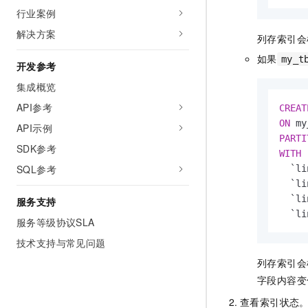
行业案例
解决方案
列存索引会
如果
my_t
开发参考
集成概览
API参考
CREAT
ON
 my
API示例
PARTI
SDK参考
WITH
 
SQL参考
  `li
  `li
  `li
服务支持
  `li
服务等级协议SLA
技术支持与常见问题
列存索引会
字段内容变
查看索引状态