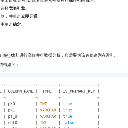
，单击目标实例
ID
或者目标实例所在行
操作
列的
管理
。
一个 AI 助手
即刻拥有 DeepSeek-R1 满血版
超强辅助，Bol
，选择
宽表引擎
。
在企业官网、通讯软件中为客户提供 AI 客服
多种方案随心选，轻松解锁专属 DeepSeek
页签，并单击
立即开通
。
框中单击
确定
。
表
进行高效并行数据分析，您需要为该表创建列存索引。
my_tbl
结构如下：
--+-------------+---------+----------------+
E 
|
 COLUMN_NAME 
|
  TYPE   
|
 IS_PRIMARY_KEY 
|
--+-------------+---------+----------------+
  
|
 pk0         
|
INT
|
true
|
  
|
 pk1         
|
VARCHAR
|
true
|
  
|
 pt_d        
|
VARCHAR
|
true
|
  
|
 col0        
|
INT
|
false
|