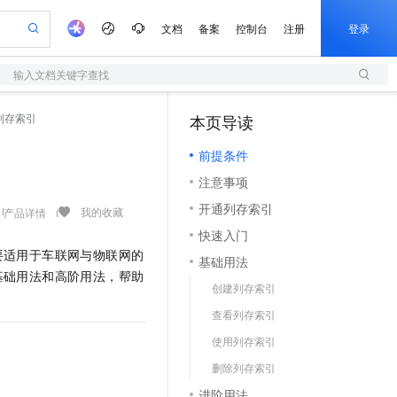
文档
备案
控制台
注册
登录
输入文档关键字查找
验
作计划
器
AI 活动
专业服务
服务伙伴合作计划
开发者社区
加入我们
服务平台百炼
阿里云 OPC 创新助力计划
列存索引
本页导读
（1）
一站式生成采购清单，支持单品或批量购买
S
可编辑精美 PPT 文稿
S产品伙伴计划（繁花）
峰会
造的大模型服务与应用开发平台
轻量应用服务器
Agency Agents：拥有专属领域专家
AI 生产力先锋
Al MaaS 服务伙伴赋能合作
域名
博文
Careers
至高可申请百万元
前提条件
性可伸缩的云计算服务
 轻松生成专业的 PPT
开启高性价比 AI 编程新体验
先锋实践拓展 AI 生产力的边界
快速构建应用程序和网站，即刻迈出上云第一步
多领域专家智能体,一键组建 AI 虚拟交付团队
Token 补贴，五大权
计划
海大会
伙伴信用分合作计划
商标
问答
社会招聘
注意事项
益加速 OPC 成功
S
帕鲁游戏服务器
数字证书管理服务（原SSL证书）
HappyHorse 打造一站式影视创作平台
飞天发布时刻
HOT
划
备案
电子书
校园招聘
开通列存索引
联机服务器，轻松开启游戏
视频创作，一键激活电商全链路生产力
全托管，含MySQL、PostgreSQL、SQL Server、MariaDB多引擎
实现全站 HTTPS，呈现可信的 Web 访问
所见，即是所愿
可视化编排打通从文字构思到成片全链路闭环
我的收藏
产品详情
更多支持
划
公司注册
镜像站
快速入门
视频生成
语音识别与合成
 智能体与工作流应用
短信服务
漫剧工坊：一站式动画创作平台
AI 实训营
要适用于车联网与物联网的
合作伙伴培训与认证
基础用法
划
上云迁移
的智能体编程平台
站生成，高效打造优质广告素材
通过阿里云百炼高效搭建AI应用,助力高效开发
快速生产连贯的高质量长漫剧
从基础到进阶，Agent 创客手把手教你
国内短信简单易用，安全可靠，秒级触达，全球覆盖200+国家和地区。
e-1.1-T2V
Qwen3-TTS-Flash
基础用法和高阶用法，帮助
lScope
我要反馈
查询合作伙伴
创建列存索引
畅细腻的高质量视频
离线语音合成大模型，多语言方言自适应，低延迟高稳定
n Alibaba Cloud ISV 合作
代维服务
olarDB
建企业门户网站
大数据开发治理平台 DataWorks
10 分钟搭建微信、支付宝小程序
查看列存索引
创新加速
ope
登录合作伙伴管理后台
我要建议
站，无忧落地极速上线
以可视化方式快速构建移动和 PC 门户网站
100%兼容MySQL、PostgreSQL，兼容Oracle，支持集中和分布式
高效部署网站，快速应用到小程序
Data Agent 驱动的一站式 Data+AI 开发治理平台
e-1.1-I2V
Cosyvoice-V3-Flash
使用列存索引
安全
畅自然，细节丰富
高表现力语音合成大模型，语音克隆听感自然
我要投诉
上云场景组合购
伴
删除列存索引
边界网络安全防护产品
漫剧创作，剧本、分镜、视频高效生成
覆盖90%+业务场景，专享组合折扣价
2V
VPN
Fun-ASR
进阶用法