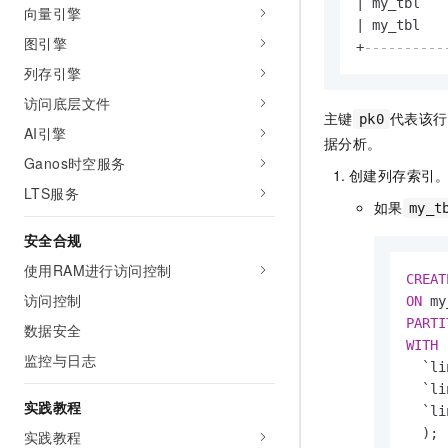
|
 my_tbl   
向量引擎
|
 my_tbl   
图引擎
+
----------
列存引擎
访问底层文件
主键
代表该行
pk0
AI引擎
据分析。
Ganos时空服务
创建列存索引
LTS服务
如果
my_t
安全合规
使用RAM进行访问控制
CREAT
访问控制
ON
 my
PARTI
数据安全
WITH
 
监控与日志
  `li
  `li
实践教程
  `li
  );
实践教程