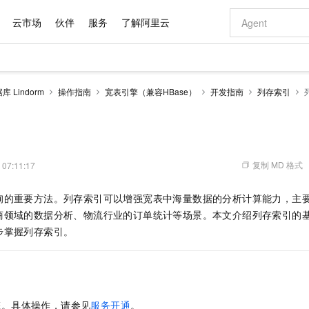
云市场
伙伴
服务
了解阿里云
AI 特惠
数据与 API
成为产品伙伴
企业增值服务
最佳实践
价格计算器
AI 场景体
基础软件
产品伙伴合
阿里云认证
市场活动
配置报价
大模型
 Lindorm
操作指南
宽表引擎（兼容HBase）
开发指南
列存索引
自助选配和估算价格
步到位
域名与网站
智启 AI 普惠权益
产品生态集成认证中心
企业支持计划
云上春晚
Qwen Audio：打造专属 AI 语音助手
千问官方 MaaS 平台，为开发者和 Agent 而生，新用户赠送 1 亿 + tokens 额度
云服务器 EC
一句话生成原生
AI Coding
阿里云Maa
2026 阿里云
为企业打
数据集
Windows
大模型认证
模型
NEW
NEW
格式还原
值低价云产品抢先购
提供智能易用的域名与建站服务
至高享 1亿+免费 tokens，加速 Al 应用落地
Qwen-Audio-3.0-Realtime 端到端实时语音角色扮演
安全可靠、弹
输入一句话想法,
智能编程，一键
产品生态伙伴
专家技术服务
云上奥运之旅
弹性计算合作
阿里云中企出
手机三要素
宝塔 Linux
全部认证
价格优势
开源旗舰模型
对象存储 OSS
即刻拥有 DeepSeek-V4-Pro
阿里云 OPC 创新助力计划
云数据库 RD
一键部署幻兽
AI 电商营销
产品生态伙伴工作台
企业增值服务台
云栖战略参考
云存储合作计
云栖大会
身份实名认证
CentOS
训练营
推动算力普惠，释放技术红利
的大模型服务
最高返9万
真正可用的 1M 上下文,一次完成代码全链路开发
轻松解锁专属 DeepSeek-V4-Pro
至高百万元 Token 补贴，加速一人公司成长
稳定、安全、高性价比、高性能的云存储服务
一键购买专属
从图文生成到
复制 MD 格式
 07:11:17
云上的中国
数据库合作计
活动全景
短信
Docker
图片和
自进化智能体
人工智能平台 PAI
5 分钟轻松部署专属 QwenPaw
Token Plan 模型订阅计划
Qoder
高效搭建 AI
AI 广告创作
企业成长
大模型
NEW
HOT
信息公告
询的重要方法。列存索引可以增强宽表中海量数据的分析计算能力，主
看见新力量
云网络合作计
OCR 文字识别
JAVA
级电脑
越聪明
证享300元代金券
一站式AI开发、训练和推理服务
Qwen3.8-Max 首发尝鲜，限时加量 10 倍，夜间低至2折
从聊天伙伴进化为能主动干活的本地数字员工
面向真实软件
图文、视频一
Kimi-K3
HappyHors
商领域的数据分析、物流行业的订单统计等场景。本文介绍列存索引的
NEW
魔搭 Mode
loud
服务实践
官网公告
Kimi 最新旗舰模型，长程编程与推理利器
让文字生成流
金融模力时刻
Salesforce O
版
步掌握列存索引。
发票查验
全能环境
Qoder CN
Claude Code + GStack 打造工程团队
千问办公，限时限量积分加倍
云原生数据库 P
低代码高效构
AI 建站
NEW
作计划
计划
创新中心
魔搭 ModelSc
健康状态
让AI从“聊天伙伴”进化为能干活的“数字员工”
覆盖公网/内网、递归/权威、移动APP等全场景解析服务
安装技能 GStack，拥有专属 AI 工程团队
你的AI工作搭子，覆盖日常办公高频场景
基于千问大模型等，支持代码智能生成、研发智能问答
0 代码专业建
客户案例
天气预报查询
操作系统
Deepseek-v4-pro
HappyHors
态合作计划
态智能体模型
旗舰 MoE 大模型，百万上下文与顶尖推理能力
图生视频，流
Compute
同享
容器服务 Kubernetes 版 ACK
万小智 AI 建站低至 15元/月
云防火墙
AI 短剧/漫剧
快递物流查询
WordPress
成为服务伙
高校合作
式云数据仓库
点，立即开启云上创新
提供一站式管理容器应用的 K8s 服务
送.CN域名，送备案服务码
云原生的云上
AI助力短剧
GLM-5.2
Wan2.7-T
擎。具体操作，请参见
服务开通
。
Ubuntu