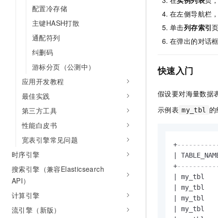
在
实例列表
页
10 分钟在聊天系统中增加
配置冷存储
专有云
在左侧导航栏
主键HASH打散
单击
列存索引
通配符列
在弹出的对话
纠删码
游标分页（公测中）
快速入门
应用开发教程
假设要对海量数据
最佳实践
示例表
的
第三方工具
my_tbl
性能白皮书
宽表引擎常见问题
+
----------
时序引擎
|
 TABLE_NAM
+
----------
搜索引擎（兼容Elasticsearch
|
 my_tbl   
API）
|
 my_tbl   
计算引擎
|
 my_tbl   
|
 my_tbl   
流引擎（新版）