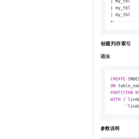
|
 my_tbl   
|
 my_tbl   
|
 my_tbl   
+
----------
创建列存索引
语法
CREATE
 INDE
ON
PARTITION
B
WITH
 (`lind
      `lind
参数说明