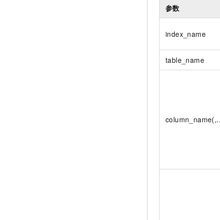
参数
index_name
table_name
column_name(,..