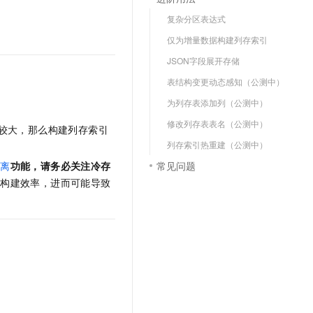
文戏情感细腻自然，动作戏激烈拳拳到肉，实现更强表演能力
支持中英文自由切换，具备更强的噪声鲁棒性
云聚AI 严选权益
SSL 证书
复杂分区表达式
，一键激活高效办公新体验
精选AI产品，从模型到应用全链提效
堡垒机
仅为增量数据构建列存索引
AI 用量加速计划
应用
JSON字段展开存储
防火墙
、识别商机，让客服更高效、服务更出色。
新老同享，达量后返
表结构变更动态感知（公测中）
千问办公
主机安全
NEW
为列存表添加列（公测中）
的智能体编程平台
一站式AI生产力平台
修改列存表表名（公测中）
AI 应用及服务市场
较大，那么构建列存索引
伶鹊
列存索引热重建（公测中）
企业级人与Agent协作平台，接入和调度多个数字员工
智能客服平台，对话机器人、对话分析、智能外呼
AI 应用
常见问题
分离
功能，请务必关注冷存
大模型服务平台百炼 - 全妙
的构建效率，进而可能导致
大模型
应用创作平台
多模态内容创作工具，已接入 DeepSeek
自然语言处理
数据标注
机器学习
息提取
与 AI 智能体进行实时音视频通话
从文本、图片、视频中提取结构化的属性信息
构建支持视频理解的 AI 音视频实时通话应用