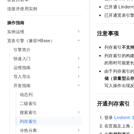
AI 产品 免费试用
网络
安全
云开发大赛
已开通
Lindo
连接并使用实例
Tableau 订阅
1亿+ 大模型 tokens 和 
已开通宽表引
可观测
入门学习赛
中间件
AI空中课堂在线直播课
操作指南
140+云产品 免费试用
大模型服务
上云与迁云
产品新客免费试用，最长1
数据库
实例运维
注意事项
生态解决方案
千问AI平台-Token Plan
宽表引擎（兼容HBase）
企业出海
大模型ACA认证体验
大数据计算
列存索引
不支
助力企业全员 AI 认知与能
引擎简介
行业生态解决方案
政企业务
列存索引的构
媒体服务
千问AI平台-模型体验
快速入门
开发者生态解决方案
的用时可能更
在线体验全尺寸、多种模态
运维指南
企业服务与云通信
由于列存索引
AI 开发和 AI 应用解决
Happy 系列大模型
导入导出
储（容量型云
域名与网站
开发指南
写入操作出现
终端用户计算
动态列
开通列存索引
二级索引
Serverless
大模型解决方案
搜索索引
开发工具
登录
Lindorm
快速部署 Dify，高效搭建 
列存索引
在页面左上角
迁移与运维管理
冷热分离