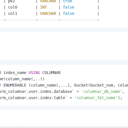
  
|
 pk2         
|
VARCHAR
|
true
|
  
|
 col0        
|
INT
|
false
|
  
|
 col1        
|
VARCHAR
|
false
|
--+-------------+---------+----------------+
X index_name 
USING
Y
orm_columnar.user.index.database` 
=
'columnar_db_name'
,

orm_columnar.user.index.table` 
=
'columnar_tbl_name'
);