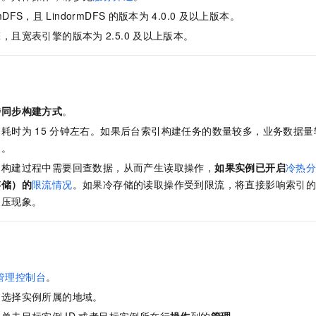
服务生态伙伴
视觉 Coding、空间感知、多模态思考等全面升级
1M上下文，专为长程任务能力而生
云工开物
企业应用
Night Plan 支持 Qwen 3.8-Max
AI 办公
NEW
rmDFS，且
LindormDFS
的版本为
4.0.0
及以上版本。
Red Hat
30+ 款产品免费体验
夜间 5 折，Qwen/Meoo/TokenPlan 客户专享
AI智能应用
科研合作
擎，且宽表引擎的版本为
2.5.0
及以上版本。
ERP
堂（旗舰版）
SUSE
智能客服
AI 应用构建
大模型原生
CRM
2个月
自动承接线索
建站小程序
Qoder
大模型服务平台百炼-应用模版
OA 办公系统
HOT
NEW
面向真实软件
个人版上线、团队版降价；千问3.8-Max首发发尝鲜
丰富多元化的应用模版和解决方案
持同步构建方式
。
力提升
财税管理
模板建站
建耗时为
15
分钟左右。如果后台索引构建任务的数量较多，业务数据量
万有无界
大模型服务平台百炼-智能体
400电话
定制建站
长。
的模型效果
灵活可视化地构建企业级 Agent
的构建过程中需要回查数据，从而产生读取操作，
如果实例已开启
冷热
方案
广告营销
模板小程序
秒悟
人工智能平台 PAI
存储）的
限流情况
。如果冷存储的读取操作受到限流，将直接影响索引
定制小程序
云端极速 AI 
新一代 AI 视频生成模型，深度适配广告营销等场景
AI Native 的算法工程平台，一站式完成建模、训练、推理服务部署
反压现象。
APP 开发
建站系统
管理控制台
。
AI 应用
10分钟微调：让0.6B模型媲美235B模型
多模态数据信
依托云原生高可用架构,实现Dify私有化部署
用1%尺寸在特定领域达到大模型90%以上效果
，选择实例所属的地域。