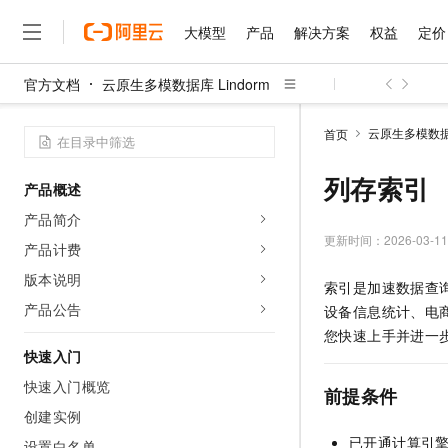
大模型
产品
解决方案
权益
定价
官方文档
云原生多模数据库 Lindorm
大模型
产品
解决方案
权益
定价
云市场
伙伴
服务
了解阿里云
精选产品
精选解决方案
普惠上云
产品定价
精选商城
成为销售伙伴
售前咨询
为什么选择阿里云
千问AI平台
云原生多模数据库
首页
了解云产品的定价详情
大模型服务平台百炼
睿译宝，AI翻译排版一
普惠上云 官方力荐
分销伙伴
在线服务
网站建设
什么是云计算
大
大模型服务与应用平台
上传文档即自动完成翻译和
云服务器38元/年起，超
列存索引
产品概述
咨询伙伴
多端小程序
技术领先
云上成本管理
售后服务
千问大模型
GLM-5.2：长任务时代
官方推荐返现计划
大模型
产品简介
大模型
精选产品
精选解决方案
Salesforce 国际版订阅
稳定可靠
管理和优化成本
多元化、高性能、安全可靠
推荐新用户得奖励，单订单
更新时间：
2026-03-11
销售伙伴合作计划
产品计费
自助服务
友盟天域
安全合规
人工智能与机器学习
AI
文本生成
无影云电脑
Hermes Agent，打造
云工开物
版本说明
索引是加速数据查
无影生态合作计划
在线服务
观测云
分析师报告
随时随地安全接入的云上超
自主进化，持久记忆，越用
高校专属算力普惠，学生认
计算
互联网应用开发
产品公告
Qwen3.8-Max
设备信息统计、电
HOT
Salesforce On Alibaba C
工单服务
智能体时代全能旗舰模型
Tuya 物联网平台阿里云
研究报告与白皮书
您快速上手并进一
云解析DNS
快速拥有专属 OpenClaw
Consulting Partner 合
大数据
容器
快速入门
免费试用
短信专区
蓝凌 OA
Qwen3.7-Plus
AI 大模型销售与服务生
快速入门概览
现代化应用
存储
天池大赛
前提条件
能看、能想、能动手的多模
云原生大数据计算服务 Max
解决方案免费试用 新老
电子合同
创建实例
面向分析的企业级SaaS模
最高领取价值200元试用
安全
网络与CDN
AI 算法大赛
Qwen3-VL-Plus
已开通计算引
畅捷通
设置白名单