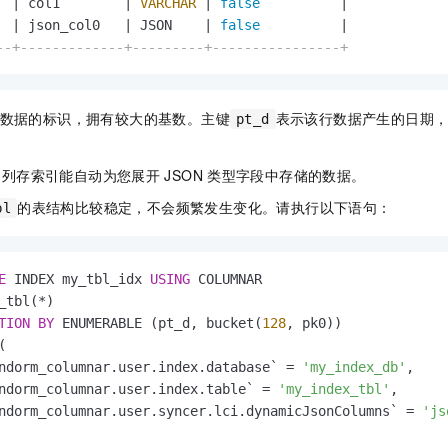
  
|
 col1        
|
VARCHAR
|
false
|
  
|
 json_col0   
|
 JSON    
|
false
|
--+-------------+---------+----------------+
数据的标识，拥有较大的基数。主键
表示该行数据产生的日期
pt_d
。列存索引能自动为您展开
JSON
类型字段中存储的数据。
的表结构比较稳定，不会频繁发生变化。请执行以下语句：
bl
E
 INDEX my_tbl_idx 
USING
_tbl(
*
TION
BY
 ENUMERABLE (pt_d, bucket(
128
(

ndorm_columnar.user.index.database` 
=
'my_index_db'
,

ndorm_columnar.user.index.table` 
=
'my_index_tbl'
,

ndorm_columnar.user.syncer.lci.dynamicJsonColumns` 
=
'js