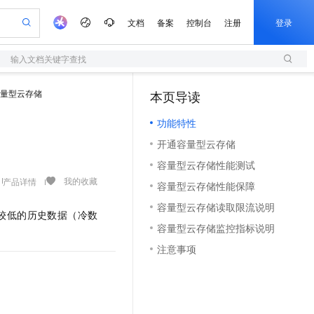
文档
备案
控制台
注册
登录
输入文档关键字查找
验
作计划
器
AI 活动
专业服务
服务伙伴合作计划
开发者社区
加入我们
服务平台百炼
阿里云 OPC 创新助力计划
量型云存储
本页导读
（1）
一站式生成采购清单，支持单品或批量购买
S
io：打造专属 AI 语音助手
S产品伙伴计划（繁花）
峰会
造的大模型服务与应用开发平台
轻量应用服务器
一句话生成原生可编辑精美 PPT 文稿
AI 生产力先锋
Al MaaS 服务伙伴赋能合作
域名
博文
Careers
至高可申请百万元
功能特性
性可伸缩的云计算服务
开启高性价比 AI 编程新体验
Qwen-Audio-3.0-Realtime 端到端实时语音角色扮演
输入一句话想法, 轻松生成专业的 PPT
先锋实践拓展 AI 生产力的边界
快速构建应用程序和网站，即刻迈出上云第一步
Token 补贴，五大权
计划
海大会
伙伴信用分合作计划
商标
问答
社会招聘
开通容量型云存储
益加速 OPC 成功
S
eek-V4-Pro
数字证书管理服务（原SSL证书）
一键部署幻兽帕鲁游戏服务器
飞天发布时刻
HOT
划
备案
电子书
校园招聘
容量型云存储性能测试
pSeek-V4-Pro
视频创作，一键激活电商全链路生产力
全托管，含MySQL、PostgreSQL、SQL Server、MariaDB多引擎
实现全站HTTPS，呈现可信的WEB访问
一键购买专属联机服务器，轻松开启游戏
所见，即是所愿
更多支持
我的收藏
产品详情
划
公司注册
镜像站
容量型云存储性能保障
视频生成
语音识别与合成
专属 QwenPaw
短信服务
漫剧工坊：一站式动画创作平台
AI 实训营
HOT
合作伙伴培训与认证
容量型云存储读取限流说明
划
上云迁移
的智能体编程平台
站生成，高效打造优质广告素材
从聊天伙伴进化为能主动干活的本地数字员工
快速生产连贯的高质量长漫剧
从基础到进阶，Agent 创客手把手教你
国内短信简单易用，安全可靠，秒级触达，全球覆盖200+国家和地区。
较低的历史数据（冷数
e-1.1-T2V
Qwen3-TTS-Flash
lScope
我要反馈
查询合作伙伴
容量型云存储监控指标说明
畅细腻的高质量视频
离线语音合成大模型，多语言方言自适应，低延迟高稳定
n Alibaba Cloud ISV 合作
代维服务
olarDB
建企业门户网站
大数据开发治理平台 DataWorks
10 分钟搭建微信、支付宝小程序
注意事项
创新加速
ope
登录合作伙伴管理后台
我要建议
站，无忧落地极速上线
以可视化方式快速构建移动和 PC 门户网站
100%兼容MySQL、PostgreSQL，兼容Oracle，支持集中和分布式
高效部署网站，快速应用到小程序
Data Agent 驱动的一站式 Data+AI 开发治理平台
e-1.1-I2V
Cosyvoice-V3-Flash
安全
畅自然，细节丰富
高表现力语音合成大模型，语音克隆听感自然
我要投诉
上云场景组合购
伴
边界网络安全防护产品
漫剧创作，剧本、分镜、视频高效生成
覆盖90%+业务场景，专享组合折扣价
2V
VPN
Fun-ASR