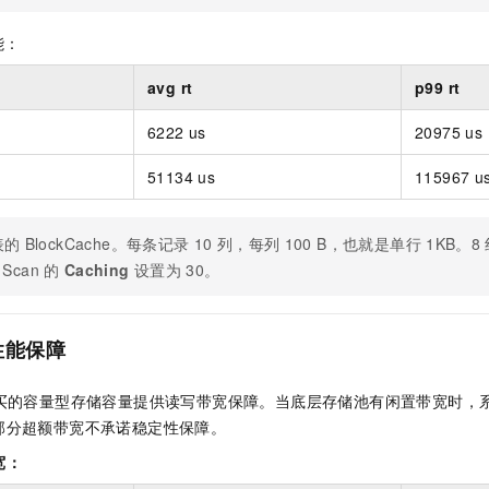
能：
avg rt
p99 rt
6222 us
20975 us
51134 us
115967 u
表的
BlockCache。每条记录
10
列，每列
100 B，也就是单行
1KB。8
Scan
的
Caching
设置为
30。
性能保障
买的容量型存储容量提供读写带宽保障。当底层存储池有闲置带宽时，
部分超额带宽不承诺稳定性保障。
宽：