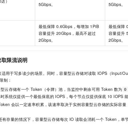
加达）
5Gbps。
5Gbps。
）
最低保障
0.6Gbps，每增加
1PiB
最低保障
）
容量提升
20Gbps，最高不超过
容量提升
2Gbps。
2Gbps。
读取限流说明
仅适用于写多读少的场景。同时，容量型云存储对读取
IOPS（Input/Out
下限制：
量型云存储有一个
Token（令牌）池，当监控中剩余可用
Token
数为
0
此时系统仅提供一个最低保底的
IOPS，每个节点仅提供保底
10 IOPS
Token
会以一定速率积累，该速率取决于实例容量型云存储的实际容量
还有存量的情况下，容量型云存储每次
IO
读取会消耗一个
Token，