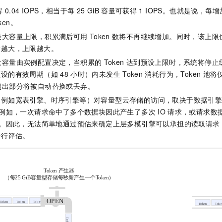
得
0.04 IOPS，相当于每
25 GiB
容量可获得
1 IOPS。也就是说，每增
ken。
最大容量上限，积累满后可用
Token
数将不再继续增加。同时，该上限
量越大，上限越大。
大容量由实例配置决定，当积累的
Token
达到预设上限时，系统将停止
预设的有效周期（如
48
小时）内未发生
Token
消耗行为，Token
池将
超出部分将被自动替换或丢弃。
（例如宽表引擎、时序引擎等）对容量型云存储的访问，取决于数据引
例如，一次请求命中了多个数据块因此产生了多次
IO
请求，或请求数
。因此，无法简单地通过预估来确定上层多模引擎可以承担的读取请求
进行评估。