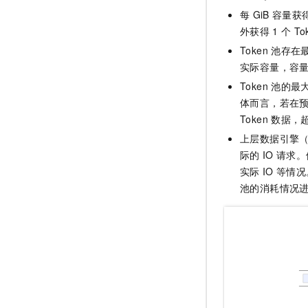
每
GiB
容量获
外获得
1
个
To
Token
池存在
实际容量，容
Token
池的最
体而言，若在
Token
数据，
上层数据引擎
际的
IO
请求。
实际
IO
等情况
池的消耗情况