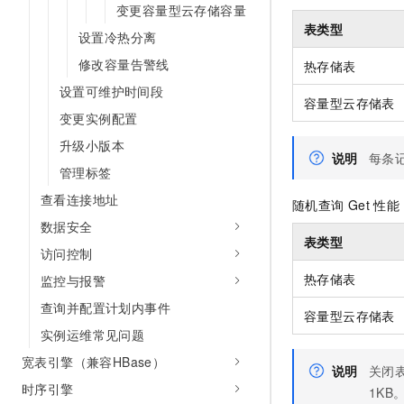
变更容量型云存储容量
10 分钟在聊天系统中增加
专有云
表类型
设置冷热分离
修改容量告警线
热存储表
设置可维护时间段
容量型云存储表
变更实例配置
升级小版本
说明
每条
管理标签
查看连接地址
随机查询
Get
性能
数据安全
表类型
访问控制
热存储表
监控与报警
查询并配置计划内事件
容量型云存储表
实例运维常见问题
宽表引擎（兼容HBase）
说明
关闭
时序引擎
1KB