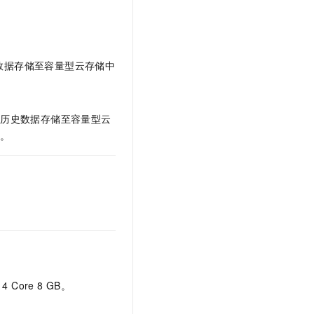
文戏情感细腻自然，动作戏激烈拳拳到肉，实现更强表演能力
支持中英文自由切换，具备更强的噪声鲁棒性
云聚AI 严选权益
SSL 证书
，一键激活高效办公新体验
精选AI产品，从模型到应用全链提效
堡垒机
AI 用量加速计划
应用
数据存储至容量型云存储中
防火墙
、识别商机，让客服更高效、服务更出色。
新老同享，达量后返
千问办公
主机安全
NEW
的智能体编程平台
一站式AI生产力平台
的历史数据存储至容量型云
AI 应用及服务市场
伶鹊
绍
。
企业级人与Agent协作平台，接入和调度多个数字员工
智能客服平台，对话机器人、对话分析、智能外呼
AI 应用
大模型服务平台百炼 - 全妙
大模型
应用创作平台
多模态内容创作工具，已接入 DeepSeek
自然语言处理
数据标注
机器学习
息提取
与 AI 智能体进行实时音视频通话
，4 Core 8 GB。
从文本、图片、视频中提取结构化的属性信息
构建支持视频理解的 AI 音视频实时通话应用