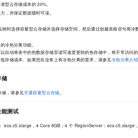
服务生态伙伴
视觉 Coding、空间感知、多模态思考等全面升级
1M上下文，专为长程任务能力而生
云工开物
企业应用
标准型云存储成本的
20%。
Night Plan 支持 Qwen 3.8-Max
AI 办公
NEW
Red Hat
30+ 款产品免费体验
夜间 5 折，Qwen/Meoo/TokenPlan 客户专享
AI智能应用
能力，并保证数据随时可读。
科研合作
ERP
堂（旗舰版）
SUSE
智能客服
AI 应用构建
大模型原生
实例时选择容量型云存储并选择存储空间，然后通过创建表格语句将冷
CRM
2个月
自动承接线索
建站小程序
Qoder
大模型服务平台百炼-应用模版
OA 办公系统
HOT
NEW
内的冷热分离功能。
面向真实软件
个人版上线、团队版降价；千问3.8-Max首发发尝鲜
丰富多元化的应用模版和解决方案
力提升
财税管理
模板建站
可以自动将表中的热数据存储至读写速度更快的热存储中，将不常访问
万有无界
大模型服务平台百炼-智能体
降低存储成本。如果您在业务上有冷热分离的需求，请参见
冷热分离介
400电话
定制建站
的模型效果
灵活可视化地构建企业级 Agent
方案
广告营销
模板小程序
存储
秒悟
人工智能平台 PAI
定制小程序
云端极速 AI 
新一代 AI 视频生成模型，深度适配广告营销等场景
AI Native 的算法工程平台，一站式完成建模、训练、推理服务部署
存储，请参见
开通容量型云存储
。
APP 开发
建站系统
性能测试
AI 应用
10分钟微调：让0.6B模型媲美235B模型
多模态数据信
cs.c5.xlarge，4 Core 8GB；4
个 RegionServer：ecs.c5.xlarge
依托云原生高可用架构,实现Dify私有化部署
用1%尺寸在特定领域达到大模型90%以上效果