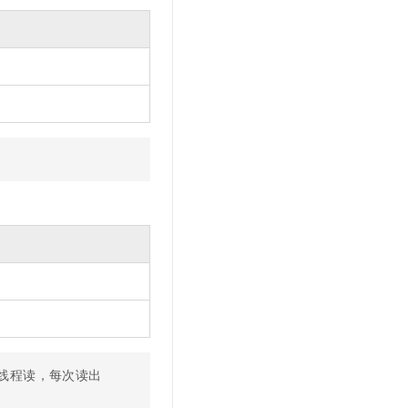
t.diy 一步搞定创意建站
构建大模型应用的安全防护体系
通过自然语言交互简化开发流程,全栈开发支持
通过阿里云安全产品对 AI 应用进行安全防护
线程读，每次读出