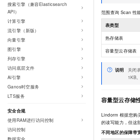
搜索引擎（兼容Elasticsearch
API）
范围查询
Scan
性
计算引擎
表类型
流引擎（新版）
热存储表
向量引擎
图引擎
容量型云存储表
列存引擎
访问底层文件
说明
关闭
AI引擎
1KB。
Ganos时空服务
LTS服务
容量型云存储
安全合规
Lindorm
根据您购
使用RAM进行访问控制
的读写能力，但这
访问控制
不同地区的保障带
数据安全