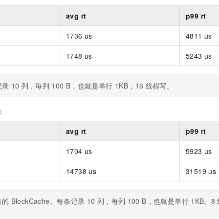
一个 AI 助手
即刻拥有 DeepSeek-R1 满血版
超强辅助，Bol
avg rt
p99 rt
在企业官网、通讯软件中为客户提供 AI 客服
多种方案随心选，轻松解锁专属 DeepSeek
1736 us
4811 us
1748 us
5243 us
记录
10
列，每列
100 B，也就是单行
1KB，16
线程写。
：
avg rt
p99 rt
1704 us
5923 us
14738 us
31519 us
表的
BlockCache。每条记录
10
列，每列
100 B，也就是单行
1KB。8
。