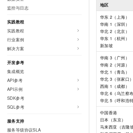
地区
监控与日志
华东
2（上海）
实践教程
华南
1（深圳）
实践教程
华北
2（北京）
华东
1（杭州）
行业案例
新加坡
解决方案
华南
3（广州）
开发参考
华南
2（河源）
集成概览
华北
1（青岛）
华北
3（张家口
API参考
西南
1（成都）
API示例
华北
6（乌兰察
SDK参考
华北
5（呼和浩
SQL参考
中国香港
日本（东京）
服务支持
马来西亚（吉隆
服务等级协议SLA