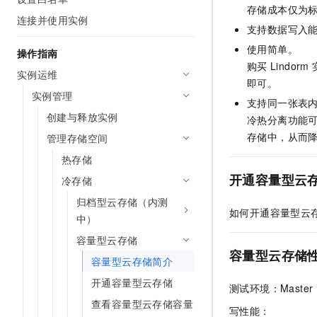
存储成本仅为
AI 产品 免费试用
网络
安全
云开发大赛
连接并使用实例
Tableau 订阅
1亿+ 大模型 tokens 和 
支持数据写入
可观测
入门学习赛
中间件
AI空中课堂在线直播课
使用简单。
操作指南
140+云产品 免费试用
大模型服务
购买
Lindorm
上云与迁云
产品新客免费试用，最长1
数据库
实例运维
即可。
生态解决方案
千问AI平台-Token Plan
实例管理
企业出海
大模型ACA认证体验
大数据计算
支持同一张表
助力企业全员 AI 认知与能
创建与释放实例
行业生态解决方案
冷热分离功能
政企业务
媒体服务
千问AI平台-模型体验
存储中，从而
管理存储空间
开发者生态解决方案
在线体验全尺寸、多种模态
热存储
企业服务与云通信
AI 开发和 AI 应用解决
开通容量型云
Happy 系列大模型
冷存储
域名与网站
归档型云存储（内测
如何开通容量型云
终端用户计算
中）
容量型云存储
Serverless
大模型解决方案
容量型云存储
容量型云存储简介
开发工具
快速部署 Dify，高效搭建 
开通容量型云存储
测试环境：Master： e
迁移与运维管理
查看容量型云存储容量
写性能：