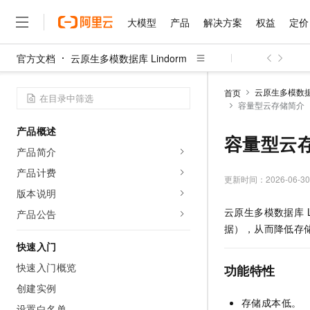
大模型
产品
解决方案
权益
定价
官方文档
云原生多模数据库 Lindorm
大模型
产品
解决方案
权益
定价
云市场
伙伴
服务
了解阿里云
精选产品
精选解决方案
普惠上云
产品定价
精选商城
成为销售伙伴
售前咨询
为什么选择阿里云
千问AI平台
云原生多模数据库
首页
了解云产品的定价详情
容量型云存储简介
大模型服务平台百炼
千问办公，解锁你的工作
普惠上云 官方力荐
分销伙伴
在线服务
网站建设
什么是云计算
大
大模型服务与应用平台
企业级Agent产品，直接
云服务器38元/年起，超
产品概述
咨询伙伴
多端小程序
技术领先
容量型云
云上成本管理
售后服务
千问大模型
Agency Agents：拥
官方推荐返现计划
大模型
产品简介
大模型
精选产品
精选解决方案
Salesforce 国际版订阅
稳定可靠
管理和优化成本
多元化、高性能、安全可靠
推荐新用户得奖励，单订单
销售伙伴合作计划
产品计费
自助服务
更新时间：
2026-06-30
友盟天域
安全合规
人工智能与机器学习
AI
文本生成
无影云电脑
HappyHorse 打造一
云工开物
版本说明
无影生态合作计划
在线服务
观测云
分析师报告
随时随地安全接入的云上超
高校专属算力普惠，学生认
计算
互联网应用开发
云原生多模数据库 Li
产品公告
Qwen3.8-Max
HOT
Salesforce On Alibaba C
工单服务
据），从而降低存
智能体时代全能旗舰模型
Tuya 物联网平台阿里云
研究报告与白皮书
云解析DNS
快速拥有专属 OpenClaw
Consulting Partner 合
大数据
容器
快速入门
免费试用
短信专区
蓝凌 OA
Qwen3.7-Plus
AI 大模型销售与服务生
快速入门概览
现代化应用
存储
功能特性
天池大赛
能看、能想、能动手的多模
云原生大数据计算服务 Max
解决方案免费试用 新老
电子合同
创建实例
面向分析的企业级SaaS模
最高领取价值200元试用
安全
网络与CDN
AI 算法大赛
Qwen3-VL-Plus
存储成本低。
畅捷通
设置白名单