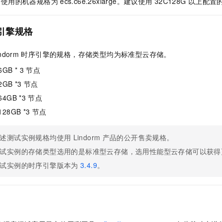
端使用的机器规格为
ecs.c6e.26xlarge。建议使用
32C128G
以上配置
服务生态伙伴
视觉 Coding、空间感知、多模态思考等全面升级
1M上下文，专为长程任务能力而生
云工开物
企业应用
Night Plan 支持 Qwen 3.8-Max
AI 办公
NEW
Red Hat
30+ 款产品免费体验
夜间 5 折，Qwen/Meoo/TokenPlan 客户专享
AI智能应用
科研合作
ERP
引擎规格
堂（旗舰版）
SUSE
智能客服
AI 应用构建
大模型原生
CRM
2个月
自动承接线索
ndorm
时序引擎的规格，存储类型均为标准型云存储。
建站小程序
Qoder
大模型服务平台百炼-应用模版
OA 办公系统
HOT
NEW
6GB * 3
节点
面向真实软件
个人版上线、团队版降价；千问3.8-Max首发发尝鲜
丰富多元化的应用模版和解决方案
力提升
财税管理
模板建站
2GB *3
节点
万有无界
大模型服务平台百炼-智能体
64GB *3
节点
400电话
定制建站
的模型效果
灵活可视化地构建企业级 Agent
128GB *3
节点
方案
广告营销
模板小程序
秒悟
人工智能平台 PAI
定制小程序
云端极速 AI 
新一代 AI 视频生成模型，深度适配广告营销等场景
AI Native 的算法工程平台，一站式完成建模、训练、推理服务部署
述测试实例规格均使用
Lindorm
产品的公开售卖规格。
试实例的存储类型选用的是标准型云存储，选用性能型云存储可以获得
APP 开发
试实例的时序引擎版本为
3.4.9
。
建站系统
AI 应用
10分钟微调：让0.6B模型媲美235B模型
多模态数据信
依托云原生高可用架构,实现Dify私有化部署
用1%尺寸在特定领域达到大模型90%以上效果