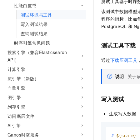
测试工具基于时序
10 分钟在聊天系统中增加
性能白皮书
专有云
该测试中数据模型
测试环境与工具
程序的指标，比如
写入测试结果
PostgreSQL
和
N
查询测试结果
时序引擎常见问题
测试工具下载
搜索引擎（兼容Elasticsearch
API）
通过
下载压测工具
计算引擎
说明
关于
流引擎（新版）
向量引擎
图引擎
写入测试
列存引擎
生成写入数据
访问底层文件
AI引擎
Ganos时空服务
# 
${scale}