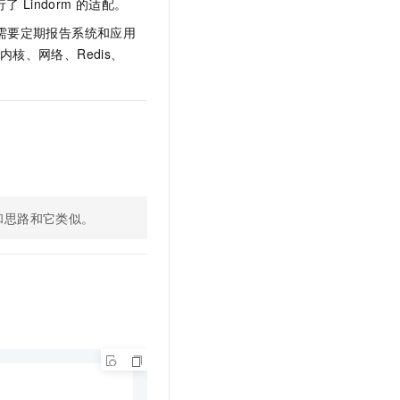
行了
Lindorm
的适配。
t.diy 一步搞定创意建站
构建大模型应用的安全防护体系
通过自然语言交互简化开发流程,全栈开发支持
通过阿里云安全产品对 AI 应用进行安全防护
需要定期报告系统和应用
、内核、网络、Redis、
和思路和它类似。