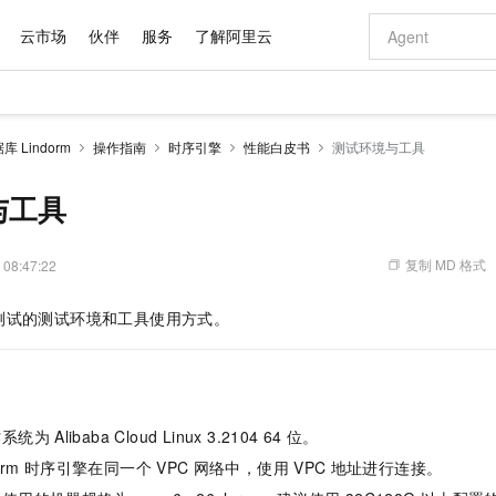
云市场
伙伴
服务
了解阿里云
AI 特惠
数据与 API
成为产品伙伴
企业增值服务
最佳实践
价格计算器
AI 场景体
基础软件
产品伙伴合
阿里云认证
市场活动
配置报价
大模型
 Lindorm
操作指南
时序引擎
性能白皮书
测试环境与工具
自助选配和估算价格
新方式
域名与网站
睿译宝，AI翻译排版一步到位
智启 AI 普惠权益
产品生态集成认证中心
企业支持计划
云上春晚
千问官方 MaaS 平台，为开发者和 Agent 而生，新用户赠送 1 亿 + tokens 额度
云服务器 EC
Qwen Aud
AI Coding
阿里云Maa
2026 阿里云
为企业打
数据集
Windows
大模型认证
模型
NEW
NEW
交付可用成果
值低价云产品抢先购
提供智能易用的域名与建站服务
上传文档即自动完成翻译和格式还原
至高享 1亿+免费 tokens，加速 Al 应用落地
安全可靠、弹
智能编程，一键
与工具
产品生态伙伴
专家技术服务
云上奥运之旅
弹性计算合作
阿里云中企出
手机三要素
宝塔 Linux
全部认证
价格优势
有专属领域专家
对象存储 OSS
GLM-5.2：长任务时代开源旗舰模型
阿里云 OPC 创新助力计划
云数据库 RD
即刻拥有 DeepS
AI 电商营销
产品生态伙伴工作台
企业增值服务台
云栖战略参考
云存储合作计
云栖大会
身份实名认证
CentOS
训练营
推动算力普惠，释放技术红利
的大模型服务
最高返9万
多领域专家智能体,一键组建 AI 虚拟交付团队
至高百万元 Token 补贴，加速一人公司成长
稳定、安全、高性价比、高性能的云存储服务
真正可用的 1M 上下文,一次完成代码全链路开发
轻松解锁专属 Dee
从图文生成到
复制 MD 格式
 08:47:22
云上的中国
数据库合作计
活动全景
短信
Docker
图片和
站式影视创作平台
人工智能平台 PAI
Hermes Agent，打造自进化智能体
Token Plan 模型订阅计划
Qoder
5 分钟轻松部署
AI 广告创作
企业成长
大模型
NEW
信息公告
测试的测试环境和工具使用方式。
看见新力量
云网络合作计
OCR 文字识别
JAVA
级电脑
证享300元代金券
可视化编排打通从文字构思到成片全链路闭环
一站式AI开发、训练和推理服务
自主进化，持久记忆，越用越聪明
Qwen3.8-Max 首发尝鲜，限时加量 10 倍，夜间低至2折
面向真实软件
图文、视频一
Kimi-K3
HappyHors
NEW
魔搭 Mode
loud
服务实践
官网公告
Kimi 最新旗舰模型，长程编程与推理利器
让文字生成流
金融模力时刻
Salesforce O
版
发票查验
全能环境
Qoder CN
Claude Code + GStack 打造工程团队
千问办公，限时限量积分加倍
云原生数据库 P
低代码高效构
AI 建站
NEW
作计划
计划
创新中心
魔搭 ModelSc
健康状态
让AI从“聊天伙伴”进化为能干活的“数字员工”
覆盖公网/内网、递归/权威、移动APP等全场景解析服务
安装技能 GStack，拥有专属 AI 工程团队
你的AI工作搭子，覆盖日常办公高频场景
基于千问大模型等，支持代码智能生成、研发智能问答
0 代码专业建
客户案例
天气预报查询
操作系统
Deepseek-v4-pro
HappyHors
态合作计划
作系统为
Alibaba Cloud Linux 3.2104 64
位。
态智能体模型
旗舰 MoE 大模型，百万上下文与顶尖推理能力
图生视频，流
Compute
同享
容器服务 Kubernetes 版 ACK
万小智 AI 建站低至 15元/月
云防火墙
AI 短剧/漫剧
快递物流查询
WordPress
成为服务伙
高校合作
orm
时序引擎在同一个
VPC
网络中，使用
VPC
地址进行连接。
式云数据仓库
点，立即开启云上创新
提供一站式管理容器应用的 K8s 服务
送.CN域名，送备案服务码
云原生的云上
AI助力短剧
GLM-5.2
Wan2.7-T
Ubuntu