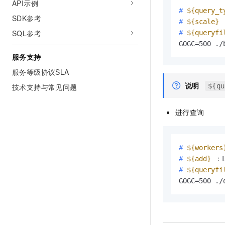
API示例
# 
${query_t
SDK参考
# 
${scale}
 
SQL参考
# 
${queryfi
GOGC=500 ./
服务支持
服务等级协议SLA
说明
${qu
技术支持与常见问题
进行查询
# 
${workers
# 
${add}
 ：L
# 
${queryfi
GOGC=500 ./