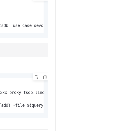
tsdb -use-case devops -query-type ${query_type} -scale-v
proxy-tsdb.lindorm.rds.aliyuncs.com:8242
{add} -file ${queryfile}