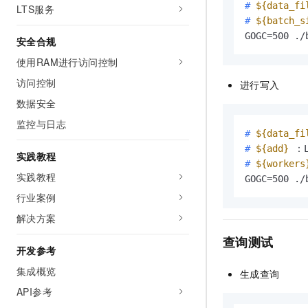
# 
${data_fi
LTS服务
# 
${batch_s
GOGC=500 ./
安全合规
使用RAM进行访问控制
访问控制
进行写入
数据安全
监控与日志
# 
${data_fi
# 
${add}
 ：L
实践教程
# 
${workers
实践教程
GOGC=500 ./
行业案例
解决方案
查询测试
开发参考
集成概览
生成查询
API参考