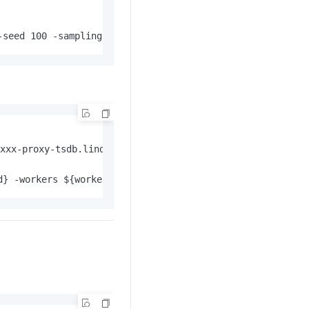
-seed 100 -sampling-interval 10s -scale-var ${scale} -ba
proxy-tsdb.lindorm.rds.aliyuncs.com:8242
d} -workers ${workers} -time-limit 10m