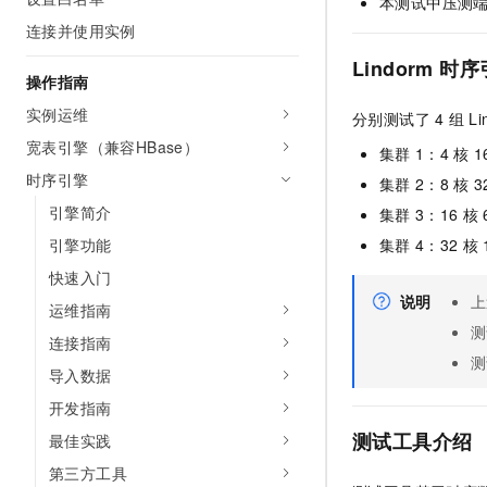
本测试中压测
AI 产品 免费试用
网络
安全
云开发大赛
连接并使用实例
Tableau 订阅
1亿+ 大模型 tokens 和 
可观测
入门学习赛
Lindorm
时序
中间件
AI空中课堂在线直播课
操作指南
140+云产品 免费试用
大模型服务
上云与迁云
产品新客免费试用，最长1
数据库
实例运维
分别测试了
4
组
Li
生态解决方案
千问AI平台-Token Plan
宽表引擎（兼容HBase）
企业出海
大模型ACA认证体验
集群
1：4
核
1
大数据计算
助力企业全员 AI 认知与能
时序引擎
行业生态解决方案
集群
2：8
核
3
政企业务
媒体服务
千问AI平台-模型体验
引擎简介
集群
3：16
核
开发者生态解决方案
在线体验全尺寸、多种模态
引擎功能
集群
4：32
核
企业服务与云通信
AI 开发和 AI 应用解决
Happy 系列大模型
快速入门
域名与网站
说明
上
运维指南
测
终端用户计算
连接指南
测
导入数据
Serverless
大模型解决方案
开发指南
开发工具
快速部署 Dify，高效搭建 
测试工具介绍
最佳实践
迁移与运维管理
第三方工具