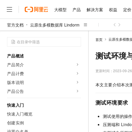
大模型
产品
解决方案
权益
定价
官方文档
云原生多模数据库 Lindorm
大模型
产品
解决方案
权益
定价
云市场
伙伴
服务
了解阿里云
精选产品
精选解决方案
普惠上云
产品定价
精选商城
成为销售伙伴
售前咨询
为什么选择阿里云
千问AI平台
云原生多模数据库
首页
了解云产品的定价详情
大模型服务平台百炼
千问办公，解锁你的工作
普惠上云 官方力荐
分销伙伴
在线服务
网站建设
什么是云计算
大
大模型服务与应用平台
企业级Agent产品，直接
云服务器38元/年起，超
测试环境
产品概述
咨询伙伴
多端小程序
技术领先
云上成本管理
售后服务
千问大模型
Agency Agents：拥
官方推荐返现计划
大模型
产品简介
大模型
精选产品
精选解决方案
Salesforce 国际版订阅
稳定可靠
管理和优化成本
多元化、高性能、安全可靠
推荐新用户得奖励，单订单
更新时间：
2023-09-26
销售伙伴合作计划
产品计费
自助服务
友盟天域
安全合规
人工智能与机器学习
AI
文本生成
无影云电脑
HappyHorse 打造一
云工开物
版本说明
本文主要介绍本次
无影生态合作计划
在线服务
观测云
分析师报告
随时随地安全接入的云上超
高校专属算力普惠，学生认
计算
互联网应用开发
产品公告
Qwen3.8-Max
HOT
Salesforce On Alibaba C
工单服务
智能体时代全能旗舰模型
Tuya 物联网平台阿里云
研究报告与白皮书
云解析DNS
快速拥有专属 OpenClaw
Consulting Partner 合
测试环境要求
大数据
容器
快速入门
免费试用
短信专区
蓝凌 OA
Qwen3.7-Plus
AI 大模型销售与服务生
快速入门概览
现代化应用
存储
天池大赛
测试使用的操
能看、能想、能动手的多模
云原生大数据计算服务 Max
解决方案免费试用 新老
电子合同
创建实例
压测端和
Lind
面向分析的企业级SaaS模
最高领取价值200元试用
安全
网络与CDN
AI 算法大赛
Qwen3-VL-Plus
畅捷通
设置白名单