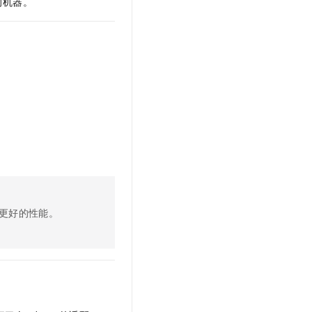
的机器。
文戏情感细腻自然，动作戏激烈拳拳到肉，实现更强表演能力
支持中英文自由切换，具备更强的噪声鲁棒性
云聚AI 严选权益
SSL 证书
，一键激活高效办公新体验
精选AI产品，从模型到应用全链提效
堡垒机
AI 用量加速计划
应用
防火墙
、识别商机，让客服更高效、服务更出色。
新老同享，达量后返
千问办公
主机安全
NEW
的智能体编程平台
一站式AI生产力平台
AI 应用及服务市场
伶鹊
企业级人与Agent协作平台，接入和调度多个数字员工
智能客服平台，对话机器人、对话分析、智能外呼
AI 应用
大模型服务平台百炼 - 全妙
大模型
应用创作平台
多模态内容创作工具，已接入 DeepSeek
自然语言处理
更好的性能。
数据标注
机器学习
息提取
与 AI 智能体进行实时音视频通话
从文本、图片、视频中提取结构化的属性信息
构建支持视频理解的 AI 音视频实时通话应用