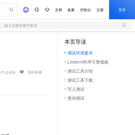
文档
备案
控制台
注册
登录
输入文档关键字查找
验
作计划
器
AI 活动
专业服务
服务伙伴合作计划
开发者社区
加入我们
服务平台百炼
阿里云 OPC 创新助力计划
本页导读
（1）
一站式生成采购清单，支持单品或批量购买
S
io：打造专属 AI 语音助手
S产品伙伴计划（繁花）
峰会
造的大模型服务与应用开发平台
轻量应用服务器
一句话生成原生可编辑精美 PPT 文稿
AI 生产力先锋
Al MaaS 服务伙伴赋能合作
域名
博文
Careers
至高可申请百万元
测试环境要求
性可伸缩的云计算服务
开启高性价比 AI 编程新体验
Qwen-Audio-3.0-Realtime 端到端实时语音角色扮演
输入一句话想法, 轻松生成专业的 PPT
先锋实践拓展 AI 生产力的边界
快速构建应用程序和网站，即刻迈出上云第一步
Token 补贴，五大权
计划
海大会
伙伴信用分合作计划
商标
问答
社会招聘
Lindorm时序引擎规格
益加速 OPC 成功
S
eek-V4-Pro
数字证书管理服务（原SSL证书）
一键部署幻兽帕鲁游戏服务器
飞天发布时刻
HOT
划
备案
电子书
校园招聘
测试工具介绍
pSeek-V4-Pro
视频创作，一键激活电商全链路生产力
全托管，含MySQL、PostgreSQL、SQL Server、MariaDB多引擎
实现全站HTTPS，呈现可信的WEB访问
一键购买专属联机服务器，轻松开启游戏
所见，即是所愿
我的收藏
产品详情
更多支持
划
公司注册
镜像站
测试工具下载
视频生成
语音识别与合成
专属 QwenPaw
短信服务
漫剧工坊：一站式动画创作平台
AI 实训营
HOT
合作伙伴培训与认证
写入测试
划
上云迁移
的智能体编程平台
站生成，高效打造优质广告素材
从聊天伙伴进化为能主动干活的本地数字员工
快速生产连贯的高质量长漫剧
从基础到进阶，Agent 创客手把手教你
国内短信简单易用，安全可靠，秒级触达，全球覆盖200+国家和地区。
e-1.1-T2V
Qwen3-TTS-Flash
lScope
我要反馈
查询合作伙伴
查询测试
畅细腻的高质量视频
离线语音合成大模型，多语言方言自适应，低延迟高稳定
n Alibaba Cloud ISV 合作
代维服务
olarDB
建企业门户网站
大数据开发治理平台 DataWorks
10 分钟搭建微信、支付宝小程序
创新加速
ope
登录合作伙伴管理后台
我要建议
站，无忧落地极速上线
以可视化方式快速构建移动和 PC 门户网站
100%兼容MySQL、PostgreSQL，兼容Oracle，支持集中和分布式
高效部署网站，快速应用到小程序
Data Agent 驱动的一站式 Data+AI 开发治理平台
e-1.1-I2V
Cosyvoice-V3-Flash
安全
畅自然，细节丰富
高表现力语音合成大模型，语音克隆听感自然
我要投诉
上云场景组合购
伴
边界网络安全防护产品
漫剧创作，剧本、分镜、视频高效生成
覆盖90%+业务场景，专享组合折扣价
2V
VPN
Fun-ASR