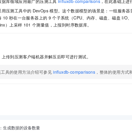
数据库领域应用最广的压测工具
influxdb-comparisons
，在此基础上进
一个 AI 助手
即刻拥有 DeepSeek-R1 满血版
超强辅助，Bol
在企业官网、通讯软件中为客户提供 AI 客服
多种方案随心选，轻松解锁专属 DeepSeek
采用压测工具中的
DevOps
模型。这个数据模型的场景是：一组服务器
每
10
秒在一台服务器上的
9
个子系统（CPU、内存、磁盘、磁盘
I/O
ginx）上采样
101
个测量值，上报到时序数据库。
，上传到压测客户端机器并解压后即可进行测试。
该工具的使用方法介绍可参见
influxdb-comparisons
，整体的使用方式
 ：生成数据的设备数量