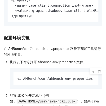
<property>

  <name>hbase.client.connection.impl</name>

  <value>org.apache.hadoop.hbase.client.AliHBaseUE
</property>
配置环境变量
在
AHBench/conf/ahbench-env.properties
路径下配置工具运行
的环境变量。
执行以下命令打开
ahbench-env.properties
文件。
vi AHBench/conf/ahbench-env.properties
配置
JDK
的安装地址（例
如：
）。如果
Java
JAVA_HOME=/usr/java/jdk1.8.0/