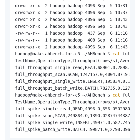
drwxr-xr-x  2 hadoop hadoop 4096 Sep  5 10:31 conf
drwxrwxr-x  2 hadoop hadoop 4096 Sep  5 10:37 tmp/

drwxr-xr-x  2 hadoop hadoop 4096 Sep  5 10:43 bin/

drwxr-xr-x  2 hadoop hadoop 4096 Sep  5 10:43 suit
-rw-rw-r--  1 hadoop hadoop  437 Sep  6 11:16 full
-rw-rw-r--  1 hadoop hadoop  408 Sep  6 11:16 full
drwxrwxr-x  2 hadoop hadoop 4096 Sep  6 11:43 logs
hadoop@nake-ahbench-for-c5 ~/AHBench $ 
cat
 full_th
TestName,OperationType,Throughput(rows/s),AverageL
full_throughput_single_read,READ,68901.0,2898.7067
full_throughput_scan,SCAN,1247157.0,4004.871912334
full_throughput_single_write,INSERT,195834.0,1016.
full_throughput_batch_write,BATCH,782735.0,12722.0
hadoop@nake-ahbench-for-c5 ~/AHBench $ 
cat
 full_sp
TestName,OperationType,Throughput(rows/s),AverageL
full_spike_single_read,READ,4996.0,656.05029806203
full_spike_scan,SCAN,249864.0,1390.0287474438796,2
full_spike_single_write,INSERT,49971.0,582.7455317
full_spike_batch_write,BATCH,199871.0,2798.3962969