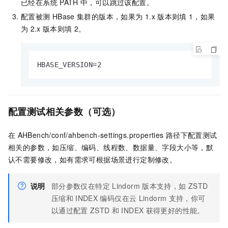
已经在系统
PATH
中，可以跳过该配置。
配置被测
HBase
集群的版本，如果为
1.x
版本则填
1，如果
为
2.x
版本则填
2。
HBASE_VERSION=2
配置测试相关参数（可选）
在
AHBench/conf/ahbench-settings.properties
路径下配置测试
相关的参数，如压缩、编码、线程数、数据量、字段大小等，默
认不需要修改，如有需求可根据场景进行定制修改。
说明
部分参数仅在特定
Lindorm
版本支持，如
ZSTD
压缩和
INDEX
编码仅在云
Lindorm
支持，你可
以通过配置
ZSTD
和
INDEX
获得更好的性能。