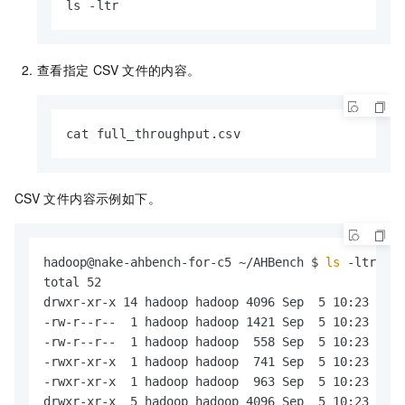
ls -ltr
查看指定
CSV
文件的内容。
cat full_throughput.csv
CSV
文件内容示例如下。
hadoop@nake-ahbench-for-c5 ~/AHBench $ 
ls
 -ltr

total 52

drwxr-xr-x 14 hadoop hadoop 4096 Sep  5 10:23 work
-rw-r--r--  1 hadoop hadoop 1421 Sep  5 10:23 READ
-rw-r--r--  1 hadoop hadoop  558 Sep  5 10:23 LICE
-rwxr-xr-x  1 hadoop hadoop  741 Sep  5 10:23 full
-rwxr-xr-x  1 hadoop hadoop  963 Sep  5 10:23 fast
drwxr-xr-x  5 hadoop hadoop 4096 Sep  5 10:23 tool