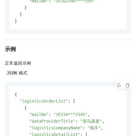
"mailNo"
: 
"SF162546****599"
    }

  ]

示例
正常返回示例
格式
JSON
{

"logisticsOrderList"
: [

    {

"mailNo"
: 
"SF234***2345"
,

"dataProviderTitle"
: 
"菜鸟裹裹"
,

"logisticsCompanyName"
: 
"顺丰"
,

"logisticsDetailList"
: [
