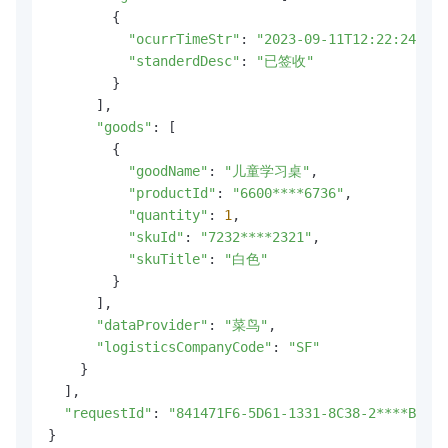
        {

"ocurrTimeStr"
: 
"2023-09-11T12:22:24.000
"standerdDesc"
: 
"已签收"
        }

      ],

"goods"
: [

        {

"goodName"
: 
"儿童学习桌"
,

"productId"
: 
"6600****6736"
,

"quantity"
: 
1
,

"skuId"
: 
"7232****2321"
,

"skuTitle"
: 
"白色"
        }

      ],

"dataProvider"
: 
"菜鸟"
,

"logisticsCompanyCode"
: 
"SF"
    }

  ],

"requestId"
: 
"841471F6-5D61-1331-8C38-2****B55"
}