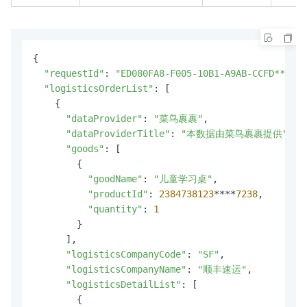
{

"requestId"
: 
"ED080FA8-F005-10B1-A9AB-CCFD****91
"logisticsOrderList"
: [

    {

"dataProvider"
: 
"菜鸟裹裹"
,

"dataProviderTitle"
: 
"本数据由菜鸟裹裹提供"
,

"goods"
: [

        {

"goodName"
: 
"儿童学习桌"
,

"productId"
: 
2384738123
****
7238
,

"quantity"
: 
1
        }

      ],

"logisticsCompanyCode"
: 
"SF"
,

"logisticsCompanyName"
: 
"顺丰速运"
,

"logisticsDetailList"
: [

        {
