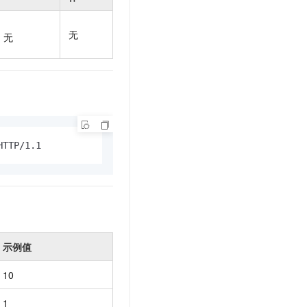
t.diy 一步搞定创意建站
构建大模型应用的安全防护体系
通过自然语言交互简化开发流程,全栈开发支持
通过阿里云安全产品对 AI 应用进行安全防护
无
无
HTTP/1.1
示例值
10
1