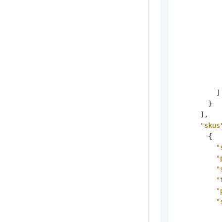
]
}
]
,
"skus
{
"
"
"
"
"
"