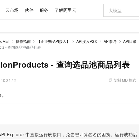
云市场
伙伴
服务
了解阿里云
AI 特惠
数据与 API
成为产品伙伴
企业增值服务
最佳实践
价格计算器
AI 场景体
基础软件
产品伙伴合
阿里云认证
市场活动
配置报价
大模型
dMall
操作指南
【企业购-API接入】
API接入V2.0
API参考
API目录
自助选配和估算价格
roducts - 查询选品池商品列表
新方式
域名与网站
睿译宝，AI翻译排版一步到位
智启 AI 普惠权益
产品生态集成认证中心
企业支持计划
云上春晚
千问官方 MaaS 平台，为开发者和 Agent 而生，新用户赠送 1 亿 + tokens 额度
云服务器 EC
Qwen Aud
AI Coding
阿里云Maa
2026 阿里云
为企业打
数据集
Windows
大模型认证
模型
NEW
NEW
交付可用成果
值低价云产品抢先购
提供智能易用的域名与建站服务
上传文档即自动完成翻译和格式还原
至高享 1亿+免费 tokens，加速 Al 应用落地
安全可靠、弹
智能编程，一键
产品生态伙伴
专家技术服务
云上奥运之旅
弹性计算合作
阿里云中企出
手机三要素
宝塔 Linux
全部认证
ectionProducts - 查询选品池商品列表
价格优势
有专属领域专家
对象存储 OSS
GLM-5.2：长任务时代开源旗舰模型
阿里云 OPC 创新助力计划
云数据库 RD
即刻拥有 DeepS
AI 电商营销
产品生态伙伴工作台
企业增值服务台
云栖战略参考
云存储合作计
云栖大会
身份实名认证
CentOS
训练营
推动算力普惠，释放技术红利
的大模型服务
最高返9万
多领域专家智能体,一键组建 AI 虚拟交付团队
至高百万元 Token 补贴，加速一人公司成长
稳定、安全、高性价比、高性能的云存储服务
真正可用的 1M 上下文,一次完成代码全链路开发
轻松解锁专属 Dee
从图文生成到
复制 MD 格式
 10:24:42
云上的中国
数据库合作计
活动全景
短信
Docker
图片和
站式影视创作平台
人工智能平台 PAI
Hermes Agent，打造自进化智能体
Token Plan 模型订阅计划
Qoder
5 分钟轻松部署
AI 广告创作
企业成长
大模型
NEW
信息公告
看见新力量
云网络合作计
OCR 文字识别
JAVA
级电脑
证享300元代金券
可视化编排打通从文字构思到成片全链路闭环
一站式AI开发、训练和推理服务
自主进化，持久记忆，越用越聪明
Qwen3.8-Max 首发尝鲜，限时加量 10 倍，夜间低至2折
面向真实软件
图文、视频一
表。
Kimi-K3
HappyHors
NEW
魔搭 Mode
loud
服务实践
官网公告
Kimi 最新旗舰模型，长程编程与推理利器
让文字生成流
金融模力时刻
Salesforce O
版
发票查验
全能环境
Qoder CN
Claude Code + GStack 打造工程团队
千问办公，限时限量积分加倍
云原生数据库 P
低代码高效构
AI 建站
NEW
作计划
计划
创新中心
魔搭 ModelSc
健康状态
让AI从“聊天伙伴”进化为能干活的“数字员工”
覆盖公网/内网、递归/权威、移动APP等全场景解析服务
安装技能 GStack，拥有专属 AI 工程团队
你的AI工作搭子，覆盖日常办公高频场景
基于千问大模型等，支持代码智能生成、研发智能问答
0 代码专业建
客户案例
天气预报查询
操作系统
Deepseek-v4-pro
HappyHors
态合作计划
态智能体模型
旗舰 MoE 大模型，百万上下文与顶尖推理能力
图生视频，流
Compute
同享
容器服务 Kubernetes 版 ACK
万小智 AI 建站低至 15元/月
云防火墙
AI 短剧/漫剧
快递物流查询
WordPress
成为服务伙
高校合作
式云数据仓库
点，立即开启云上创新
提供一站式管理容器应用的 K8s 服务
送.CN域名，送备案服务码
云原生的云上
AI助力短剧
PI Explorer
中直接运行该接口，免去您计算签名的困扰。运行成功后，OpenA
GLM-5.2
Wan2.7-T
Ubuntu