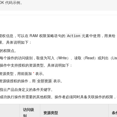
服务生态伙伴
视觉 Coding、空间感知、多模态思考等全面升级
1M上下文，专为长程任务能力而生
DK
代码示例。
云工开物
企业应用
Night Plan 支持 Qwen 3.8-Max
AI 办公
NEW
Red Hat
30+ 款产品免费体验
夜间 5 折，Qwen/Meoo/TokenPlan 客户专享
AI智能应用
科研合作
ERP
堂（旗舰版）
SUSE
智能客服
AI 应用构建
大模型原生
CRM
2个月
自动承接线索
建站小程序
Qoder
大模型服务平台百炼-应用模版
OA 办公系统
HOT
NEW
授权信息，可以在
RAM
权限策略语句的
元素中使用，用来给
Action
面向真实软件
个人版上线、团队版降价；千问3.8-Max首发发尝鲜
丰富多元化的应用模版和解决方案
限。具体说明如下：
力提升
财税管理
模板建站
万有无界
大模型服务平台百炼-智能体
的权限点。
400电话
定制建站
的模型效果
灵活可视化地构建企业级 Agent
个操作的访问级别，取值为写入（Write）、读取（Read）或列出（Lis
方案
广告营销
模板小程序
操作中支持授权的资源类型。具体说明如下：
秒悟
人工智能平台 PAI
定制小程序
云端极速 AI 
新一代 AI 视频生成模型，深度适配广告营销等场景
AI Native 的算法工程平台，一站式完成建模、训练、推理服务部署
资源类型，用前面加
*
表示。
资源级授权的操作，用
表示。
APP 开发
全部资源
指云产品自身定义的条件关键字。
建站系统
成功执行操作所需要的其他权限。操作者必须同时具备关联操作的权限，
AI 应用
10分钟微调：让0.6B模型媲美235B模型
多模态数据信
访问级
依托云原生高可用架构,实现Dify私有化部署
用1%尺寸在特定领域达到大模型90%以上效果
资源类型
条
别