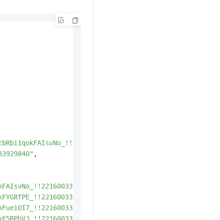
tbRbi1qokFAIsvNo_!!2216003305543.jpg"
,
33929840"
,
kFAIsvNo_!!2216003305543.jpg"
,
kFYGRfPE_!!2216003305543.png"
,
kFueiOI7_!!2216003305543.jpg"
,
kF5BPhVJ_!!2216003305543.jpg"