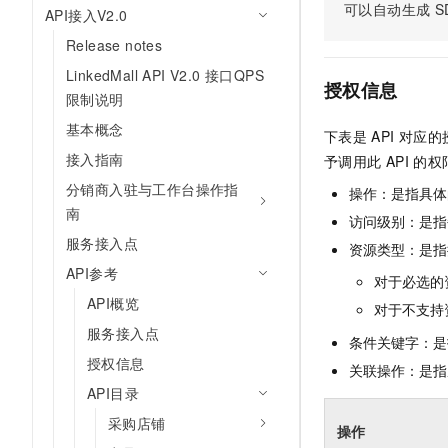
可以自动生成
S
API接入V2.0
AI 产品 免费试用
网络
安全
云开发大赛
Tableau 订阅
1亿+ 大模型 tokens 和 
Release notes
可观测
入门学习赛
中间件
AI空中课堂在线直播课
LinkedMall API V2.0 接口QPS
140+云产品 免费试用
大模型服务
授权信息
上云与迁云
限制说明
产品新客免费试用，最长1
数据库
生态解决方案
基本概念
千问AI平台-Token Plan
下表是
API
对应的
企业出海
大模型ACA认证体验
大数据计算
接入指南
予调用此
API
的权
助力企业全员 AI 认知与能
行业生态解决方案
政企业务
媒体服务
分销商入驻与工作台操作指
千问AI平台-模型体验
操作：是指具体
开发者生态解决方案
南
在线体验全尺寸、多种模态
访问级别：是指每
企业服务与云通信
AI 开发和 AI 应用解决
服务接入点
资源类型：是指
Happy 系列大模型
域名与网站
API参考
对于必选的
API概览
终端用户计算
对于不支持
服务接入点
条件关键字：是
Serverless
大模型解决方案
授权信息
关联操作：是指
开发工具
API目录
快速部署 Dify，高效搭建 
采购店铺
迁移与运维管理
操作