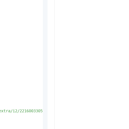
extra/i2/2216003305543/O1CN010DEQCX1qokFYGRfPE_!!2216003