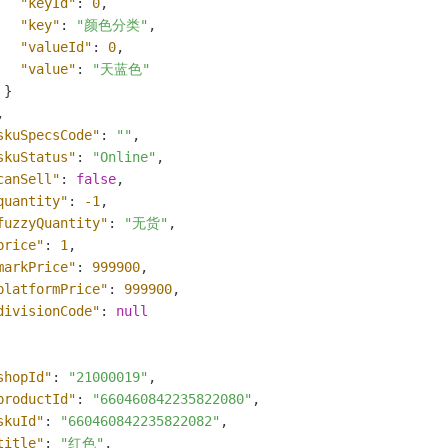
"keyId"
:
0
,
"key"
:
"颜色分类"
,
"valueId"
:
0
,
"value"
:
"天蓝色"
}
,
skuSpecsCode"
:
""
,
skuStatus"
:
"Online"
,
canSell"
:
false
,
quantity"
:
-1
,
fuzzyQuantity"
:
"无货"
,
price"
:
1
,
markPrice"
:
999900
,
platformPrice"
:
999900
,
divisionCode"
:
null
shopId"
:
"21000019"
,
productId"
:
"660460842235822080"
,
skuId"
:
"660460842235822082"
,
title"
:
"红色"
,