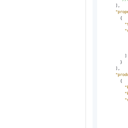
]
,
"prop
{
"
"
]
}
]
,
"prod
{
"
"
"