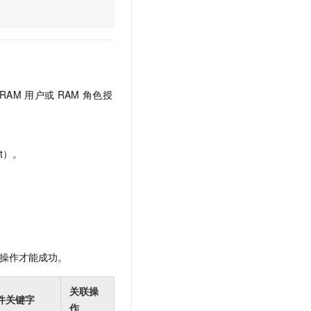
文戏情感细腻自然，动作戏激烈拳拳到肉，实现更强表演能力
支持中英文自由切换，具备更强的噪声鲁棒性
云聚AI 严选权益
SSL 证书
，一键激活高效办公新体验
精选AI产品，从模型到应用全链提效
堡垒机
AI 用量加速计划
应用
防火墙
、识别商机，让客服更高效、服务更出色。
新老同享，达量后返
千问办公
主机安全
NEW
RAM
用户或
RAM
角色授
的智能体编程平台
一站式AI生产力平台
AI 应用及服务市场
伶鹊
企业级人与Agent协作平台，接入和调度多个数字员工
智能客服平台，对话机器人、对话分析、智能外呼
t）。
AI 应用
大模型服务平台百炼 - 全妙
大模型
应用创作平台
多模态内容创作工具，已接入 DeepSeek
自然语言处理
数据标注
操作才能成功。
机器学习
息提取
与 AI 智能体进行实时音视频通话
关联操
从文本、图片、视频中提取结构化的属性信息
构建支持视频理解的 AI 音视频实时通话应用
件关键字
作