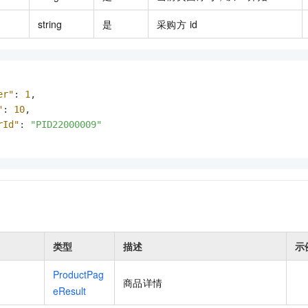
string
是
采购方 id
er"
:
1
,
"
:
10
,
rId"
:
"PID22000009"
类型
描述
示
ProductPag
商品详情
eResult