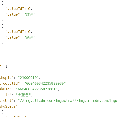
{
"valueId"
:
0
,
"value"
:
"红色"
}
,
{
"valueId"
:
0
,
"value"
:
"黑色"
}
"
:
[
shopId"
:
"21000019"
,
productId"
:
"660460842235822080"
,
skuId"
:
"660460842235822081"
,
title"
:
"天蓝色"
,
picUrl"
:
"//img.alicdn.com/imgextra///img.alicdn.com/img
skuSpecs"
:
[
{