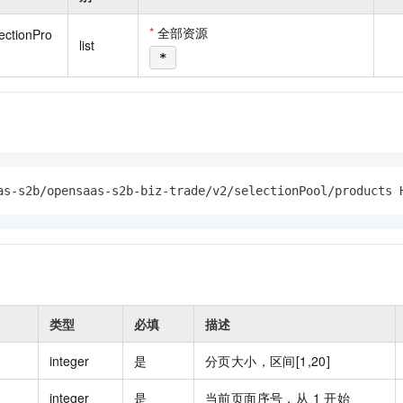
一个 AI 助手
即刻拥有 DeepSeek-R1 满血版
超强辅助，Bol
在企业官网、通讯软件中为客户提供 AI 客服
多种方案随心选，轻松解锁专属 DeepSeek
*
全部资源
lectionPro
list
*
as-s2b/opensaas-s2b-biz-trade/v2/selectionPool/products 
类型
必填
描述
integer
是
分页大小，区间[1,20]
integer
是
当前页面序号，从 1 开始