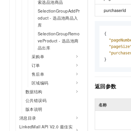
索选品池商品
purchaserId
SelectionGroupAddPr
oduct - 选品池商品入
库
SelectionGroupRemo
{
"pageNumb
veProduct - 选品池商
"pageSize
品出库
"purchase
采购单
}
订单
售后单
区域编码
返回参数
数据结构
公共错误码
名称
版本说明
消息目录
LinkedMall API V2.0 最佳实