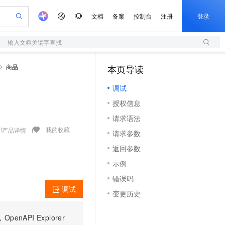
文档
备案
控制台
注册
登录
输入文档关键字查找
验
作计划
器
AI 活动
专业服务
服务伙伴合作计划
开发者社区
加入我们
服务平台百炼
阿里云 OPC 创新助力计划
商品
本页导读
（0）
一站式生成采购清单，支持单品或批量购买
S
io：打造专属 AI 语音助手
S产品伙伴计划（繁花）
峰会
造的大模型服务与应用开发平台
轻量应用服务器
一句话生成原生可编辑精美 PPT 文稿
AI 生产力先锋
Al MaaS 服务伙伴赋能合作
域名
博文
Careers
至高可申请百万元
调试
性可伸缩的云计算服务
开启高性价比 AI 编程新体验
Qwen-Audio-3.0-Realtime 端到端实时语音角色扮演
输入一句话想法, 轻松生成专业的 PPT
先锋实践拓展 AI 生产力的边界
快速构建应用程序和网站，即刻迈出上云第一步
Token 补贴，五大权
计划
海大会
伙伴信用分合作计划
商标
问答
社会招聘
授权信息
益加速 OPC 成功
S
eek-V4-Pro
数字证书管理服务（原SSL证书）
一键部署幻兽帕鲁游戏服务器
飞天发布时刻
HOT
划
备案
电子书
校园招聘
请求语法
pSeek-V4-Pro
视频创作，一键激活电商全链路生产力
全托管，含MySQL、PostgreSQL、SQL Server、MariaDB多引擎
实现全站HTTPS，呈现可信的WEB访问
一键购买专属联机服务器，轻松开启游戏
所见，即是所愿
更多支持
我的收藏
产品详情
划
公司注册
镜像站
请求参数
视频生成
语音识别与合成
专属 QwenPaw
短信服务
漫剧工坊：一站式动画创作平台
AI 实训营
HOT
合作伙伴培训与认证
返回参数
划
上云迁移
的智能体编程平台
站生成，高效打造优质广告素材
从聊天伙伴进化为能主动干活的本地数字员工
快速生产连贯的高质量长漫剧
从基础到进阶，Agent 创客手把手教你
国内短信简单易用，安全可靠，秒级触达，全球覆盖200+国家和地区。
e-1.1-T2V
Qwen3-TTS-Flash
lScope
我要反馈
查询合作伙伴
示例
畅细腻的高质量视频
离线语音合成大模型，多语言方言自适应，低延迟高稳定
n Alibaba Cloud ISV 合作
代维服务
olarDB
建企业门户网站
大数据开发治理平台 DataWorks
10 分钟搭建微信、支付宝小程序
错误码
创新加速
ope
登录合作伙伴管理后台
我要建议
站，无忧落地极速上线
以可视化方式快速构建移动和 PC 门户网站
100%兼容MySQL、PostgreSQL，兼容Oracle，支持集中和分布式
高效部署网站，快速应用到小程序
Data Agent 驱动的一站式 Data+AI 开发治理平台
e-1.1-I2V
Cosyvoice-V3-Flash
调试
变更历史
安全
畅自然，细节丰富
高表现力语音合成大模型，语音克隆听感自然
我要投诉
上云场景组合购
伴
边界网络安全防护产品
漫剧创作，剧本、分镜、视频高效生成
覆盖90%+业务场景，专享组合折扣价
PI Explorer
2V
VPN
Fun-ASR