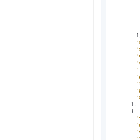
]
"
"
"
"
"
"
"
"
"
}
,
{
"
"
"
"