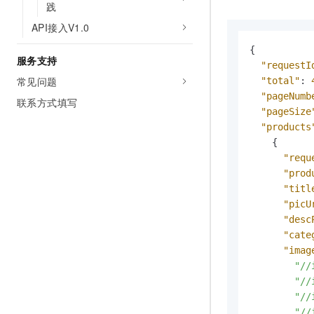
践
API接入V1.0
{
服务支持
"requestI
常见问题
"total"
:
"pageNumb
联系方式填写
"pageSize
"products
{
"requ
"prod
"titl
"picU
"desc
"cate
"imag
"//
"//
"//
"//