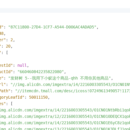
d"
:
"87C11800-27D4-1CF7-A544-D006AC4ADAD5"
,
48
,
er"
:
2
,
"
:
20
,
"
:
[
estId"
:
null
,
uctId"
:
"660460842235822080"
,
e"
:
"发财树 5--我用下小蚁这个商品-qhh 不用你其他商品"
,
rl"
:
"//img.alicdn.com/imgextra/i4/2216003305543/O1CN01N
Path"
:
"//itemcdn.tmall.com/desc/icoss!0724961349057!117
goryLeafId"
:
50011150
,
es"
:
[
img.alicdn.com/imgextra/i4/2216003305543/O1CN01NtbRbi1qo
img.alicdn.com/imgextra/i2/2216003305543/O1CN010DEQCX1qo
img.alicdn.com/imgextra/i4/2216003305543/O1CN01E6yC8z1qo
img.alicdn.com/imgextra/i3/2216003305543/O1CN01K3DLfJ1qo