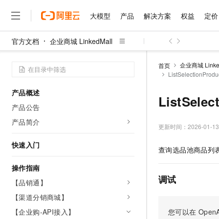
大模型
产品
解决方案
权益
定价
官方文档
企业商城 LinkedMall
大模型
产品
解决方案
权益
定价
云市场
伙伴
服务
了解阿里云
精选产品
精选解决方案
普惠上云
产品定价
精选商城
成为销售伙伴
售前咨询
为什么选择阿里云
千问AI平台
企业商城 Linke
首页
了解云产品的定价详情
ListSelectionP
大模型服务平台百炼
千问办公，解锁你的工作
普惠上云 官方力荐
分销伙伴
在线服务
网站建设
什么是云计算
大
大模型服务与应用平台
企业级Agent产品，直接
云服务器38元/年起，超
产品概述
咨询伙伴
多端小程序
技术领先
ListSel
云上成本管理
售后服务
千问大模型
Agency Agents：拥
官方推荐返现计划
大模型
产品公告
大模型
精选产品
精选解决方案
Salesforce 国际版订阅
稳定可靠
管理和优化成本
多元化、高性能、安全可靠
推荐新用户得奖励，单订单
销售伙伴合作计划
产品简介
自助服务
更新时间：
2026-01-13
友盟天域
安全合规
人工智能与机器学习
AI
文本生成
无影云电脑
HappyHorse 打造一
云工开物
无影生态合作计划
在线服务
快速入门
观测云
分析师报告
随时随地安全接入的云上超
高校专属算力普惠，学生认
计算
互联网应用开发
查询选品池商品列
Qwen3.8-Max
HOT
Salesforce On Alibaba C
工单服务
智能体时代全能旗舰模型
Tuya 物联网平台阿里云
研究报告与白皮书
云解析DNS
快速拥有专属 OpenClaw
操作指南
Consulting Partner 合
大数据
容器
免费试用
短信专区
调试
蓝凌 OA
Qwen3.7-Plus
【品销通】
AI 大模型销售与服务生
现代化应用
存储
天池大赛
能看、能想、能动手的多模
云原生大数据计算服务 Max
解决方案免费试用 新老
【渠道分销商城】
电子合同
面向分析的企业级SaaS模
最高领取价值200元试用
安全
网络与CDN
【企业购-API接入】
您可以在
OpenA
AI 算法大赛
Qwen3-VL-Plus
畅捷通