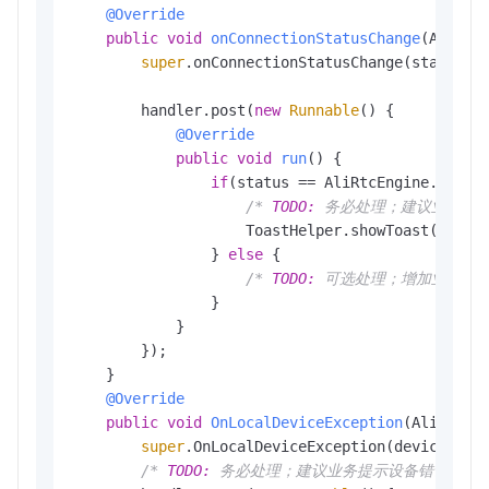
@Override
public
void
onConnectionStatusChange
(AliRtc
super
.onConnectionStatusChange(status, r
        handler.post(
new
Runnable
() {

@Override
public
void
run
()
 {

if
(status == AliRtcEngine.AliRtc
/* 
TODO:
 务必处理；建议业务提示
                    ToastHelper.showToast(Video
                } 
else
 {

/* 
TODO:
 可选处理；增加业务代码
                }

            }

        });

    }

@Override
public
void
OnLocalDeviceException
(AliRtcEn
super
.OnLocalDeviceException(deviceType,
/* 
TODO:
 务必处理；建议业务提示设备错误，此时