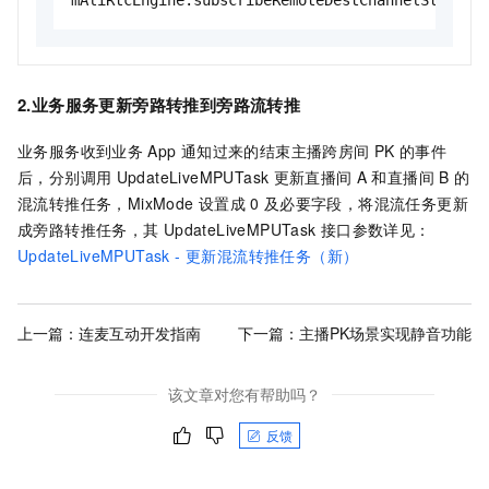
mAliRtcEngine.subscribeRemoteDestChannelStream(
2.业务服务更新旁路转推到旁路流转推
业务服务收到业务
App
通知过来的结束主播跨房间
PK
的事件
后，分别调用
UpdateLiveMPUTask
更新直播间
A
和直播间
B
的
混流转推任务，MixMode
设置成
0
及必要字段，将混流任务更新
成旁路转推任务，其
UpdateLiveMPUTask
接口参数详见：
UpdateLiveMPUTask - 更新混流转推任务（新）
上一篇：
连麦互动开发指南
下一篇：
主播PK场景实现静音功能
该文章对您有帮助吗？
反馈