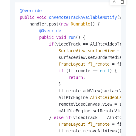
@Override
public
void
onRemoteTrackAvailableNotify
(String
    handler.post(
new
Runnable
() {

@Override
public
void
run
()
 {

if
(videoTrack == AliRtcVideoTrackCam
SurfaceView
surfaceView
=
 mAliR
                surfaceView.setZOrderMediaOverl
FrameLayout
fl_remote
=
 findView
if
 (fl_remote == 
null
) {

return
;

                }

                fl_remote.addView(surfaceView, 
                AliRtcEngine.
AliRtcVideoCanvas
                remoteVideoCanvas.view = surface
                mAliRtcEngine.setRemoteViewConfi
            } 
else
if
(videoTrack == AliRtcVideoT
FrameLayout
fl_remote
=
 findView
                fl_remote.removeAllViews();
