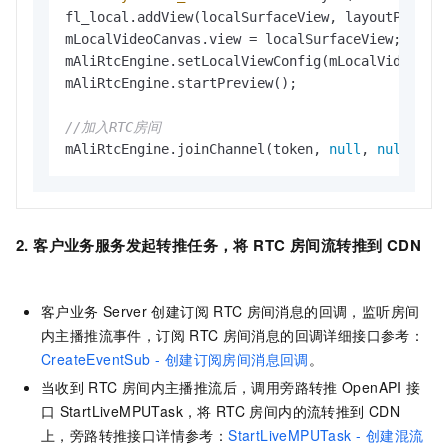
fl_local.addView(localSurfaceView, layoutParams)
mLocalVideoCanvas.view = localSurfaceView;

mAliRtcEngine.setLocalViewConfig(mLocalVideoCanv
mAliRtcEngine.startPreview();

//加入RTC房间
mAliRtcEngine.joinChannel(token, 
null
, 
null
, 
nu
2. 客户业务服务发起转推任务，将
RTC
房间流转推到
CDN
客户业务
Server
创建订阅
RTC
房间消息的回调，监听房间
内主播推流事件，订阅
RTC
房间消息的回调详细接口参考：
CreateEventSub - 创建订阅房间消息回调
。
当收到
RTC
房间内主播推流后，调用旁路转推
OpenAPI
接
口
StartLiveMPUTask，将
RTC
房间内的流转推到
CDN
上，旁路转推接口详情参考：
StartLiveMPUTask - 创建混流