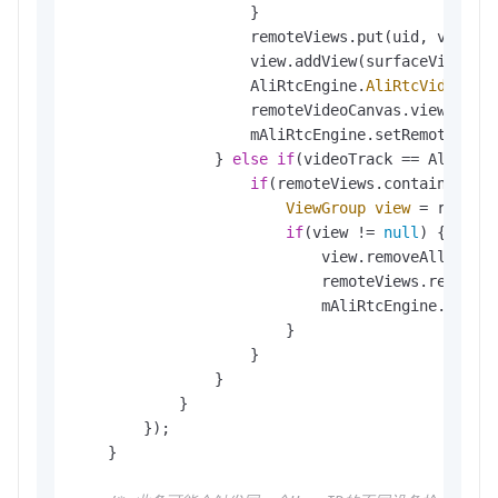
                    }

                    remoteViews.put(uid, view);

                    view.addView(surfaceView, 
n
                    AliRtcEngine.
AliRtcVideoCan
                    remoteVideoCanvas.view = sur
                    mAliRtcEngine.setRemoteViewC
                } 
else
if
(videoTrack == AliRtcVi
if
(remoteViews.containsKey(u
ViewGroup
view
=
 remoteV
if
(view != 
null
) {

                            view.removeAllViews(
                            remoteViews.remove(u
                            mAliRtcEngine.setRe
                        }

                    }

                }

            }

        });

    }
