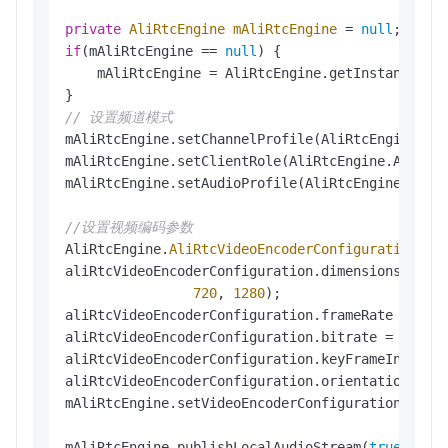
private
AliRtcEngine
mAliRtcEngine
=
null
if
(mAliRtcEngine == 
null
) {

    mAliRtcEngine = AliRtcEngine.getInstance(
th
// 设置频道模式
mAliRtcEngine.setChannelProfile(AliRtcEngine.Ali
mAliRtcEngine.setClientRole(AliRtcEngine.AliRTCS
mAliRtcEngine.setAudioProfile(AliRtcEngine.AliRt
//设置视频编码参数
AliRtcEngine.
AliRtcVideoEncoderConfiguration
al
aliRtcVideoEncoderConfiguration.dimensions = 
ne
720
, 
1280
);

aliRtcVideoEncoderConfiguration.frameRate = 
20
;

aliRtcVideoEncoderConfiguration.bitrate = 
1200
;

aliRtcVideoEncoderConfiguration.keyFrameInterva
aliRtcVideoEncoderConfiguration.orientationMode 
mAliRtcEngine.setVideoEncoderConfiguration(aliRt
mAliRtcEngine.publishLocalAudioStream(
true
);
