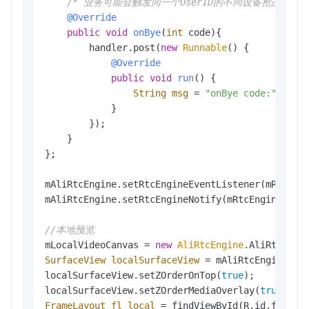
/* 业务可能会触发同一个UserID的不同设备抢占的情
@Override
public
void
onBye
(
int
 code)
{

        handler.post(
new
Runnable
() {

@Override
public
void
run
()
 {

String
msg
=
"onBye code:"
 + cod
            }

        });

    }

};

mAliRtcEngine.setRtcEngineEventListener(mRtcEngi
mAliRtcEngine.setRtcEngineNotify(mRtcEngineNotif
//本地预览
mLocalVideoCanvas = 
new
AliRtcEngine
SurfaceView
localSurfaceView
=
 mAliRtcEngine.cr
localSurfaceView.setZOrderOnTop(
true
);

localSurfaceView.setZOrderMediaOverlay(
true
FrameLayout
fl_local
=
 findViewById(R.id.fl_loca