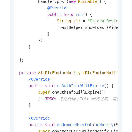
        handler.post(
new
Runnable
() {

@Override
public
void
run
()
 {

String
str
=
"OnLocalDeviceExce
                ToastHelper.showToast(VideoChat
            }

        });

    }

};

private
AliRtcEngineNotify
mRtcEngineNotify
=
n
@Override
public
void
onAuthInfoWillExpire
()
 {

super
.onAuthInfoWillExpire();

/* 
TODO:
 务必处理；Token即将过期，需要业务触发重
    }

@Override
public
void
onRemoteUserOnLineNotify
(String
super
.onRemoteUserOnLineNotify(uid, elap