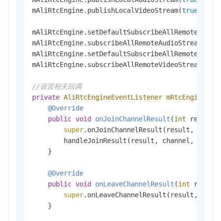
mAliRtcEngine.publishLocalVideoStream(
true
);

mAliRtcEngine.setDefaultSubscribeAllRemoteAudio
mAliRtcEngine.subscribeAllRemoteAudioStreams(
tr
mAliRtcEngine.setDefaultSubscribeAllRemoteVideo
mAliRtcEngine.subscribeAllRemoteVideoStreams(
tr
//设置相关回调
private
AliRtcEngineEventListener
mRtcEngineEve
@Override
public
void
onJoinChannelResult
(
int
 result,
super
.onJoinChannelResult(result, channe
        handleJoinResult(result, channel, userId
    }

@Override
public
void
onLeaveChannelResult
(
int
 result
super
.onLeaveChannelResult(result, stats
    }
