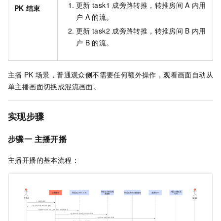
更新
task1
成旁路转推，转推房间
A
内用
PK
结束
户
A
的流。
更新
task2
成旁路转推，转推房间
B
内用
户
B
的流。
主播
PK
场景，普通观众侧不需要任何额外操作，观看画面自动从
单主播画面切换成混流画面。
实现步骤
步骤一 主播开播
主播开播的基本流程：