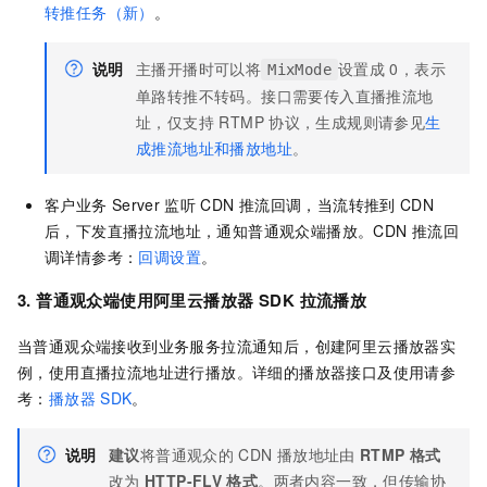
转推任务（新）
。
说明
主播开播时可以将
设置成
0，表示
MixMode
单路转推不转码。接口需要传入直播推流地
址，仅支持 RTMP
协议，生成规则请参见
生
成推流地址和播放地址
。
客户业务
Server
监听
CDN
推流回调，当流转推到
CDN
后，下发直播拉流地址，通知普通观众端播放。CDN 推流回
调详情参考：
回调设置
。
3. 普通观众端使用阿里云播放器
SDK
拉流播放
当普通观众端接收到业务服务拉流通知后，创建阿里云播放器实
例，使用直播拉流地址进行播放。详细的播放器接口及使用请参
考：
播放器
SDK
。
说明
建议
将普通观众的
CDN
播放地址由
RTMP
格式
改为
HTTP-FLV
格式
。两者内容一致，但传输协