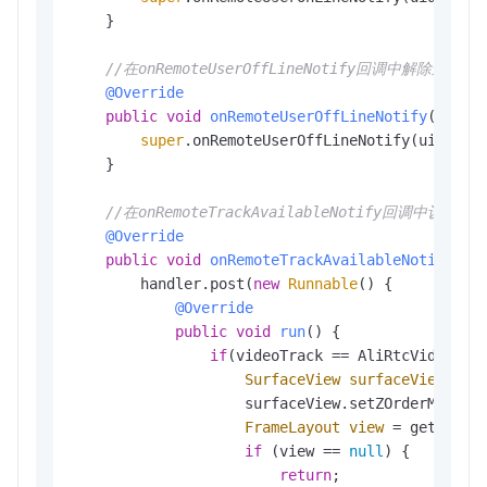
    }

//在onRemoteUserOffLineNotify回调中解除
@Override
public
void
onRemoteUserOffLineNotify
(Strin
super
.onRemoteUserOffLineNotify(uid, rea
    }

//在onRemoteTrackAvailableNotify回调中设
@Override
public
void
onRemoteTrackAvailableNotify
(St
        handler.post(
new
Runnable
() {

@Override
public
void
run
()
 {

if
(videoTrack == AliRtcVideoTrac
SurfaceView
surfaceView
=
 m
                    surfaceView.setZOrderMediaO
FrameLayout
view
=
 getAvaila
if
 (view == 
null
) {

return
;
