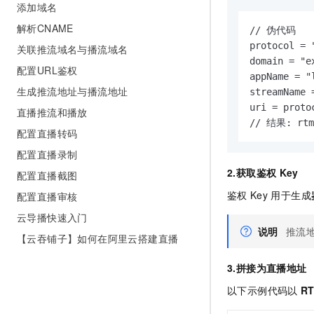
添加域名
解析CNAME
// 伪代码

protocol = "
关联推流域名与播流域名
domain = "e
配置URL鉴权
appName = "l
生成推流地址与播流地址
streamName 
uri = proto
直播推流和播放
// 结果: rtmp
配置直播转码
配置直播录制
2.获取鉴权
Key
配置直播截图
鉴权
Key
用于生成
配置直播审核
云导播快速入门
说明
推流
【云吞铺子】如何在阿里云搭建直播
3.拼接为直播地址
以下示例代码以
R