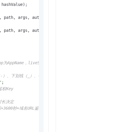
 hashValue);

, path, args, authKey);

, path, args, authKey);

AppName，liveStream为StreamName
划线（-）、下划线（_）、等号（=）。
"
;  

权Key
时长决定
间+3600秒+域名URL鉴权有效时长。如果设置exp为：当前时间，那最终