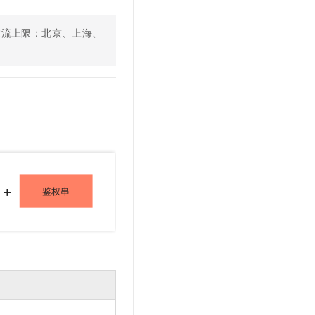
文戏情感细腻自然，动作戏激烈拳拳到肉，实现更强表演能力
支持中英文自由切换，具备更强的噪声鲁棒性
云聚AI 严选权益
SSL 证书
，一键激活高效办公新体验
精选AI产品，从模型到应用全链提效
推流上限：北京、上海、
堡垒机
AI 用量加速计划
应用
防火墙
、识别商机，让客服更高效、服务更出色。
新老同享，达量后返
千问办公
主机安全
NEW
的智能体编程平台
一站式AI生产力平台
AI 应用及服务市场
伶鹊
企业级人与Agent协作平台，接入和调度多个数字员工
智能客服平台，对话机器人、对话分析、智能外呼
AI 应用
大模型服务平台百炼 - 全妙
大模型
应用创作平台
多模态内容创作工具，已接入 DeepSeek
自然语言处理
数据标注
机器学习
息提取
与 AI 智能体进行实时音视频通话
从文本、图片、视频中提取结构化的属性信息
构建支持视频理解的 AI 音视频实时通话应用