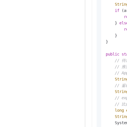
Strin
if
 (a
r
    } 
els
r
    }

}

public
st
// 待
// 
// 
Strin
// 
Strin
// 
// 
long
Strin
    Syste