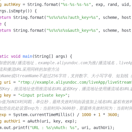
g
authKey
=
 String.format(
"%s-%s-%s-%s"
, exp, rand, uid,
rgs.isEmpty()) {

eturn
 String.format(
"%s%s%s%s?auth_key=%s"
, scheme, host
e
 {

eturn
 String.format(
"%s%s%s%s&auth_key=%s"
, scheme, host
atic
void
main
(String[] args)
 {

加密的推/播流地址，example.aliyundoc.com为推/播流域名，liveApp为
推流和播流URL采用同样的加密方法
AppName或StreamName不超过256字符，支持数字、大小写字母、短
g
uri
=
"rtmp://example.aliyundoc.com/liveApp/liveStream
鉴权Key，推流地址使用推流域名URL鉴权Key，播流地址使用播流域名URL鉴
g
key
=
"<input private key>"
;                       

exp值为UNIX时间戳，单位秒，最终失效时间由该值加上域名URL鉴权有效
比如您在此处设置exp为：当前时间+3600秒，那最终失效时间为：当前时
exp
=
 System.currentTimeMillis() / 
1000
 + 
1
 * 
3600
;  

g
authUri
=
 aAuth(uri, key, exp);                    

m.out.printf(
"URL : %s\nAuth: %s"
, uri, authUri);
