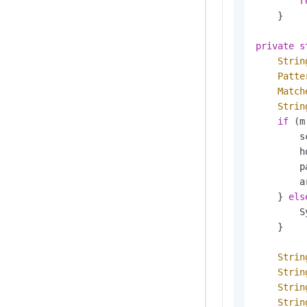
r
    }

private
s
Strin
Patte
Match
Strin
if
 (m
        s
        h
        p
        a
    } 
els
        S
    }

Strin
Strin
Strin
Strin