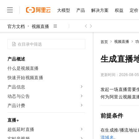
大模型
产品
解决方案
权益
定价
官方文档
视频直播
大模型
产品
解决方案
权益
定价
云市场
伙伴
服务
了解阿里云
精选产品
精选解决方案
普惠上云
产品定价
精选商城
成为销售伙伴
售前咨询
为什么选择阿里云
千问AI平台
视频直播
功
首页
了解云产品的定价详情
大模型服务平台百炼
千问办公，解锁你的工作
普惠上云 官方力荐
分销伙伴
在线服务
网站建设
什么是云计算
大
大模型服务与应用平台
企业级Agent产品，直接
云服务器38元/年起，超
生成直播
产品概述
咨询伙伴
多端小程序
技术领先
云上成本管理
售后服务
千问大模型
Agency Agents：拥
官方推荐返现计划
大模型
什么是视频直播
大模型
精选产品
精选解决方案
Salesforce 国际版订阅
稳定可靠
管理和优化成本
多元化、高性能、安全可靠
推荐新用户得奖励，单订单
更新时间：
2026-08-05
销售伙伴合作计划
快速开始视频直播
自助服务
友盟天域
安全合规
人工智能与机器学习
AI
文本生成
无影云电脑
HappyHorse 打造一
云工开物
产品信息
发起一场直播需要
无影生态合作计划
在线服务
观测云
分析师报告
随时随地安全接入的云上超
高校专属算力普惠，学生认
计算
互联网应用开发
动态与公告
Qwen3.8-Max
何为阿里云视频直
HOT
Salesforce On Alibaba C
工单服务
智能体时代全能旗舰模型
Tuya 物联网平台阿里云
研究报告与白皮书
产品计费
云解析DNS
快速拥有专属 OpenClaw
Consulting Partner 合
大数据
容器
免费试用
短信专区
前提条件
蓝凌 OA
Qwen3.7-Plus
AI 大模型销售与服务生
直播+
现代化应用
存储
天池大赛
能看、能想、能动手的多模
云原生大数据计算服务 Max
解决方案免费试用 新老
电子合同
超低延时直播
在生成推/播流地址
面向分析的企业级SaaS模
最高领取价值200元试用
安全
网络与CDN
AI 算法大赛
Qwen3-VL-Plus
流域名
。
畅捷通
实时音视频