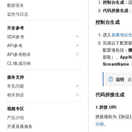
控制台生成
：
数据安全
代码拼接生成
监控与日志
控制台生成
开发参考
进入
直播地址
SDK参考
完成以下配置
API参考
配置项包括：
API参考附录
获取）、
AppN
CLI集成示例
StreamName
服务支持
说明
直
常见问题
代码拼接生成
相关协议
1.拼接
URI
视频专区
拼接规则为
{协议}
产品介绍
示例
。
开通直播服务