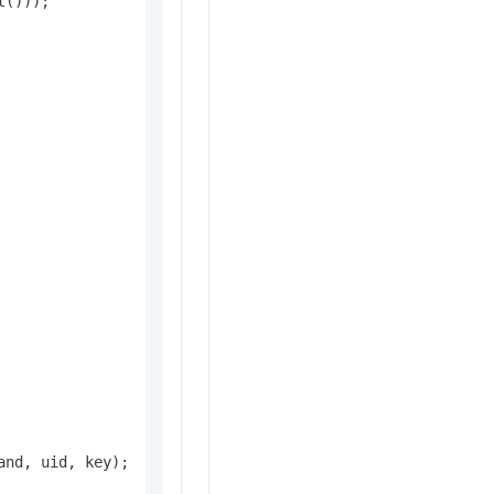
()));

and, uid, key);
