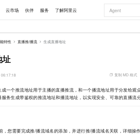
云市场
伙伴
服务
了解阿里云
AI 特惠
数据与 API
成为产品伙伴
企业增值服务
最佳实践
价格计算器
AI 场景体
基础软件
产品伙伴合
阿里云认证
市场活动
配置报价
大模型
能特性
直播推/播流
生成直播地址
自助选配和估算价格
新方式
域名与网站
睿译宝，AI翻译排版一步到位
智启 AI 普惠权益
产品生态集成认证中心
企业支持计划
云上春晚
千问官方 MaaS 平台，为开发者和 Agent 而生，新用户赠送 1 亿 + tokens 额度
云服务器 EC
Qwen Aud
AI Coding
阿里云Maa
2026 阿里云
为企业打
数据集
Windows
大模型认证
模型
NEW
NEW
交付可用成果
值低价云产品抢先购
提供智能易用的域名与建站服务
上传文档即自动完成翻译和格式还原
至高享 1亿+免费 tokens，加速 Al 应用落地
安全可靠、弹
智能编程，一键
地址
产品生态伙伴
专家技术服务
云上奥运之旅
弹性计算合作
阿里云中企出
手机三要素
宝塔 Linux
全部认证
价格优势
有专属领域专家
对象存储 OSS
GLM-5.2：长任务时代开源旗舰模型
阿里云 OPC 创新助力计划
云数据库 RD
即刻拥有 DeepS
AI 电商营销
产品生态伙伴工作台
企业增值服务台
云栖战略参考
云存储合作计
云栖大会
身份实名认证
CentOS
训练营
推动算力普惠，释放技术红利
的大模型服务
最高返9万
多领域专家智能体,一键组建 AI 虚拟交付团队
至高百万元 Token 补贴，加速一人公司成长
稳定、安全、高性价比、高性能的云存储服务
真正可用的 1M 上下文,一次完成代码全链路开发
轻松解锁专属 Dee
从图文生成到
复制 MD 格式
 06:17:18
云上的中国
数据库合作计
活动全景
短信
Docker
图片和
站式影视创作平台
人工智能平台 PAI
Hermes Agent，打造自进化智能体
Token Plan 模型订阅计划
Qoder
5 分钟轻松部署
AI 广告创作
企业成长
大模型
NEW
信息公告
生成一个推流地址用于主播的直播推流，和一个播流地址用于分发给观
看见新力量
云网络合作计
OCR 文字识别
JAVA
级电脑
证享300元代金券
可视化编排打通从文字构思到成片全链路闭环
一站式AI开发、训练和推理服务
自主进化，持久记忆，越用越聪明
Qwen3.8-Max 首发尝鲜，限时加量 10 倍，夜间低至2折
面向真实软件
图文、视频一
Kimi-K3
HappyHors
播服务生成带鉴权的推流地址和播流地址，以实现安全、可靠的直播流
NEW
魔搭 Mode
loud
服务实践
官网公告
Kimi 最新旗舰模型，长程编程与推理利器
让文字生成流
金融模力时刻
Salesforce O
版
发票查验
全能环境
Qoder CN
Claude Code + GStack 打造工程团队
千问办公，限时限量积分加倍
云原生数据库 P
低代码高效构
AI 建站
NEW
作计划
计划
创新中心
魔搭 ModelSc
健康状态
让AI从“聊天伙伴”进化为能干活的“数字员工”
覆盖公网/内网、递归/权威、移动APP等全场景解析服务
安装技能 GStack，拥有专属 AI 工程团队
你的AI工作搭子，覆盖日常办公高频场景
基于千问大模型等，支持代码智能生成、研发智能问答
0 代码专业建
客户案例
天气预报查询
操作系统
Deepseek-v4-pro
HappyHors
态合作计划
态智能体模型
旗舰 MoE 大模型，百万上下文与顶尖推理能力
图生视频，流
Compute
同享
容器服务 Kubernetes 版 ACK
万小智 AI 建站低至 15元/月
云防火墙
AI 短剧/漫剧
快递物流查询
WordPress
成为服务伙
高校合作
前，您需要完成推/播流域名的添加，并进行推/播流域名关联，详细操
式云数据仓库
点，立即开启云上创新
提供一站式管理容器应用的 K8s 服务
送.CN域名，送备案服务码
云原生的云上
AI助力短剧
GLM-5.2
Wan2.7-T
Ubuntu