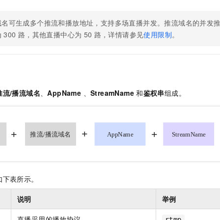
服务生态伙伴
视觉 Coding、空间感知、多模态思考等全面升级
1M上下文，专为长程任务能力而生
云工开物
企业应用
Night Plan 支持 Qwen 3.8-Max
AI 办公
NEW
Red Hat
30+ 款产品免费体验
夜间 5 折，Qwen/Meoo/TokenPlan 客户专享
AI智能应用
科研合作
域名可生成多个推流和播放地址，支持多场直播并发。推流域名的并发
ERP
堂（旗舰版）
SUSE
为
300
路，其他直播中心为
50
路，详情请参见
使用限制
。
智能客服
AI 应用构建
大模型原生
CRM
2个月
自动承接线索
建站小程序
Qoder
大模型服务平台百炼-应用模版
OA 办公系统
HOT
NEW
面向真实软件
个人版上线、团队版降价；千问3.8-Max首发发尝鲜
丰富多元化的应用模版和解决方案
力提升
财税管理
模板建站
推流/播流域名
、
AppName
、
StreamName
和
鉴权串
组成。
万有无界
大模型服务平台百炼-智能体
400电话
定制建站
的模型效果
灵活可视化地构建企业级 Agent
方案
广告营销
模板小程序
秒悟
人工智能平台 PAI
定制小程序
云端极速 AI 
新一代 AI 视频生成模型，深度适配广告营销等场景
AI Native 的算法工程平台，一站式完成建模、训练、推理服务部署
APP 开发
建站系统
如下表所示。
AI 应用
10分钟微调：让0.6B模型媲美235B模型
多模态数据信
说明
举例
依托云原生高可用架构,实现Dify私有化部署
用1%尺寸在特定领域达到大模型90%以上效果
直播采用的播放协议
rtmp