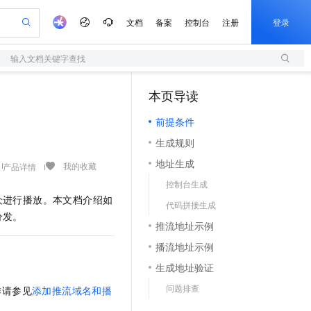
文档
备案
控制台
注册
登录
输入文档关键字查找
验
作计划
器
AI 活动
专业服务
服务伙伴合作计划
开发者社区
加入我们
服务平台百炼
阿里云 OPC 创新助力计划
本页导读
（1）
一站式生成采购清单，支持单品或批量购买
S
io：打造专属 AI 语音助手
S产品伙伴计划（繁花）
峰会
造的大模型服务与应用开发平台
轻量应用服务器
一句话生成原生可编辑精美 PPT 文稿
AI 生产力先锋
Al MaaS 服务伙伴赋能合作
域名
博文
Careers
至高可申请百万元
前提条件
性可伸缩的云计算服务
开启高性价比 AI 编程新体验
Qwen-Audio-3.0-Realtime 端到端实时语音角色扮演
输入一句话想法, 轻松生成专业的 PPT
先锋实践拓展 AI 生产力的边界
快速构建应用程序和网站，即刻迈出上云第一步
Token 补贴，五大权
计划
海大会
伙伴信用分合作计划
商标
问答
社会招聘
生成规则
益加速 OPC 成功
S
eek-V4-Pro
数字证书管理服务（原SSL证书）
一键部署幻兽帕鲁游戏服务器
飞天发布时刻
HOT
划
备案
电子书
校园招聘
地址生成
pSeek-V4-Pro
视频创作，一键激活电商全链路生产力
全托管，含MySQL、PostgreSQL、SQL Server、MariaDB多引擎
实现全站HTTPS，呈现可信的WEB访问
一键购买专属联机服务器，轻松开启游戏
所见，即是所愿
我的收藏
产品详情
更多支持
划
公司注册
镜像站
控制台生成
视频生成
语音识别与合成
专属 QwenPaw
短信服务
漫剧工坊：一站式动画创作平台
AI 实训营
HOT
众进行播放。本文档介绍如
合作伙伴培训与认证
代码拼接生成
划
上云迁移
的智能体编程平台
站生成，高效打造优质广告素材
从聊天伙伴进化为能主动干活的本地数字员工
快速生产连贯的高质量长漫剧
从基础到进阶，Agent 创客手把手教你
国内短信简单易用，安全可靠，秒级触达，全球覆盖200+国家和地区。
e-1.1-T2V
Qwen3-TTS-Flash
分发。
lScope
我要反馈
查询合作伙伴
推流地址示例
畅细腻的高质量视频
离线语音合成大模型，多语言方言自适应，低延迟高稳定
n Alibaba Cloud ISV 合作
代维服务
olarDB
建企业门户网站
大数据开发治理平台 DataWorks
10 分钟搭建微信、支付宝小程序
播流地址示例
创新加速
ope
登录合作伙伴管理后台
我要建议
站，无忧落地极速上线
以可视化方式快速构建移动和 PC 门户网站
100%兼容MySQL、PostgreSQL，兼容Oracle，支持集中和分布式
高效部署网站，快速应用到小程序
Data Agent 驱动的一站式 Data+AI 开发治理平台
e-1.1-I2V
Cosyvoice-V3-Flash
生成地址验证
安全
畅自然，细节丰富
高表现力语音合成大模型，语音克隆听感自然
我要投诉
上云场景组合购
伴
问题排查
作请参见
添加推流域名和播
边界网络安全防护产品
漫剧创作，剧本、分镜、视频高效生成
覆盖90%+业务场景，专享组合折扣价
2V
VPN
Fun-ASR