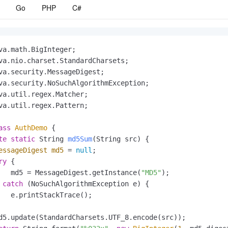
Go
PHP
C#
va.util.regex.Pattern;

ass
AuthDemo
 {

te
static
 String 
md5Sum
(String src)
 {

essageDigest
md5
=
null
;

ry
 {

   md5 = MessageDigest.getInstance(
"MD5"
);

 
catch
 (NoSuchAlgorithmException e) {

   e.printStackTrace();

d5.update(StandardCharsets.UTF_8.encode(src));
