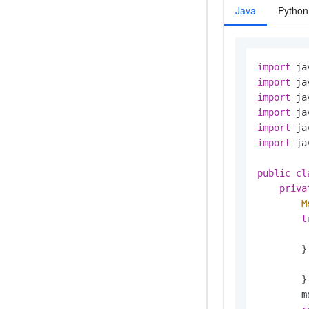
Java
Python
import
import
import
import
import
import
 ja
public
cl
priva
M
t
         
        }
         
        }

        m