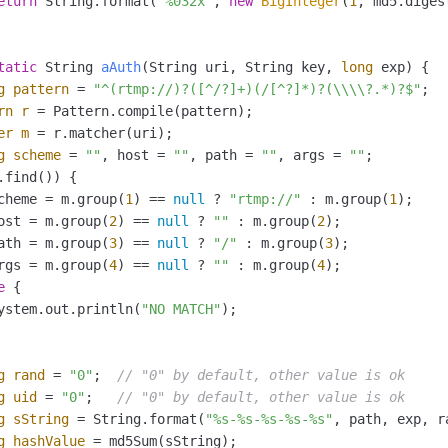
eturn
 String.format(
"%032x"
, 
new
BigInteger
(
1
, md5.digest
tatic
 String 
aAuth
(String uri, String key, 
long
 exp)
 {

g
pattern
=
"^(rtmp://)?([^/?]+)(/[^?]*)?(\\\\?.*)?$"
;

rn
r
=
 Pattern.compile(pattern);

er
m
=
 r.matcher(uri);

g
scheme
=
""
, host = 
""
, path = 
""
, args = 
""
;

.find()) {

cheme = m.group(
1
) == 
null
 ? 
"rtmp://"
 : m.group(
1
);

ost = m.group(
2
) == 
null
 ? 
""
 : m.group(
2
);

ath = m.group(
3
) == 
null
 ? 
"/"
 : m.group(
3
);

rgs = m.group(
4
) == 
null
 ? 
""
 : m.group(
4
);

e
 {

ystem.out.println(
"NO MATCH"
);

g
rand
=
"0"
;  
// "0" by default, other value is ok
g
uid
=
"0"
;   
// "0" by default, other value is ok
g
sString
=
 String.format(
"%s-%s-%s-%s-%s"
, path, exp, r
g
hashValue
=
 md5Sum(sString);
