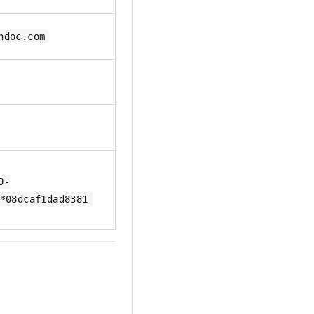
t.diy 一步搞定创意建站
构建大模型应用的安全防护体系
通过自然语言交互简化开发流程,全栈开发支持
通过阿里云安全产品对 AI 应用进行安全防护
ndoc.com
0-
*08dcaf1dad8381