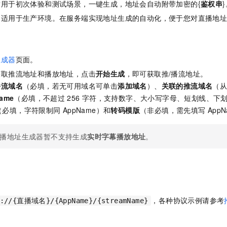
适用于初次体验和测试场景，一键生成，地址会自动附带加密的
{
鉴权串
}
：适用于生产环境。在服务端实现地址生成的自动化，便于您对直播地
生成器
页面。
获取推流地址和播放地址，点击
开始生成
，即可获取推/播流地址。
播流域名
（必填，若无可用域名可单击
添加域名
）、
关联的推流域名
（
ame
（必填，不超过
256
字符，支持数字、大小写字母、短划线、下
（必填，字符限制同
AppName）和
转码模版
（非必填，需先填写
AppN
播地址生成器暂不支持生成
实时字幕播放地址
。
，各种协议示例请参考
://{直播域名}/{AppName}/{streamName}