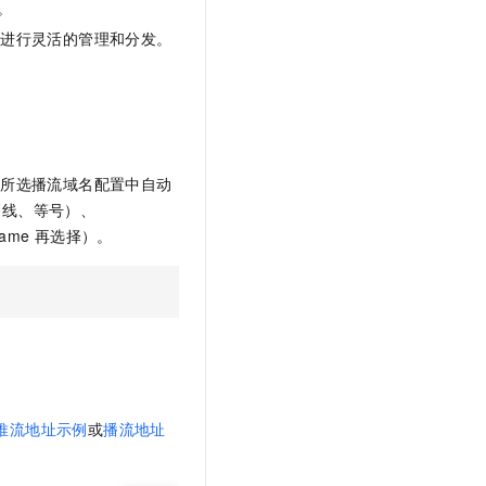
。
址进行灵活的管理和分发。
从所选播流域名配置中自动
划线、等号）、
ame
再选择）。
推流地址示例
或
播流地址