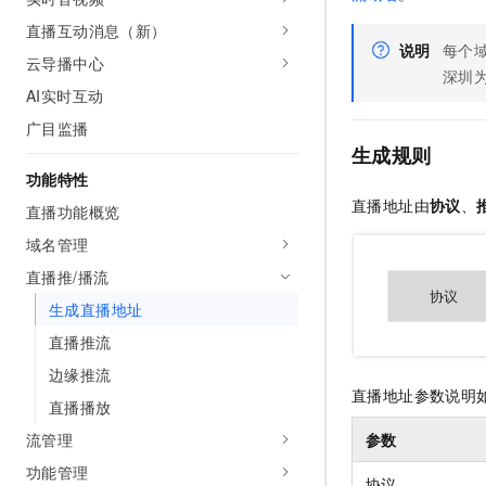
AI 产品 免费试用
网络
安全
云开发大赛
直播互动消息（新）
Tableau 订阅
1亿+ 大模型 tokens 和 
说明
每个
云导播中心
可观测
入门学习赛
中间件
AI空中课堂在线直播课
深圳
140+云产品 免费试用
大模型服务
AI实时互动
上云与迁云
产品新客免费试用，最长1
数据库
广目监播
生态解决方案
千问AI平台-Token Plan
企业出海
大模型ACA认证体验
生成规则
大数据计算
助力企业全员 AI 认知与能
功能特性
行业生态解决方案
政企业务
媒体服务
直播地址由
协议
、
千问AI平台-模型体验
直播功能概览
开发者生态解决方案
在线体验全尺寸、多种模态
域名管理
企业服务与云通信
AI 开发和 AI 应用解决
Happy 系列大模型
直播推/播流
域名与网站
生成直播地址
终端用户计算
直播推流
边缘推流
Serverless
大模型解决方案
直播地址参数说明
直播播放
开发工具
快速部署 Dify，高效搭建 
流管理
参数
迁移与运维管理
功能管理
协议