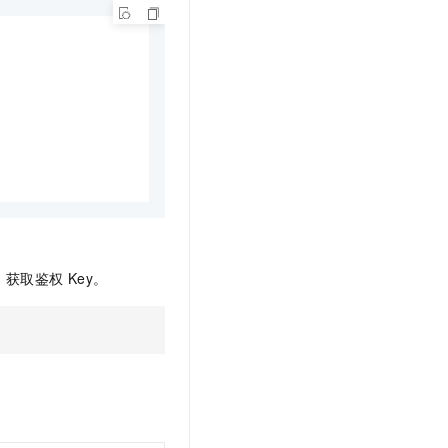
I
获取鉴权
Key。