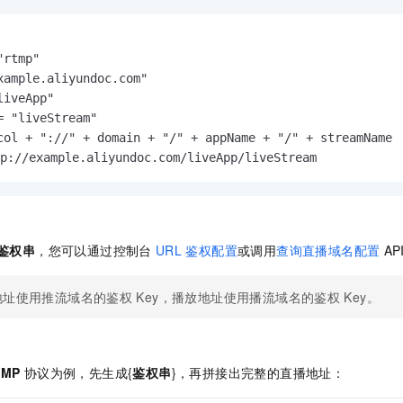
rtmp"

xample.aliyundoc.com"

iveApp"

= "liveStream"

col + "://" + domain + "/" + appName + "/" + streamName

://example.aliyundoc.com/liveApp/liveStream
鉴权串
，您可以通过控制台
URL
鉴权配置
或调用
查询直播域名配置
AP
地址使用推流域名的鉴权
Key，播放地址使用播流域名的鉴权
Key。
TMP
协议为例，先生成
{
鉴权串
}
，再拼接出完整的直播地址：