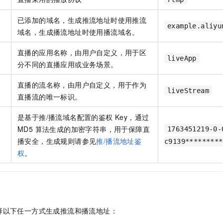
一个 AI 助手
即刻拥有 DeepSeek-R1 满血版
超强辅助，Bol
在企业官网、通讯软件中为客户提供 AI 客服
多种方案随心选，轻松解锁专属 DeepSeek
已添加的域名，生成推流地址时使用推流
example.aliyu
域名，生成播流地址时使用播流域名。
直播的应用名称，由用户自定义，用于区
liveApp
分不同的直播应用或业务场景。
直播的流名称，由用户自定义，用于作为
liveStream
直播流的唯一标识。
是基于推/播流域名配置的鉴权 Key，通过
MD5 算法生成的加密字符串，用于保障直
1763451219-0-
播安全，生成规则请参见
推/播流地址鉴
c9139*********
权
。
择以下任一方式生成推流和播流地址：