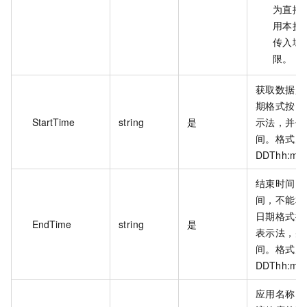
为直播
用本接
传入域
限。
获取数据起
期格式按照 I
StartTime
string
是
示法，并使用
间。格式为：
DDThh:mm
结束时间需
间，不能相差
日期格式按照 
EndTime
string
是
表示法，并使
间。格式为：
DDThh:mm
应用名称，