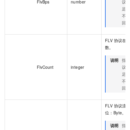
FlvBps
number
议
足
不
回
FLV 协议在
数。
说明
指
FlvCount
integer
议
足
不
回
FLV 协议流
位：Byte。
说明
指