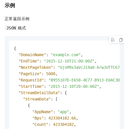
示例
正常返回示例
格式
JSON
{
"DomainName"
:
"example.com"
,
"EndTime"
:
"2015-12-10T21:00:00Z"
,
"NextPageToken"
:
"UjsM9x3aVcJi9a0-ArwJUTTC67C***
"PageSize"
:
5000
,
"RequestId"
:
"B955107D-E658-4E77-B913-E0AC3D3169
"StartTime"
:
"2015-12-10T20:00:00Z"
,
"StreamDetailData"
:
{
"StreamData"
:
[
{
"AppName"
:
"app"
,
"Bps"
:
423304182.66
,
"Count"
:
423304182
,