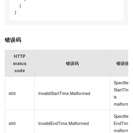
}
}
错误码
HTTP
status
错误码
错误信
code
Specified
StartTime
400
InvalidStartTime.Malformed
is
malformed
Specified
400
InvalidEndTime.Malformed
EndTime i
malformed