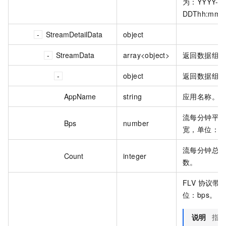
为：YYYY-M
DDThh:mm:
StreamDetailData
object
StreamData
array<object>
返回数据组
object
返回数据组
AppName
string
应用名称。
流每分钟平
Bps
number
宽，单位：b
流每分钟总
Count
integer
数。
FLV 协议带
位：bps。
说明
指