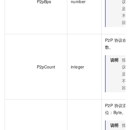
P2pBps
number
议
足
不
回.
P2P 协议在
数。
说明
指
P2pCount
integer
议
足
不
回
P2P 协议流
位：Byte。
说明
指