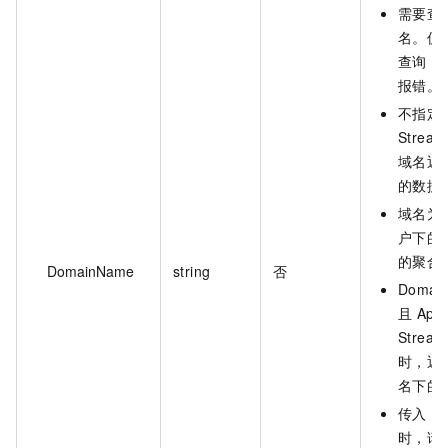
需要查
名。仅
查询，
报错。
不指定 
Strea
域名返
的数据
域名为
户下的
的聚合
DomainName
string
否
Domai
且 App
Stream
时，返
名下的
传入 Do
时，请