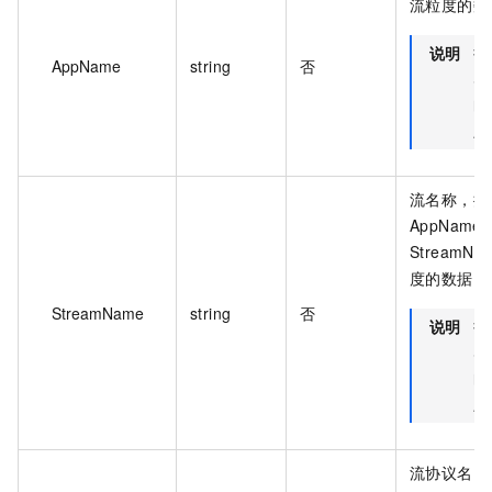
流粒度的数
说明
指
AppName
string
否
S
时
A
流名称，按
AppName
StreamN
度的数据。
StreamName
string
否
说明
指
S
时
A
流协议名，