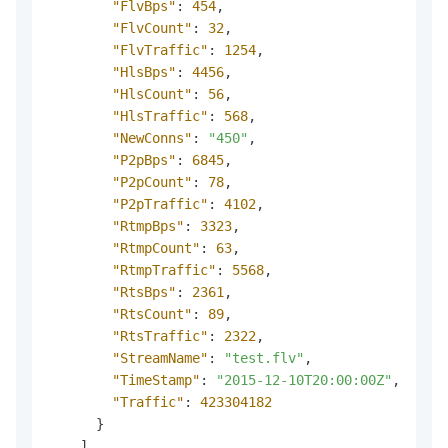
"FlvBps"
:
454
,
"FlvCount"
:
32
,
"FlvTraffic"
:
1254
,
"HlsBps"
:
4456
,
"HlsCount"
:
56
,
"HlsTraffic"
:
568
,
"NewConns"
:
"450"
,
"P2pBps"
:
6845
,
"P2pCount"
:
78
,
"P2pTraffic"
:
4102
,
"RtmpBps"
:
3323
,
"RtmpCount"
:
63
,
"RtmpTraffic"
:
5568
,
"RtsBps"
:
2361
,
"RtsCount"
:
89
,
"RtsTraffic"
:
2322
,
"StreamName"
:
"test.flv"
,
"TimeStamp"
:
"2015-12-10T20:00:00Z"
,
"Traffic"
:
423304182
}
]