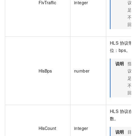
FlvTraffic
integer
议
足
不
回
HLS 协议带
位：bps。
说明
指
HlsBps
number
议
足
不
回
HLS 协议在
数。
HlsCount
integer
说明
目