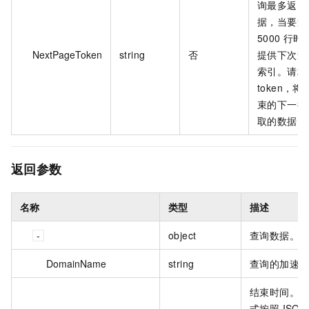
询最多返回 
据，当要查
5000 行
NextPageToken
string
否
提供下次查
索引。请求
token，
束的下一行
取的数据。
返回参数
名称
类型
描述
object
查询数据。
DomainName
string
查询的加速
结束时间。
式按照 ISO8