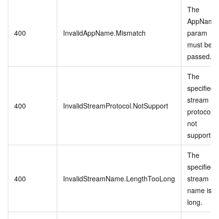
The
AppName
400
InvalidAppName.Mismatch
param
must be
passed.
The
specified
stream
400
InvalidStreamProtocol.NotSupport
protocol is
not
support.
The
specified
400
InvalidStreamName.LengthTooLong
stream
name is t
long.