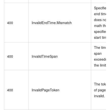
Specified
end time
does not
400
InvalidEndTime.Mismatch
math the
specified
start time.
The time
span
400
InvalidTimeSpan
exceeds
the limit.
The token
400
InvalidPageToken
of page is
invalid.