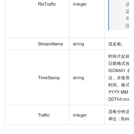
RtsTraffic
integer
议
足
不
回
StreamName
string
流名称。
时间片起始
日期格式按
ISO8601 表
TimeStamp
string
法，并使用 U
时间。格式
YYYY-MM-
DDThh:mm:
流每分钟总
Traffic
integer
单位：Byte