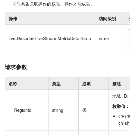
同时具备关联操作的权限，操作才能成功。
操作
访问级别
资
*
D
live:DescribeLiveStreamMetricDetailData
none
a
{#
请求参数
名称
类型
必填
描述
地域 ID。
枚举值：
RegionId
string
否
cn-shen
cn-shen