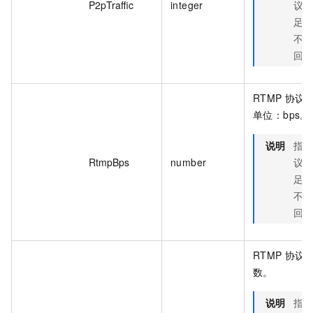
P2pTraffic
integer
议
足
不
回
RTMP 协议
单位：bps。
说明
指
RtmpBps
number
议
足
不
回
RTMP 协议
数。
说明
指