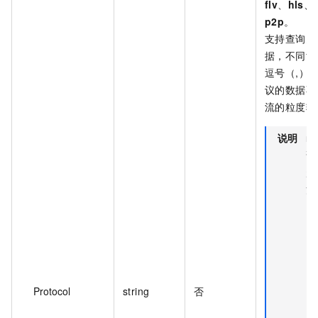
flv
、
hls
、
p2p
。
支持查询多
据，不同协
逗号（,）
议的数据不
流的粒度输
说明
rt
询
超
流
Protocol
string
否