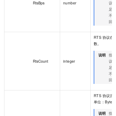
RtsBps
number
议
足
不
回
RTS 协议在
数。
说明
指
RtsCount
integer
议
足
不
回
RTS 协议流
单位：Byte
说明
指