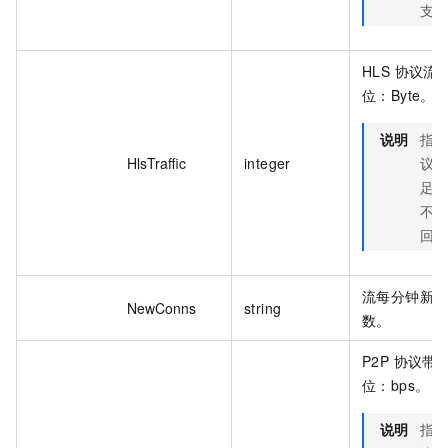
支
HLS 协议流
位：Byte。
说明
指
HlsTraffic
integer
议
足
不
回
流每分钟新
NewConns
string
数。
P2P 协议带
位：bps。
说明
指