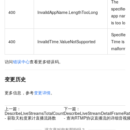
The
specified
400
InvalidAppName.LengthTooLong
app name
is too long
Specified
400
InvalidTime.ValueNotSupported
Time is
malformed
访问
错误中心
查看更多错误码。
变更历史
更多信息，参考
变更详情
。
上一篇：
下一篇：
DescribeLiveStreamsTotalCount
DescribeLiveStreamDetailFrameRa
- 获取天粒度累计直播流路数
- 查询RTMP协议直播流的详细音视
该文章对您有帮助吗？