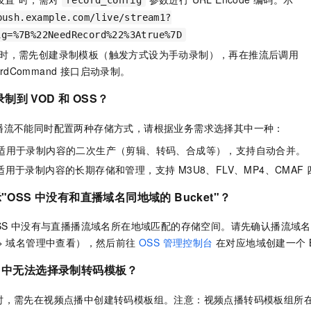
一个 AI 助手
即刻拥有 DeepSeek-R1 满血版
超强辅助，Bol
push.example.com/live/stream1?
在企业官网、通讯软件中为客户提供 AI 客服
多种方案随心选，轻松解锁专属 DeepSeek
ig=%7B%22NeedRecord%22%3Atrue%7D
"时，需先创建录制模板（触发方式设为手动录制），再在推流后调用
cordCommand 接口启动录制。
到 VOD 和 OSS？
播流不能同时配置两种存储方式，请根据业务需求选择其中一种：
适用于录制内容的二次生产（剪辑、转码、合成等），支持自动合并。
适用于录制内容的长期存储和管理，支持 M3U8、FLV、MP4、CMAF
示"OSS 中没有和直播域名同地域的 Bucket"？
SS 中没有与直播播流域名所在地域匹配的存储空间。请先确认播流域
> 域名管理中查看），然后前往
OSS 管理控制台
在对应地域创建一个 Bu
D 中无法选择录制转码模板？
时，需先在视频点播中创建转码模板组。注意：视频点播转码模板组所