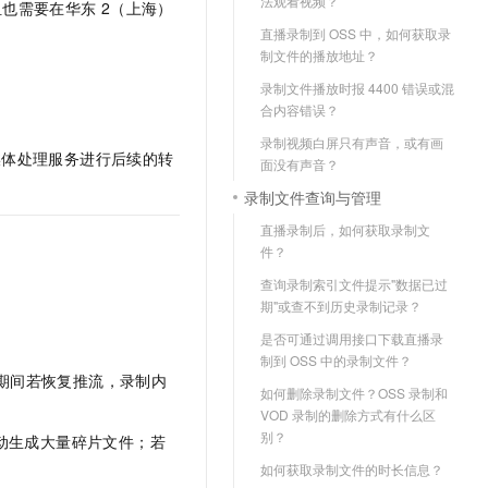
法观看视频？
组也需要在华东
2（上海）
直播录制到 OSS 中，如何获取录
制文件的播放地址？
录制文件播放时报 4400 错误或混
合内容错误？
录制视频白屏只有声音，或有画
媒体处理服务进行后续的转
面没有声音？
录制文件查询与管理
直播录制后，如何获取录制文
件？
查询录制索引文件提示"数据已过
期"或查不到历史录制记录？
是否可通过调用接口下载直播录
制到 OSS 中的录制文件？
此期间若恢复推流，录制内
如何删除录制文件？OSS 录制和
VOD 录制的删除方式有什么区
别？
抖动生成大量碎片文件；若
如何获取录制文件的时长信息？