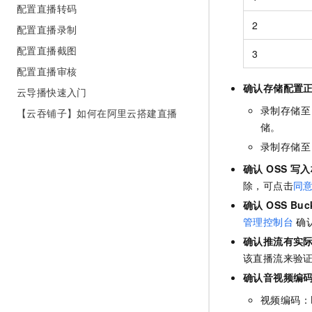
配置直播转码
2
配置直播录制
配置直播截图
3
配置直播审核
确认存储配置
云导播快速入门
录制存储至 
【云吞铺子】如何在阿里云搭建直播
储。
录制存储至 
确认 OSS 写
除，可点击
同
确认 OSS Bu
管理控制台
确认
确认推流有实
该直播流来验
确认音视频编
视频编码：H.