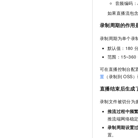
音频编码：A
如果直播流包
录制周期的作用
录制周期为单个录
默认值：180 
范围：15~360
可在直播控制台配置
置
（录制到 OSS
直播结束后生成
录制文件被切分为
推流过程中频
推流端网络稳
录制周期设置
置。