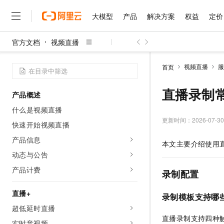
大模型
产品
解决方案
权益
定价
官方文档
视频直播
大模型
产品
解决方案
权益
定价
云市场
伙伴
服务
了解阿里云
精选产品
精选解决方案
普惠上云
产品定价
精选商城
成为销售伙伴
售前咨询
为什么选择阿里云
千问AI平台
视频直播
服
首页
了解云产品的定价详情
大模型服务平台百炼
千问办公，解锁你的工作
普惠上云 官方力荐
分销伙伴
在线服务
网站建设
什么是云计算
大
大模型服务与应用平台
企业级Agent产品，直接
云服务器38元/年起，超
直播录制
产品概述
咨询伙伴
多端小程序
技术领先
云上成本管理
售后服务
千问大模型
Agency Agents：拥
官方推荐返现计划
大模型
什么是视频直播
大模型
精选产品
精选解决方案
Salesforce 国际版订阅
稳定可靠
管理和优化成本
多元化、高性能、安全可靠
推荐新用户得奖励，单订单
更新时间：
2026-07-30
销售伙伴合作计划
快速开始视频直播
自助服务
友盟天域
安全合规
人工智能与机器学习
AI
文本生成
无影云电脑
HappyHorse 打造一
云工开物
产品信息
本文主要介绍使用
无影生态合作计划
在线服务
观测云
分析师报告
随时随地安全接入的云上超
高校专属算力普惠，学生认
计算
互联网应用开发
动态与公告
Qwen3.8-Max
HOT
Salesforce On Alibaba C
工单服务
智能体时代全能旗舰模型
Tuya 物联网平台阿里云
研究报告与白皮书
产品计费
云解析DNS
快速拥有专属 OpenClaw
Consulting Partner 合
录制配置
大数据
容器
免费试用
短信专区
蓝凌 OA
Qwen3.7-Plus
AI 大模型销售与服务生
直播+
现代化应用
存储
天池大赛
录制模板支持哪
能看、能想、能动手的多模
云原生大数据计算服务 Max
解决方案免费试用 新老
电子合同
超低延时直播
面向分析的企业级SaaS模
最高领取价值200元试用
安全
网络与CDN
AI 算法大赛
Qwen3-VL-Plus
直播录制支持四种
畅捷通
实时音视频