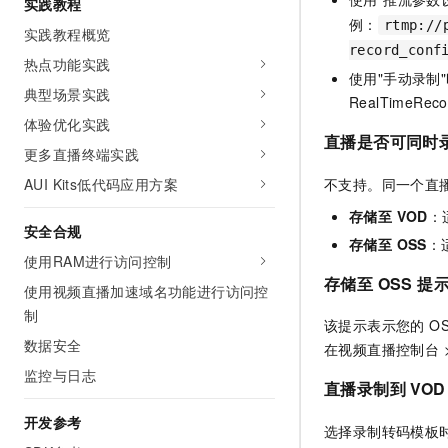
实践教程
10 分钟在聊天系统中增加
专有云
例：
rtmp://
实践教程概览
record_conf
热点功能实践
使用"手动录制
典型场景实践
RealTimeRe
体验优化实践
直播是否可同时录制
更多直播终端实践
不支持。同一个直
AUI Kits低代码应用方案
存储至 VOD
：
安全合规
存储至 OSS
：
使用RAM进行访问控制
存储至 OSS 提
使用视频直播加速域名功能进行访问控
制
该提示表示您的 O
数据安全
在视频直播控制台 
监控与日志
直播录制到 VO
开发参考
选择录制转码模板