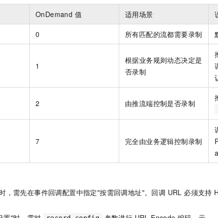
服务生态伙伴
视觉 Coding、空间感知、多模态思考等全面升级
1M上下文，专为长程任务能力而生
云工开物
企业应用
Night Plan 支持 Qwen 3.8-Max
AI 办公
NEW
OnDemand 值
适用场景
Red Hat
30+ 款产品免费体验
夜间 5 折，Qwen/Meoo/TokenPlan 客户专享
AI智能应用
科研合作
ERP
堂（旗舰版）
SUSE
0
所有匹配的流都需要录制
智能客服
AI 应用构建
大模型原生
CRM
2个月
自动承接线索
建站小程序
根据业务规则动态决定是
Qoder
大模型服务平台百炼-应用模版
OA 办公系统
HOT
NEW
1
否录制
面向真实软件
个人版上线、团队版降价；千问3.8-Max首发发尝鲜
丰富多元化的应用模版和解决方案
力提升
财税管理
模板建站
万有无界
大模型服务平台百炼-智能体
400电话
定制建站
2
由推流端控制是否录制
的模型效果
灵活可视化地构建企业级 Agent
方案
广告营销
模板小程序
秒悟
人工智能平台 PAI
定制小程序
云端极速 AI 
新一代 AI 视频生成模型，深度适配广告营销等场景
AI Native 的算法工程平台，一站式完成建模、训练、推理服务部署
7
完全由业务逻辑控制录制
APP 开发
建站系统
时，需先在事件回调配置中指定"按需回调地址"。回调 URL 必须支持 HTT
AI 应用
10分钟微调：让0.6B模型媲美235B模型
多模态数据信
。
依托云原生高可用架构,实现Dify私有化部署
用1%尺寸在特定领域达到大模型90%以上效果
设置"时，需对
参数进行 URL Encode 编码。示
record_config