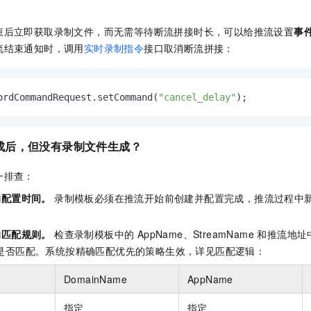
束后立即获取录制文件，而无需等待断流拼接时长，可以给推流设置
事
流结束通知时，调用
实时录制指令
接口取消断流拼接：
ordCommandRequest.setCommand(
"cancel_delay"
成后，但没有录制文件生成？
一排查：
的配置时间。
录制模板必须在推流开始前创建并配置完成，推流过程中
的匹配规则。
检查录制模板中的 AppName、StreamName 和推流地址中
ame 是否匹配。系统按精确匹配优先的策略生效，详见匹配逻辑：
DomainName
AppName
指定
指定