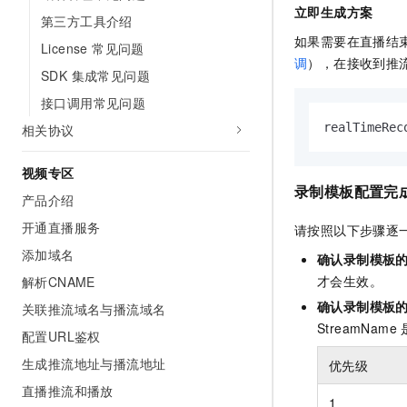
立即生成方案
第三方工具介绍
如果需要在直播结
License 常见问题
调
），在接收到推
SDK 集成常见问题
接口调用常见问题
realTimeRec
相关协议
视频专区
录制模板配置完
产品介绍
开通直播服务
请按照以下步骤逐
添加域名
确认录制模板
才会生效。
解析CNAME
确认录制模板
关联推流域名与播流域名
StreamN
配置URL鉴权
生成推流地址与播流地址
优先级
直播推流和播放
1