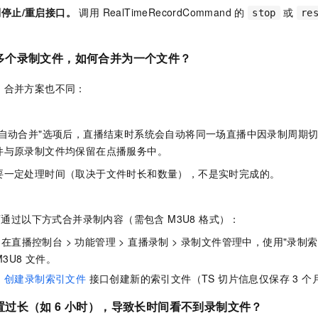
停止/重启接口。
调用 RealTimeRecordCommand 的
或
stop
re
多个录制文件，如何合并为一个文件？
，合并方案也不同：
"自动合并"选项后，直播结束时系统会自动将同一场直播中因录制周期
件与原录制文件均保留在点播服务中。
要一定处理时间（取决于文件时长和数量），不是实时完成的。
，可通过以下方式合并录制内容（需包含 M3U8 格式）：
在直播控制台 > 功能管理 > 直播录制 > 录制文件管理中，使用"录
3U8 文件。
用
创建录制索引文件
接口创建新的索引文件（TS 切片信息仅保存 3 个
过长（如 6 小时），导致长时间看不到录制文件？