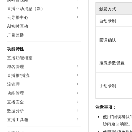
AI 产品 免费试用
网络
安全
云开发大赛
直播互动消息（新）
触发方式
Tableau 订阅
1亿+ 大模型 tokens 和 
云导播中心
可观测
入门学习赛
中间件
AI空中课堂在线直播课
自动录制
140+云产品 免费试用
大模型服务
AI实时互动
上云与迁云
产品新客免费试用，最长1
数据库
广目监播
生态解决方案
千问AI平台-Token Plan
回调确认
企业出海
大模型ACA认证体验
大数据计算
助力企业全员 AI 认知与能
功能特性
行业生态解决方案
政企业务
媒体服务
千问AI平台-模型体验
直播功能概览
开发者生态解决方案
推流参数设置
在线体验全尺寸、多种模态
域名管理
企业服务与云通信
AI 开发和 AI 应用解决
Happy 系列大模型
直播推/播流
域名与网站
流管理
手动录制
终端用户计算
功能管理
直播安全
Serverless
大模型解决方案
注意事项：
数据分析
开发工具
使用"回调确认"
快速部署 Dify，高效搭建 
直播工具箱
秒内返回响应
迁移与运维管理
使用"推流参数