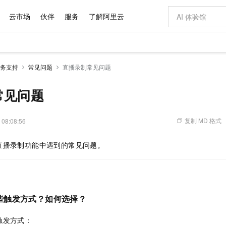
云市场
伙伴
服务
了解阿里云
AI 特惠
数据与 API
成为产品伙伴
企业增值服务
最佳实践
价格计算器
AI 场景体
基础软件
产品伙伴合
阿里云认证
市场活动
配置报价
大模型
务支持
常见问题
直播录制常见问题
自助选配和估算价格
新方式
域名与网站
睿译宝，AI翻译排版一步到位
智启 AI 普惠权益
产品生态集成认证中心
企业支持计划
云上春晚
千问官方 MaaS 平台，为开发者和 Agent 而生，新用户赠送 1 亿 + tokens 额度
云服务器 EC
Qwen Aud
AI Coding
阿里云Maa
2026 阿里云
为企业打
数据集
Windows
大模型认证
模型
NEW
NEW
交付可用成果
值低价云产品抢先购
提供智能易用的域名与建站服务
上传文档即自动完成翻译和格式还原
至高享 1亿+免费 tokens，加速 Al 应用落地
安全可靠、弹
智能编程，一键
常见问题
产品生态伙伴
专家技术服务
云上奥运之旅
弹性计算合作
阿里云中企出
手机三要素
宝塔 Linux
全部认证
价格优势
有专属领域专家
对象存储 OSS
GLM-5.2：长任务时代开源旗舰模型
阿里云 OPC 创新助力计划
云数据库 RD
即刻拥有 DeepS
AI 电商营销
产品生态伙伴工作台
企业增值服务台
云栖战略参考
云存储合作计
云栖大会
身份实名认证
CentOS
训练营
推动算力普惠，释放技术红利
的大模型服务
最高返9万
多领域专家智能体,一键组建 AI 虚拟交付团队
至高百万元 Token 补贴，加速一人公司成长
稳定、安全、高性价比、高性能的云存储服务
真正可用的 1M 上下文,一次完成代码全链路开发
轻松解锁专属 Dee
从图文生成到
复制 MD 格式
 08:08:56
云上的中国
数据库合作计
活动全景
短信
Docker
图片和
站式影视创作平台
人工智能平台 PAI
Hermes Agent，打造自进化智能体
Token Plan 模型订阅计划
Qoder
5 分钟轻松部署
AI 广告创作
企业成长
大模型
NEW
信息公告
直播录制功能中遇到的常见问题。
看见新力量
云网络合作计
OCR 文字识别
JAVA
级电脑
证享300元代金券
可视化编排打通从文字构思到成片全链路闭环
一站式AI开发、训练和推理服务
自主进化，持久记忆，越用越聪明
Qwen3.8-Max 首发尝鲜，限时加量 10 倍，夜间低至2折
面向真实软件
图文、视频一
Kimi-K3
HappyHors
NEW
魔搭 Mode
loud
服务实践
官网公告
Kimi 最新旗舰模型，长程编程与推理利器
让文字生成流
金融模力时刻
Salesforce O
版
发票查验
全能环境
Qoder CN
Claude Code + GStack 打造工程团队
千问办公，限时限量积分加倍
云原生数据库 P
低代码高效构
AI 建站
NEW
作计划
计划
创新中心
魔搭 ModelSc
健康状态
让AI从“聊天伙伴”进化为能干活的“数字员工”
覆盖公网/内网、递归/权威、移动APP等全场景解析服务
安装技能 GStack，拥有专属 AI 工程团队
你的AI工作搭子，覆盖日常办公高频场景
基于千问大模型等，支持代码智能生成、研发智能问答
0 代码专业建
客户案例
天气预报查询
操作系统
Deepseek-v4-pro
HappyHors
态合作计划
些触发方式？如何选择？
态智能体模型
旗舰 MoE 大模型，百万上下文与顶尖推理能力
图生视频，流
Compute
同享
容器服务 Kubernetes 版 ACK
万小智 AI 建站低至 15元/月
云防火墙
AI 短剧/漫剧
快递物流查询
WordPress
成为服务伙
高校合作
式云数据仓库
点，立即开启云上创新
提供一站式管理容器应用的 K8s 服务
送.CN域名，送备案服务码
云原生的云上
AI助力短剧
GLM-5.2
Wan2.7-T
触发方式：
Ubuntu