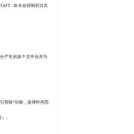
命令会强制切分文
start
切分产生的多个文件合并为
制索引剪辑"功能，选择时间范
月）。