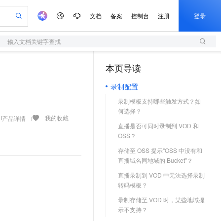
文档
备案
控制台
注册
登录
输入文档关键字查找
验
作计划
器
AI 活动
专业服务
服务伙伴合作计划
开发者社区
加入我们
服务平台百炼
阿里云 OPC 创新助力计划
本页导读
（1）
一站式生成采购清单，支持单品或批量购买
S
io：打造专属 AI 语音助手
S产品伙伴计划（繁花）
峰会
造的大模型服务与应用开发平台
轻量应用服务器
一句话生成原生可编辑精美 PPT 文稿
AI 生产力先锋
Al MaaS 服务伙伴赋能合作
域名
博文
Careers
至高可申请百万元
录制配置
性可伸缩的云计算服务
开启高性价比 AI 编程新体验
Qwen-Audio-3.0-Realtime 端到端实时语音角色扮演
输入一句话想法, 轻松生成专业的 PPT
先锋实践拓展 AI 生产力的边界
快速构建应用程序和网站，即刻迈出上云第一步
Token 补贴，五大权
计划
海大会
伙伴信用分合作计划
商标
问答
社会招聘
录制模板支持哪些触发方式？如
益加速 OPC 成功
S
eek-V4-Pro
数字证书管理服务（原SSL证书）
一键部署幻兽帕鲁游戏服务器
飞天发布时刻
HOT
划
何选择？
备案
电子书
校园招聘
pSeek-V4-Pro
视频创作，一键激活电商全链路生产力
全托管，含MySQL、PostgreSQL、SQL Server、MariaDB多引擎
实现全站HTTPS，呈现可信的WEB访问
一键购买专属联机服务器，轻松开启游戏
所见，即是所愿
我的收藏
产品详情
更多支持
直播是否可同时录制到 VOD 和
划
公司注册
镜像站
视频生成
语音识别与合成
OSS？
专属 QwenPaw
短信服务
漫剧工坊：一站式动画创作平台
AI 实训营
HOT
合作伙伴培训与认证
划
上云迁移
的智能体编程平台
站生成，高效打造优质广告素材
从聊天伙伴进化为能主动干活的本地数字员工
快速生产连贯的高质量长漫剧
从基础到进阶，Agent 创客手把手教你
国内短信简单易用，安全可靠，秒级触达，全球覆盖200+国家和地区。
存储至 OSS 提示"OSS 中没有和
e-1.1-T2V
Qwen3-TTS-Flash
lScope
我要反馈
查询合作伙伴
直播域名同地域的 Bucket"？
畅细腻的高质量视频
离线语音合成大模型，多语言方言自适应，低延迟高稳定
n Alibaba Cloud ISV 合作
代维服务
olarDB
建企业门户网站
大数据开发治理平台 DataWorks
10 分钟搭建微信、支付宝小程序
直播录制到 VOD 中无法选择录制
创新加速
ope
登录合作伙伴管理后台
我要建议
站，无忧落地极速上线
以可视化方式快速构建移动和 PC 门户网站
100%兼容MySQL、PostgreSQL，兼容Oracle，支持集中和分布式
高效部署网站，快速应用到小程序
Data Agent 驱动的一站式 Data+AI 开发治理平台
e-1.1-I2V
Cosyvoice-V3-Flash
转码模板？
安全
畅自然，细节丰富
高表现力语音合成大模型，语音克隆听感自然
我要投诉
上云场景组合购
录制存储至 VOD 时，某些地域提
伴
边界网络安全防护产品
漫剧创作，剧本、分镜、视频高效生成
覆盖90%+业务场景，专享组合折扣价
示不支持？
2V
VPN
Fun-ASR