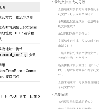
录制文件生成与分段
文戏情感细腻自然，动作戏激烈拳拳到肉，实现更强表演能力
支持中英文自由切换，具备更强的噪声鲁棒性
云聚AI 严选权益
SSL 证书
说明
直播结束后多长时间可以看到录
，一键激活高效办公新体验
精选AI产品，从模型到应用全链提效
堡垒机
制文件？可以立即生成吗？
默认方式，推流即录制
AI 用量加速计划
应用
录制模板配置完成后，但没有录
防火墙
、识别商机，让客服更高效、服务更出色。
新老同享，达量后返
制文件生成？
推流时向您预设的按需回
千问办公
主机安全
NEW
调地址发 HTTP 请求确
录制周期的作用是什么？
的智能体编程平台
一站式AI生产力平台
认
直播结束后生成了很多短时长的
AI 应用及服务市场
录制文件？
伶鹊
推流地址中携带
企业级人与Agent协作平台，接入和调度多个数字员工
智能客服平台，对话机器人、对话分析、智能外呼
一场直播被分成多个录制文件，
参数
record_config
AI 应用
如何合并为一个文件？
大模型服务平台百炼 - 全妙
大模型
调用
断流拼接时长设置过长（如 6 小
应用创作平台
多模态内容创作工具，已接入 DeepSeek
时），导致长时间看不到录制文
RealTimeRecordComm
自然语言处理
件？
and 接口启停
数据标注
直播未结束时，可以查看当前的
录制文件吗？
机器学习
录制回调
P POST 请求，且在 5
息提取
与 AI 智能体进行实时音视频通话
如何获取录制完成的通知？
从文本、图片、视频中提取结构化的属性信息
构建支持视频理解的 AI 音视频实时通话应用
为什么录制回调收不到通知？