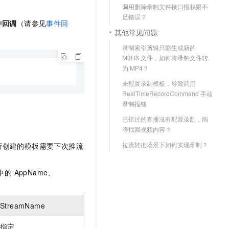
调用删除录制文件接口报权限不
足错误？
件回调
（请参见
事件回
其他常见问题
录制索引剪辑只能生成新的
M3U8 文件，如何将录制文件转
为 MP4？
未配置录制模板，导致调用
RealTimeRecordCommand 手动
录制报错
已错过的直播没有配置录制，能
否找回视频内容？
拉流转推场景下如何实现录制？
新创建的模板需要下次推流
的 AppName、
StreamName
指定