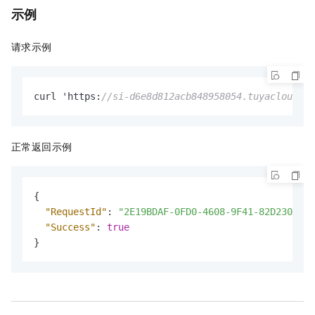
示例
请求示例
curl 'https
:
//si-d6e8d812acb848958054.tuyacloud.co
正常返回示例
{
"RequestId"
:
"2E19BDAF-0FD0-4608-9F41-82D230CFEE
"Success"
:
true
}