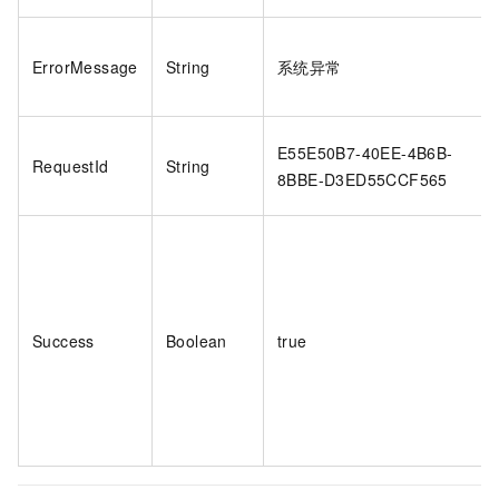
ErrorMessage
String
系统异常
E55E50B7-40EE-4B6B-
RequestId
String
8BBE-D3ED55CCF565
Success
Boolean
true