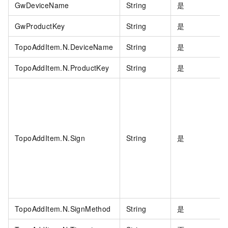
GwDeviceName
String
是
GwProductKey
String
是
TopoAddItem.N.DeviceName
String
是
TopoAddItem.N.ProductKey
String
是
TopoAddItem.N.Sign
String
是
TopoAddItem.N.SignMethod
String
是