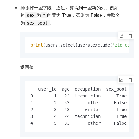
排除掉一些字段，通过计算得到一些新的列。例如
将
为
的置为
True，否则为
False，并取名
sex
M
为
。
sex_bool
print
(users.select(users.exclude(
'zip_code'
返回值
   user_id  age  occupation  sex_bool

0        1   24  technician      True

1        2   53       other     False

2        3   23      writer      True

3        4   24  technician      True

4        5   33       other     False