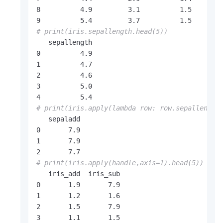
8          4.9         3.1          1.5        
# print(iris.sepallength.head(5))
   sepallength

0          4.9

1          4.7

2          4.6

3          5.0

# print(iris.apply(lambda row: row.sepallength
   sepaladd

0       7.9

1       7.9

# print(iris.apply(handle,axis=1).head(5))
   iris_add  iris_sub

0       1.9       7.9

1       1.2       1.6

2       1.5       7.9

3       1.1       1.5
