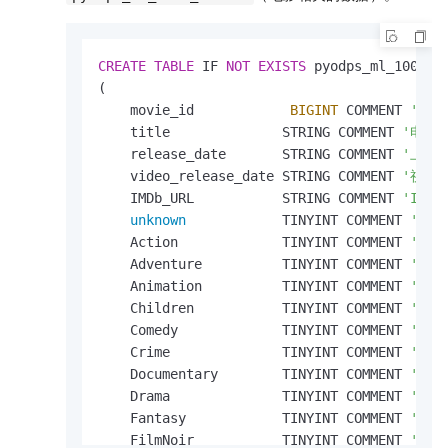
CREATE
TABLE
 IF 
NOT
EXISTS
 pyodps_ml_100k_mo
(

    movie_id            
BIGINT
 COMMENT 
'电影
    title              STRING COMMENT 
'电影
    release_date       STRING COMMENT 
'上映
    video_release_date STRING COMMENT 
'视频
    IMDb_URL           STRING COMMENT 
'IMD
unknown
            TINYINT COMMENT 
'未知
    Action             TINYINT COMMENT 
'动作
    Adventure          TINYINT COMMENT 
'冒险
    Animation          TINYINT COMMENT 
'动画
    Children           TINYINT COMMENT 
'儿童
    Comedy             TINYINT COMMENT 
'喜剧
    Crime              TINYINT COMMENT 
'犯罪
    Documentary        TINYINT COMMENT 
'纪录
    Drama              TINYINT COMMENT 
'戏剧
    Fantasy            TINYINT COMMENT 
'奇幻
    FilmNoir           TINYINT COMMENT 
'黑色