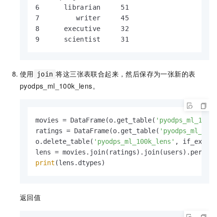
6      librarian     51

7         writer     45

8      executive     32

9      scientist     31
使用
将这三张表联合起来，然后保存为一张新的表
join
pyodps_ml_100k_lens
。
movies = DataFrame(o.get_table(
'pyodps_ml_100k
ratings = DataFrame(o.get_table(
'pyodps_ml_100
o.delete_table(
'pyodps_ml_100k_lens'
, if_exist
lens = movies.join(ratings).join(users).persis
print
(lens.dtypes)
返回值