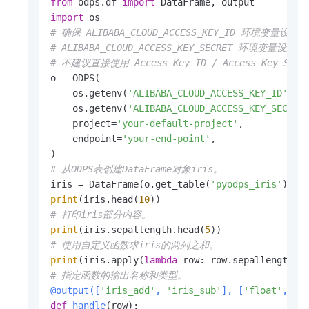
from
 odps.df 
import
import
# 确保 ALIBABA_CLOUD_ACCESS_KEY_ID 环境变量设置为
# ALIBABA_CLOUD_ACCESS_KEY_SECRET 环境变量设置为
# 不建议直接使用 Access Key ID / Access Key Sec
o = ODPS(

    os.getenv(
'ALIBABA_CLOUD_ACCESS_KEY_ID'
),

    os.getenv(
'ALIBABA_CLOUD_ACCESS_KEY_SECRET
    project=
'your-default-project'
,

    endpoint=
'your-end-point'
,

# 从ODPS表创建DataFrame对象iris。
iris = DataFrame(o.get_table(
'pyodps_iris'
print
(iris.head(
10
# 打印iris部分内容。
print
(iris.sepallength.head(
5
# 使用自定义函数求iris的两列之和。
print
(iris.apply(
lambda
 row: row.sepallength +
# 指定函数的输出名称和类型。
@output(
[
'iris_add'
, 
'iris_sub'
], [
'float'
, 
'f
def
handle
(
row
):
