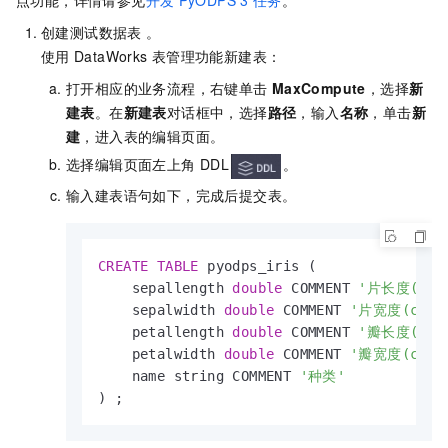
点功能，详情请参见
开发
PyODPS 3
任务
。
创建测试数据表 。
使用
DataWorks
表管理功能新建表：
打开相应的业务流程，右键单击
MaxCompute
，选择
新
建表
。在
新建表
对话框中，选择
路径
，输入
名称
，单击
新
建
，进入表的编辑页面。
选择编辑页面左上角
DDL
。
输入建表语句如下，完成后提交表。
CREATE
TABLE
 pyodps_iris (

    sepallength 
double
 COMMENT 
'片长度(cm)
    sepalwidth 
double
 COMMENT 
'片宽度(cm)'
,
    petallength 
double
 COMMENT 
'瓣长度(cm)
    petalwidth 
double
 COMMENT 
'瓣宽度(cm)'
,
    name string COMMENT 
'种类'
) ;