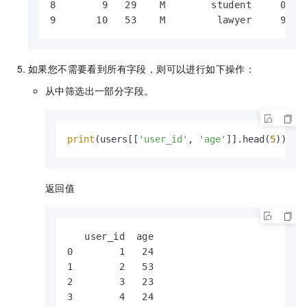
8        9   29    M        student     01002
9       10   53    M         lawyer     9070
如果您不需要看到所有字段，则可以进行如下操作：
从中筛选出一部分字段。
print
(users[[
'user_id'
, 
'age'
]].head(
5
))
返回值
   user_id  age

0        1   24

1        2   53

2        3   23

3        4   24
