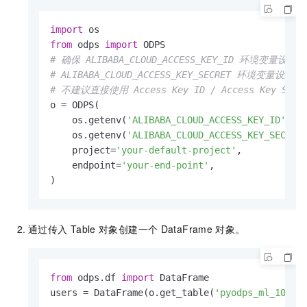
import
from
 odps 
import
# 确保 ALIBABA_CLOUD_ACCESS_KEY_ID 环境变量设置为
# ALIBABA_CLOUD_ACCESS_KEY_SECRET 环境变量设置为
# 不建议直接使用 Access Key ID / Access Key Sec
o = ODPS(

    os.getenv(
'ALIBABA_CLOUD_ACCESS_KEY_ID'
),

    os.getenv(
'ALIBABA_CLOUD_ACCESS_KEY_SECRET
    project=
'your-default-project'
,

    endpoint=
'your-end-point'
,

通过传入
Table
对象创建一个
DataFrame
对象。
from
 odps.df 
import
 DataFrame

users = DataFrame(o.get_table(
'pyodps_ml_100k_