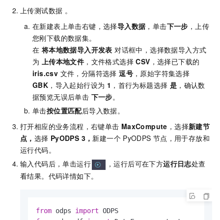
上传测试数据 。
在新建表上单击右键，选择
导入数据
，单击
下一步
，上传
您刚下载的数据集。
在
将本地数据导入开发表
对话框中，选择数据导入方式
为
上传本地文件
，文件格式选择
CSV
，选择已下载的
iris.csv
文件，分隔符选择
逗号
，原始字符集选择
GBK
，导入起始行设为
1
，首行为标题选择
是
，确认数
据预览无误后单击
下一步
。
单击
按位置匹配
后导入数据。
打开相应的业务流程，右键单击
MaxCompute
，选择
新建节
点，
选择
PyODPS 3，
新建一个
PyODPS
节点，用于存放和
运行代码。
输入代码后，单击运行
，运行后可在下方
运行日志
处查
看结果。代码详情如下。
from
 odps 
import