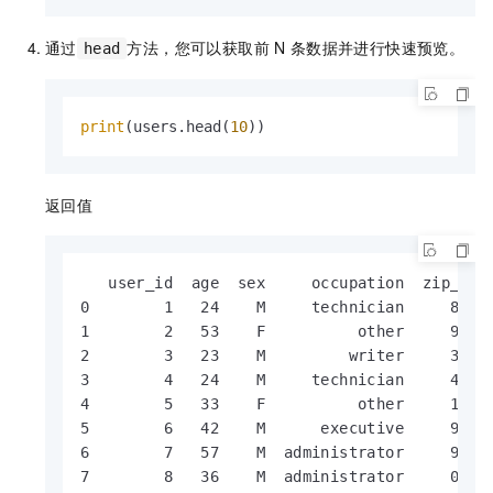
通过
方法，您可以获取前
N
条数据并进行快速预览。
head
print
(users.head(
10
))
返回值
   user_id  age  sex     occupation  zip_code
0        1   24    M     technician     85711
1        2   53    F          other     94043
2        3   23    M         writer     32067
3        4   24    M     technician     43537
4        5   33    F          other     15213
5        6   42    M      executive     98101
6        7   57    M  administrator     91344
7        8   36    M  administrator     05201