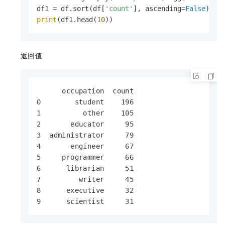
df1 = df.sort(df[
'count'
], ascending=
False
print
(df1.head(
10
))
返回值
      occupation  count

0        student    196

1          other    105

2       educator     95

3  administrator     79

4       engineer     67

5     programmer     66

6      librarian     51

7         writer     45

8      executive     32

9      scientist     31