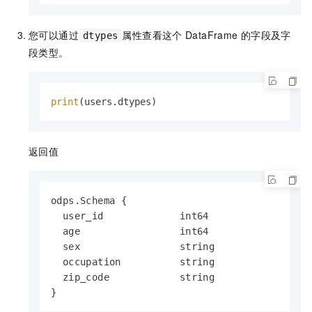
您可以通过
属性查看这个
DataFrame
的字段及字
dtypes
段类型。
print
(users.dtypes)
返回值
odps.Schema {

  user_id             int64

  age                 int64

  sex                 string

  occupation          string

  zip_code            string

}