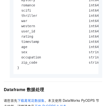
  mystery                           int64    
  romance                           int64    
  scifi                             int64    
  thriller                          int64    
  war                               int64    
  western                           int64    
  user_id                           int64    
  rating                            int64    
  timestamp                         int64    
  age                               int64    
  sex                               string   
  occupation                        string   
  zip_code                          string   
}
Dataframe
数据处理
请您首先
下载鸢尾花数据集
。本文使用
DataWorks PyODPS
节