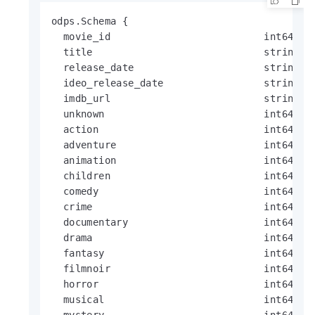
odps.Schema {

  movie_id                          int64    
  title                             string   
  release_date                      string   
  ideo_release_date                 string   
  imdb_url                          string   
  unknown                           int64    
  action                            int64    
  adventure                         int64    
  animation                         int64    
  children                          int64    
  comedy                            int64    
  crime                             int64    
  documentary                       int64    
  drama                             int64    
  fantasy                           int64    
  filmnoir                          int64    
  horror                            int64    
  musical                           int64    