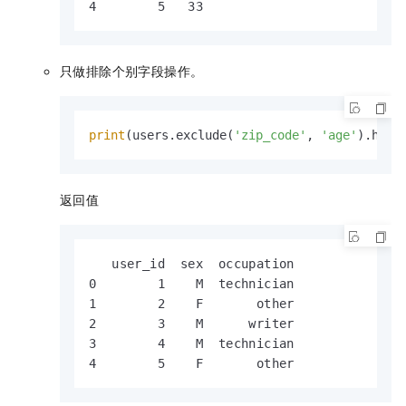
4        5   33
只做排除个别字段操作。
print
(users.exclude(
'zip_code'
, 
'age'
).head
返回值
   user_id  sex  occupation

0        1    M  technician

1        2    F       other

2        3    M      writer

3        4    M  technician

4        5    F       other