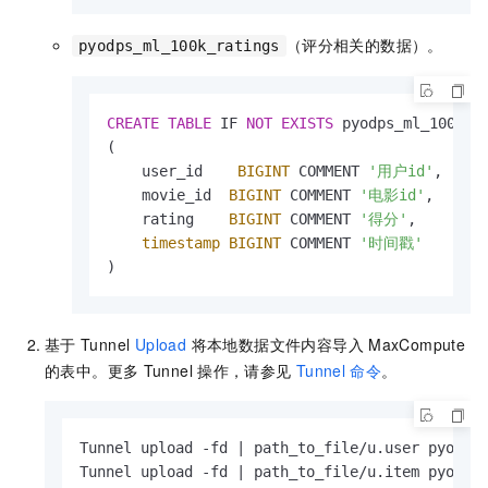
    Horror             TINYINT COMMENT 
'恐怖
    Musical            TINYINT COMMENT 
'音乐
（评分相关的数据）。
pyodps_ml_100k_ratings
    Mystery            TINYINT COMMENT 
'悬疑
    Romance            TINYINT COMMENT 
'浪漫
    SciFi              TINYINT COMMENT 
'科幻
CREATE
TABLE
 IF 
NOT
EXISTS
 pyodps_ml_100k_ra
    Thriller           TINYINT COMMENT 
'惊悚
(

    War                TINYINT COMMENT 
'战争
    user_id    
BIGINT
 COMMENT 
'用户id'
,

    Western            TINYINT COMMENT 
'西部
    movie_id  
BIGINT
 COMMENT 
'电影id'
,

);
    rating    
BIGINT
 COMMENT 
'得分'
,

timestamp
BIGINT
 COMMENT 
'时间戳'
)
基于
Tunnel
Upload
将本地数据文件内容导入
MaxCompute
的表中。更多
Tunnel
操作，请参见
Tunnel
命令
。
Tunnel upload -fd | path_to_file/u.user pyodps_
Tunnel upload -fd | path_to_file/u.item pyodps_