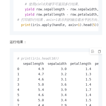
# 使用yield关键字可返回多行结果。
yield
 row.sepallength - row.sepalwidth, row
yield
# 打印前5行结果，axis=1表示列的轴沿着水平的方向。
print
(iris.apply(handle, axis=
1
).head(
5
))
运行结果：
# print(iris.head(10))
   sepallength  sepalwidth  petallength  petalw
0          4.9         3.0          1.4        
1          4.7         3.2          1.3        
2          4.6         3.1          1.5        
3          5.0         3.6          1.4        
4          5.4         3.9          1.7        
5          4.6         3.4          1.4        
6          5.0         3.4          1.5        
7          4.4         2.9          1.4        