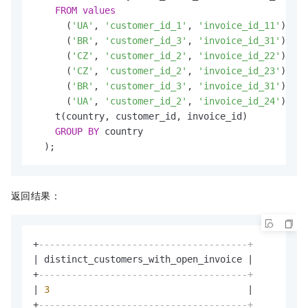
FROM
values
      (
'UA'
, 
'customer_id_1'
, 
'invoice_id_11'
),

      (
'BR'
, 
'customer_id_3'
, 
'invoice_id_31'
),

      (
'CZ'
, 
'customer_id_2'
, 
'invoice_id_22'
),

      (
'CZ'
, 
'customer_id_2'
, 
'invoice_id_23'
),

      (
'BR'
, 
'customer_id_3'
, 
'invoice_id_31'
),

      (
'UA'
, 
'customer_id_2'
, 
'invoice_id_24'
)

    t(country, customer_id, invoice_id)

GROUP
BY
 country

  );
返回结果：
+
--------------------------------------+
|
 distinct_customers_with_open_invoice 
|
+
--------------------------------------+
|
3
|
+
--------------------------------------+