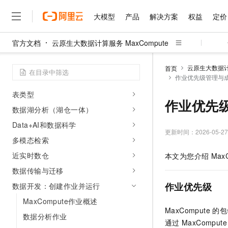
大模型
产品
解决方案
权益
定价
操作指南
连接至MaxCompute
官方文档
云原生大数据计算服务 MaxCompute
开发参考：SQL
大模型
产品
解决方案
权益
定价
云市场
伙伴
服务
了解阿里云
精选产品
精选解决方案
普惠上云
产品定价
精选商城
成为销售伙伴
售前咨询
为什么选择阿里云
开发参考：多引擎
千问AI平台
云原生大数据计算
首页
了解云产品的定价详情
作业优先级管理与
大模型服务平台百炼
睿译宝，AI翻译排版一
普惠上云 官方力荐
分销伙伴
在线服务
湖仓开放架构
网站建设
什么是云计算
大
大模型服务与应用平台
上传文档即自动完成翻译和
云服务器38元/年起，超
表类型
咨询伙伴
多端小程序
技术领先
作业优先
云上成本管理
售后服务
数据湖分析（湖仓一体）
千问大模型
GLM-5.2：长任务时代
官方推荐返现计划
大模型
大模型
精选产品
精选解决方案
Salesforce 国际版订阅
稳定可靠
管理和优化成本
多元化、高性能、安全可靠
推荐新用户得奖励，单订单
销售伙伴合作计划
Data+AI和数据科学
自助服务
更新时间：
2026-05-27
友盟天域
安全合规
人工智能与机器学习
AI
文本生成
多模态检索
无影云电脑
Hermes Agent，打造
云工开物
无影生态合作计划
在线服务
观测云
分析师报告
随时随地安全接入的云上超
自主进化，持久记忆，越用
高校专属算力普惠，学生认
近实时数仓
计算
互联网应用开发
本文为您介绍
Max
Qwen3.8-Max
HOT
Salesforce On Alibaba C
工单服务
智能体时代全能旗舰模型
数据传输与迁移
Tuya 物联网平台阿里云
研究报告与白皮书
云解析DNS
快速拥有专属 OpenClaw
Consulting Partner 合
大数据
容器
免费试用
短信专区
作业优先级
数据开发：创建作业并运行
蓝凌 OA
Qwen3.7-Plus
AI 大模型销售与服务生
现代化应用
存储
天池大赛
MaxCompute作业概述
能看、能想、能动手的多模
云原生大数据计算服务 Max
解决方案免费试用 新老
电子合同
MaxCompute
的包
数据分析作业
面向分析的企业级SaaS模
最高领取价值200元试用
安全
网络与CDN
AI 算法大赛
Qwen3-VL-Plus
通过
MaxCompute
畅捷通