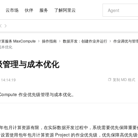
云市场
伙伴
服务
了解阿里云
AI 特惠
数据与 API
成为产品伙伴
企业增值服务
最佳实践
价格计算器
AI 场景体
基础软件
产品伙伴合
阿里云认证
市场活动
配置报价
大模型
服务 MaxCompute
操作指南
数据开发：创建作业并运行
作业调优与管
自助选配和估算价格
成本优化
步到位
域名与网站
智启 AI 普惠权益
产品生态集成认证中心
企业支持计划
云上春晚
Qwen Audio：打造专属 AI 语音助手
千问官方 MaaS 平台，为开发者和 Agent 而生，新用户赠送 1 亿 + tokens 额度
云服务器 EC
一句话生成原生
AI Coding
阿里云Maa
2026 阿里云
为企业打
数据集
Windows
大模型认证
模型
NEW
NEW
格式还原
值低价云产品抢先购
提供智能易用的域名与建站服务
至高享 1亿+免费 tokens，加速 Al 应用落地
Qwen-Audio-3.0-Realtime 端到端实时语音角色扮演
安全可靠、弹
输入一句话想法,
智能编程，一键
产品生态伙伴
专家技术服务
云上奥运之旅
弹性计算合作
阿里云中企出
手机三要素
宝塔 Linux
全部认证
级管理与成本优化
价格优势
开源旗舰模型
对象存储 OSS
即刻拥有 DeepSeek-V4-Pro
阿里云 OPC 创新助力计划
云数据库 RD
一键部署幻兽
AI 电商营销
产品生态伙伴工作台
企业增值服务台
云栖战略参考
云存储合作计
云栖大会
身份实名认证
CentOS
训练营
推动算力普惠，释放技术红利
的大模型服务
最高返9万
真正可用的 1M 上下文,一次完成代码全链路开发
轻松解锁专属 DeepSeek-V4-Pro
至高百万元 Token 补贴，加速一人公司成长
稳定、安全、高性价比、高性能的云存储服务
一键购买专属
从图文生成到
复制 MD 格式
 14:14:19
云上的中国
数据库合作计
活动全景
短信
Docker
图片和
自进化智能体
人工智能平台 PAI
5 分钟轻松部署专属 QwenPaw
Token Plan 模型订阅计划
Qoder
高效搭建 AI
AI 广告创作
企业成长
大模型
NEW
HOT
信息公告
看见新力量
云网络合作计
OCR 文字识别
JAVA
级电脑
越聪明
证享300元代金券
一站式AI开发、训练和推理服务
Qwen3.8-Max 首发尝鲜，限时加量 10 倍，夜间低至2折
从聊天伙伴进化为能主动干活的本地数字员工
面向真实软件
图文、视频一
Compute
作业优先级管理与成本优化。
Kimi-K3
HappyHors
NEW
魔搭 Mode
loud
服务实践
官网公告
Kimi 最新旗舰模型，长程编程与推理利器
让文字生成流
金融模力时刻
Salesforce O
版
发票查验
全能环境
Qoder CN
Claude Code + GStack 打造工程团队
千问办公，限时限量积分加倍
云原生数据库 P
低代码高效构
AI 建站
NEW
作计划
计划
创新中心
魔搭 ModelSc
健康状态
让AI从“聊天伙伴”进化为能干活的“数字员工”
覆盖公网/内网、递归/权威、移动APP等全场景解析服务
安装技能 GStack，拥有专属 AI 工程团队
你的AI工作搭子，覆盖日常办公高频场景
基于千问大模型等，支持代码智能生成、研发智能问答
0 代码专业建
客户案例
天气预报查询
操作系统
Deepseek-v4-pro
HappyHors
态合作计划
态智能体模型
旗舰 MoE 大模型，百万上下文与顶尖推理能力
图生视频，流
Compute
同享
容器服务 Kubernetes 版 ACK
万小智 AI 建站低至 15元/月
云防火墙
AI 短剧/漫剧
快递物流查询
WordPress
成为服务伙
年包月计算资源有限，在实际数据开发过程中，系统需要优先保障重要
高校合作
式云数据仓库
点，立即开启云上创新
提供一站式管理容器应用的 K8s 服务
送.CN域名，送备案服务码
云原生的云上
AI助力短剧
GLM-5.2
Wan2.7-T
设置使用包年包月计算资源
Project
的作业优先级，优先保障高优先级
Ubuntu