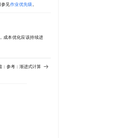
文戏情感细腻自然，动作戏激烈拳拳到肉，实现更强表演能力
支持中英文自由切换，具备更强的噪声鲁棒性
请参见
作业优先级
。
云聚AI 严选权益
SSL 证书
，一键激活高效办公新体验
精选AI产品，从模型到应用全链提效
堡垒机
AI 用量加速计划
应用
防火墙
、识别商机，让客服更高效、服务更出色。
新老同享，达量后返
，成本优化应该持续进
千问办公
主机安全
NEW
的智能体编程平台
一站式AI生产力平台
AI 应用及服务市场
伶鹊
企业级人与Agent协作平台，接入和调度多个数字员工
智能客服平台，对话机器人、对话分析、智能外呼
篇：
参考：渐进式计算
AI 应用
大模型服务平台百炼 - 全妙
大模型
应用创作平台
多模态内容创作工具，已接入 DeepSeek
自然语言处理
数据标注
机器学习
息提取
与 AI 智能体进行实时音视频通话
从文本、图片、视频中提取结构化的属性信息
构建支持视频理解的 AI 音视频实时通话应用