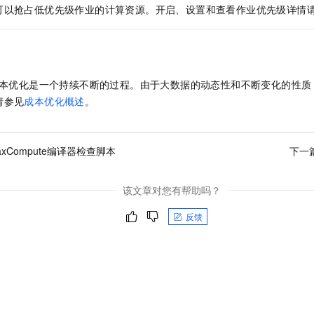
服务生态伙伴
视觉 Coding、空间感知、多模态思考等全面升级
1M上下文，专为长程任务能力而生
云工开物
企业应用
可以抢占低优先级作业的计算资源。开启、设置和查看作业优先级详情
Night Plan 支持 Qwen 3.8-Max
AI 办公
NEW
Red Hat
30+ 款产品免费体验
夜间 5 折，Qwen/Meoo/TokenPlan 客户专享
AI智能应用
科研合作
ERP
堂（旗舰版）
SUSE
智能客服
AI 应用构建
大模型原生
CRM
2个月
自动承接线索
本优化是一个持续不断的过程。由于大数据的动态性和不断变化的性质
建站小程序
Qoder
大模型服务平台百炼-应用模版
OA 办公系统
HOT
NEW
请参见
成本优化概述
。
面向真实软件
个人版上线、团队版降价；千问3.8-Max首发发尝鲜
丰富多元化的应用模版和解决方案
力提升
财税管理
模板建站
万有无界
大模型服务平台百炼-智能体
400电话
定制建站
xCompute编译器检查脚本
下一
的模型效果
灵活可视化地构建企业级 Agent
方案
广告营销
模板小程序
秒悟
人工智能平台 PAI
该文章对您有帮助吗？
定制小程序
云端极速 AI 
新一代 AI 视频生成模型，深度适配广告营销等场景
AI Native 的算法工程平台，一站式完成建模、训练、推理服务部署
APP 开发
反馈
建站系统
AI 应用
10分钟微调：让0.6B模型媲美235B模型
多模态数据信
依托云原生高可用架构,实现Dify私有化部署
用1%尺寸在特定领域达到大模型90%以上效果