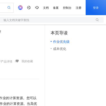
文档
备案
控制台
注册
登录
输入文档关键字查找
验
作计划
器
AI 活动
专业服务
服务伙伴合作计划
开发者社区
加入我们
服务平台百炼
阿里云 OPC 创新助力计划
理
本页导读
（1）
一站式生成采购清单，支持单品或批量购买
S
可编辑精美 PPT 文稿
S产品伙伴计划（繁花）
峰会
造的大模型服务与应用开发平台
轻量应用服务器
Agency Agents：拥有专属领域专家
AI 生产力先锋
Al MaaS 服务伙伴赋能合作
域名
博文
Careers
至高可申请百万元
作业优先级
性可伸缩的云计算服务
 轻松生成专业的 PPT
开启高性价比 AI 编程新体验
先锋实践拓展 AI 生产力的边界
快速构建应用程序和网站，即刻迈出上云第一步
多领域专家智能体,一键组建 AI 虚拟交付团队
Token 补贴，五大权
计划
海大会
伙伴信用分合作计划
商标
问答
社会招聘
成本优化
益加速 OPC 成功
S
帕鲁游戏服务器
数字证书管理服务（原SSL证书）
HappyHorse 打造一站式影视创作平台
飞天发布时刻
HOT
划
备案
电子书
校园招聘
联机服务器，轻松开启游戏
视频创作，一键激活电商全链路生产力
全托管，含MySQL、PostgreSQL、SQL Server、MariaDB多引擎
实现全站 HTTPS，呈现可信的 Web 访问
所见，即是所愿
可视化编排打通从文字构思到成片全链路闭环
更多支持
我的收藏
产品详情
划
公司注册
镜像站
视频生成
语音识别与合成
 智能体与工作流应用
短信服务
漫剧工坊：一站式动画创作平台
AI 实训营
合作伙伴培训与认证
划
上云迁移
的智能体编程平台
站生成，高效打造优质广告素材
通过阿里云百炼高效搭建AI应用,助力高效开发
快速生产连贯的高质量长漫剧
从基础到进阶，Agent 创客手把手教你
国内短信简单易用，安全可靠，秒级触达，全球覆盖200+国家和地区。
e-1.1-T2V
Qwen3-TTS-Flash
lScope
我要反馈
查询合作伙伴
畅细腻的高质量视频
离线语音合成大模型，多语言方言自适应，低延迟高稳定
n Alibaba Cloud ISV 合作
代维服务
olarDB
建企业门户网站
大数据开发治理平台 DataWorks
10 分钟搭建微信、支付宝小程序
创新加速
ope
登录合作伙伴管理后台
我要建议
站，无忧落地极速上线
以可视化方式快速构建移动和 PC 门户网站
100%兼容MySQL、PostgreSQL，兼容Oracle，支持集中和分布式
高效部署网站，快速应用到小程序
Data Agent 驱动的一站式 Data+AI 开发治理平台
e-1.1-I2V
Cosyvoice-V3-Flash
安全
畅自然，细节丰富
高表现力语音合成大模型，语音克隆听感自然
我要投诉
上云场景组合购
伴
作业的计算资源。您可以
边界网络安全防护产品
漫剧创作，剧本、分镜、视频高效生成
覆盖90%+业务场景，专享组合折扣价
2V
VPN
Fun-ASR
作业的计算资源。当高优