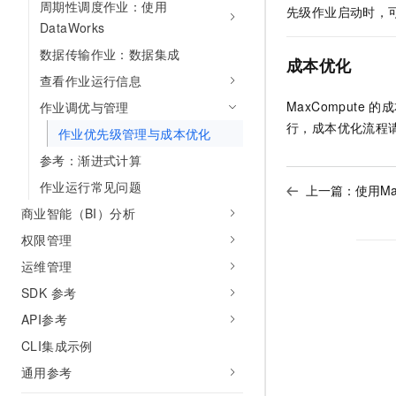
周期性调度作业：使用
先级作业启动时，
AI 产品 免费试用
网络
安全
云开发大赛
DataWorks
Tableau 订阅
1亿+ 大模型 tokens 和 
可观测
入门学习赛
数据传输作业：数据集成
中间件
AI空中课堂在线直播课
成本优化
140+云产品 免费试用
大模型服务
查看作业运行信息
上云与迁云
产品新客免费试用，最长1
数据库
MaxCompute
的成
作业调优与管理
生态解决方案
千问AI平台-Token Plan
企业出海
大模型ACA认证体验
行，成本优化流程
大数据计算
作业优先级管理与成本优化
助力企业全员 AI 认知与能
行业生态解决方案
政企业务
参考：渐进式计算
媒体服务
千问AI平台-模型体验
开发者生态解决方案
作业运行常见问题
上一篇：
使用Ma
在线体验全尺寸、多种模态
企业服务与云通信
AI 开发和 AI 应用解决
商业智能（BI）分析
Happy 系列大模型
域名与网站
权限管理
运维管理
终端用户计算
SDK 参考
Serverless
大模型解决方案
API参考
开发工具
CLI集成示例
快速部署 Dify，高效搭建 
通用参考
迁移与运维管理