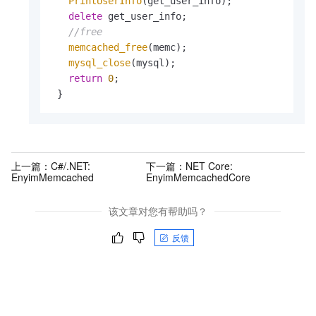
PrintUserInfo
(get_user_info);

delete
 get_user_info;

//free
memcached_free
(memc);

mysql_close
(mysql);

return
0
;

 }
上一篇：
C#/.NET:
下一篇：
NET Core:
EnyimMemcached
EnyimMemcachedCore
该文章对您有帮助吗？
反馈