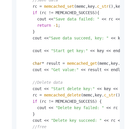
//Save data
     rc = 
memcached_set
(memc,key.
c_str
(),key.
l
if
 (rc != MEMCACHED_SUCCESS){

       cout <<
"Save data failed: "
 << rc << end
return
-1
;

     }

     cout <<
"Save data succeed, key: "
 << key 
     cout << 
"Start get key:"
 << key << endl;

char
* result = 
memcached_get
(memc,key.
c_s
     cout << 
"Get value:"
 << result << endl;

//Delete data
     cout << 
"Start delete key:"
 << key << endl
     rc = 
memcached_delete
(memc,key.
c_str
(),key
if
 (rc != MEMCACHED_SUCCESS) {

       cout << 
"Delete key failed: "
 << rc << e
     }

     cout << 
"Delete key succeed: "
 << rc << en
//free