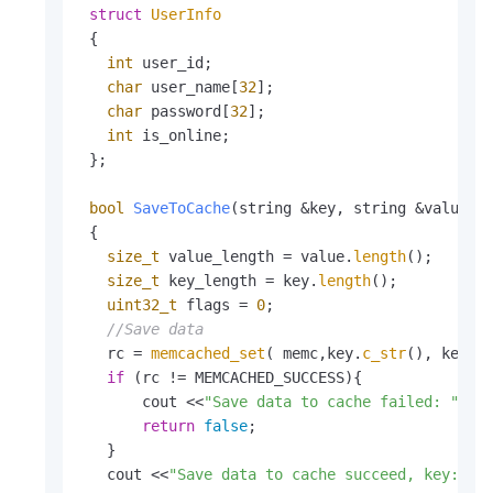
struct
UserInfo
 {

int
 user_id;

char
 user_name[
32
];

char
 password[
32
];

int
 is_online;

 };

bool
SaveToCache
(string &key, string &value, 
{

size_t
 value_length = value.
length
();

size_t
 key_length = key.
length
();

uint32_t
 flags = 
0
;

//Save data
   rc = 
memcached_set
( memc,key.
c_str
(), key.
l
if
 (rc != MEMCACHED_SUCCESS){

       cout <<
"Save data to cache failed: "
 << 
return
false
;

   }

   cout <<
"Save data to cache succeed, key: "
 