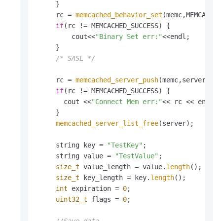
     }

     rc = 
memcached_behavior_set
(memc,MEMCACHE
if
(rc != MEMCACHED_SUCCESS) {

         cout<<
"Binary Set err:"
<<endl;

     }

/* SASL */
     rc = 
memcached_server_push
(memc,server);

if
(rc != MEMCACHED_SUCCESS) {

       cout <<
"Connect Mem err:"
<< rc << endl;

     }

memcached_server_list_free
(server);

     string key = 
"TestKey"
;

     string value = 
"TestValue"
;

size_t
 value_length = value.
length
();

size_t
 key_length = key.
length
();

int
 expiration = 
0
;

uint32_t
 flags = 
0
;
