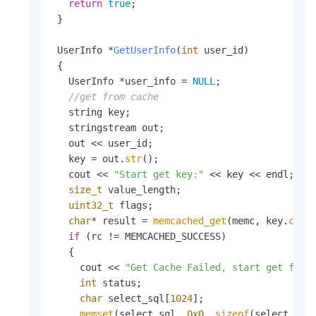
return
true
;

 }

UserInfo *
GetUserInfo
(
int
 user_id)
{

   UserInfo *user_info = 
NULL
;

//get from cache
   string key;

   stringstream out;

   out << user_id;

   key = out.
str
();

   cout << 
"Start get key:"
 << key << endl;

size_t
 value_length;

uint32_t
 flags;

char
* result = 
memcached_get
(memc, key.
c_st
if
 (rc != MEMCACHED_SUCCESS)

   {

     cout << 
"Get Cache Failed, start get from
int
 status;

char
 select_sql[
1024
];

memset
(select_sql, 
0x0
, 
sizeof
(select_sql)