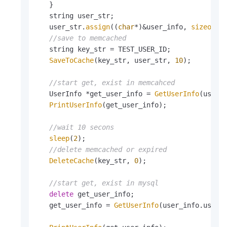
   }

   string user_str;

   user_str.
assign
((
char
*)&user_info, 
sizeof
(Us
//save to memcached
   string key_str = TEST_USER_ID;

SaveToCache
(key_str, user_str, 
10
);

//start get, exist in memcahced
   UserInfo *get_user_info = 
GetUserInfo
(user_i
PrintUserInfo
(get_user_info);

//wait 10 secons
sleep
(
2
);

//delete memcached or expired
DeleteCache
(key_str, 
0
);

//start get, exist in mysql
delete
 get_user_info;

   get_user_info = 
GetUserInfo
(user_info.user_i