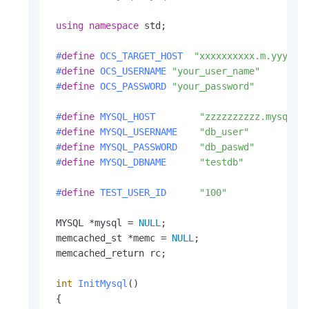
using
namespace
 std;

#
define
 OCS_TARGET_HOST  
"xxxxxxxxxx.m.yyyyyy
#
define
 OCS_USERNAME 
"your_user_name"
#
define
 OCS_PASSWORD 
"your_password"
#
define
 MYSQL_HOST        
"zzzzzzzzzz.mysql.r
#
define
 MYSQL_USERNAME    
"db_user"
#
define
 MYSQL_PASSWORD    
"db_paswd"
#
define
 MYSQL_DBNAME      
"testdb"
#
define
 TEST_USER_ID      
"100"
 MYSQL *mysql = 
NULL
;

 memcached_st *memc = 
NULL
;

 memcached_return rc;

int
InitMysql
()
{
