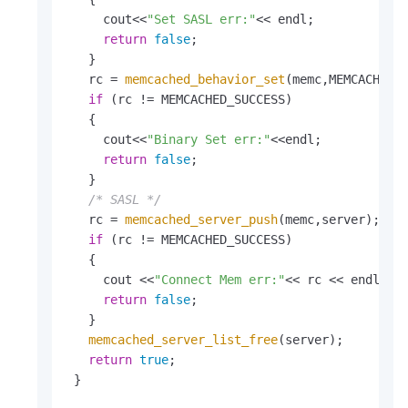
     cout<<
"Set SASL err:"
<< endl;

return
false
;

   }

   rc = 
memcached_behavior_set
(memc,MEMCACHED_
if
 (rc != MEMCACHED_SUCCESS)

   {

     cout<<
"Binary Set err:"
<<endl;

return
false
;

   }

/* SASL */
   rc = 
memcached_server_push
(memc,server);

if
 (rc != MEMCACHED_SUCCESS)

   {

     cout <<
"Connect Mem err:"
<< rc << endl;

return
false
;

   }

memcached_server_list_free
(server);

return
true
;

 }
