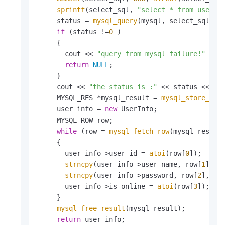
sprintf
(select_sql, 
"select * from user_i
     status = 
mysql_query
(mysql, select_sql);

if
 (status !=
0
 )

     {

       cout << 
"query from mysql failure!"
 << e
return
NULL
;

     }

     cout << 
"the status is :"
 << status << end
     MYSQL_RES *mysql_result = 
mysql_store_res
     user_info = 
new
 UserInfo;

     MYSQL_ROW row;

while
 (row = 
mysql_fetch_row
(mysql_result)
     {

       user_info->user_id = 
atoi
(row[
0
]);

strncpy
(user_info->user_name, row[
1
], 
s
strncpy
(user_info->password, row[
2
], 
st
       user_info->is_online = 
atoi
(row[
3
]);

     }

mysql_free_result
(mysql_result);

return
 user_info;
