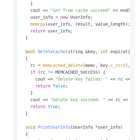
   }

   cout << 
"Get from cache succeed"
 << endl;

   user_info = 
new
 UserInfo;

memcpy
(user_info, result, value_length);

return
 user_info;

 }

bool
DeleteCache
(string &key, 
int
 expiration)
{

   rc = 
memcached_delete
(memc, key.
c_str
(), ke
if
 (rc != MEMCACHED_SUCCESS) {

     cout << 
"Delete key failed: "
 << rc << end
return
false
;

   }

   cout << 
"Delete key succeed: "
 << rc << endl
return
true
;

 }

void
PrintUserInfo
(UserInfo *user_info)
{
