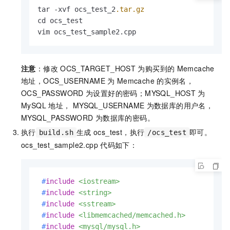
tar -xvf ocs_test_2
.tar
.gz
cd ocs_test 

vim ocs_test_sample2.cpp
注意
：修改
OCS_TARGET_HOST
为购买到的
Memcache
地址，OCS_USERNAME
为
Memcache
的实例名，
OCS_PASSWORD
为设置好的密码；MYSQL_HOST
为
MySQL
地址， MYSQL_USERNAME
为数据库的用户名，
MYSQL_PASSWORD
为数据库的密码。
执行
生成
ocs_test，执行
即可。
build.sh
/ocs_test
ocs_test_sample2.cpp
代码如下：
#
include
<iostream>
#
include
<string>
#
include
<sstream>
#
include
<libmemcached/memcached.h>
#
include
<mysql/mysql.h>