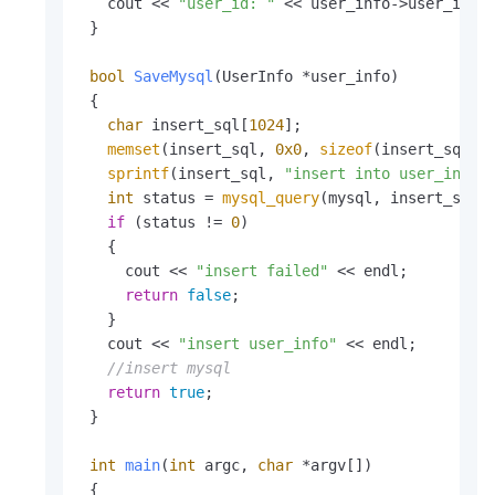
   cout << 
"user_id: "
 << user_info->user_id <
 }

bool
SaveMysql
(UserInfo *user_info)
{

char
 insert_sql[
1024
];

memset
(insert_sql, 
0x0
, 
sizeof
(insert_sql));
sprintf
(insert_sql, 
"insert into user_info(
int
 status = 
mysql_query
(mysql, insert_sql);
if
 (status != 
0
)

   {

     cout << 
"insert failed"
 << endl;

return
false
;

   }

   cout << 
"insert user_info"
 << endl;

//insert mysql
return
true
;

 }

int
main
(
int
 argc, 
char
 *argv[])
{
