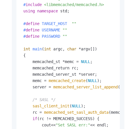
#
include
<libmemcached/memcached.h>
using
namespace
 std;

#
define
 TARGET_HOST  
""
#
define
 USERNAME 
""
#
define
 PASSWORD 
""
int
main
(
int
 argc, 
char
 *argv[])
{

     memcached_st *memc = 
NULL
;

     memcached_return rc;

     memcached_server_st *server;

     memc = 
memcached_create
(
NULL
);

     server = 
memcached_server_list_append
(
NUL
/* SASL */
sasl_client_init
(
NULL
);

     rc = 
memcached_set_sasl_auth_data
(memc, US
if
(rc != MEMCACHED_SUCCESS) {

         cout<<
"Set SASL err:"
<< endl;
