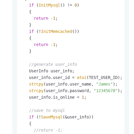
if
 (
InitMysql
() != 
0
)

   {

return
-1
;

   }

if
 (!
InitMemcached
())

   {

return
-1
;

   }

//generate user_info
   UserInfo user_info;

   user_info.user_id = 
atoi
(TEST_USER_ID);

strcpy
(user_info.user_name, 
"James"
);

strcpy
(user_info.password, 
"12345678"
);

   user_info.is_online = 
1
;

//save to mysql
if
 (!
SaveMysql
(&user_info))

   {

//return -1;