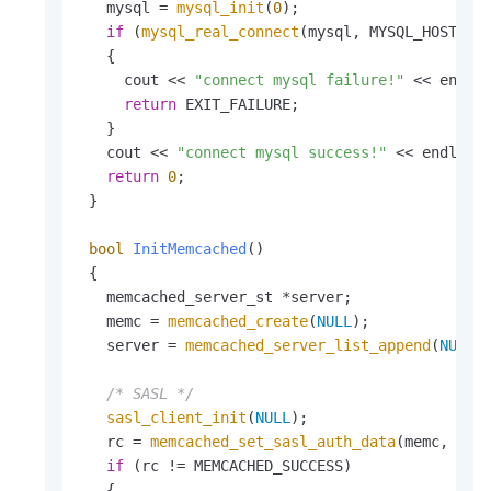
   mysql = 
mysql_init
(
0
);

if
 (
mysql_real_connect
(mysql, MYSQL_HOST, M
   {

     cout << 
"connect mysql failure!"
 << endl;

return
 EXIT_FAILURE;

   }

   cout << 
"connect mysql success!"
 << endl;

return
0
;

 }

bool
InitMemcached
()
{

   memcached_server_st *server;

   memc = 
memcached_create
(
NULL
);

   server = 
memcached_server_list_append
(
NULL
,
/* SASL */
sasl_client_init
(
NULL
);

   rc = 
memcached_set_sasl_auth_data
(memc, OCS_
if
 (rc != MEMCACHED_SUCCESS)

   {
