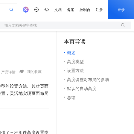
文档
备案
控制台
注册
登录
输入文档关键字查找
验
作计划
器
AI 活动
专业服务
服务伙伴合作计划
开发者社区
加入我们
服务平台百炼
阿里云 OPC 创新助力计划
本页导读
一站式生成采购清单，支持单品或批量购买
S
可编辑精美 PPT 文稿
S产品伙伴计划（繁花）
峰会
造的大模型服务与应用开发平台
轻量应用服务器
Agency Agents：拥有专属领域专家
AI 生产力先锋
Al MaaS 服务伙伴赋能合作
域名
博文
Careers
至高可申请百万元
概述
性可伸缩的云计算服务
 轻松生成专业的 PPT
开启高性价比 AI 编程新体验
先锋实践拓展 AI 生产力的边界
快速构建应用程序和网站，即刻迈出上云第一步
多领域专家智能体,一键组建 AI 虚拟交付团队
Token 补贴，五大权
计划
海大会
伙伴信用分合作计划
商标
问答
社会招聘
高度类型
益加速 OPC 成功
S
帕鲁游戏服务器
数字证书管理服务（原SSL证书）
HappyHorse 打造一站式影视创作平台
飞天发布时刻
HOT
划
备案
电子书
校园招聘
设置方法
联机服务器，轻松开启游戏
视频创作，一键激活电商全链路生产力
全托管，含MySQL、PostgreSQL、SQL Server、MariaDB多引擎
实现全站HTTPS，呈现可信的WEB访问
所见，即是所愿
可视化编排打通从文字构思到成片全链路闭环
我的收藏
产品详情
更多支持
划
公司注册
镜像站
高度调整对布局的影响
视频生成
语音识别与合成
 智能体与工作流应用
短信服务
漫剧工坊：一站式动画创作平台
AI 实训营
类型的设置方法、其对页面
合作伙伴培训与认证
默认的自动高度
划
上云迁移
的智能体编程平台
站生成，高效打造优质广告素材
通过阿里云百炼高效搭建AI应用,助力高效开发
快速生产连贯的高质量长漫剧
从基础到进阶，Agent 创客手把手教你
国内短信简单易用，安全可靠，秒级触达，全球覆盖200+国家和地区。
e-1.1-T2V
Qwen3-TTS-Flash
设置，灵活地实现页面布局
lScope
我要反馈
查询合作伙伴
总结
畅细腻的高质量视频
离线语音合成大模型，多语言方言自适应，低延迟高稳定
n Alibaba Cloud ISV 合作
代维服务
olarDB
建企业门户网站
大数据开发治理平台 DataWorks
10 分钟搭建微信、支付宝小程序
创新加速
ope
登录合作伙伴管理后台
我要建议
站，无忧落地极速上线
以可视化方式快速构建移动和 PC 门户网站
100%兼容MySQL、PostgreSQL，兼容Oracle，支持集中和分布式
高效部署网站，快速应用到小程序
Data Agent 驱动的一站式 Data+AI 开发治理平台
e-1.1-I2V
Cosyvoice-V3-Flash
安全
畅自然，细节丰富
高表现力语音合成大模型，语音克隆听感自然
我要投诉
上云场景组合购
伴
边界网络安全防护产品
漫剧创作，剧本、分镜、视频高效生成
覆盖90%+业务场景，专享组合折扣价
2V
VPN
Fun-ASR
提供了三种组件高度设置类