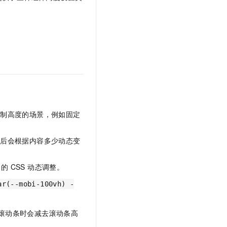
文戏情感细腻自然，动作戏激烈拳拳到肉，实现更强表演能力
支持中英文自由切换，具备更强的噪声鲁棒性
云聚AI 严选权益
SSL 证书
，一键激活高效办公新体验
精选AI产品，从模型到应用全链提效
堡垒机
AI 用量加速计划
应用
防火墙
、识别商机，让客服更高效、服务更出色。
新老同享，达量后返
千问办公
主机安全
NEW
的智能体编程平台
一站式AI生产力平台
AI 应用及服务市场
伶鹊
企业级人与Agent协作平台，接入和调度多个数字员工
智能客服平台，对话机器人、对话分析、智能外呼
控制高度的场景，例如固定
AI 应用
大模型服务平台百炼 - 全妙
大模型
应用创作平台
多模态内容创作工具，已接入 DeepSeek
动后会根据内容多少动态变
自然语言处理
 CSS 动态调整。
数据标注
ar(--mobi-100vh) -
机器学习
息提取
与 AI 智能体进行实时音视频通话
滚动条时会减去滚动条高
从文本、图片、视频中提取结构化的属性信息
构建支持视频理解的 AI 音视频实时通话应用