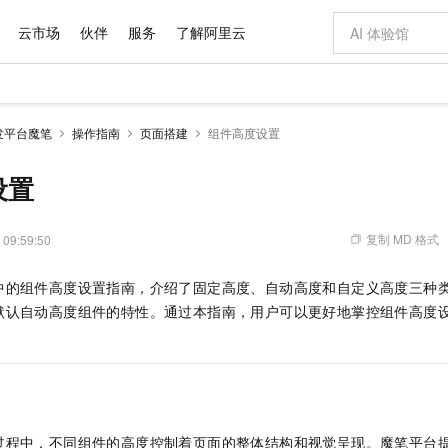
云市场
伙伴
服务
了解阿里云
AI 特惠
数据与 API
成为产品伙伴
企业增值服务
最佳实践
价格计算器
AI 场景体
基础软件
产品伙伴合
阿里云认证
市场活动
配置报价
大模型
发平台魔笔
操作指南
页面搭建
组件高度设置
自助选配和估算价格
步到位
域名与网站
智启 AI 普惠权益
产品生态集成认证中心
企业支持计划
云上春晚
Qwen Audio：打造专属 AI 语音助手
千问官方 MaaS 平台，为开发者和 Agent 而生，新用户赠送 1 亿 + tokens 额度
云服务器 EC
一句话生成原生
AI Coding
阿里云Maa
2026 阿里云
为企业打
数据集
Windows
大模型认证
模型
NEW
NEW
格式还原
值低价云产品抢先购
提供智能易用的域名与建站服务
至高享 1亿+免费 tokens，加速 Al 应用落地
Qwen-Audio-3.0-Realtime 端到端实时语音角色扮演
安全可靠、弹
输入一句话想法,
智能编程，一键
设置
产品生态伙伴
专家技术服务
云上奥运之旅
弹性计算合作
阿里云中企出
手机三要素
宝塔 Linux
全部认证
价格优势
开源旗舰模型
对象存储 OSS
即刻拥有 DeepSeek-V4-Pro
阿里云 OPC 创新助力计划
云数据库 RD
一键部署幻兽
AI 电商营销
产品生态伙伴工作台
企业增值服务台
云栖战略参考
云存储合作计
云栖大会
身份实名认证
CentOS
训练营
推动算力普惠，释放技术红利
的大模型服务
最高返9万
真正可用的 1M 上下文,一次完成代码全链路开发
轻松解锁专属 DeepSeek-V4-Pro
至高百万元 Token 补贴，加速一人公司成长
稳定、安全、高性价比、高性能的云存储服务
一键购买专属
从图文生成到
复制 MD 格式
 09:59:50
云上的中国
数据库合作计
活动全景
短信
Docker
图片和
自进化智能体
人工智能平台 PAI
5 分钟轻松部署专属 QwenPaw
Token Plan 模型订阅计划
Qoder
高效搭建 AI
AI 广告创作
企业成长
大模型
NEW
HOT
信息公告
中的组件高度设置指南，介绍了固定高度、自动高度和自定义高度三种
看见新力量
云网络合作计
OCR 文字识别
JAVA
级电脑
越聪明
证享300元代金券
一站式AI开发、训练和推理服务
Qwen3.8-Max 首发尝鲜，限时加量 10 倍，夜间低至2折
从聊天伙伴进化为能主动干活的本地数字员工
面向真实软件
图文、视频一
Kimi-K3
HappyHors
默认自动高度组件的特性。通过本指南，用户可以更好地掌控组件高度
NEW
魔搭 Mode
loud
服务实践
官网公告
Kimi 最新旗舰模型，长程编程与推理利器
让文字生成流
金融模力时刻
Salesforce O
版
发票查验
全能环境
Qoder CN
Claude Code + GStack 打造工程团队
千问办公，限时限量积分加倍
云原生数据库 P
低代码高效构
AI 建站
NEW
作计划
计划
创新中心
魔搭 ModelSc
健康状态
让AI从“聊天伙伴”进化为能干活的“数字员工”
覆盖公网/内网、递归/权威、移动APP等全场景解析服务
安装技能 GStack，拥有专属 AI 工程团队
你的AI工作搭子，覆盖日常办公高频场景
基于千问大模型等，支持代码智能生成、研发智能问答
0 代码专业建
客户案例
天气预报查询
操作系统
Deepseek-v4-pro
HappyHors
态合作计划
态智能体模型
旗舰 MoE 大模型，百万上下文与顶尖推理能力
图生视频，流
Compute
同享
容器服务 Kubernetes 版 ACK
万小智 AI 建站低至 15元/月
云防火墙
AI 短剧/漫剧
快递物流查询
WordPress
成为服务伙
高校合作
式云数据仓库
点，立即开启云上创新
提供一站式管理容器应用的 K8s 服务
送.CN域名，送备案服务码
云原生的云上
AI助力短剧
GLM-5.2
Wan2.7-T
过程中，不同组件的高度控制着页面的整体结构和视觉呈现。魔笔平台
Ubuntu