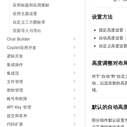
10 分钟在聊天系统中增加
应用标题和应用图标
专有云
应用主题设置
设置方法
自定义三方图标库
固定高度设置
页面导入与导出
自动高度设置
Chat Builder
自定义高度设置：
Copilot应用开发
逻辑开发
高度调整对布
集成操作
集成流
对于“自动”和“自
文件管理
动，以适应新的高
域。
密钥管理
账号和权限
默认的自动高
API Key 管理
提交和发布
部分组件默认设置
代码扩展
示高度切换的选项