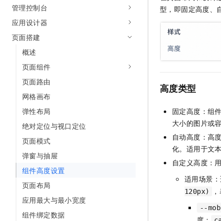
管理控制台
AI 产品 免费试用
网络
型，即固定高度、
安全
云开发大赛
Tableau 订阅
1亿+ 大模型 tokens 和 
应用设计器
可观测
入门学习赛
中间件
AI空中课堂在线直播课
页面搭建
140+云产品 免费试用
大模型服务
上云与迁云
产品新客免费试用，最长1
数据库
概述
生态解决方案
千问AI平台-Token Plan
页面组件
企业出海
大模型ACA认证体验
大数据计算
助力企业全员 AI 认知与能
页面路由
行业生态解决方案
高度类型
政企业务
媒体服务
千问AI平台-模型体验
网格画布
开发者生态解决方案
在线体验全尺寸、多种模态
固定高度：组
弹性布局
企业服务与云通信
AI 开发和 AI 应用解决
大小的图片或
Happy 系列大模型
绝对定位与视口定位
域名与网站
自动高度：高
页面模式
化。适用于文
终端用户计算
弹窗与抽屉
自定义高度：用
组件高度设置
Serverless
大模型解决方案
适用场景：
页面布局
，
开发工具
120px)
快速部署 Dify，高效搭建 
应用最大与最小宽度
--mob
迁移与运维管理
组件绑定数据
度；
c