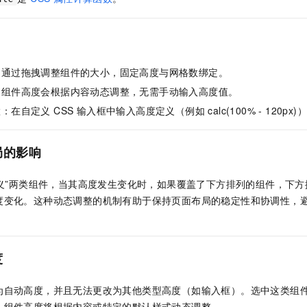
一个 AI 助手
即刻拥有 DeepSeek-R1 满血版
超强辅助，Bol
在企业官网、通讯软件中为客户提供 AI 客服
多种方案随心选，轻松解锁专属 DeepSeek
：通过拖拽调整组件的大小，固定高度与网格数绑定。
：组件高度会根据内容动态调整，无需手动输入高度值。
在自定义 CSS 输入框中输入高度定义（例如 calc(100% - 120px)
局的影响
定义”两类组件，当其高度发生变化时，如果覆盖了下方排列的组件，下
度变化。这种动态调整的机制有助于保持页面布局的稳定性和协调性，
度
为自动高度，并且无法更改为其他类型高度（如输入框）。选中这类组
，组件高度将根据内容或特定的默认样式动态调整。