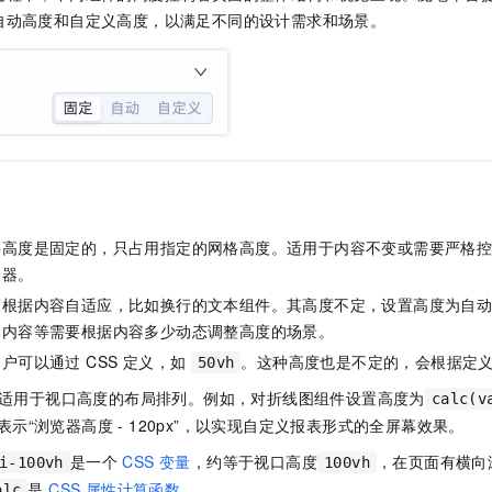
服务生态伙伴
视觉 Coding、空间感知、多模态思考等全面升级
1M上下文，专为长程任务能力而生
云工开物
企业应用
Night Plan 支持 Qwen 3.8-Max
AI 办公
NEW
自动高度和自定义高度，以满足不同的设计需求和场景。
Red Hat
30+ 款产品免费体验
夜间 5 折，Qwen/Meoo/TokenPlan 客户专享
AI智能应用
科研合作
ERP
堂（旗舰版）
SUSE
智能客服
AI 应用构建
大模型原生
CRM
2个月
自动承接线索
建站小程序
Qoder
大模型服务平台百炼-应用模版
OA 办公系统
HOT
NEW
面向真实软件
个人版上线、团队版降价；千问3.8-Max首发发尝鲜
丰富多元化的应用模版和解决方案
力提升
财税管理
模板建站
万有无界
大模型服务平台百炼-智能体
400电话
定制建站
的模型效果
灵活可视化地构建企业级 Agent
件高度是固定的，只占用指定的网格高度。适用于内容不变或需要严格
方案
广告营销
模板小程序
容器。
秒悟
人工智能平台 PAI
定制小程序
云端极速 AI 
度根据内容自适应，比如换行的文本组件。其高度不定，设置高度为自
新一代 AI 视频生成模型，深度适配广告营销等场景
AI Native 的算法工程平台，一站式完成建模、训练、推理服务部署
本内容等需要根据内容多少动态调整高度的场景。
APP 开发
户可以通过 CSS 定义，如
。这种高度也是不定的，会根据定义的
50vh
建站系统
适用于视口高度的布局排列。例如，对折线图组件设置高度为
calc(v
表示“浏览器高度 - 120px”，以实现自定义报表形式的全屏幕效果。
AI 应用
10分钟微调：让0.6B模型媲美235B模型
多模态数据信
是一个
CSS 变量
，约等于视口高度
，在页面有横向
依托云原生高可用架构,实现Dify私有化部署
用1%尺寸在特定领域达到大模型90%以上效果
i-100vh
100vh
是
CSS 属性计算函数
。
alc