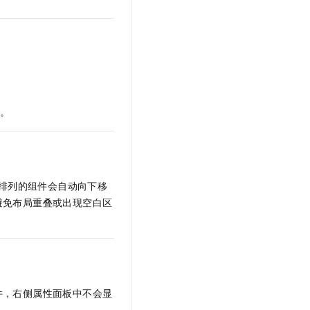
t.diy 一步搞定创意建站
构建大模型应用的安全防护体系
通过自然语言交互简化开发流程,全栈开发支持
通过阿里云安全产品对 AI 应用进行安全防护
）。
方排列的组件会自动向下移
避免布局重叠或出现空白区
件，右侧属性面板中不会显