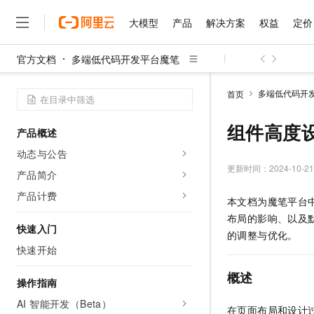
大模型
产品
解决方案
权益
定价
官方文档
多端低代码开发平台魔笔
大模型
产品
解决方案
权益
定价
云市场
伙伴
服务
了解阿里云
精选产品
精选解决方案
普惠上云
产品定价
精选商城
成为销售伙伴
售前咨询
为什么选择阿里云
千问AI平台
多端低代码开
首页
了解云产品的定价详情
大模型服务平台百炼
睿译宝，AI翻译排版一
普惠上云 官方力荐
分销伙伴
在线服务
网站建设
什么是云计算
大
大模型服务与应用平台
上传文档即自动完成翻译和
云服务器38元/年起，超
组件高度
产品概述
咨询伙伴
多端小程序
技术领先
云上成本管理
售后服务
千问大模型
GLM-5.2：长任务时代
官方推荐返现计划
大模型
动态与公告
大模型
精选产品
精选解决方案
Salesforce 国际版订阅
稳定可靠
管理和优化成本
多元化、高性能、安全可靠
推荐新用户得奖励，单订单
更新时间：
2024-10-21
销售伙伴合作计划
产品简介
自助服务
友盟天域
安全合规
人工智能与机器学习
AI
文本生成
无影云电脑
Hermes Agent，打造
云工开物
产品计费
本文档为魔笔平台
无影生态合作计划
在线服务
观测云
分析师报告
随时随地安全接入的云上超
自主进化，持久记忆，越用
高校专属算力普惠，学生认
计算
互联网应用开发
Qwen3.8-Max
布局的影响、以及
HOT
Salesforce On Alibaba C
工单服务
快速入门
智能体时代全能旗舰模型
Tuya 物联网平台阿里云
研究报告与白皮书
的调整与优化。
云解析DNS
快速拥有专属 OpenClaw
Consulting Partner 合
大数据
容器
快速开始
免费试用
短信专区
蓝凌 OA
Qwen3.7-Plus
AI 大模型销售与服务生
现代化应用
存储
天池大赛
概述
能看、能想、能动手的多模
云原生大数据计算服务 Max
解决方案免费试用 新老
操作指南
电子合同
面向分析的企业级SaaS模
最高领取价值200元试用
安全
网络与CDN
AI 智能开发（Beta）
AI 算法大赛
Qwen3-VL-Plus
在页面布局和设计
畅捷通