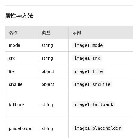
属性与方法
名称
类型
示例
mode
string
image1.mode
src
string
image1.src
file
object
image1.file
srcFile
object
image1.srcFile
fallback
string
image1.fallback
placeholder
string
image1.placeholder