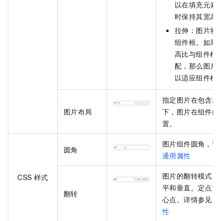
以在填充元素
时保持其宽高
拉伸：图片将
组件框。如果
高比与组件框
配，那么图片
以适应组件框
指定图片在包含填
图片布局
下，图片在组件内
置。
图片组件圆角，
详
圆角
通用属性
图片的翻转模式，
CSS 样式
平和垂直。定点为
翻转
心点。详情参见
ro
性