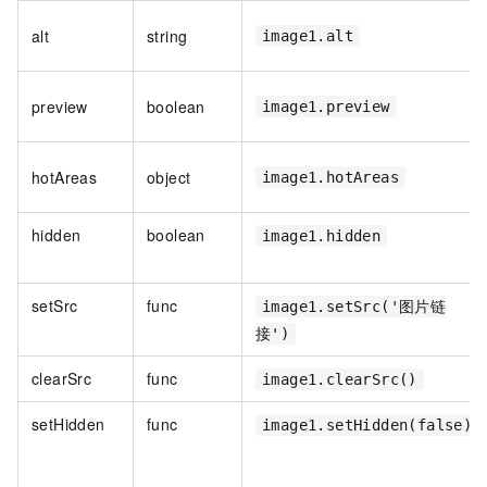
alt
string
image1.alt
preview
boolean
image1.preview
hotAreas
object
image1.hotAreas
hidden
boolean
image1.hidden
setSrc
func
image1.setSrc('图片链
接')
clearSrc
func
image1.clearSrc()
setHidden
func
image1.setHidden(false)