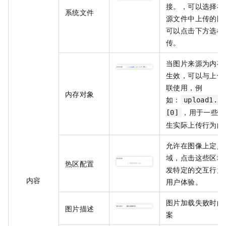
接。，可以选择在
系统文件
源文件中上传的图
可以点击下方选框
传。
当图片来源为内存
生效，可以与上传
联使用，例
内存对象
如：
upload1.va
，用于一些不
[0]
生实际上传行为的
允许在图像上定义
域，点击这些区域
热区配置
发特定的交互行为
内容
用户体验。
图片加载失败时的
图片描述
案