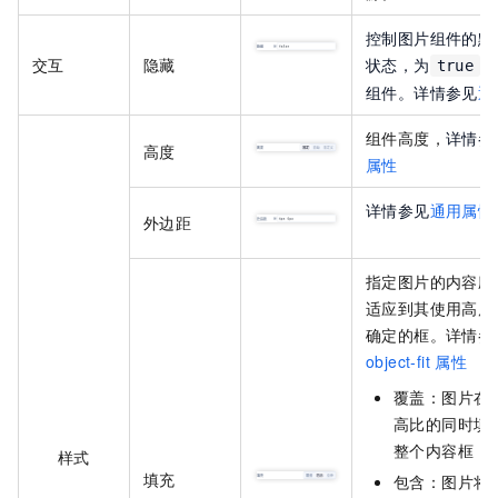
控制图片组件的默
交互
隐藏
状态，为
时
true
组件。详情参见
通
组件高度，
详情参
高度
属性
详情参见
通用属性
外边距
指定
图片
的内容应
适应到其使用高度
确定的框。详情参
object-fit
属性
覆盖：图片在
高比的同时填
整个内容框
样式
填充
包含：图片将