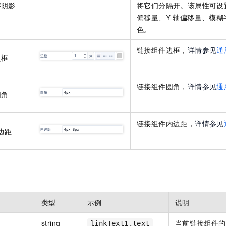
字阴影
将它们分隔开。该属性可设置
偏移量、Y 轴偏移量、模
色。
链接组件边框，
详情参见
通
边框
链接组件圆角，
详情参见
通
圆角
链接组件内边距，
详情参见
边距
类型
示例
说明
string
当前链接组件的
linkText1.text