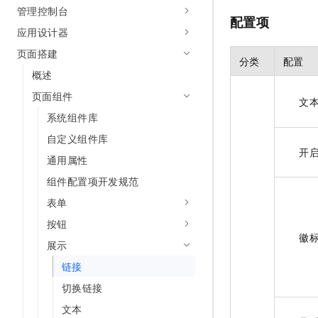
管理控制台
AI 产品 免费试用
网络
安全
云开发大赛
配置项
Tableau 订阅
1亿+ 大模型 tokens 和 
应用设计器
可观测
入门学习赛
中间件
AI空中课堂在线直播课
页面搭建
140+云产品 免费试用
大模型服务
分类
配置
上云与迁云
产品新客免费试用，最长1
数据库
概述
生态解决方案
千问AI平台-Token Plan
页面组件
企业出海
大模型ACA认证体验
文
大数据计算
助力企业全员 AI 认知与能
系统组件库
行业生态解决方案
政企业务
媒体服务
千问AI平台-模型体验
自定义组件库
开发者生态解决方案
开
在线体验全尺寸、多种模态
通用属性
企业服务与云通信
AI 开发和 AI 应用解决
Happy 系列大模型
组件配置项开发规范
域名与网站
表单
终端用户计算
按钮
徽
展示
Serverless
大模型解决方案
链接
开发工具
快速部署 Dify，高效搭建 
切换链接
迁移与运维管理
文本