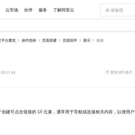
云市场
伙伴
服务
了解阿里云
AI 特惠
数据与 API
成为产品伙伴
企业增值服务
最佳实践
价格计算器
AI 场景体
基础软件
产品伙伴合
阿里云认证
市场活动
配置报价
大模型
发平台魔笔
操作指南
页面搭建
页面组件
展示
链接
自助选配和估算价格
新方式
域名与网站
睿译宝，AI翻译排版一步到位
智启 AI 普惠权益
产品生态集成认证中心
企业支持计划
云上春晚
千问官方 MaaS 平台，为开发者和 Agent 而生，新用户赠送 1 亿 + tokens 额度
云服务器 EC
Qwen Aud
AI Coding
阿里云Maa
2026 阿里云
为企业打
数据集
Windows
大模型认证
模型
NEW
NEW
交付可用成果
值低价云产品抢先购
提供智能易用的域名与建站服务
上传文档即自动完成翻译和格式还原
至高享 1亿+免费 tokens，加速 Al 应用落地
安全可靠、弹
智能编程，一键
产品生态伙伴
专家技术服务
云上奥运之旅
弹性计算合作
阿里云中企出
手机三要素
宝塔 Linux
全部认证
价格优势
有专属领域专家
对象存储 OSS
GLM-5.2：长任务时代开源旗舰模型
阿里云 OPC 创新助力计划
云数据库 RD
即刻拥有 DeepS
AI 电商营销
产品生态伙伴工作台
企业增值服务台
云栖战略参考
云存储合作计
云栖大会
身份实名认证
CentOS
训练营
推动算力普惠，释放技术红利
的大模型服务
最高返9万
多领域专家智能体,一键组建 AI 虚拟交付团队
至高百万元 Token 补贴，加速一人公司成长
稳定、安全、高性价比、高性能的云存储服务
真正可用的 1M 上下文,一次完成代码全链路开发
轻松解锁专属 Dee
从图文生成到
复制 MD 格式
 03:11:44
云上的中国
数据库合作计
活动全景
短信
Docker
图片和
站式影视创作平台
人工智能平台 PAI
Hermes Agent，打造自进化智能体
Token Plan 模型订阅计划
Qoder
5 分钟轻松部署
AI 广告创作
企业成长
大模型
NEW
信息公告
看见新力量
云网络合作计
OCR 文字识别
JAVA
级电脑
证享300元代金券
可视化编排打通从文字构思到成片全链路闭环
一站式AI开发、训练和推理服务
自主进化，持久记忆，越用越聪明
Qwen3.8-Max 首发尝鲜，限时加量 10 倍，夜间低至2折
面向真实软件
图文、视频一
Kimi-K3
HappyHors
NEW
魔搭 Mode
loud
服务实践
官网公告
Kimi 最新旗舰模型，长程编程与推理利器
让文字生成流
金融模力时刻
Salesforce O
版
发票查验
全能环境
Qoder CN
Claude Code + GStack 打造工程团队
千问办公，限时限量积分加倍
云原生数据库 P
低代码高效构
AI 建站
NEW
作计划
计划
创新中心
魔搭 ModelSc
健康状态
让AI从“聊天伙伴”进化为能干活的“数字员工”
覆盖公网/内网、递归/权威、移动APP等全场景解析服务
安装技能 GStack，拥有专属 AI 工程团队
你的AI工作搭子，覆盖日常办公高频场景
基于千问大模型等，支持代码智能生成、研发智能问答
0 代码专业建
客户案例
创建可点击链接的 UI 元素，通常用于导航或连接相关内容，以便用
天气预报查询
操作系统
Deepseek-v4-pro
HappyHors
态合作计划
态智能体模型
旗舰 MoE 大模型，百万上下文与顶尖推理能力
图生视频，流
Compute
同享
容器服务 Kubernetes 版 ACK
万小智 AI 建站低至 15元/月
云防火墙
AI 短剧/漫剧
快递物流查询
WordPress
成为服务伙
高校合作
式云数据仓库
点，立即开启云上创新
提供一站式管理容器应用的 K8s 服务
送.CN域名，送备案服务码
云原生的云上
AI助力短剧
GLM-5.2
Wan2.7-T
Ubuntu