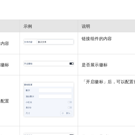
服务生态伙伴
视觉 Coding、空间感知、多模态思考等全面升级
1M上下文，专为长程任务能力而生
云工开物
企业应用
Night Plan 支持 Qwen 3.8-Max
AI 办公
NEW
Red Hat
30+ 款产品免费体验
夜间 5 折，Qwen/Meoo/TokenPlan 客户专享
AI智能应用
科研合作
ERP
堂（旗舰版）
SUSE
智能客服
AI 应用构建
大模型原生
示例
说明
CRM
2个月
自动承接线索
建站小程序
链接组件的内容
Qoder
大模型服务平台百炼-应用模版
OA 办公系统
HOT
NEW
本内容
面向真实软件
个人版上线、团队版降价；千问3.8-Max首发发尝鲜
丰富多元化的应用模版和解决方案
力提升
财税管理
模板建站
万有无界
大模型服务平台百炼-智能体
400电话
定制建站
启徽标
是否展示徽标
的模型效果
灵活可视化地构建企业级 Agent
方案
广告营销
模板小程序
秒悟
人工智能平台 PAI
「开启徽标」后，可以配置
定制小程序
云端极速 AI 
新一代 AI 视频生成模型，深度适配广告营销等场景
AI Native 的算法工程平台，一站式完成建模、训练、推理服务部署
APP 开发
标配置
建站系统
AI 应用
10分钟微调：让0.6B模型媲美235B模型
多模态数据信
依托云原生高可用架构,实现Dify私有化部署
用1%尺寸在特定领域达到大模型90%以上效果