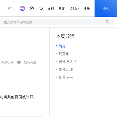
文档
备案
控制台
注册
登录
输入文档关键字查找
验
作计划
器
AI 活动
专业服务
服务伙伴合作计划
开发者社区
加入我们
服务平台百炼
阿里云 OPC 创新助力计划
本页导读
一站式生成采购清单，支持单品或批量购买
S
io：打造专属 AI 语音助手
S产品伙伴计划（繁花）
峰会
造的大模型服务与应用开发平台
轻量应用服务器
一句话生成原生可编辑精美 PPT 文稿
AI 生产力先锋
Al MaaS 服务伙伴赋能合作
域名
博文
Careers
至高可申请百万元
简介
性可伸缩的云计算服务
开启高性价比 AI 编程新体验
Qwen-Audio-3.0-Realtime 端到端实时语音角色扮演
输入一句话想法, 轻松生成专业的 PPT
先锋实践拓展 AI 生产力的边界
快速构建应用程序和网站，即刻迈出上云第一步
Token 补贴，五大权
计划
海大会
伙伴信用分合作计划
商标
问答
社会招聘
配置项
益加速 OPC 成功
S
eek-V4-Pro
数字证书管理服务（原SSL证书）
一键部署幻兽帕鲁游戏服务器
飞天发布时刻
HOT
划
备案
电子书
校园招聘
属性与方法
pSeek-V4-Pro
视频创作，一键激活电商全链路生产力
全托管，含MySQL、PostgreSQL、SQL Server、MariaDB多引擎
实现全站HTTPS，呈现可信的WEB访问
一键购买专属联机服务器，轻松开启游戏
所见，即是所愿
我的收藏
产品详情
更多支持
划
公司注册
镜像站
事件回调
视频生成
语音识别与合成
专属 QwenPaw
短信服务
漫剧工坊：一站式动画创作平台
AI 实训营
HOT
合作伙伴培训与认证
场景示例
划
上云迁移
的智能体编程平台
站生成，高效打造优质广告素材
从聊天伙伴进化为能主动干活的本地数字员工
快速生产连贯的高质量长漫剧
从基础到进阶，Agent 创客手把手教你
国内短信简单易用，安全可靠，秒级触达，全球覆盖200+国家和地区。
e-1.1-T2V
Qwen3-TTS-Flash
lScope
我要反馈
查询合作伙伴
畅细腻的高质量视频
离线语音合成大模型，多语言方言自适应，低延迟高稳定
n Alibaba Cloud ISV 合作
代维服务
olarDB
建企业门户网站
大数据开发治理平台 DataWorks
10 分钟搭建微信、支付宝小程序
创新加速
ope
登录合作伙伴管理后台
我要建议
站，无忧落地极速上线
以可视化方式快速构建移动和 PC 门户网站
100%兼容MySQL、PostgreSQL，兼容Oracle，支持集中和分布式
高效部署网站，快速应用到小程序
Data Agent 驱动的一站式 Data+AI 开发治理平台
户访问其他页面或资源。
e-1.1-I2V
Cosyvoice-V3-Flash
安全
畅自然，细节丰富
高表现力语音合成大模型，语音克隆听感自然
我要投诉
上云场景组合购
伴
边界网络安全防护产品
漫剧创作，剧本、分镜、视频高效生成
覆盖90%+业务场景，专享组合折扣价
2V
VPN
Fun-ASR