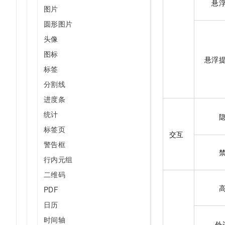
悬
10 分钟在聊天系统中增加
图片
专有云
圆形图片
头像
图标
悬浮
标签
分割线
进度条
统计
标签页
交互
警告框
行内元组
二维码
PDF
日历
时间轴
外