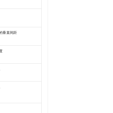
的垂直间距
度
。
。