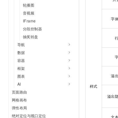
轮播图
音视频
字
IFrame
分段控制器
抽奖转盘
导航
数据
容器
框架
溢
图表
AI
样式
页面路由
溢出
网格画布
弹性布局
绝对定位与视口定位
文