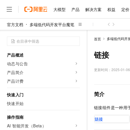
大模型
产品
解决方案
权益
定价
官方文档
多端低代码开发平台魔笔
大模型
产品
解决方案
权益
定价
云市场
伙伴
服务
了解阿里云
精选产品
精选解决方案
普惠上云
产品定价
精选商城
成为销售伙伴
售前咨询
为什么选择阿里云
千问AI平台
多端低代码开
首页
了解云产品的定价详情
大模型服务平台百炼
千问办公，解锁你的工作
普惠上云 官方力荐
分销伙伴
在线服务
网站建设
什么是云计算
大
大模型服务与应用平台
企业级Agent产品，直接
云服务器38元/年起，超
链接
产品概述
咨询伙伴
多端小程序
技术领先
云上成本管理
售后服务
千问大模型
Agency Agents：拥
官方推荐返现计划
大模型
动态与公告
大模型
精选产品
精选解决方案
Salesforce 国际版订阅
稳定可靠
管理和优化成本
多元化、高性能、安全可靠
推荐新用户得奖励，单订单
更新时间：
2025-01-06
销售伙伴合作计划
产品简介
自助服务
友盟天域
安全合规
人工智能与机器学习
AI
文本生成
无影云电脑
HappyHorse 打造一
云工开物
产品计费
无影生态合作计划
在线服务
观测云
分析师报告
随时随地安全接入的云上超
高校专属算力普惠，学生认
计算
互联网应用开发
Qwen3.8-Max
HOT
简介
Salesforce On Alibaba C
工单服务
快速入门
智能体时代全能旗舰模型
Tuya 物联网平台阿里云
研究报告与白皮书
云解析DNS
快速拥有专属 OpenClaw
Consulting Partner 合
大数据
容器
快速开始
免费试用
短信专区
链接组件是一种用于
蓝凌 OA
Qwen3.7-Plus
AI 大模型销售与服务生
现代化应用
存储
天池大赛
能看、能想、能动手的多模
云原生大数据计算服务 Max
解决方案免费试用 新老
操作指南
电子合同
面向分析的企业级SaaS模
最高领取价值200元试用
安全
网络与CDN
AI 智能开发（Beta）
AI 算法大赛
Qwen3-VL-Plus
畅捷通