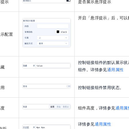
浮提示
是否展示悬浮提示
一个 AI 助手
即刻拥有 DeepSeek-R1 满血版
超强辅助，Bol
在企业官网、通讯软件中为客户提供 AI 客服
多种方案随心选，轻松解锁专属 DeepSeek
开启「悬浮提示」后，可以
提示配置
控制链接组件的默认展示状
隐藏
组件。详情参见
通用属性
禁用
控制链接组件禁用状态。
高度
组件高度，
详情参见
通用属
详情参见
通用属性
边距