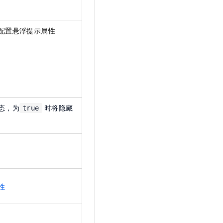
t.diy 一步搞定创意建站
构建大模型应用的安全防护体系
通过自然语言交互简化开发流程,全栈开发支持
通过阿里云安全产品对 AI 应用进行安全防护
配置悬浮提示属性
态，为
时将隐藏
true
性