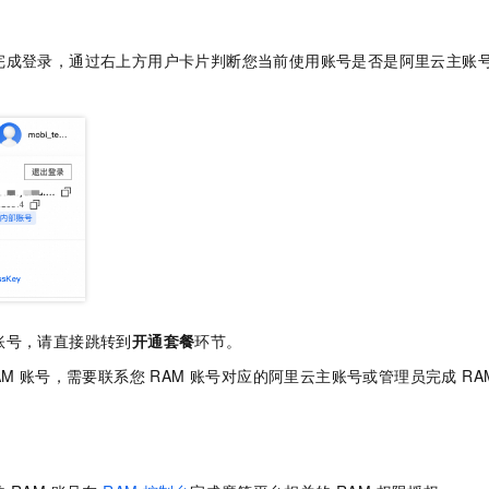
服务生态伙伴
视觉 Coding、空间感知、多模态思考等全面升级
1M上下文，专为长程任务能力而生
云工开物
企业应用
Night Plan 支持 Qwen 3.8-Max
AI 办公
NEW
Red Hat
30+ 款产品免费体验
夜间 5 折，Qwen/Meoo/TokenPlan 客户专享
AI智能应用
科研合作
完成登录，通过右上方用户卡片判断您当前使用账号是否是阿里云主账
ERP
堂（旗舰版）
SUSE
智能客服
AI 应用构建
大模型原生
CRM
2个月
自动承接线索
建站小程序
Qoder
大模型服务平台百炼-应用模版
OA 办公系统
HOT
NEW
面向真实软件
个人版上线、团队版降价；千问3.8-Max首发发尝鲜
丰富多元化的应用模版和解决方案
力提升
财税管理
模板建站
万有无界
大模型服务平台百炼-智能体
400电话
定制建站
的模型效果
灵活可视化地构建企业级 Agent
方案
广告营销
模板小程序
秒悟
人工智能平台 PAI
定制小程序
云端极速 AI 
新一代 AI 视频生成模型，深度适配广告营销等场景
AI Native 的算法工程平台，一站式完成建模、训练、推理服务部署
APP 开发
账号，请直接跳转到
开通套餐
环节。
AM 账号，需要联系您 RAM 账号对应的阿里云主账号或管理员完成 R
建站系统
AI 应用
10分钟微调：让0.6B模型媲美235B模型
多模态数据信
依托云原生高可用架构,实现Dify私有化部署
用1%尺寸在特定领域达到大模型90%以上效果