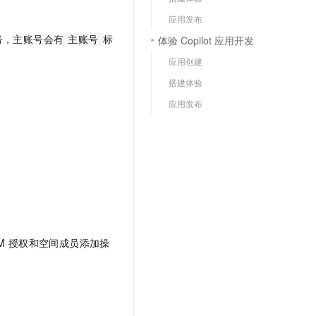
文戏情感细腻自然，动作戏激烈拳拳到肉，实现更强表演能力
支持中英文自由切换，具备更强的噪声鲁棒性
云聚AI 严选权益
SSL 证书
应用发布
，一键激活高效办公新体验
精选AI产品，从模型到应用全链提效
号，主账号会有
标
体验 Copilot 应用开发
主账号
堡垒机
AI 用量加速计划
应用
应用创建
防火墙
、识别商机，让客服更高效、服务更出色。
新老同享，达量后返
搭建体验
千问办公
主机安全
NEW
应用发布
的智能体编程平台
一站式AI生产力平台
AI 应用及服务市场
伶鹊
企业级人与Agent协作平台，接入和调度多个数字员工
智能客服平台，对话机器人、对话分析、智能外呼
AI 应用
大模型服务平台百炼 - 全妙
大模型
应用创作平台
多模态内容创作工具，已接入 DeepSeek
自然语言处理
数据标注
AM 授权和空间成员添加操
机器学习
息提取
与 AI 智能体进行实时音视频通话
从文本、图片、视频中提取结构化的属性信息
构建支持视频理解的 AI 音视频实时通话应用