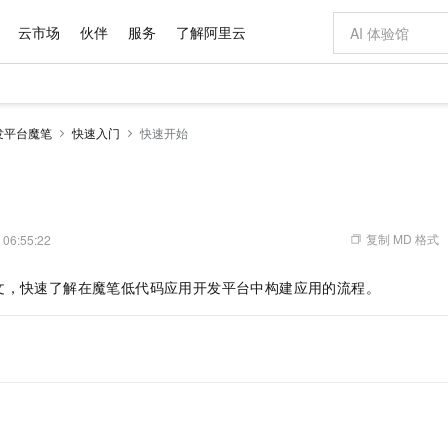
云市场
伙伴
服务
了解阿里云
AI 特惠
数据与 API
成为产品伙伴
企业增值服务
最佳实践
价格计算器
AI 场景体
基础软件
产品伙伴合
阿里云认证
市场活动
配置报价
大模型
发平台魔笔
快速入门
快速开始
自助选配和估算价格
新方式
域名与网站
睿译宝，AI翻译排版一步到位
智启 AI 普惠权益
产品生态集成认证中心
企业支持计划
云上春晚
千问官方 MaaS 平台，为开发者和 Agent 而生，新用户赠送 1 亿 + tokens 额度
云服务器 EC
Qwen Aud
AI Coding
阿里云Maa
2026 阿里云
为企业打
数据集
Windows
大模型认证
模型
NEW
NEW
交付可用成果
值低价云产品抢先购
提供智能易用的域名与建站服务
上传文档即自动完成翻译和格式还原
至高享 1亿+免费 tokens，加速 Al 应用落地
安全可靠、弹
智能编程，一键
产品生态伙伴
专家技术服务
云上奥运之旅
弹性计算合作
阿里云中企出
手机三要素
宝塔 Linux
全部认证
价格优势
有专属领域专家
对象存储 OSS
GLM-5.2：长任务时代开源旗舰模型
阿里云 OPC 创新助力计划
云数据库 RD
即刻拥有 DeepS
AI 电商营销
产品生态伙伴工作台
企业增值服务台
云栖战略参考
云存储合作计
云栖大会
身份实名认证
CentOS
训练营
推动算力普惠，释放技术红利
的大模型服务
最高返9万
多领域专家智能体,一键组建 AI 虚拟交付团队
至高百万元 Token 补贴，加速一人公司成长
稳定、安全、高性价比、高性能的云存储服务
真正可用的 1M 上下文,一次完成代码全链路开发
轻松解锁专属 Dee
从图文生成到
复制 MD 格式
 06:55:22
云上的中国
数据库合作计
活动全景
短信
Docker
图片和
站式影视创作平台
人工智能平台 PAI
Hermes Agent，打造自进化智能体
Token Plan 模型订阅计划
Qoder
5 分钟轻松部署
AI 广告创作
企业成长
大模型
NEW
信息公告
文，快速了解在
魔笔低代码应用开发平台
中构建应用的流程。
看见新力量
云网络合作计
OCR 文字识别
JAVA
级电脑
证享300元代金券
可视化编排打通从文字构思到成片全链路闭环
一站式AI开发、训练和推理服务
自主进化，持久记忆，越用越聪明
Qwen3.8-Max 首发尝鲜，限时加量 10 倍，夜间低至2折
面向真实软件
图文、视频一
Kimi-K3
HappyHors
NEW
魔搭 Mode
loud
服务实践
官网公告
Kimi 最新旗舰模型，长程编程与推理利器
让文字生成流
金融模力时刻
Salesforce O
版
发票查验
全能环境
Qoder CN
Claude Code + GStack 打造工程团队
千问办公，限时限量积分加倍
云原生数据库 P
低代码高效构
AI 建站
NEW
作计划
计划
创新中心
魔搭 ModelSc
健康状态
让AI从“聊天伙伴”进化为能干活的“数字员工”
覆盖公网/内网、递归/权威、移动APP等全场景解析服务
安装技能 GStack，拥有专属 AI 工程团队
你的AI工作搭子，覆盖日常办公高频场景
基于千问大模型等，支持代码智能生成、研发智能问答
0 代码专业建
客户案例
天气预报查询
操作系统
Deepseek-v4-pro
HappyHors
态合作计划
态智能体模型
旗舰 MoE 大模型，百万上下文与顶尖推理能力
图生视频，流
Compute
同享
容器服务 Kubernetes 版 ACK
万小智 AI 建站低至 15元/月
云防火墙
AI 短剧/漫剧
快递物流查询
WordPress
成为服务伙
高校合作
式云数据仓库
点，立即开启云上创新
提供一站式管理容器应用的 K8s 服务
送.CN域名，送备案服务码
云原生的云上
AI助力短剧
GLM-5.2
Wan2.7-T
Ubuntu