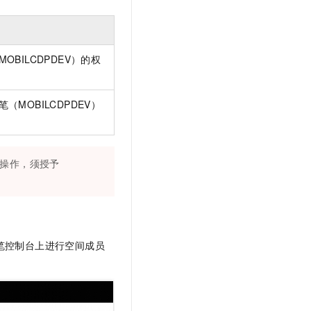
t.diy 一步搞定创意建站
构建大模型应用的安全防护体系
通过自然语言交互简化开发流程,全栈开发支持
通过阿里云安全产品对 AI 应用进行安全防护
BILCDPDEV）的权
MOBILCDPDEV）
的操作，须授予
魔笔控制台上进行空间成员