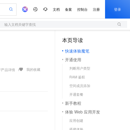
文档
备案
控制台
注册
登录
输入文档关键字查找
验
作计划
器
AI 活动
专业服务
服务伙伴合作计划
开发者社区
加入我们
服务平台百炼
阿里云 OPC 创新助力计划
本页导读
一站式生成采购清单，支持单品或批量购买
S
io：打造专属 AI 语音助手
S产品伙伴计划（繁花）
峰会
造的大模型服务与应用开发平台
轻量应用服务器
一句话生成原生可编辑精美 PPT 文稿
AI 生产力先锋
Al MaaS 服务伙伴赋能合作
域名
博文
Careers
至高可申请百万元
快速体验魔笔
性可伸缩的云计算服务
开启高性价比 AI 编程新体验
Qwen-Audio-3.0-Realtime 端到端实时语音角色扮演
输入一句话想法, 轻松生成专业的 PPT
先锋实践拓展 AI 生产力的边界
快速构建应用程序和网站，即刻迈出上云第一步
Token 补贴，五大权
计划
海大会
伙伴信用分合作计划
商标
问答
社会招聘
开通使用
益加速 OPC 成功
S
eek-V4-Pro
数字证书管理服务（原SSL证书）
一键部署幻兽帕鲁游戏服务器
飞天发布时刻
HOT
划
备案
电子书
校园招聘
判断用户类型
pSeek-V4-Pro
视频创作，一键激活电商全链路生产力
全托管，含MySQL、PostgreSQL、SQL Server、MariaDB多引擎
实现全站HTTPS，呈现可信的WEB访问
一键购买专属联机服务器，轻松开启游戏
所见，即是所愿
我的收藏
产品详情
更多支持
划
公司注册
镜像站
RAM 鉴权
视频生成
语音识别与合成
专属 QwenPaw
短信服务
漫剧工坊：一站式动画创作平台
AI 实训营
HOT
合作伙伴培训与认证
空间成员添加
划
上云迁移
的智能体编程平台
站生成，高效打造优质广告素材
从聊天伙伴进化为能主动干活的本地数字员工
快速生产连贯的高质量长漫剧
从基础到进阶，Agent 创客手把手教你
国内短信简单易用，安全可靠，秒级触达，全球覆盖200+国家和地区。
e-1.1-T2V
Qwen3-TTS-Flash
lScope
我要反馈
查询合作伙伴
开通套餐
畅细腻的高质量视频
离线语音合成大模型，多语言方言自适应，低延迟高稳定
n Alibaba Cloud ISV 合作
代维服务
olarDB
建企业门户网站
大数据开发治理平台 DataWorks
10 分钟搭建微信、支付宝小程序
新手教程
创新加速
ope
登录合作伙伴管理后台
我要建议
站，无忧落地极速上线
以可视化方式快速构建移动和 PC 门户网站
100%兼容MySQL、PostgreSQL，兼容Oracle，支持集中和分布式
高效部署网站，快速应用到小程序
Data Agent 驱动的一站式 Data+AI 开发治理平台
e-1.1-I2V
Cosyvoice-V3-Flash
体验 Web 应用开发
安全
畅自然，细节丰富
高表现力语音合成大模型，语音克隆听感自然
我要投诉
上云场景组合购
伴
应用创建
边界网络安全防护产品
漫剧创作，剧本、分镜、视频高效生成
覆盖90%+业务场景，专享组合折扣价
2V
VPN
Fun-ASR
搭建体验