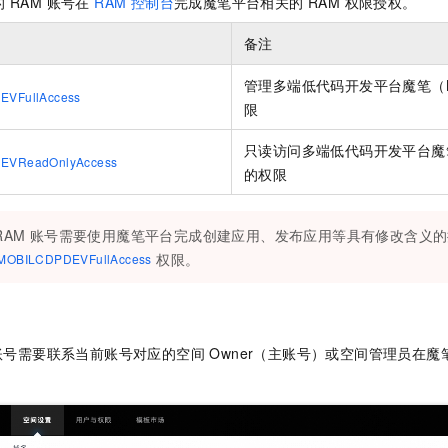
 RAM 账号在
RAM 控制台
完成魔笔平台相关的 RAM 权限授权。
一个 AI 助手
即刻拥有 DeepSeek-R1 满血版
超强辅助，Bol
在企业官网、通讯软件中为客户提供 AI 客服
多种方案随心选，轻松解锁专属 DeepSeek
备注
管理多端低代码开发平台魔笔（MO
EVFullAccess
限
只读访问多端低代码开发平台魔笔（
EVReadOnlyAccess
的权限
 RAM 账号需要使用魔笔平台完成创建应用、发布应用等具有修改含义
权限。
nMOBILCDPDEVFullAccess
 账号需要联系当前账号对应的空间 Owner（主账号）或空间管理员在