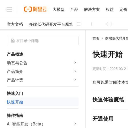
大模型
产品
解决方案
权益
定价
官方文档
多端低代码开发平台魔笔
大模型
产品
解决方案
权益
定价
云市场
伙伴
服务
了解阿里云
精选产品
精选解决方案
普惠上云
产品定价
精选商城
成为销售伙伴
售前咨询
为什么选择阿里云
千问AI平台
多端低代码开
首页
了解云产品的定价详情
大模型服务平台百炼
千问办公，解锁你的工作
普惠上云 官方力荐
分销伙伴
在线服务
网站建设
什么是云计算
大
大模型服务与应用平台
企业级Agent产品，直接
云服务器38元/年起，超
快速开始
产品概述
咨询伙伴
多端小程序
技术领先
云上成本管理
售后服务
千问大模型
Agency Agents：拥
官方推荐返现计划
大模型
动态与公告
大模型
精选产品
精选解决方案
Salesforce 国际版订阅
稳定可靠
管理和优化成本
多元化、高性能、安全可靠
推荐新用户得奖励，单订单
更新时间：
2025-03-21
销售伙伴合作计划
产品简介
自助服务
友盟天域
安全合规
人工智能与机器学习
AI
文本生成
无影云电脑
HappyHorse 打造一
云工开物
产品计费
您可以通过阅读本
无影生态合作计划
在线服务
观测云
分析师报告
随时随地安全接入的云上超
高校专属算力普惠，学生认
计算
互联网应用开发
Qwen3.8-Max
HOT
Salesforce On Alibaba C
工单服务
快速入门
智能体时代全能旗舰模型
Tuya 物联网平台阿里云
研究报告与白皮书
云解析DNS
快速拥有专属 OpenClaw
Consulting Partner 合
快速体验魔笔
大数据
容器
快速开始
免费试用
短信专区
蓝凌 OA
Qwen3.7-Plus
AI 大模型销售与服务生
现代化应用
存储
天池大赛
能看、能想、能动手的多模
云原生大数据计算服务 Max
解决方案免费试用 新老
操作指南
电子合同
开通使用
面向分析的企业级SaaS模
最高领取价值200元试用
安全
网络与CDN
AI 智能开发（Beta）
AI 算法大赛
Qwen3-VL-Plus
畅捷通