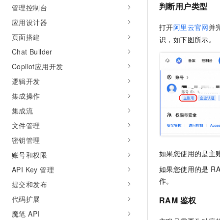
判断用户类型
管理控制台
AI 产品 免费试用
网络
安全
云开发大赛
Tableau 订阅
1亿+ 大模型 tokens 和 
应用设计器
打开
阿里云官网
并
可观测
入门学习赛
中间件
AI空中课堂在线直播课
页面搭建
140+云产品 免费试用
识，如下图所示。
大模型服务
上云与迁云
产品新客免费试用，最长1
数据库
Chat Builder
生态解决方案
千问AI平台-Token Plan
Copilot应用开发
企业出海
大模型ACA认证体验
大数据计算
助力企业全员 AI 认知与能
逻辑开发
行业生态解决方案
政企业务
媒体服务
千问AI平台-模型体验
集成操作
开发者生态解决方案
在线体验全尺寸、多种模态
集成流
企业服务与云通信
AI 开发和 AI 应用解决
Happy 系列大模型
文件管理
域名与网站
密钥管理
终端用户计算
如果您使用的是主
账号和权限
如果您使用的是 R
API Key 管理
Serverless
大模型解决方案
作。
提交和发布
开发工具
快速部署 Dify，高效搭建 
代码扩展
RAM 鉴权
迁移与运维管理
魔笔 API