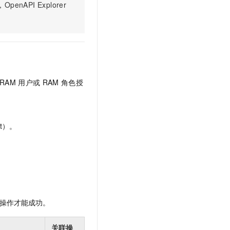
文戏情感细腻自然，动作戏激烈拳拳到肉，实现更强表演能力
支持中英文自由切换，具备更强的噪声鲁棒性
PI Explorer
云聚AI 严选权益
SSL 证书
，一键激活高效办公新体验
精选AI产品，从模型到应用全链提效
堡垒机
AI 用量加速计划
应用
防火墙
、识别商机，让客服更高效、服务更出色。
新老同享，达量后返
千问办公
主机安全
NEW
的智能体编程平台
一站式AI生产力平台
RAM
用户或
RAM
角色授
AI 应用及服务市场
伶鹊
企业级人与Agent协作平台，接入和调度多个数字员工
智能客服平台，对话机器人、对话分析、智能外呼
AI 应用
t）。
大模型服务平台百炼 - 全妙
大模型
应用创作平台
多模态内容创作工具，已接入 DeepSeek
自然语言处理
数据标注
机器学习
操作才能成功。
息提取
与 AI 智能体进行实时音视频通话
从文本、图片、视频中提取结构化的属性信息
构建支持视频理解的 AI 音视频实时通话应用
关联操