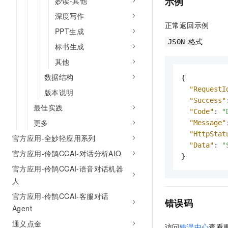
示例
妙读-其他
深度写作
正常返回示例
PPT生成
格式
JSON
标书生成
其他
数据结构
{
"RequestI
版本说明
"Success"
最佳实践
"Code"
:
"
更多
"Message"
"HttpStat
官方应用-全妙轻应用系列
"Data"
:
"
官方应用-伶鹊CCAI-对话分析AIO
}
官方应用-伶鹊CCAI-语音对话机器
人
官方应用-伶鹊CCAI-客服对话
错误码
Agent
通义点金
访问
错误中心
查看