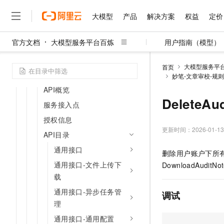
官方应用-全妙解决方案类产品
大模型
产品
解决方案
权益
定价
妙笔、妙策和审校
官方文档
大模型服务平台百炼
用户指南（模型）
妙搜和妙读
大模型
产品
解决方案
权益
定价
云市场
伙伴
服务
了解阿里云
精选产品
精选解决方案
普惠上云
产品定价
精选商城
成为销售伙伴
售前咨询
为什么选择阿里云
开发文档
千问AI平台
大模型服务平
首页
了解云产品的定价详情
API参考
妙笔-文章审校-规
大模型服务平台百炼
睿译宝，AI翻译排版一
普惠上云 官方力荐
分销伙伴
在线服务
网站建设
什么是云计算
大
大模型服务与应用平台
上传文档即自动完成翻译和
云服务器38元/年起，超
API概览
咨询伙伴
多端小程序
技术领先
DeleteA
云上成本管理
售后服务
服务接入点
千问大模型
GLM-5.2：长任务时代
官方推荐返现计划
大模型
大模型
精选产品
精选解决方案
Salesforce 国际版订阅
稳定可靠
管理和优化成本
授权信息
多元化、高性能、安全可靠
推荐新用户得奖励，单订单
销售伙伴合作计划
自助服务
更新时间：
2026-01-13
友盟天域
安全合规
人工智能与机器学习
AI
文本生成
API目录
无影云电脑
Hermes Agent，打造
云工开物
无影生态合作计划
在线服务
通用接口
观测云
分析师报告
随时随地安全接入的云上超
自主进化，持久记忆，越用
高校专属算力普惠，学生认
计算
互联网应用开发
删除用户账户下所
Qwen3.8-Max
HOT
Salesforce On Alibaba C
工单服务
通用接口-文件上传下
DownloadAudi
智能体时代全能旗舰模型
Tuya 物联网平台阿里云
研究报告与白皮书
云解析DNS
快速拥有专属 OpenClaw
Consulting Partner 合
大数据
容器
载
免费试用
短信专区
蓝凌 OA
Qwen3.7-Plus
AI 大模型销售与服务生
通用接口-异步任务管
现代化应用
存储
调试
天池大赛
能看、能想、能动手的多模
云原生大数据计算服务 Max
解决方案免费试用 新老
理
电子合同
面向分析的企业级SaaS模
最高领取价值200元试用
安全
网络与CDN
AI 算法大赛
Qwen3-VL-Plus
通用接口-通用配置
畅捷通