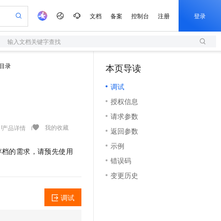
文档
备案
控制台
注册
登录
输入文档关键字查找
验
作计划
器
AI 活动
专业服务
服务伙伴合作计划
开发者社区
加入我们
服务平台百炼
阿里云 OPC 创新助力计划
I目录
本页导读
（1）
一站式生成采购清单，支持单品或批量购买
S
可编辑精美 PPT 文稿
S产品伙伴计划（繁花）
峰会
造的大模型服务与应用开发平台
轻量应用服务器
Agency Agents：拥有专属领域专家
AI 生产力先锋
Al MaaS 服务伙伴赋能合作
域名
博文
Careers
至高可申请百万元
调试
性可伸缩的云计算服务
 轻松生成专业的 PPT
开启高性价比 AI 编程新体验
先锋实践拓展 AI 生产力的边界
快速构建应用程序和网站，即刻迈出上云第一步
多领域专家智能体,一键组建 AI 虚拟交付团队
Token 补贴，五大权
计划
海大会
伙伴信用分合作计划
商标
问答
社会招聘
授权信息
益加速 OPC 成功
S
帕鲁游戏服务器
数字证书管理服务（原SSL证书）
HappyHorse 打造一站式影视创作平台
飞天发布时刻
HOT
划
备案
电子书
校园招聘
请求参数
联机服务器，轻松开启游戏
视频创作，一键激活电商全链路生产力
全托管，含MySQL、PostgreSQL、SQL Server、MariaDB多引擎
实现全站HTTPS，呈现可信的WEB访问
所见，即是所愿
可视化编排打通从文字构思到成片全链路闭环
更多支持
我的收藏
产品详情
划
公司注册
镜像站
返回参数
视频生成
语音识别与合成
 智能体与工作流应用
短信服务
漫剧工坊：一站式动画创作平台
AI 实训营
合作伙伴培训与认证
示例
划
上云迁移
的智能体编程平台
站生成，高效打造优质广告素材
通过阿里云百炼高效搭建AI应用,助力高效开发
快速生产连贯的高质量长漫剧
从基础到进阶，Agent 创客手把手教你
国内短信简单易用，安全可靠，秒级触达，全球覆盖200+国家和地区。
存档的需求，请预先使用
e-1.1-T2V
Qwen3-TTS-Flash
lScope
我要反馈
查询合作伙伴
错误码
畅细腻的高质量视频
离线语音合成大模型，多语言方言自适应，低延迟高稳定
n Alibaba Cloud ISV 合作
代维服务
olarDB
建企业门户网站
大数据开发治理平台 DataWorks
10 分钟搭建微信、支付宝小程序
变更历史
创新加速
ope
登录合作伙伴管理后台
我要建议
站，无忧落地极速上线
以可视化方式快速构建移动和 PC 门户网站
100%兼容MySQL、PostgreSQL，兼容Oracle，支持集中和分布式
高效部署网站，快速应用到小程序
Data Agent 驱动的一站式 Data+AI 开发治理平台
e-1.1-I2V
Cosyvoice-V3-Flash
安全
畅自然，细节丰富
高表现力语音合成大模型，语音克隆听感自然
我要投诉
调试
上云场景组合购
伴
边界网络安全防护产品
漫剧创作，剧本、分镜、视频高效生成
覆盖90%+业务场景，专享组合折扣价
2V
VPN
Fun-ASR