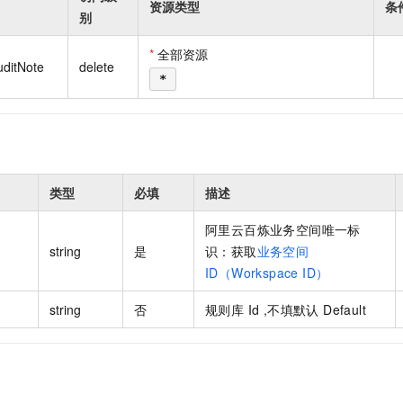
资源类型
条
一个 AI 助手
即刻拥有 DeepSeek-R1 满血版
超强辅助，Bol
别
在企业官网、通讯软件中为客户提供 AI 客服
多种方案随心选，轻松解锁专属 DeepSeek
*
全部资源
uditNote
delete
*
类型
必填
描述
阿里云百炼业务空间唯一标
string
是
识：获取
业务空间
ID（Workspace ID）
string
否
规则库 Id ,不填默认 Default