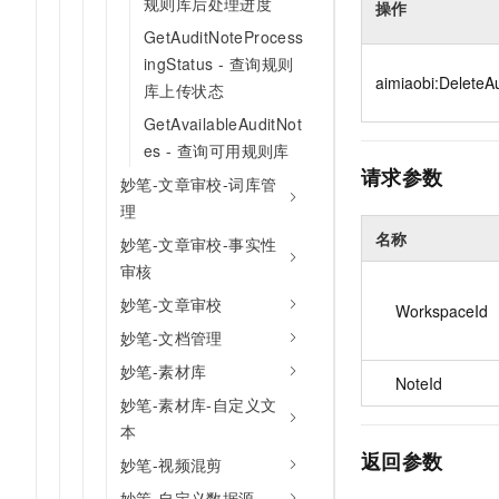
规则库后处理进度
操作
10 分钟在聊天系统中增加
专有云
GetAuditNoteProcess
ingStatus - 查询规则
aimiaobi:DeleteA
库上传状态
GetAvailableAuditNot
es - 查询可用规则库
请求参数
妙笔-文章审校-词库管
理
名称
妙笔-文章审校-事实性
审核
妙笔-文章审校
WorkspaceId
妙笔-文档管理
妙笔-素材库
NoteId
妙笔-素材库-自定义文
本
返回参数
妙笔-视频混剪
妙策-自定义数据源