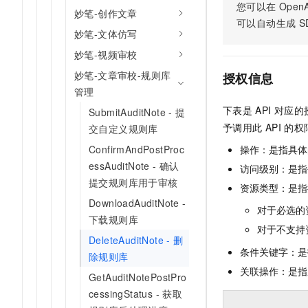
您可以在
OpenA
AI 产品 免费试用
网络
妙笔-创作文章
安全
云开发大赛
Tableau 订阅
可以自动生成
S
1亿+ 大模型 tokens 和 
妙笔-文体仿写
可观测
入门学习赛
中间件
AI空中课堂在线直播课
140+云产品 免费试用
妙笔-视频审校
大模型服务
上云与迁云
产品新客免费试用，最长1
数据库
妙笔-文章审校-规则库
授权信息
生态解决方案
千问AI平台-Token Plan
管理
企业出海
大模型ACA认证体验
大数据计算
下表是
API
对应的
SubmitAuditNote - 提
助力企业全员 AI 认知与能
行业生态解决方案
政企业务
予调用此
API
的权
媒体服务
交自定义规则库
千问AI平台-模型体验
开发者生态解决方案
在线体验全尺寸、多种模态
ConfirmAndPostProc
操作：是指具体
企业服务与云通信
AI 开发和 AI 应用解决
essAuditNote - 确认
访问级别：是指每
Happy 系列大模型
提交规则库用于审核
域名与网站
资源类型：是指
DownloadAuditNote -
对于必选的
终端用户计算
下载规则库
对于不支持
Serverless
DeleteAuditNote - 删
大模型解决方案
条件关键字：是
除规则库
开发工具
关联操作：是指
快速部署 Dify，高效搭建 
GetAuditNotePostPro
cessingStatus - 获取
迁移与运维管理