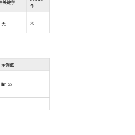
件关键字
t.diy 一步搞定创意建站
构建大模型应用的安全防护体系
作
通过自然语言交互简化开发流程,全栈开发支持
通过阿里云安全产品对 AI 应用进行安全防护
无
无
示例值
llm-xx