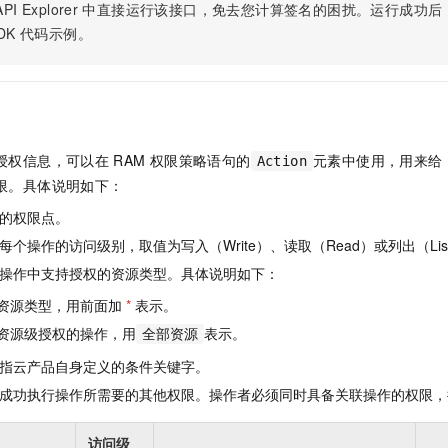
服务生态伙伴
视觉 Coding、空间感知、多模态思考等全面升级
1M上下文，专为长程任务能力而生
PI Explorer
中直接运行该接口，免去您计算签名的困扰。运行成功后，OpenA
云工开物
企业应用
Night Plan 支持 Qwen 3.8-Max
AI 办公
NEW
Red Hat
DK
代码示例。
30+ 款产品免费体验
夜间 5 折，Qwen/Meoo/TokenPlan 客户专享
AI智能应用
科研合作
ERP
堂（旗舰版）
SUSE
智能客服
AI 应用构建
大模型原生
CRM
2个月
自动承接线索
建站小程序
Qoder
大模型服务平台百炼-应用模版
OA 办公系统
HOT
NEW
面向真实软件
个人版上线、团队版降价；千问3.8-Max首发发尝鲜
丰富多元化的应用模版和解决方案
授权信息，可以在
RAM
权限策略语句的
元素中使用，用来给
力提升
Action
财税管理
模板建站
限。具体说明如下：
万有无界
大模型服务平台百炼-智能体
400电话
定制建站
的模型效果
灵活可视化地构建企业级 Agent
的权限点。
方案
广告营销
模板小程序
个操作的访问级别，取值为写入（Write）、读取（Read）或列出（Lis
秒悟
人工智能平台 PAI
操作中支持授权的资源类型。具体说明如下：
定制小程序
云端极速 AI 
新一代 AI 视频生成模型，深度适配广告营销等场景
AI Native 的算法工程平台，一站式完成建模、训练、推理服务部署
资源类型，用前面加
*
表示。
APP 开发
资源级授权的操作，用
表示。
全部资源
建站系统
指云产品自身定义的条件关键字。
成功执行操作所需要的其他权限。操作者必须同时具备关联操作的权限，
AI 应用
10分钟微调：让0.6B模型媲美235B模型
多模态数据信
依托云原生高可用架构,实现Dify私有化部署
用1%尺寸在特定领域达到大模型90%以上效果
访问级