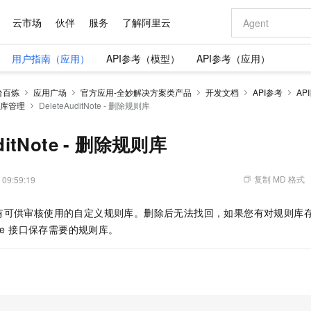
云市场
伙伴
服务
了解阿里云
用户指南（应用）
API参考（模型）
API参考（应用）
AI 特惠
数据与 API
成为产品伙伴
企业增值服务
最佳实践
价格计算器
AI 场景体
基础软件
产品伙伴合
阿里云认证
市场活动
配置报价
大模型
台百炼
应用广场
官方应用-全妙解决方案类产品
开发文档
API参考
AP
自助选配和估算价格
则库管理
DeleteAuditNote - 删除规则库
步到位
域名与网站
智启 AI 普惠权益
产品生态集成认证中心
企业支持计划
云上春晚
Qwen Audio：打造专属 AI 语音助手
千问官方 MaaS 平台，为开发者和 Agent 而生，新用户赠送 1 亿 + tokens 额度
云服务器 EC
一句话生成原生
AI Coding
阿里云Maa
2026 阿里云
为企业打
数据集
Windows
大模型认证
模型
NEW
NEW
格式还原
值低价云产品抢先购
提供智能易用的域名与建站服务
至高享 1亿+免费 tokens，加速 Al 应用落地
Qwen-Audio-3.0-Realtime 端到端实时语音角色扮演
安全可靠、弹
输入一句话想法,
智能编程，一键
产品生态伙伴
专家技术服务
云上奥运之旅
弹性计算合作
阿里云中企出
手机三要素
宝塔 Linux
全部认证
uditNote - 删除规则库
价格优势
开源旗舰模型
对象存储 OSS
即刻拥有 DeepSeek-V4-Pro
阿里云 OPC 创新助力计划
云数据库 RD
一键部署幻兽
AI 电商营销
产品生态伙伴工作台
企业增值服务台
云栖战略参考
云存储合作计
云栖大会
身份实名认证
CentOS
训练营
推动算力普惠，释放技术红利
的大模型服务
最高返9万
真正可用的 1M 上下文,一次完成代码全链路开发
轻松解锁专属 DeepSeek-V4-Pro
至高百万元 Token 补贴，加速一人公司成长
稳定、安全、高性价比、高性能的云存储服务
一键购买专属
从图文生成到
复制 MD 格式
 09:59:19
云上的中国
数据库合作计
活动全景
短信
Docker
图片和
自进化智能体
人工智能平台 PAI
5 分钟轻松部署专属 QwenPaw
Token Plan 模型订阅计划
Qoder
高效搭建 AI
AI 广告创作
企业成长
大模型
NEW
HOT
信息公告
看见新力量
云网络合作计
OCR 文字识别
JAVA
级电脑
越聪明
证享300元代金券
一站式AI开发、训练和推理服务
Qwen3.8-Max 首发尝鲜，限时加量 10 倍，夜间低至2折
从聊天伙伴进化为能主动干活的本地数字员工
面向真实软件
图文、视频一
有可供审核使用的自定义规则库。删除后无法找回，如果您有对规则库
Kimi-K3
HappyHors
NEW
魔搭 Mode
loud
服务实践
官网公告
tNote 接口保存需要的规则库。
Kimi 最新旗舰模型，长程编程与推理利器
让文字生成流
金融模力时刻
Salesforce O
版
发票查验
全能环境
Qoder CN
Claude Code + GStack 打造工程团队
千问办公，限时限量积分加倍
云原生数据库 P
低代码高效构
AI 建站
NEW
作计划
计划
创新中心
魔搭 ModelSc
健康状态
让AI从“聊天伙伴”进化为能干活的“数字员工”
覆盖公网/内网、递归/权威、移动APP等全场景解析服务
安装技能 GStack，拥有专属 AI 工程团队
你的AI工作搭子，覆盖日常办公高频场景
基于千问大模型等，支持代码智能生成、研发智能问答
0 代码专业建
客户案例
天气预报查询
操作系统
Deepseek-v4-pro
HappyHors
态合作计划
态智能体模型
旗舰 MoE 大模型，百万上下文与顶尖推理能力
图生视频，流
Compute
同享
容器服务 Kubernetes 版 ACK
万小智 AI 建站低至 15元/月
云防火墙
AI 短剧/漫剧
快递物流查询
WordPress
成为服务伙
高校合作
式云数据仓库
点，立即开启云上创新
提供一站式管理容器应用的 K8s 服务
送.CN域名，送备案服务码
云原生的云上
AI助力短剧
GLM-5.2
Wan2.7-T
Ubuntu