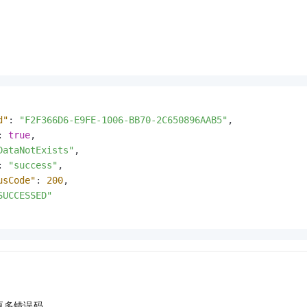
d"
:
"F2F366D6-E9FE-1006-BB70-2C650896AAB5"
,
:
true
,
DataNotExists"
,
:
"success"
,
usCode"
:
200
,
SUCCESSED"
更多错误码。