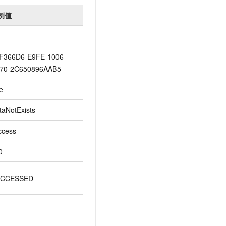
例值
F366D6-E9FE-1006-
70-2C650896AAB5
e
taNotExists
ccess
0
CCESSED