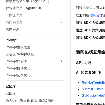
新版智能体应用（Agent 2.0）
AI 产品 免费试用
网络
安全
云开发大赛
Tableau 订阅
通过此接口，可以
智能体应用（Agent 1.0）
1亿+ 大模型 tokens 和 
可观测
入门学习赛
工作流应用
中间件
欢迎前往
控制台
体
AI空中课堂在线直播课
140+云产品 免费试用
大模型服务
高代码应用
通过 SDK 方式调
上云与迁云
产品新客免费试用，最长1
数据库
生态解决方案
文件问答
通过 SDK 方式调
千问AI平台-Token Plan
企业出海
大模型ACA认证体验
大数据计算
通过 SDK 方式调
助力企业全员 AI 认知与能
行业生态解决方案
Prompt
政企业务
媒体服务
千问AI平台-模型体验
Prompt模板概述
开发者生态解决方案
在线体验全尺寸、多种模态
新闻热榜互动全量
企业服务与云通信
自定义Prompt模板
AI 开发和 AI 应用解决
Happy 系列大模型
Prompt样例库
API 明细
域名与网站
Prompt自动优化
终端用户计算
AI 妙笔 SDK 下：对应
Prompt反馈优化
Serverless
GetHotTopicB
大模型解决方案
记忆库
SubmitCustomH
开发工具
记忆库
快速部署 Dify，高效搭建 
GetCustomHotT
为 OpenClaw 配置长期记忆插件
迁移与运维管理
阿里云百炼全妙轻应用 S