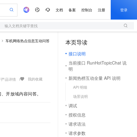
文档
备案
控制台
注册
登录
输入文档关键字查找
验
作计划
器
AI 活动
专业服务
服务伙伴合作计划
开发者社区
加入我们
服务平台百炼
阿里云 OPC 创新助力计划
车机网络热点信息互动问答
本页导读
（1）
一站式生成采购清单，支持单品或批量购买
S
可编辑精美 PPT 文稿
S产品伙伴计划（繁花）
峰会
造的大模型服务与应用开发平台
轻量应用服务器
Agency Agents：拥有专属领域专家
AI 生产力先锋
Al MaaS 服务伙伴赋能合作
域名
博文
Careers
至高可申请百万元
接口说明
性可伸缩的云计算服务
 轻松生成专业的 PPT
开启高性价比 AI 编程新体验
先锋实践拓展 AI 生产力的边界
快速构建应用程序和网站，即刻迈出上云第一步
多领域专家智能体,一键组建 AI 虚拟交付团队
Token 补贴，五大权
计划
海大会
伙伴信用分合作计划
商标
问答
社会招聘
当前接口 RunHotTopicChat 说
益加速 OPC 成功
S
帕鲁游戏服务器
数字证书管理服务（原SSL证书）
HappyHorse 打造一站式影视创作平台
飞天发布时刻
HOT
明
划
备案
电子书
校园招聘
联机服务器，轻松开启游戏
视频创作，一键激活电商全链路生产力
全托管，含MySQL、PostgreSQL、SQL Server、MariaDB多引擎
实现全站HTTPS，呈现可信的WEB访问
所见，即是所愿
可视化编排打通从文字构思到成片全链路闭环
更多支持
新闻热榜互动全量 API 说明
我的收藏
产品详情
划
公司注册
镜像站
视频生成
语音识别与合成
 智能体与工作流应用
短信服务
漫剧工坊：一站式动画创作平台
AI 实训营
API 明细
合作伙伴培训与认证
划
上云迁移
的智能体编程平台
站生成，高效打造优质广告素材
通过阿里云百炼高效搭建AI应用,助力高效开发
快速生产连贯的高质量长漫剧
从基础到进阶，Agent 创客手把手教你
国内短信简单易用，安全可靠，秒级触达，全球覆盖200+国家和地区。
闻、开放域内容问答。
e-1.1-T2V
Qwen3-TTS-Flash
lScope
场景说明
我要反馈
查询合作伙伴
畅细腻的高质量视频
离线语音合成大模型，多语言方言自适应，低延迟高稳定
n Alibaba Cloud ISV 合作
代维服务
olarDB
建企业门户网站
大数据开发治理平台 DataWorks
10 分钟搭建微信、支付宝小程序
调试
创新加速
ope
登录合作伙伴管理后台
我要建议
站，无忧落地极速上线
以可视化方式快速构建移动和 PC 门户网站
100%兼容MySQL、PostgreSQL，兼容Oracle，支持集中和分布式
高效部署网站，快速应用到小程序
Data Agent 驱动的一站式 Data+AI 开发治理平台
e-1.1-I2V
Cosyvoice-V3-Flash
授权信息
安全
畅自然，细节丰富
高表现力语音合成大模型，语音克隆听感自然
我要投诉
上云场景组合购
请求语法
伴
边界网络安全防护产品
漫剧创作，剧本、分镜、视频高效生成
覆盖90%+业务场景，专享组合折扣价
2V
VPN
Fun-ASR
请求参数