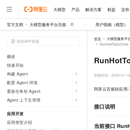
大模型
产品
解决方案
权益
定价
开始使用
官方文档
大模型服务平台百炼
用户指南（模型）
0代码构建问答应用
大模型
产品
解决方案
权益
定价
云市场
伙伴
服务
了解阿里云
精选产品
精选解决方案
普惠上云
产品定价
精选商城
成为销售伙伴
售前咨询
为什么选择阿里云
应用功能动态
千问AI平台
大模型服务平
首页
了解云产品的定价详情
RunHotTopicCh
大模型服务平台百炼
睿译宝，AI翻译排版一
普惠上云 官方力荐
分销伙伴
在线服务
网站建设
什么是云计算
大
Managed Agents
大模型服务与应用平台
上传文档即自动完成翻译和
云服务器38元/年起，超
咨询伙伴
多端小程序
技术领先
概述
RunHot
云上成本管理
售后服务
千问大模型
GLM-5.2：长任务时代
官方推荐返现计划
大模型
大模型
快速开始
精选产品
精选解决方案
Salesforce 国际版订阅
稳定可靠
管理和优化成本
多元化、高性能、安全可靠
推荐新用户得奖励，单订单
销售伙伴合作计划
自助服务
构建 Agent
更新时间：
2026-01-14
友盟天域
安全合规
人工智能与机器学习
AI
文本生成
无影云电脑
Hermes Agent，打造
云工开物
配置 Agent 环境
无影生态合作计划
在线服务
观测云
分析师报告
随时随地安全接入的云上超
自主进化，持久记忆，越用
高校专属算力普惠，学生认
计算
互联网应用开发
阿里云百炼轻应用
Qwen3.8-Max
HOT
委派任务给 Agent
Salesforce On Alibaba C
工单服务
智能体时代全能旗舰模型
Tuya 物联网平台阿里云
研究报告与白皮书
云解析DNS
快速拥有专属 OpenClaw
Agent 上下文管理
Consulting Partner 合
大数据
容器
免费试用
短信专区
接口说明
蓝凌 OA
Qwen3.7-Plus
AI 大模型销售与服务生
现代化应用
存储
天池大赛
应用开发
能看、能想、能动手的多模
云原生大数据计算服务 Max
解决方案免费试用 新老
电子合同
应用类型介绍
面向分析的企业级SaaS模
最高领取价值200元试用
安全
网络与CDN
当前接口 RunHo
AI 算法大赛
Qwen3-VL-Plus
畅捷通