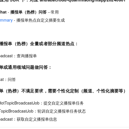
一个 AI 助手
即刻拥有 DeepSeek-R1 满血版
超强辅助，Bol
在企业官网、通讯软件中为客户提供 AI 客服
多种方案随心选，轻松解锁专属 DeepSeek
hat
-
播报单（热榜）问答
--常用
ummary
- 播报单热点自定义摘要生成
整播报单（热榜）全量或者部分频道热点：
Broadcast：查询播报单
报单或通用领域问题做问答：
Chat：问答
报单（热榜）不满足要求，需要个性化定制（频道、个性化摘要等）
omHotTopicBroadcastJob：提交自定义播报单任务
otTopicBroadcastJob：轮训自定义播报单任务状态
cBroadcast：获取自定义播报单信息