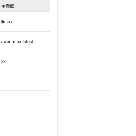
示例值
llm-xx
qwen-max-latest
xx