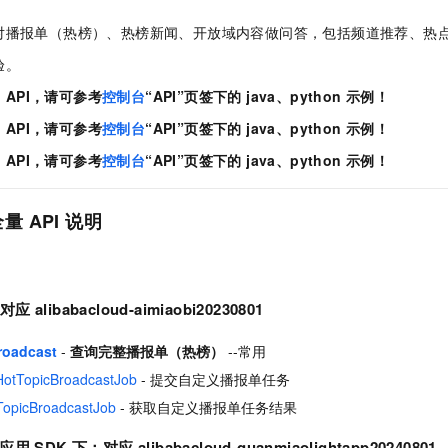
服务生态伙伴
视觉 Coding、空间感知、多模态思考等全面升级
1M上下文，专为长程任务能力而生
云工开物
企业应用
Night Plan 支持 Qwen 3.8-Max
AI 办公
NEW
Red Hat
对播报单（热榜）、热榜新闻、开放域内容做问答，包括频道推荐、热
30+ 款产品免费体验
夜间 5 折，Qwen/Meoo/TokenPlan 客户专享
AI智能应用
科研合作
ERP
验。
堂（旗舰版）
SUSE
智能客服
AI 应用构建
大模型原生
CRM
用 API，请可参考
控制台
“API”页签下的 java、python 示例！
2个月
自动承接线索
建站小程序
用 API，请可参考
控制台
“API”页签下的 java、python 示例！
Qoder
大模型服务平台百炼-应用模版
OA 办公系统
HOT
NEW
面向真实软件
个人版上线、团队版降价；千问3.8-Max首发发尝鲜
丰富多元化的应用模版和解决方案
用 API，请可参考
控制台
“API”页签下的 java、python 示例！
力提升
财税管理
模板建站
万有无界
大模型服务平台百炼-智能体
400电话
定制建站
的模型效果
灵活可视化地构建企业级 Agent
 API 说明
方案
广告营销
模板小程序
秒悟
人工智能平台 PAI
定制小程序
云端极速 AI 
新一代 AI 视频生成模型，深度适配广告营销等场景
AI Native 的算法工程平台，一站式完成建模、训练、推理服务部署
 alibabacloud-aimiaobi20230801
APP 开发
建站系统
roadcast
-
查询完整播报单（热榜）
--常用
otTopicBroadcastJob
- 提交自定义播报单任务
AI 应用
10分钟微调：让0.6B模型媲美235B模型
多模态数据信
opicBroadcastJob
- 获取自定义播报单任务结果
依托云原生高可用架构,实现Dify私有化部署
用1%尺寸在特定领域达到大模型90%以上效果
DK 下：对应 alibabacloud-quanmiaolightapp20240801