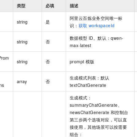
类型
必填
描述
阿里云百炼业务空间唯一标
string
是
识：
获取 workspaceId
数据模型 ID。默认：qwen-
string
否
max-latest
Prom
string
否
prompt 模版
生成模式列表：默认
array
否
ns
textChatGenerate
生成模式：
summaryChatGenerate、
newsChatGenerate 和控制台
第三步两个选项对应，可以直
接使用，其他场景可以按需要
组合：