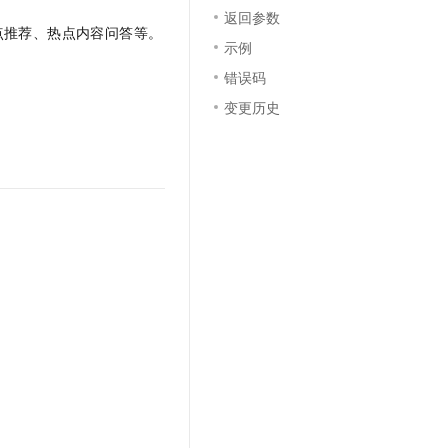
文戏情感细腻自然，动作戏激烈拳拳到肉，实现更强表演能力
支持中英文自由切换，具备更强的噪声鲁棒性
云聚AI 严选权益
返回参数
SSL 证书
点推荐、热点内容问答等。
，一键激活高效办公新体验
精选AI产品，从模型到应用全链提效
示例
堡垒机
错误码
AI 用量加速计划
应用
防火墙
、识别商机，让客服更高效、服务更出色。
新老同享，达量后返
变更历史
千问办公
主机安全
NEW
的智能体编程平台
一站式AI生产力平台
AI 应用及服务市场
伶鹊
企业级人与Agent协作平台，接入和调度多个数字员工
智能客服平台，对话机器人、对话分析、智能外呼
AI 应用
大模型服务平台百炼 - 全妙
大模型
应用创作平台
多模态内容创作工具，已接入 DeepSeek
自然语言处理
数据标注
机器学习
息提取
与 AI 智能体进行实时音视频通话
从文本、图片、视频中提取结构化的属性信息
构建支持视频理解的 AI 音视频实时通话应用