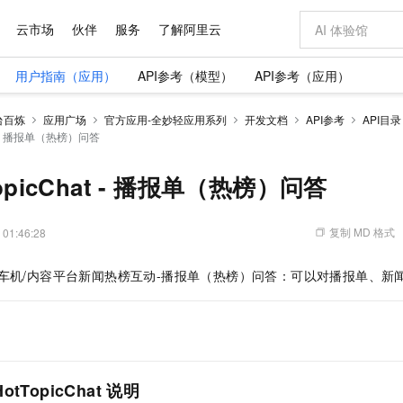
云市场
伙伴
服务
了解阿里云
用户指南（应用）
API参考（模型）
API参考（应用）
AI 特惠
数据与 API
成为产品伙伴
企业增值服务
最佳实践
价格计算器
AI 场景体
基础软件
产品伙伴合
阿里云认证
市场活动
配置报价
大模型
台百炼
应用广场
官方应用-全妙轻应用系列
开发文档
API参考
API目录
自助选配和估算价格
at - 播报单（热榜）问答
步到位
域名与网站
智启 AI 普惠权益
产品生态集成认证中心
企业支持计划
云上春晚
Qwen Audio：打造专属 AI 语音助手
千问官方 MaaS 平台，为开发者和 Agent 而生，新用户赠送 1 亿 + tokens 额度
云服务器 EC
一句话生成原生
AI Coding
阿里云Maa
2026 阿里云
为企业打
数据集
Windows
大模型认证
模型
NEW
NEW
格式还原
值低价云产品抢先购
提供智能易用的域名与建站服务
至高享 1亿+免费 tokens，加速 Al 应用落地
Qwen-Audio-3.0-Realtime 端到端实时语音角色扮演
安全可靠、弹
输入一句话想法,
智能编程，一键
产品生态伙伴
专家技术服务
云上奥运之旅
弹性计算合作
阿里云中企出
手机三要素
宝塔 Linux
全部认证
TopicChat - 播报单（热榜）问答
价格优势
开源旗舰模型
对象存储 OSS
即刻拥有 DeepSeek-V4-Pro
阿里云 OPC 创新助力计划
云数据库 RD
一键部署幻兽
AI 电商营销
产品生态伙伴工作台
企业增值服务台
云栖战略参考
云存储合作计
云栖大会
身份实名认证
CentOS
训练营
推动算力普惠，释放技术红利
的大模型服务
最高返9万
真正可用的 1M 上下文,一次完成代码全链路开发
轻松解锁专属 DeepSeek-V4-Pro
至高百万元 Token 补贴，加速一人公司成长
稳定、安全、高性价比、高性能的云存储服务
一键购买专属
从图文生成到
复制 MD 格式
 01:46:28
云上的中国
数据库合作计
活动全景
短信
Docker
图片和
自进化智能体
人工智能平台 PAI
5 分钟轻松部署专属 QwenPaw
Token Plan 模型订阅计划
Qoder
高效搭建 AI
AI 广告创作
企业成长
大模型
NEW
HOT
信息公告
看见新力量
云网络合作计
OCR 文字识别
JAVA
级电脑
越聪明
证享300元代金券
一站式AI开发、训练和推理服务
Qwen3.8-Max 首发尝鲜，限时加量 10 倍，夜间低至2折
从聊天伙伴进化为能主动干活的本地数字员工
面向真实软件
图文、视频一
-车机/内容平台新闻热榜互动-播报单（热榜）问答：可以对播报单、新
Kimi-K3
HappyHors
NEW
魔搭 Mode
loud
服务实践
官网公告
Kimi 最新旗舰模型，长程编程与推理利器
让文字生成流
金融模力时刻
Salesforce O
版
发票查验
全能环境
Qoder CN
Claude Code + GStack 打造工程团队
千问办公，限时限量积分加倍
云原生数据库 P
低代码高效构
AI 建站
NEW
作计划
计划
创新中心
魔搭 ModelSc
健康状态
让AI从“聊天伙伴”进化为能干活的“数字员工”
覆盖公网/内网、递归/权威、移动APP等全场景解析服务
安装技能 GStack，拥有专属 AI 工程团队
你的AI工作搭子，覆盖日常办公高频场景
基于千问大模型等，支持代码智能生成、研发智能问答
0 代码专业建
客户案例
天气预报查询
操作系统
Deepseek-v4-pro
HappyHors
态合作计划
态智能体模型
旗舰 MoE 大模型，百万上下文与顶尖推理能力
图生视频，流
Compute
同享
容器服务 Kubernetes 版 ACK
万小智 AI 建站低至 15元/月
云防火墙
AI 短剧/漫剧
快递物流查询
WordPress
成为服务伙
高校合作
式云数据仓库
点，立即开启云上创新
提供一站式管理容器应用的 K8s 服务
送.CN域名，送备案服务码
云原生的云上
AI助力短剧
tTopicChat 说明
GLM-5.2
Wan2.7-T
Ubuntu