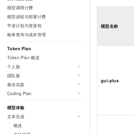
AI 产品 免费试用
网络
安全
云开发大赛
模型调用计费
Tableau 订阅
1亿+ 大模型 tokens 和 
模型训练与部署计费
可观测
入门学习赛
中间件
AI空中课堂在线直播课
140+云产品 免费试用
节省计划与资源包
大模型服务
模型名称
上云与迁云
产品新客免费试用，最长1
数据库
账单查询与成本管理
生态解决方案
千问AI平台-Token Plan
企业出海
大模型ACA认证体验
大数据计算
Token Plan
助力企业全员 AI 认知与能
行业生态解决方案
政企业务
媒体服务
Token Plan 概述
千问AI平台-模型体验
开发者生态解决方案
在线体验全尺寸、多种模态
个人版
企业服务与云通信
AI 开发和 AI 应用解决
团队版
Happy 系列大模型
域名与网站
gui-plus
最佳实践
终端用户计算
Coding Plan
Serverless
大模型解决方案
模型体验
开发工具
文本生成
快速部署 Dify，高效搭建 
概述
迁移与运维管理