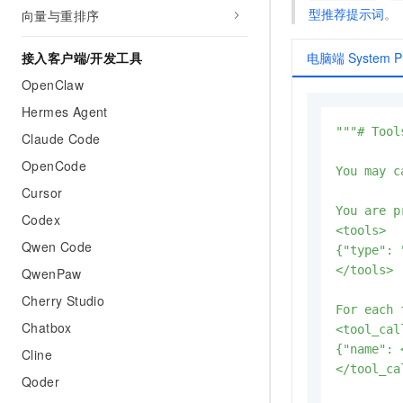
型推荐提示词
。
向量与重排序
电脑端 System P
接入客户端/开发工具
OpenClaw
Hermes Agent
"""# Tools
Claude Code
OpenCode
You may c
Cursor
You are p
Codex
<tools>

Qwen Code
{"type": 
</tools>

QwenPaw
Cherry Studio
For each 
Chatbox
<tool_call
{"name": 
Cline
</tool_cal
Qoder