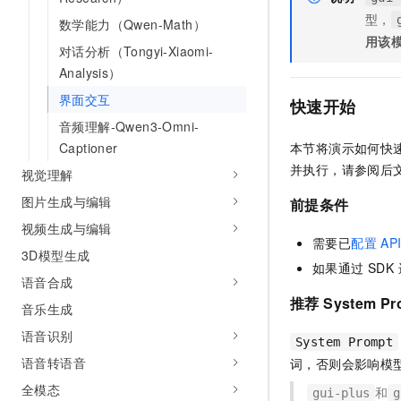
型，
数学能力（Qwen-Math）
用该
对话分析（Tongyi-Xiaomi-
Analysis）
界面交互
快速开始
音频理解-Qwen3-Omni-
Captioner
本节将演示如何快速发
并执行，请参阅后
视觉理解
图片生成与编辑
前提条件
视频生成与编辑
需要已
配置 API
3D模型生成
如果通过 SD
语音合成
推荐 System Pr
音乐生成
语音识别
System Prompt
语音转语音
词，否则会影响模
全模态
和
gui-plus
g