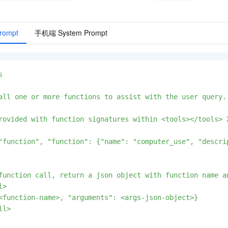
rompt
手机端 System Prompt


all one or more functions to assist with the user query.

rovided with function signatures within <tools></tools> X
"function", "function": {"name": "computer_use", "descri
function call, return a json object with function name a
>

<function-name>, "arguments": <args-json-object>}

l>
