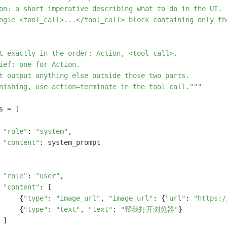
on: a short imperative describing what to do in the UI.

ngle <tool_call>...</tool_call> block containing only th
t exactly in the order: Action, <tool_call>.

ief: one for Action.

t output anything else outside those two parts.

nishing, use action=terminate in the tool call."""
s = [

"role"
: 
"system"
,

"content"
: system_prompt

"role"
: 
"user"
,

"content"
: [

     {
"type"
: 
"image_url"
, 
"image_url"
: {
"url"
: 
"https:/
     {
"type"
: 
"text"
, 
"text"
: 
"帮我打开浏览器"
}

]
