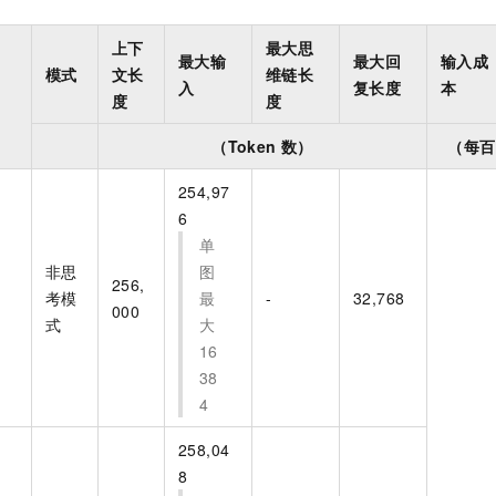
服务生态伙伴
视觉 Coding、空间感知、多模态思考等全面升级
1M上下文，专为长程任务能力而生
云工开物
企业应用
Night Plan 支持 Qwen 3.8-Max
AI 办公
NEW
Red Hat
30+ 款产品免费体验
夜间 5 折，Qwen/Meoo/TokenPlan 客户专享
AI智能应用
上下
最大思
科研合作
最大输
最大回
输入成
ERP
堂（旗舰版）
SUSE
模式
文长
维链长
智能客服
入
复长度
本
AI 应用构建
大模型原生
度
度
CRM
2个月
自动承接线索
建站小程序
Qoder
大模型服务平台百炼-应用模版
OA 办公系统
HOT
NEW
（Token
数）
（每百
面向真实软件
个人版上线、团队版降价；千问3.8-Max首发发尝鲜
丰富多元化的应用模版和解决方案
力提升
财税管理
模板建站
254,97
万有无界
大模型服务平台百炼-智能体
6
400电话
定制建站
的模型效果
灵活可视化地构建企业级 Agent
单
方案
广告营销
模板小程序
非思
图
秒悟
人工智能平台 PAI
256,
考模
最
-
32,768
定制小程序
云端极速 AI 
新一代 AI 视频生成模型，深度适配广告营销等场景
AI Native 的算法工程平台，一站式完成建模、训练、推理服务部署
000
式
大
APP 开发
16
38
建站系统
4
AI 应用
10分钟微调：让0.6B模型媲美235B模型
多模态数据信
258,04
依托云原生高可用架构,实现Dify私有化部署
用1%尺寸在特定领域达到大模型90%以上效果
8