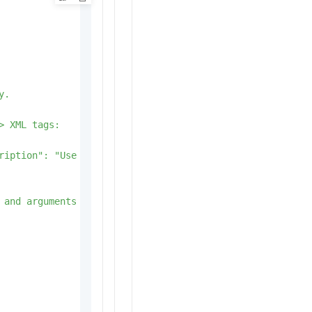
.

 XML tags:

ription": "Use a mouse and keyboard to interact with a c
 and arguments within <tool_call></tool_call> XML tags:
