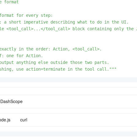
e format

format for every step:

: a short imperative describing what to do in the UI.

le <tool_call>...</tool_call> block containing only the 
exactly in the order: Action, <tool_call>.

f: one for Action.

output anything else outside those two parts.

shing, use action=terminate in the tool call."""
DashScope
de.js
curl