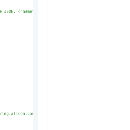
e JSON: {"name": <function-name>, "arguments": <args-json
/img.alicdn.com/imgextra/i2/O1CN016iJ8ob1C3xP1s2M6z_!!60