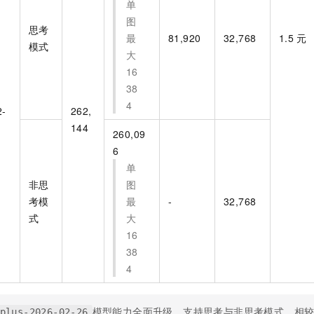
单
一个 AI 助手
即刻拥有 DeepSeek-R1 满血版
超强辅助，Bol
图
在企业官网、通讯软件中为客户提供 AI 客服
多种方案随心选，轻松解锁专属 DeepSeek
思考
最
81,920
32,768
1.5
元
模式
大
16
38
4
2-
262,
144
260,09
6
单
非思
图
考模
最
-
32,768
式
大
16
38
4
模型能力全面升级，支持思考与非思考模式，相
plus-2026-02-26