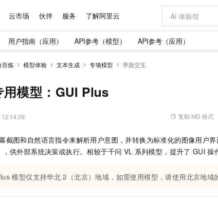
云市场
伙伴
服务
了解阿里云
用户指南（应用）
API参考（模型）
API参考（应用）
AI 特惠
数据与 API
成为产品伙伴
企业增值服务
最佳实践
价格计算器
AI 场景体
基础软件
产品伙伴合
阿里云认证
市场活动
配置报价
大模型
台百炼
模型体验
文本生成
专项模型
界面交互
自助选配和估算价格
步到位
域名与网站
智启 AI 普惠权益
产品生态集成认证中心
企业支持计划
云上春晚
Qwen Audio：打造专属 AI 语音助手
千问官方 MaaS 平台，为开发者和 Agent 而生，新用户赠送 1 亿 + tokens 额度
云服务器 EC
一句话生成原生
AI Coding
阿里云Maa
2026 阿里云
为企业打
数据集
Windows
大模型认证
模型
NEW
NEW
格式还原
值低价云产品抢先购
提供智能易用的域名与建站服务
至高享 1亿+免费 tokens，加速 Al 应用落地
Qwen-Audio-3.0-Realtime 端到端实时语音角色扮演
安全可靠、弹
输入一句话想法,
智能编程，一键
模型：GUI Plus
产品生态伙伴
专家技术服务
云上奥运之旅
弹性计算合作
阿里云中企出
手机三要素
宝塔 Linux
全部认证
价格优势
开源旗舰模型
对象存储 OSS
即刻拥有 DeepSeek-V4-Pro
阿里云 OPC 创新助力计划
云数据库 RD
一键部署幻兽
AI 电商营销
产品生态伙伴工作台
企业增值服务台
云栖战略参考
云存储合作计
云栖大会
身份实名认证
CentOS
训练营
推动算力普惠，释放技术红利
的大模型服务
最高返9万
真正可用的 1M 上下文,一次完成代码全链路开发
轻松解锁专属 DeepSeek-V4-Pro
至高百万元 Token 补贴，加速一人公司成长
稳定、安全、高性价比、高性能的云存储服务
一键购买专属
从图文生成到
复制 MD 格式
 12:14:09
云上的中国
数据库合作计
活动全景
短信
Docker
图片和
自进化智能体
人工智能平台 PAI
5 分钟轻松部署专属 QwenPaw
Token Plan 模型订阅计划
Qoder
高效搭建 AI
AI 广告创作
企业成长
大模型
NEW
HOT
信息公告
可基于屏幕截图和自然语言指令来解析用户意图，并转换为标准化的图像用户界
看见新力量
云网络合作计
OCR 文字识别
JAVA
级电脑
越聪明
证享300元代金券
一站式AI开发、训练和推理服务
Qwen3.8-Max 首发尝鲜，限时加量 10 倍，夜间低至2折
从聊天伙伴进化为能主动干活的本地数字员工
面向真实软件
图文、视频一
Kimi-K3
HappyHors
），供外部系统决策或执行。相较于千问
VL
系列模型，提升了
GUI
操
NEW
魔搭 Mode
loud
服务实践
官网公告
Kimi 最新旗舰模型，长程编程与推理利器
让文字生成流
金融模力时刻
Salesforce O
版
发票查验
全能环境
Qoder CN
Claude Code + GStack 打造工程团队
千问办公，限时限量积分加倍
云原生数据库 P
低代码高效构
AI 建站
NEW
作计划
计划
创新中心
魔搭 ModelSc
健康状态
lus
模型仅支持华北
让AI从“聊天伙伴”进化为能干活的“数字员工”
覆盖公网/内网、递归/权威、移动APP等全场景解析服务
安装技能 GStack，拥有专属 AI 工程团队
你的AI工作搭子，覆盖日常办公高频场景
2（北京）地域，如需使用模型，请使用北京地域
基于千问大模型等，支持代码智能生成、研发智能问答
0 代码专业建
客户案例
天气预报查询
操作系统
Deepseek-v4-pro
HappyHors
态合作计划
态智能体模型
旗舰 MoE 大模型，百万上下文与顶尖推理能力
图生视频，流
Compute
同享
容器服务 Kubernetes 版 ACK
万小智 AI 建站低至 15元/月
云防火墙
AI 短剧/漫剧
快递物流查询
WordPress
成为服务伙
高校合作
式云数据仓库
点，立即开启云上创新
提供一站式管理容器应用的 K8s 服务
送.CN域名，送备案服务码
云原生的云上
AI助力短剧
GLM-5.2
Wan2.7-T
Ubuntu