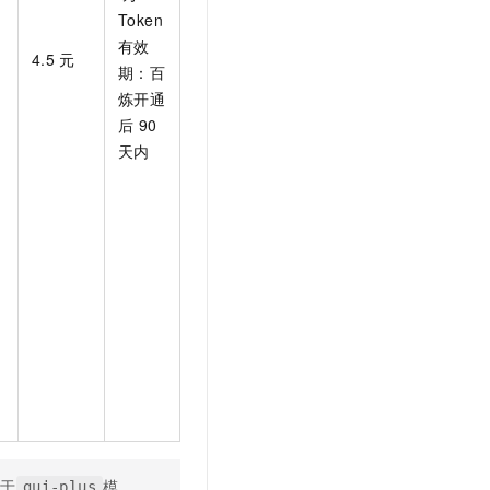
t.diy 一步搞定创意建站
构建大模型应用的安全防护体系
Token
通过自然语言交互简化开发流程,全栈开发支持
通过阿里云安全产品对 AI 应用进行安全防护
有效
4.5
元
期：百
炼开通
后
90
天内
较于
模
gui-plus