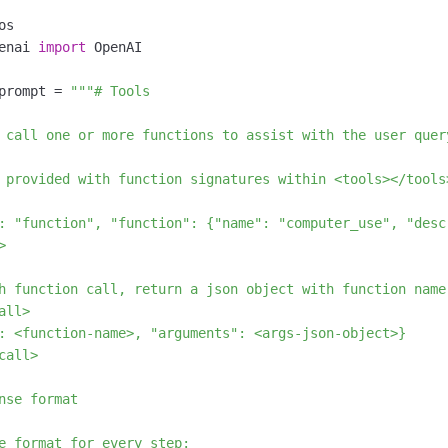
enai 
import
 OpenAI

prompt = 
"""# Tools

 call one or more functions to assist with the user query
 provided with function signatures within <tools></tools>
: "function", "function": {"name": "computer_use", "desc


h function call, return a json object with function name
all>

: <function-name>, "arguments": <args-json-object>}

call>

nse format

e format for every step:
