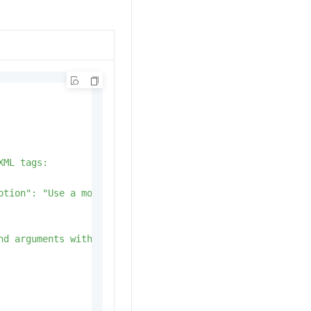
ML tags:

ption": "Use a mouse and keyboard to interact with a com
nd arguments within <tool_call></tool_call> XML tags:
