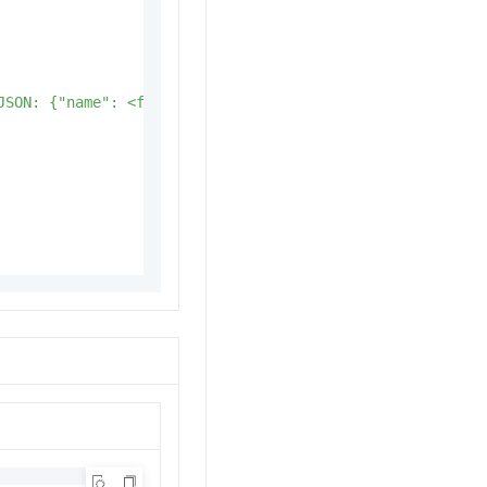
JSON: {"name": <function-name>, "arguments": <args-json-o