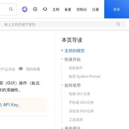
文档
备案
控制台
注册
登录
输入文档关键字查找
验
作计划
器
AI 活动
专业服务
服务伙伴合作计划
开发者社区
加入我们
服务平台百炼
阿里云 OPC 创新助力计划
本页导读
（1）
一站式生成采购清单，支持单品或批量购买
S
可编辑精美 PPT 文稿
S产品伙伴计划（繁花）
峰会
造的大模型服务与应用开发平台
轻量应用服务器
Agency Agents：拥有专属领域专家
AI 生产力先锋
Al MaaS 服务伙伴赋能合作
域名
博文
Careers
至高可申请百万元
支持的模型
性可伸缩的云计算服务
 轻松生成专业的 PPT
开启高性价比 AI 编程新体验
先锋实践拓展 AI 生产力的边界
快速构建应用程序和网站，即刻迈出上云第一步
多领域专家智能体,一键组建 AI 虚拟交付团队
Token 补贴，五大权
计划
海大会
伙伴信用分合作计划
商标
问答
社会招聘
快速开始
益加速 OPC 成功
S
帕鲁游戏服务器
数字证书管理服务（原SSL证书）
HappyHorse 打造一站式影视创作平台
飞天发布时刻
HOT
划
备案
电子书
校园招聘
前提条件
联机服务器，轻松开启游戏
视频创作，一键激活电商全链路生产力
全托管，含MySQL、PostgreSQL、SQL Server、MariaDB多引擎
实现全站HTTPS，呈现可信的WEB访问
所见，即是所愿
可视化编排打通从文字构思到成片全链路闭环
我的收藏
产品详情
更多支持
划
公司注册
镜像站
推荐 System Prompt
视频生成
语音识别与合成
 智能体与工作流应用
短信服务
漫剧工坊：一站式动画创作平台
AI 实训营
面（GUI）操作（如点
合作伙伴培训与认证
如何使用
划
上云迁移
的智能体编程平台
站生成，高效打造优质广告素材
通过阿里云百炼高效搭建AI应用,助力高效开发
快速生产连贯的高质量长漫剧
从基础到进阶，Agent 创客手把手教你
国内短信简单易用，安全可靠，秒级触达，全球覆盖200+国家和地区。
e-1.1-T2V
Qwen3-TTS-Flash
作的准确性。
lScope
我要反馈
查询合作伙伴
电脑 GUI 任务
畅细腻的高质量视频
离线语音合成大模型，多语言方言自适应，低延迟高稳定
n Alibaba Cloud ISV 合作
代维服务
olarDB
建企业门户网站
大数据开发治理平台 DataWorks
10 分钟搭建微信、支付宝小程序
手机端 GUI 任务
创新加速
ope
登录合作伙伴管理后台
我要建议
的
站，无忧落地极速上线
API Key
。
以可视化方式快速构建移动和 PC 门户网站
100%兼容MySQL、PostgreSQL，兼容Oracle，支持集中和分布式
高效部署网站，快速应用到小程序
Data Agent 驱动的一站式 Data+AI 开发治理平台
e-1.1-I2V
Cosyvoice-V3-Flash
浏览器 GUI 任务
安全
畅自然，细节丰富
高表现力语音合成大模型，语音克隆听感自然
我要投诉
上云场景组合购
伴
工具调用
边界网络安全防护产品
漫剧创作，剧本、分镜、视频高效生成
覆盖90%+业务场景，专享组合折扣价
2V
VPN
Fun-ASR
更多用法