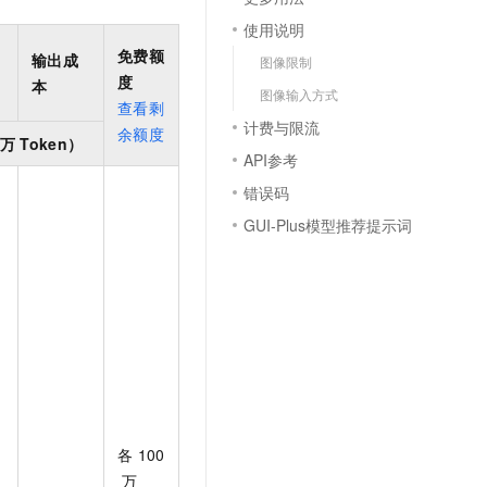
文戏情感细腻自然，动作戏激烈拳拳到肉，实现更强表演能力
支持中英文自由切换，具备更强的噪声鲁棒性
云聚AI 严选权益
SSL 证书
使用说明
，一键激活高效办公新体验
精选AI产品，从模型到应用全链提效
免费额
输出成
堡垒机
图像限制
度
AI 用量加速计划
本
应用
图像输入方式
防火墙
查看剩
、识别商机，让客服更高效、服务更出色。
新老同享，达量后返
计费与限流
余额度
千问办公
主机安全
NEW
万
Token）
API参考
的智能体编程平台
一站式AI生产力平台
错误码
AI 应用及服务市场
伶鹊
GUI-Plus模型推荐提示词
企业级人与Agent协作平台，接入和调度多个数字员工
智能客服平台，对话机器人、对话分析、智能外呼
AI 应用
大模型服务平台百炼 - 全妙
大模型
应用创作平台
多模态内容创作工具，已接入 DeepSeek
自然语言处理
数据标注
机器学习
息提取
与 AI 智能体进行实时音视频通话
各
100
从文本、图片、视频中提取结构化的属性信息
构建支持视频理解的 AI 音视频实时通话应用
万