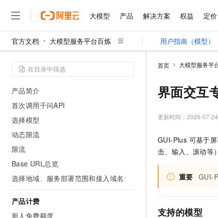
大模型
产品
解决方案
权益
定价
官方文档
大模型服务平台百炼
用户指南（模型）
大模型
产品
解决方案
权益
定价
云市场
伙伴
服务
了解阿里云
精选产品
精选解决方案
普惠上云
产品定价
精选商城
成为销售伙伴
售前咨询
为什么选择阿里云
千问AI平台
大模型服务平
首页
了解云产品的定价详情
大模型服务平台百炼
睿译宝，AI翻译排版一
普惠上云 官方力荐
分销伙伴
在线服务
网站建设
什么是云计算
开始使用
大
大模型服务与应用平台
上传文档即自动完成翻译和
云服务器38元/年起，超
界面交互专用
产品简介
咨询伙伴
多端小程序
技术领先
云上成本管理
售后服务
首次调用千问API
千问大模型
GLM-5.2：长任务时代
官方推荐返现计划
大模型
大模型
精选产品
精选解决方案
Salesforce 国际版订阅
稳定可靠
管理和优化成本
多元化、高性能、安全可靠
推荐新用户得奖励，单订单
更新时间：
2026-07-24
销售伙伴合作计划
选择模型
自助服务
友盟天域
安全合规
人工智能与机器学习
AI
文本生成
动态限流
无影云电脑
Hermes Agent，打造
云工开物
GUI-Plus 
无影生态合作计划
在线服务
观测云
分析师报告
随时随地安全接入的云上超
自主进化，持久记忆，越用
高校专属算力普惠，学生认
限流
计算
互联网应用开发
Qwen3.8-Max
击、输入、滚动等
HOT
Salesforce On Alibaba C
工单服务
智能体时代全能旗舰模型
Tuya 物联网平台阿里云
研究报告与白皮书
Base URL总览
云解析DNS
快速拥有专属 OpenClaw
Consulting Partner 合
大数据
容器
免费试用
短信专区
重要
GUI-P
选择地域、服务部署范围和接入域名
蓝凌 OA
Qwen3.7-Plus
AI 大模型销售与服务生
现代化应用
存储
天池大赛
能看、能想、能动手的多模
云原生大数据计算服务 Max
解决方案免费试用 新老
电子合同
产品计费
面向分析的企业级SaaS模
最高领取价值200元试用
安全
网络与CDN
支持的模型
AI 算法大赛
Qwen3-VL-Plus
新人免费额度
畅捷通