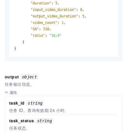
"duration"
:
5
,
"input_video_duration"
:
0
,
"output_video_duration"
:
5
,
"video_count"
:
1
,
"SR"
:
720
,
"ratio"
:
"16:9"
}
}
output
object
任务输出信息。
属性
task_id
string
任务
ID。查询有效期
24
小时。
task_status
string
任务状态。