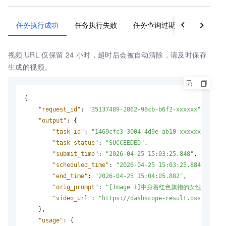
任务执行成功
任务执行失败
任务查询过期
视频
URL
仅保留
24
小时，超时后会被自动清除，请及时保存
生成的视频。
{
"request_id"
:
"35137489-2862-96cb-b6f2-xxxxxx"
,
"output"
:
{
"task_id"
:
"1469cfc3-3004-4d9e-ab10-xxxxxx"
,
"task_status"
:
"SUCCEEDED"
,
"submit_time"
:
"2026-04-25 15:03:25.848"
,
"scheduled_time"
:
"2026-04-25 15:03:25.884"
,
"end_time"
:
"2026-04-25 15:04:05.882"
,
"orig_prompt"
:
"[Image 1]中身着红色旗袍的女性，
"video_url"
:
"https://dashscope-result.oss-cn-bei
}
,
"usage"
:
{