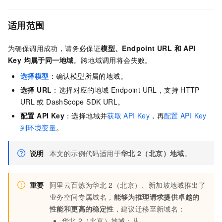
适用范围
为确保调用成功，请务必保证
模型、Endpoint URL 和 API
Key 均属于同一地域
。跨地域调用将会失败。
选择模型
：确认模型所属的地域。
选择 URL
：选择对应的地域 Endpoint URL，支持
HTTP
URL
或 DashScope SDK URL。
配置 API Key
：选择地域并
获取
API Key
，再
配置
API Key
到环境变量
。
说明
本文的示例代码适用于
华北
2（北京）地域
。
重要
阿里云百炼为华北
2（北京）、新加坡地域推出了
业务空间专属域名，
能够为推理请求提供卓越的
性能和更高的稳定性
，建议迁移至新域名：
华北
2（北京）地域：从