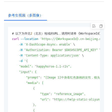
参考生视频（多图像）
# 以下为华北
2
curl
--location
'https://{WorkspaceId}.cn-beijing.maas.al
-H
'X-DashScope-Async: enable'
 \

-H
"Authorization: Bearer $DASHSCOPE_API_KEY"
 \

-H
'Content-Type: application/json'
 \

-d
'{

    "model": "happyhorse-1.1-r2v",

    "input": {

        "prompt": "[Image 1]中身着红色旗袍的女性
        "media": [

            {

                "type": "reference_image",

                "url": "https://help-static-aliyun-doc.al
            },

            {
