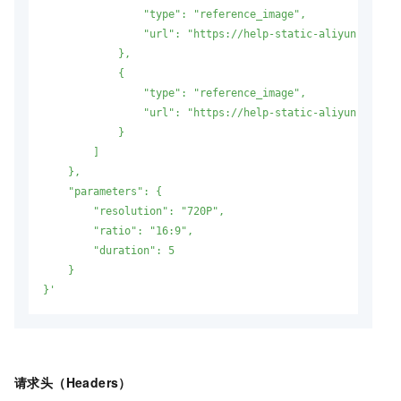
                "type": "reference_image",

                "url": "https://help-static-aliyun-doc.al
            },

            {

                "type": "reference_image",

                "url": "https://help-static-aliyun-doc.al
            }

        ]

    },

    "parameters": {

        "resolution": "720P",

        "ratio": "16:9",

        "duration": 5

    }

}'
请求头（Headers）