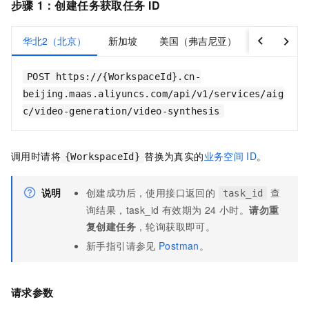
步骤
1：创建任务获取任务
ID
华北2（北京）
新加坡
美国（弗吉尼亚）
德国（法兰
POST https://{WorkspaceId}.cn-
beijing.maas.aliyuncs.com/api/v1/services/aig
c/video-generation/video-synthesis
调用时请将
替换为真实的
业务空间
ID
。
{WorkspaceId}
说明
创建成功后，使用接口返回的
查
task_id
询结果，task_id 有效期为 24 小时。
请勿重
复创建任务
，轮询获取即可。
新手指引请参见
Postman
。
请求参数