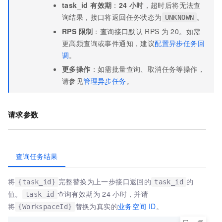
task_id 有效期
：
24
小时
，超时后将无法查
询结果，接口将返回任务状态为
。
UNKNOWN
RPS 限制
：查询接口默认
RPS
为
20。如需
更高频查询或事件通知，建议
配置异步任务回
调
。
更多操作
：如需批量查询、取消任务等操作，
请参见
管理异步任务
。
请求参数
查询任务结果
将
完整替换为上一步接口返回的
的
{task_id}
task_id
值。
查询有效期为
24
小时，
并请
task_id
将
替换为真实的
业务空间
ID
。
{WorkspaceId}