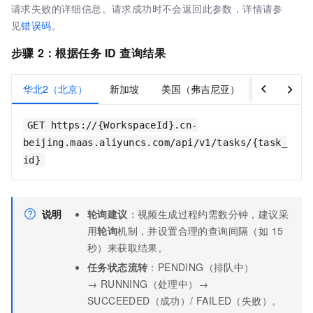
请求失败的详细信息。请求成功时不会返回此参数，详情请参
见
错误码
。
步骤
2：根据任务
ID
查询结果
华北2（北京）
新加坡
美国（弗吉尼亚）
德国（法兰
GET https://{WorkspaceId}.cn-
beijing.maas.aliyuncs.com/api/v1/tasks/{task_
id}
说明
轮询建议
：视频生成过程约需数分钟，建议采
用
轮询
机制，并设置合理的查询间隔（如 15
秒）来获取结果。
任务状态流转
：PENDING（排队中）
→ RUNNING（处理中）→
SUCCEEDED（成功）/ FAILED（失败）。