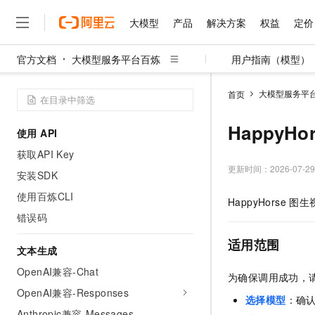
大模型
产品
解决方案
权益
定价
官方文档
大模型服务平台百炼
用户指南（模型）
大模型
产品
解决方案
权益
定价
云市场
伙伴
服务
了解阿里云
精选产品
精选解决方案
普惠上云
产品定价
精选商城
成为销售伙伴
售前咨询
为什么选择阿里云
千问AI平台
大模型服务平
首页
了解云产品的定价详情
大模型服务平台百炼
千问办公，解锁你的工作
普惠上云 官方力荐
分销伙伴
在线服务
网站建设
什么是云计算
大
大模型服务与应用平台
企业级Agent产品，直接
云服务器38元/年起，超
HappyH
使用 API
咨询伙伴
多端小程序
技术领先
云上成本管理
售后服务
千问大模型
Agency Agents：拥
官方推荐返现计划
大模型
获取API Key
大模型
精选产品
精选解决方案
Salesforce 国际版订阅
稳定可靠
管理和优化成本
多元化、高性能、安全可靠
推荐新用户得奖励，单订单
更新时间：
2026-07-29
销售伙伴合作计划
安装SDK
自助服务
友盟天域
安全合规
人工智能与机器学习
AI
文本生成
无影云电脑
HappyHorse 打造一
云工开物
使用百炼CLI
HappyHorse
图生
无影生态合作计划
在线服务
观测云
分析师报告
随时随地安全接入的云上超
高校专属算力普惠，学生认
计算
互联网应用开发
错误码
Qwen3.8-Max
HOT
Salesforce On Alibaba C
工单服务
智能体时代全能旗舰模型
Tuya 物联网平台阿里云
研究报告与白皮书
云解析DNS
快速拥有专属 OpenClaw
Consulting Partner 合
适用范围
大数据
容器
文本生成
免费试用
短信专区
蓝凌 OA
Qwen3.7-Plus
AI 大模型销售与服务生
OpenAI兼容-Chat
现代化应用
存储
天池大赛
为确保调用成功，请务
能看、能想、能动手的多模
云原生大数据计算服务 Max
解决方案免费试用 新老
电子合同
OpenAI兼容-Responses
面向分析的企业级SaaS模
最高领取价值200元试用
安全
选择模型
：确
网络与CDN
AI 算法大赛
Qwen3-VL-Plus
畅捷通
Anthropic兼容-Messages