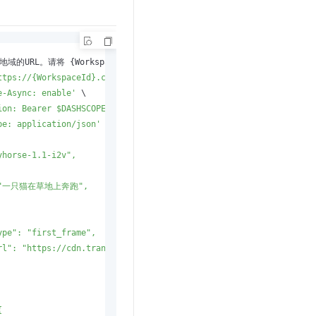
ttps://{WorkspaceId}.cn-beijing.maas.aliyuncs.com/api/v1/service
e-Async: enable'
 \

ion: Bearer $DASHSCOPE_API_KEY"
 \

pe: application/json'
 \

horse-1.1-i2v",

": "一只猫在草地上奔跑",

pe": "first_frame",

rl": "https://cdn.translate.alibaba.com/r/wanx-demo-1.png"


