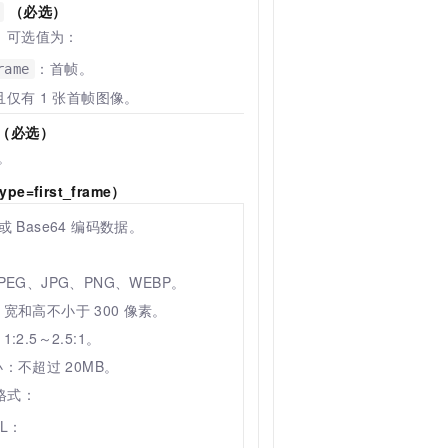
（必选）
。可选值为：
：首帧。
rame
且仅有
1
张首帧图像。
（必选）
L。
e=first_frame）
或 Base64 编码数据。
PEG、JPG、PNG、WEBP。
：宽和高不小于
300
像素。
:2.5～2.5:1。
小：不超过
20MB。
格式：
RL：