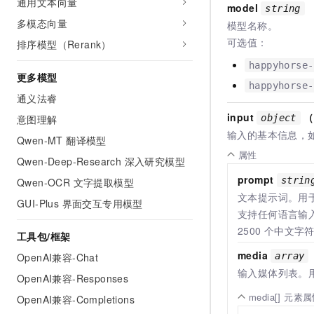
通用文本向量
model
string
多模态向量
模型名称。
可选值：
排序模型（Rerank）
happyhorse-
更多模型
happyhorse-
通义法睿
input
（
object
意图理解
输入的基本信息，
Qwen-MT 翻译模型
属性
Qwen-Deep-Research 深入研究模型
prompt
strin
Qwen-OCR 文字提取模型
文本提示词。用
GUI-Plus 界面交互专用模型
支持任何语言输
2500
个中文字
工具包/框架
media
array
OpenAI兼容-Chat
输入媒体列表。
OpenAI兼容-Responses
media[] 元素
OpenAI兼容-Completions