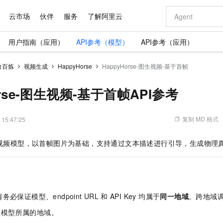
云市场
伙伴
服务
了解阿里云
用户指南（应用）
API参考（模型）
API参考（应用）
AI 特惠
数据与 API
成为产品伙伴
企业增值服务
最佳实践
价格计算器
AI 场景体
基础软件
产品伙伴合
阿里云认证
市场活动
配置报价
大模型
台百炼
视频生成
HappyHorse
HappyHorse-图生视频-基于首帧
自助选配和估算价格
新方式
域名与网站
睿译宝，AI翻译排版一步到位
智启 AI 普惠权益
产品生态集成认证中心
企业支持计划
云上春晚
千问官方 MaaS 平台，为开发者和 Agent 而生，新用户赠送 1 亿 + tokens 额度
云服务器 EC
Qwen Aud
AI Coding
阿里云Maa
2026 阿里云
为企业打
数据集
Windows
大模型认证
模型
NEW
NEW
交付可用成果
值低价云产品抢先购
提供智能易用的域名与建站服务
上传文档即自动完成翻译和格式还原
至高享 1亿+免费 tokens，加速 Al 应用落地
安全可靠、弹
智能编程，一键
orse-图生视频-基于首帧API参考
产品生态伙伴
专家技术服务
云上奥运之旅
弹性计算合作
阿里云中企出
手机三要素
宝塔 Linux
全部认证
价格优势
有专属领域专家
对象存储 OSS
GLM-5.2：长任务时代开源旗舰模型
阿里云 OPC 创新助力计划
云数据库 RD
即刻拥有 DeepS
AI 电商营销
产品生态伙伴工作台
企业增值服务台
云栖战略参考
云存储合作计
云栖大会
身份实名认证
CentOS
训练营
推动算力普惠，释放技术红利
的大模型服务
最高返9万
多领域专家智能体,一键组建 AI 虚拟交付团队
至高百万元 Token 补贴，加速一人公司成长
稳定、安全、高性价比、高性能的云存储服务
真正可用的 1M 上下文,一次完成代码全链路开发
轻松解锁专属 Dee
从图文生成到
复制 MD 格式
 15:47:25
云上的中国
数据库合作计
活动全景
短信
Docker
图片和
站式影视创作平台
人工智能平台 PAI
Hermes Agent，打造自进化智能体
Token Plan 模型订阅计划
Qoder
5 分钟轻松部署
AI 广告创作
企业成长
大模型
NEW
信息公告
视频模型，以首帧图片为基础，支持通过文本描述进行引导，生成物理
看见新力量
云网络合作计
OCR 文字识别
JAVA
级电脑
证享300元代金券
可视化编排打通从文字构思到成片全链路闭环
一站式AI开发、训练和推理服务
自主进化，持久记忆，越用越聪明
Qwen3.8-Max 首发尝鲜，限时加量 10 倍，夜间低至2折
面向真实软件
图文、视频一
Kimi-K3
HappyHors
NEW
魔搭 Mode
loud
服务实践
官网公告
Kimi 最新旗舰模型，长程编程与推理利器
让文字生成流
金融模力时刻
Salesforce O
版
发票查验
全能环境
Qoder CN
Claude Code + GStack 打造工程团队
千问办公，限时限量积分加倍
云原生数据库 P
低代码高效构
AI 建站
NEW
作计划
计划
创新中心
魔搭 ModelSc
健康状态
让AI从“聊天伙伴”进化为能干活的“数字员工”
覆盖公网/内网、递归/权威、移动APP等全场景解析服务
安装技能 GStack，拥有专属 AI 工程团队
你的AI工作搭子，覆盖日常办公高频场景
基于千问大模型等，支持代码智能生成、研发智能问答
0 代码专业建
客户案例
天气预报查询
操作系统
Deepseek-v4-pro
HappyHors
态合作计划
必保证模型、endpoint URL
和
API Key 均属于
同一地域
。跨地域
态智能体模型
旗舰 MoE 大模型，百万上下文与顶尖推理能力
图生视频，流
Compute
同享
容器服务 Kubernetes 版 ACK
万小智 AI 建站低至 15元/月
云防火墙
AI 短剧/漫剧
快递物流查询
WordPress
成为服务伙
高校合作
式云数据仓库
点，立即开启云上创新
提供一站式管理容器应用的 K8s 服务
送.CN域名，送备案服务码
云原生的云上
AI助力短剧
认模型所属的地域。
GLM-5.2
Wan2.7-T
Ubuntu