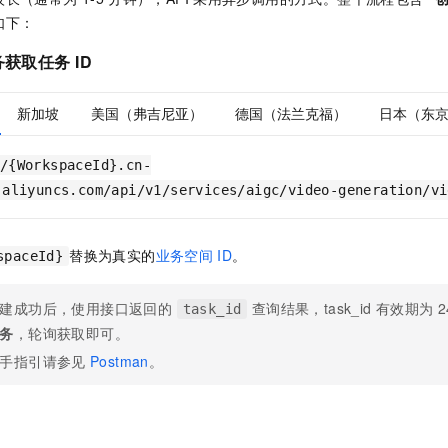
一个 AI 助手
即刻拥有 DeepSeek-R1 满血版
超强辅助，Bol
如下：
在企业官网、通讯软件中为客户提供 AI 客服
多种方案随心选，轻松解锁专属 DeepSeek
务获取任务
ID
新加坡
美国（弗吉尼亚）
德国（法兰克福）
日本（东
/{WorkspaceId}.cn-
.aliyuncs.com/api/v1/services/aigc/video-generation/vi
替换为真实的
业务空间
ID
。
spaceId}
建成功后，使用接口返回的
查询结果，task_id 有效期为 
task_id
务
，轮询获取即可。
手指引请参见
Postman
。