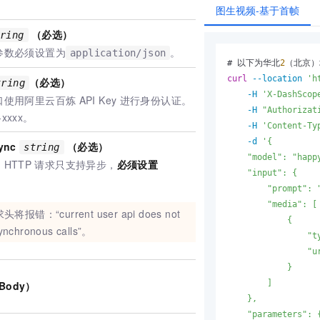
图生视频-基于首帧
（必选）
tring
参数必须设置为
。
application/json
# 以下为华北
2
curl
--location
'h
（必选）
tring
-H
'X-DashScop
口使用阿里云百炼
API Key
进行身份认证。
-H
"Authorizat
-xxxx。
-H
'Content-Ty
-d
'{

sync
（必选）
string
    "model": "happy
HTTP
请求只支持异步，
必须设置
    "input": {

        "prompt
        "media": [

报错：“current user api does not
            {

ynchronous calls”。
                "ty
                "u
            }

        ]

Body）
    },

    "parameters": {