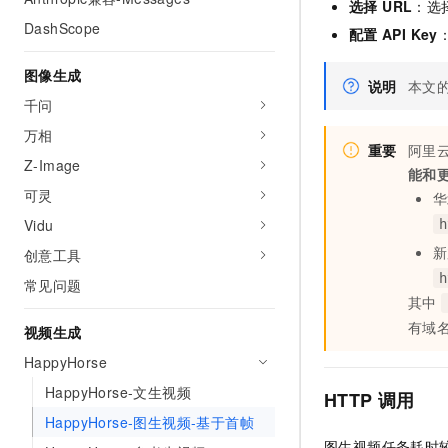
选择 URL
：选择
AI 产品 免费试用
网络
安全
云开发大赛
DashScope
Tableau 订阅
配置
API Key
1亿+ 大模型 tokens 和 
可观测
入门学习赛
中间件
AI空中课堂在线直播课
图像生成
140+云产品 免费试用
大模型服务
说明
本文
上云与迁云
产品新客免费试用，最长1
数据库
千问
生态解决方案
千问AI平台-Token Plan
万相
企业出海
大模型ACA认证体验
大数据计算
重要
阿里
助力企业全员 AI 认知与能
Z-Image
行业生态解决方案
能和
政企业务
媒体服务
千问AI平台-模型体验
可灵
华
开发者生态解决方案
在线体验全尺寸、多种模态
Vidu
企业服务与云通信
h
AI 开发和 AI 应用解决
Happy 系列大模型
创意工具
域名与网站
h
常见问题
其中
终端用户计算
有域
视频生成
Serverless
大模型解决方案
HappyHorse
开发工具
HappyHorse-文生视频
快速部署 Dify，高效搭建 
HTTP
调用
HappyHorse-图生视频-基于首帧
迁移与运维管理
图生视频任务耗时