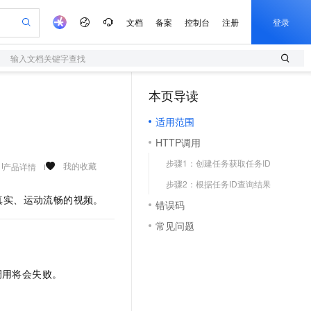
文档
备案
控制台
注册
登录
输入文档关键字查找
验
作计划
器
AI 活动
专业服务
服务伙伴合作计划
开发者社区
加入我们
服务平台百炼
阿里云 OPC 创新助力计划
本页导读
（1）
一站式生成采购清单，支持单品或批量购买
S
io：打造专属 AI 语音助手
S产品伙伴计划（繁花）
峰会
造的大模型服务与应用开发平台
轻量应用服务器
一句话生成原生可编辑精美 PPT 文稿
AI 生产力先锋
Al MaaS 服务伙伴赋能合作
域名
博文
Careers
至高可申请百万元
适用范围
性可伸缩的云计算服务
开启高性价比 AI 编程新体验
Qwen-Audio-3.0-Realtime 端到端实时语音角色扮演
输入一句话想法, 轻松生成专业的 PPT
先锋实践拓展 AI 生产力的边界
快速构建应用程序和网站，即刻迈出上云第一步
Token 补贴，五大权
计划
海大会
伙伴信用分合作计划
商标
问答
社会招聘
HTTP调用
益加速 OPC 成功
S
eek-V4-Pro
数字证书管理服务（原SSL证书）
一键部署幻兽帕鲁游戏服务器
飞天发布时刻
HOT
划
备案
电子书
校园招聘
步骤1：创建任务获取任务ID
pSeek-V4-Pro
视频创作，一键激活电商全链路生产力
全托管，含MySQL、PostgreSQL、SQL Server、MariaDB多引擎
实现全站HTTPS，呈现可信的WEB访问
一键购买专属联机服务器，轻松开启游戏
所见，即是所愿
我的收藏
产品详情
更多支持
划
公司注册
镜像站
步骤2：根据任务ID查询结果
视频生成
语音识别与合成
专属 QwenPaw
短信服务
漫剧工坊：一站式动画创作平台
AI 实训营
HOT
真实、运动流畅的视频。
合作伙伴培训与认证
错误码
划
上云迁移
的智能体编程平台
站生成，高效打造优质广告素材
从聊天伙伴进化为能主动干活的本地数字员工
快速生产连贯的高质量长漫剧
从基础到进阶，Agent 创客手把手教你
国内短信简单易用，安全可靠，秒级触达，全球覆盖200+国家和地区。
e-1.1-T2V
Qwen3-TTS-Flash
lScope
我要反馈
查询合作伙伴
常见问题
畅细腻的高质量视频
离线语音合成大模型，多语言方言自适应，低延迟高稳定
n Alibaba Cloud ISV 合作
代维服务
olarDB
建企业门户网站
大数据开发治理平台 DataWorks
10 分钟搭建微信、支付宝小程序
创新加速
ope
登录合作伙伴管理后台
我要建议
站，无忧落地极速上线
以可视化方式快速构建移动和 PC 门户网站
100%兼容MySQL、PostgreSQL，兼容Oracle，支持集中和分布式
高效部署网站，快速应用到小程序
Data Agent 驱动的一站式 Data+AI 开发治理平台
e-1.1-I2V
Cosyvoice-V3-Flash
安全
调用将会失败。
畅自然，细节丰富
高表现力语音合成大模型，语音克隆听感自然
我要投诉
上云场景组合购
伴
边界网络安全防护产品
漫剧创作，剧本、分镜、视频高效生成
覆盖90%+业务场景，专享组合折扣价
2V
VPN
Fun-ASR