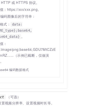
HTTP
或
HTTPS
协议。
：https://xxx/xxx.png。
64 编码图像后的字符串：
格式：
data:
ME_type};base64,
。
se64_data}
值：
a:image/png;base64,GDU7MtCZzE
bmRZ......（示例已截断，仅做演
。
ase64
编码数据格式
（可选）
ect
设置视频分辨率、设置视频时长等。