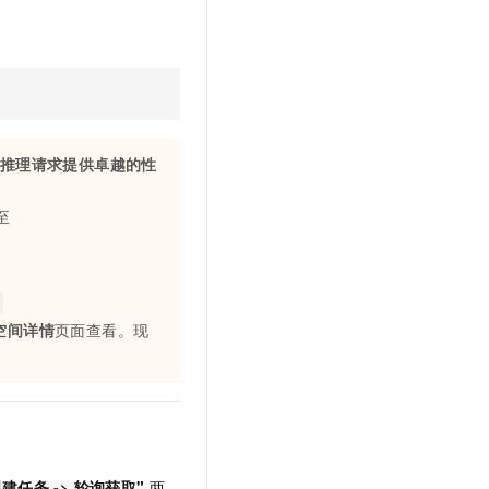
文戏情感细腻自然，动作戏激烈拳拳到肉，实现更强表演能力
支持中英文自由切换，具备更强的噪声鲁棒性
云聚AI 严选权益
SSL 证书
，一键激活高效办公新体验
精选AI产品，从模型到应用全链提效
堡垒机
AI 用量加速计划
应用
防火墙
、识别商机，让客服更高效、服务更出色。
新老同享，达量后返
千问办公
主机安全
NEW
推理请求提供卓越的性
的智能体编程平台
一站式AI生产力平台
AI 应用及服务市场
伶鹊
至
企业级人与Agent协作平台，接入和调度多个数字员工
智能客服平台，对话机器人、对话分析、智能外呼
AI 应用
大模型服务平台百炼 - 全妙
大模型
应用创作平台
多模态内容创作工具，已接入 DeepSeek
自然语言处理
空间详情
页面查看。现
数据标注
机器学习
息提取
与 AI 智能体进行实时音视频通话
从文本、图片、视频中提取结构化的属性信息
构建支持视频理解的 AI 音视频实时通话应用
创建任务 -> 轮询获取"
两