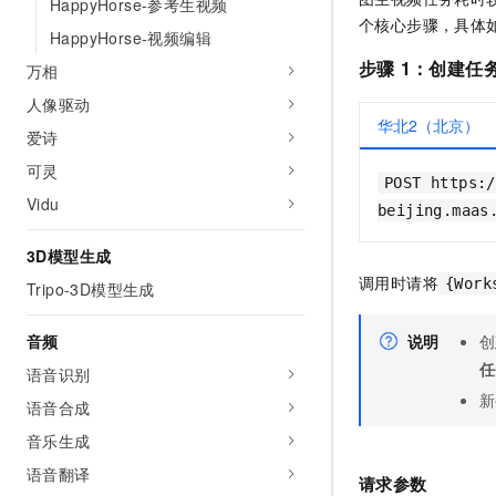
HappyHorse-参考生视频
10 分钟在聊天系统中增加
专有云
个核心步骤，具体
HappyHorse-视频编辑
步骤
1：创建任
万相
人像驱动
华北2（北京）
爱诗
可灵
POST https:/
Vidu
beijing.maas
3D模型生成
调用时请将
{Work
Tripo-3D模型生成
说明
创
音频
任
语音识别
新
语音合成
音乐生成
语音翻译
请求参数