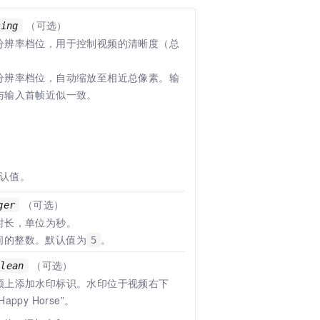
（可选）
ring
分辨率档位，用于控制视频的清晰度（总
分辨率档位，自动缩放至相近总像素。输
与输入首帧近似一致。
认值。
（可选）
ger
时长，单位为秒。
]之间的整数。默认值为
。
5
（可选）
olean
频上添加水印标识。水印位于视频右下
ppy Horse”。