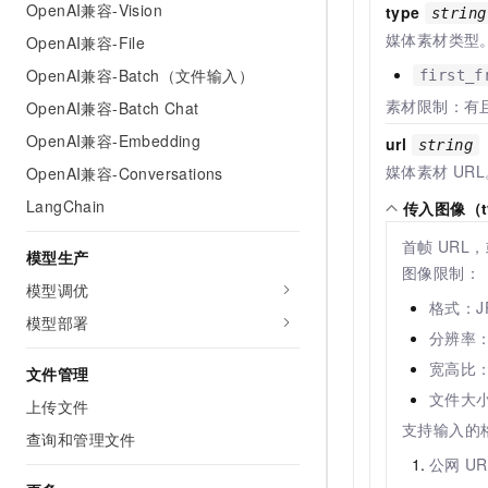
OpenAI兼容-Vision
type
string
媒体素材类型
OpenAI兼容-File
OpenAI兼容-Batch（文件输入）
first_f
素材限制：有
OpenAI兼容-Batch Chat
OpenAI兼容-Embedding
url
string
媒体素材
UR
OpenAI兼容-Conversations
LangChain
传入图像（typ
首帧
URL，
模型生产
图像限制：
模型调优
格式：J
模型部署
分辨率
宽高比：1
文件管理
文件大
上传文件
支持输入的
查询和管理文件
公网
U