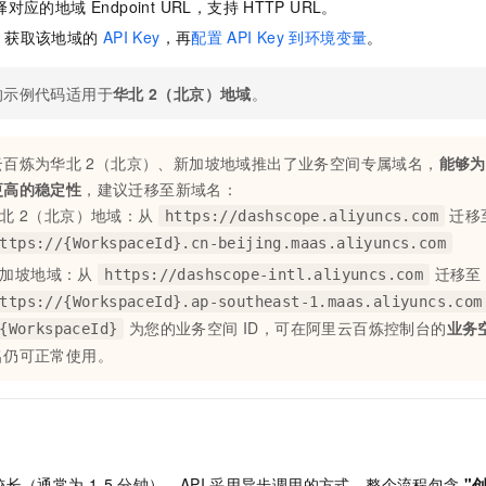
服务生态伙伴
对应的地域 Endpoint URL，支持
HTTP URL。
视觉 Coding、空间感知、多模态思考等全面升级
1M上下文，专为长程任务能力而生
云工开物
企业应用
Night Plan 支持 Qwen 3.8-Max
AI 办公
NEW
Red Hat
：获取该地域的
API Key
，再
配置
API Key
到环境变量
。
30+ 款产品免费体验
夜间 5 折，Qwen/Meoo/TokenPlan 客户专享
AI智能应用
科研合作
ERP
堂（旗舰版）
SUSE
智能客服
AI 应用构建
大模型原生
的示例代码适用于
华北
2（北京）地域
。
CRM
2个月
自动承接线索
建站小程序
Qoder
大模型服务平台百炼-应用模版
OA 办公系统
HOT
NEW
云百炼为华北
2（北京）、新加坡地域推出了业务空间专属域名，
能够为
面向真实软件
个人版上线、团队版降价；千问3.8-Max首发发尝鲜
丰富多元化的应用模版和解决方案
力提升
财税管理
模板建站
更高的稳定性
，建议迁移至新域名：
万有无界
大模型服务平台百炼-智能体
北
2（北京）地域：从
迁移
https://dashscope.aliyuncs.com
400电话
定制建站
的模型效果
灵活可视化地构建企业级 Agent
ttps://{WorkspaceId}.cn-beijing.maas.aliyuncs.com
方案
广告营销
模板小程序
新加坡地域：从
迁移至
秒悟
人工智能平台 PAI
https://dashscope-intl.aliyuncs.com
定制小程序
云端极速 AI 
新一代 AI 视频生成模型，深度适配广告营销等场景
AI Native 的算法工程平台，一站式完成建模、训练、推理服务部署
ttps://{WorkspaceId}.ap-southeast-1.maas.aliyuncs.com
为您的业务空间 ID，可在阿里云百炼控制台的
业务
{WorkspaceId}
APP 开发
名仍可正常使用。
建站系统
AI 应用
10分钟微调：让0.6B模型媲美235B模型
多模态数据信
依托云原生高可用架构,实现Dify私有化部署
用1%尺寸在特定领域达到大模型90%以上效果
较长（通常为
1-5
分钟），API
采用异步调用的方式。整个流程包含
"