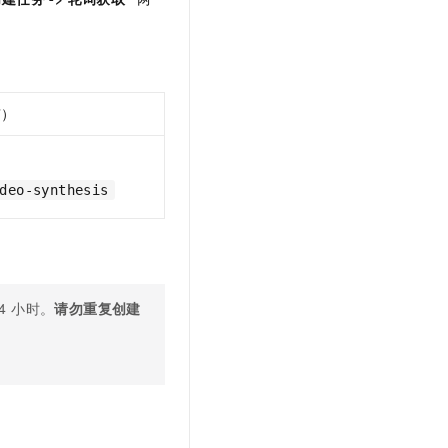
t.diy 一步搞定创意建站
构建大模型应用的安全防护体系
通过自然语言交互简化开发流程,全栈开发支持
通过阿里云安全产品对 AI 应用进行安全防护
京）
deo-synthesis
24 小时。
请勿重复创建