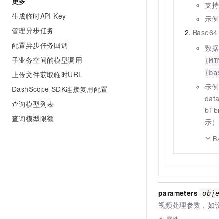
更多
支持
生成临时API Key
示例值
管理异步任务
Base
配置异步任务回调
数据
子业务空间的模型调用
{MI
{ba
上传文件获取临时URL
示例
DashScope SDK连接复用配置
dat
查询模型列表
bT
查询模型限额
示）
B
parameters
obj
视频处理参数，如
属性