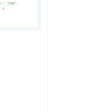
": "720P",

 5
