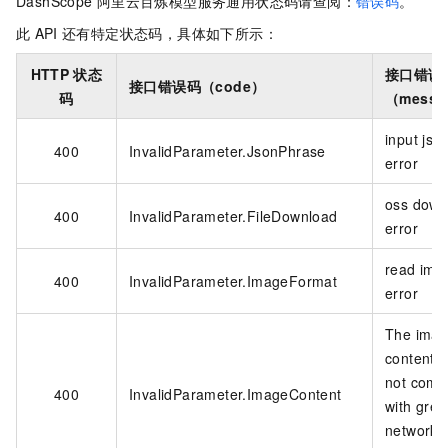
DashScope
阿里云百炼模型服务通用状态码请查阅：
错误码
。
此
API
还有特定状态码，具体如下所示：
HTTP
状态
接口错误
接口错误码（code）
码
（messa
input jso
400
InvalidParameter.JsonPhrase
error
oss down
400
InvalidParameter.FileDownload
error
read ima
400
InvalidParameter.ImageFormat
error
The ima
content 
not comp
400
InvalidParameter.ImageContent
with gree
network