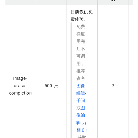
目前仅供免
费体验。
免费
额度
用完
后不
可调
用，
推荐
image-
参考
erase-
500
张
图像
2
completion
编辑-
千问
或
图
像编
辑-万
相
2.1
获取