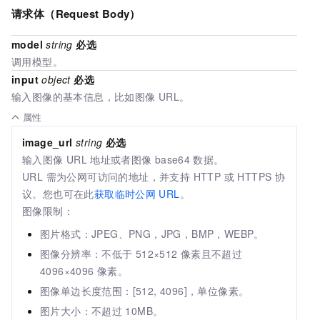
请求体（Request Body）
model
string
必选
调用模型。
input
object
必选
输入图像的基本信息，比如图像
URL。
属性
image_url
string
必选
输入图像
URL
地址或者图像
base64
数据。
URL 需为公网可访问的地址，并支持 HTTP 或 HTTPS 协
议。
您也可在此
获取临时公网
URL
。
图像限制：
图片格式：JPEG、PNG，JPG，BMP，WEBP。
图像分辨率：不低于
512×512
像素且不超过
4096×4096
像素。
图像单边长度范围：[512, 4096]，单位像素。
图片大小：不超过
10MB。