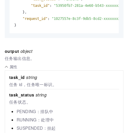
"task_id"
:
"53950fb7-281a-4e60-b543-xxxxxxxxxxxx"
}
,
"request_id"
:
"1027557e-8c3f-9db5-8cd2-xxxxxxxxxxxx"
}
output
object
任务输出信息。
属性
task_id
string
任务
id，任务唯一标识。
task_status
string
任务状态。
PENDING：排队中
RUNNING：处理中
SUSPENDED：挂起