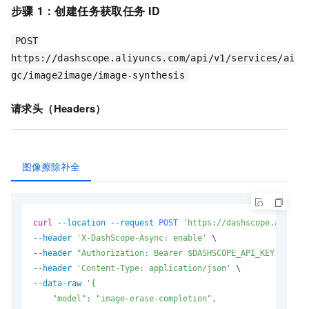
步骤
1：创建任务获取任务
ID
POST
https://dashscope.aliyuncs.com/api/v1/services/ai
gc/image2image/image-synthesis
请求头（Headers）
图像擦除补全
curl
--location
--request 
POST
'https://dashscope.aliyunc
--header
'X-DashScope-Async: enable'
--header
"Authorization: Bearer $DASHSCOPE_API_KEY"
--header
'Content-Type: application/json'
--data-raw
'{

    "model": "image-erase-completion",
