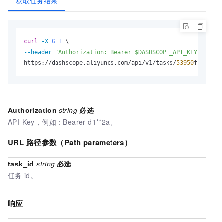
获取任务结果
curl
-X 
GET
--header
"Authorization: Bearer $DASHSCOPE_API_KEY"
 \

https://dashscope.aliyuncs.com/api/v1/tasks/
53950
fb7
-281a
Authorization
string
必选
API-Key，例如：Bearer d1**2a。
URL
路径参数（Path parameters）
task_id
string
必选
任务
id。
响应