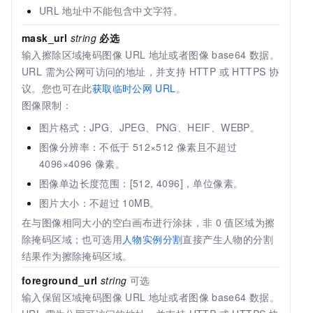
URL
地址中不能包含中文字符。
mask_url
string
必选
输入擦除区域掩码图像
URL
地址或者图像
base64
数据。
URL 需为公网可访问的地址，并支持 HTTP 或 HTTPS 协
议。
您也可在此
获取临时公网
URL
。
图像限制：
图片格式：JPG、JPEG、PNG、HEIF、WEBP。
图像分辨率：不低于
512×512
像素且不超过
4096×4096
像素。
图像单边长度范围：[512, 4096]，单位像素。
图片大小：不超过
10MB。
在与图像相同大小的空白画布进行涂抹，非
0
值区域为擦
除掩码区域；也可选用
人物实例分割
直接产生人物的分割
结果作为擦除掩码区域。
foreground_url
string
可选
输入保留区域掩码图像
URL
地址或者图像
base64
数据。