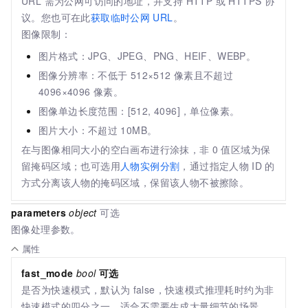
URL 需为公网可访问的地址，并支持 HTTP 或 HTTPS 协
议。
您也可在此
获取临时公网
URL
。
图像限制：
图片格式：JPG、JPEG、PNG、HEIF、WEBP。
图像分辨率：不低于
512×512
像素且不超过
4096×4096
像素。
图像单边长度范围：[512, 4096]，单位像素。
图片大小：不超过
10MB。
在与图像相同大小的空白画布进行涂抹，非
0
值区域为保
留掩码区域；也可选用
人物实例分割
，通过指定人物
ID
的
方式分离该人物的掩码区域，保留该人物不被擦除。
parameters
object
可选
图像处理参数。
属性
fast_mode
bool
可选
是否为快速模式，默认为
false，快速模式推理耗时约为非
快速模式的四分之一，适合不需要生成大量细节的场景。