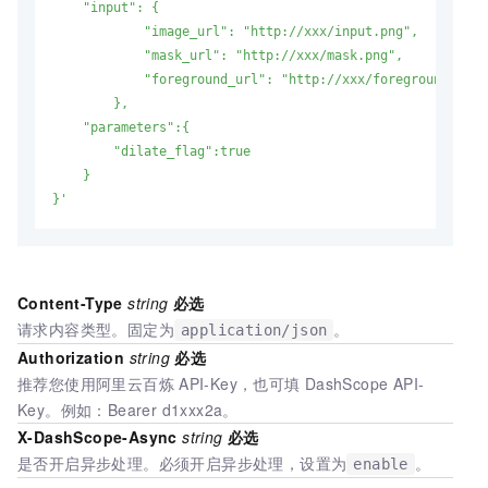
    "input": {

            "image_url": "http://xxx/input.png",

            "mask_url": "http://xxx/mask.png",

            "foreground_url": "http://xxx/foreground.png"

        },

    "parameters":{

        "dilate_flag":true

    }

}'
Content-Type
string
必选
请求内容类型。固定为
。
application/json
Authorization
string
必选
推荐您使用阿里云百炼
API-Key，也可填
DashScope API-
Key。例如：Bearer d1xxx2a。
X-DashScope-Async
string
必选
是否开启异步处理。必须开启异步处理，设置为
。
enable