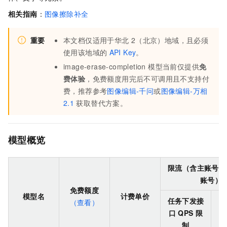
相关指南
：
图像擦除补全
重要
本文档仅适用于
华北
2（北京）
地域，且必须
使用该地域的
API Key
。
image-erase-completion 模型当前仅提供
免
费体验
，免费额度用完后不可调用且不支持付
费，推荐参考
图像编辑-千问
或
图像编辑-万相
2.1
获取替代方案。
模型概览
限流（含主账号与
账号）
免费额度
模型名
计费单价
任务下发接
（查看）
同
口
QPS
限
制