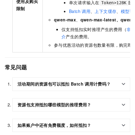
使用及购买
单次请求输入在
阶
Token>128K
限制
Batch
调用
、
上下文缓存
、
模型调
qwen-max
、
qwen-max-latest、qwen-
仅支持抵扣实时推理产生的费用（
非
介
产生的费用。
参与优惠活动的资源包数量有限，购完即
常见问题
活动期间的资源包可以抵扣
Batch
调用计费吗？
资源包支持抵扣哪些模型的推理费用？
如果账户中还有免费额度，如何抵扣？