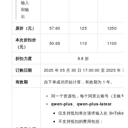
输入
和输
出
原价（元）
57.60
125
1250
本次折扣价
50.69
110
1100
（元）
折扣力度
8.8
折
订购日期
2025
年
05
月
30
日
17:00:00
至
2025
年
7
有效期
自下单成功开始计算，有效期为
1
年。
同一个资源包，每个阿里云账号（主账号
qwen-plus
、
qwen-plus-latest
仅支持抵扣单次请求输入在
0<Token
不支持抵扣的费用包括：