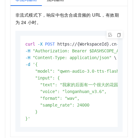
非流式模式下，响应中包含合成音频的 URL，有效期
为 24 小时。
curl
-X 
POST
 https://{WorkspaceId}.cn
-beijing
-H
"Authorization: Bearer $DASHSCOPE_API_KEY"
-H
"Content-Type: application/json"
-d
'{

    "model": "qwen-audio-3.0-tts-flash",

    "input": {

      "text": "我家的后面有一个很大的花园。",

      "voice": "longanhuan_v3.6",

      "format": "wav",

      "sample_rate": 24000

    }

}'