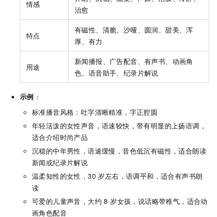
情感
治愈
有磁性、清脆、沙哑、圆润、甜美、浑
特点
厚、有力
新闻播报、广告配音、有声书、动画角
用途
色、语音助手、纪录片解说
示例
：
标准播音风格：吐字清晰精准，字正腔圆
年轻活泼的女性声音，语速较快，带有明显的上扬语调，
适合介绍时尚产品
沉稳的中年男性，语速缓慢，音色低沉有磁性，适合朗读
新闻或纪录片解说
温柔知性的女性，30 岁左右，语调平和，适合有声书朗
读
可爱的儿童声音，大约 8 岁女孩，说话略带稚气，适合动
画角色配音