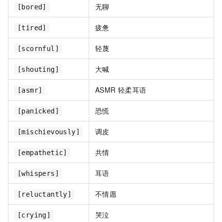
无聊
[bored]
疲惫
[tired]
轻蔑
[scornful]
大喊
[shouting]
ASMR 轻柔耳语
[asmr]
恐慌
[panicked]
调皮
[mischievously]
共情
[empathetic]
耳语
[whispers]
不情愿
[reluctantly]
哭泣
[crying]