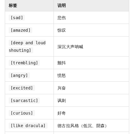
标签
说明
悲伤
[sad]
惊叹
[amazed]
[deep and loud
深沉大声呐喊
shouting]
颤抖
[trembling]
愤怒
[angry]
兴奋
[excited]
讽刺
[sarcastic]
好奇
[curious]
德古拉风格（低沉、阴森）
[like dracula]