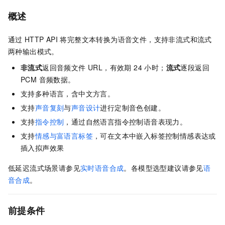
概述
通过
HTTP API
将完整文本转换为语音文件，支持非流式和流式
两种输出模式。
非流式
返回音频文件 URL，有效期 24 小时；
流式
逐段返回
PCM 音频数据。
支持多种语言，含中文方言。
支持
声音复刻
与
声音设计
进行定制音色创建。
支持
指令控制
，通过自然语言指令控制语音表现力。
支持
情感与富语言标签
，可在文本中嵌入标签控制情感表达或
插入拟声效果
低延迟流式场景请参见
实时语音合成
。各模型选型建议请参见
语
音合成
。
前提条件