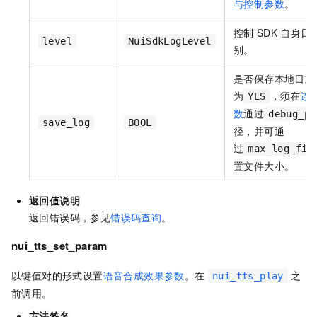
与控制参数
。
控制
SDK
自身日
level
NuiSdkLogLevel
别。
是否保存本地日志
为
，须在
连
YES
数
通过
debug_pa
save_log
BOOL
径，并可通
过
max_log_fil
置文件大小。
返回值说明
返回错误码，参见
错误码查询
。
nui_tts_set_param
以键值对的形式设置
语音合成效果参数
。在
之
nui_tts_play
前调用。
方法签名