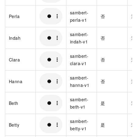
sambert-
Perla
否
通
perla-v1
sambert-
Indah
否
通
indah-v1
sambert-
Clara
否
通
clara-v1
sambert-
Hanna
否
通
hanna-v1
sambert-
Beth
是
通
beth-v1
sambert-
Betty
是
通
betty-v1