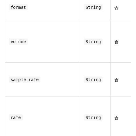
否
format
String
否
volume
String
否
sample_rate
String
否
rate
String