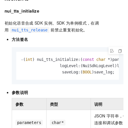
nui_tts_initialize
初始化语音合成
SDK
实例。SDK
为单例模式，在调
用
前禁止重复初始化。
nui_tts_release
方法签名
-(
int
) nui_tts_initialize:(
const
char
 *)paramet
                 logLevel:(NuiSdkLogLevel)level
                  saveLog:(
BOOL
)save_log;
参数说明
参数
类型
说明
JSON
字符串，包
连接和调试参数。
parameters
char*