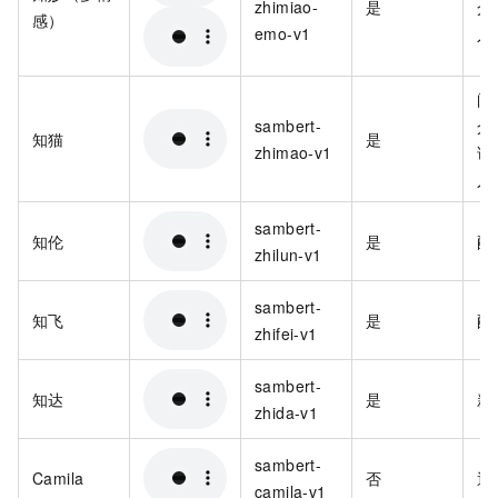
zhimiao-
是
介
感）
emo-v1
人
阅
sambert-
介
知猫
是
zhimao-v1
说
人
sambert-
知伦
是
配
zhilun-v1
sambert-
知飞
是
配
zhifei-v1
sambert-
知达
是
新
zhida-v1
sambert-
Camila
否
通
camila-v1