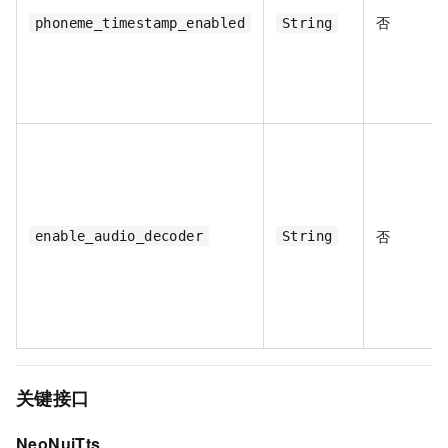
否
phoneme_timestamp_enabled
String
否
enable_audio_decoder
String
关键接口
NeoNuiTts