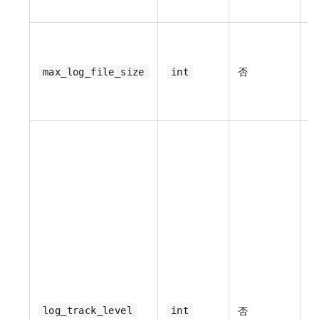
否
max_log_file_size
int
默
节
默
否
log_track_level
int