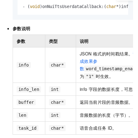
- (
void
)onNuiTtsUserdataCallback:(
char
*)info i
参数说明
参数
类型
说明
JSON
格式的时间戳结果。
语
成效果参
info
char*
数
word_timestamp_enabl
为
时生效。
"1"
info
字段的数据长度，可忽略
info_len
int
返回当前片段的音频数据。
buffer
char*
音频数据的长度（字节）。
len
int
语音合成任务
ID。
task_id
char*