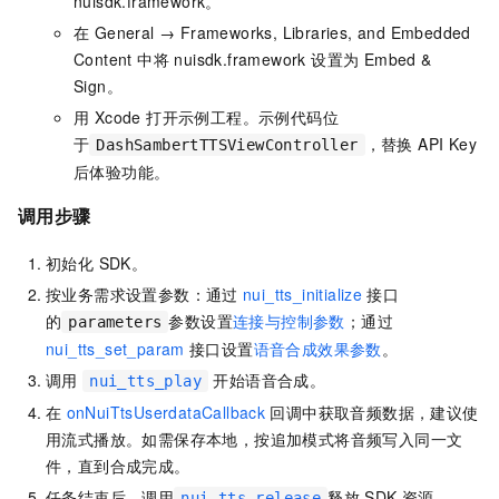
nuisdk.framework。
在 General → Frameworks, Libraries, and Embedded
Content 中将 nuisdk.framework 设置为 Embed &
Sign。
用 Xcode 打开示例工程。示例代码位
于
，替换 API Key
DashSambertTTSViewController
后体验功能。
调用步骤
初始化 SDK。
按业务需求设置参数：通过
nui_tts_initialize
接口
的
参数设置
连接与控制参数
；通过
parameters
nui_tts_set_param
接口设置
语音合成效果参数
。
调用
开始语音合成。
nui_tts_play
在
onNuiTtsUserdataCallback
回调中获取音频数据，建议使
用流式播放。如需保存本地，按追加模式将音频写入同一文
件，直到合成完成。
任务结束后，调用
释放
SDK
资源。
nui_tts_release