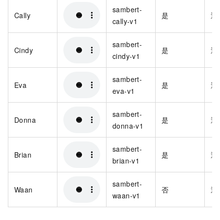
sambert-
Cally
是
通
cally-v1
sambert-
Cindy
是
通
cindy-v1
sambert-
Eva
是
通
eva-v1
sambert-
Donna
是
通
donna-v1
sambert-
Brian
是
通
brian-v1
sambert-
Waan
否
通
waan-v1