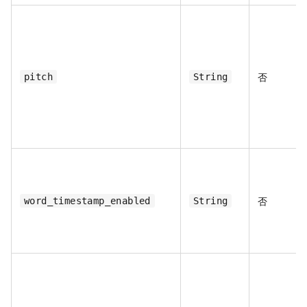
否
pitch
String
否
word_timestamp_enabled
String