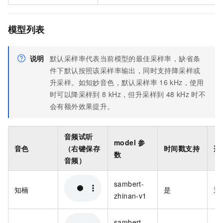
模型列表
说明
默认采样率代表当前模型的最佳采样率，缺省条
件下默认按照该采样率输出，同时支持降采样或
升采样。如知妙音色，默认采样率
16 kHz，使用
时可以降采样到
8 kHz，但升采样到
48 kHz
时不
会有额外效果提升。
音频试听
model
参
音色
（右键保存
时间戳支持
适
数
音频）
sambert-
知楠
是
通
zhinan-v1
sambert-