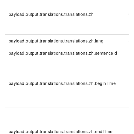
payload.output.translations.translations.zh
Ob
payload.output.translations.translations.zh.lang
St
payload.output.translations.translations.zh.sentenceId
In
payload.output.translations.translations.zh.beginTime
In
payload.output.translations.translations.zh.endTime
In