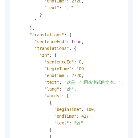
"endTime"
:
2720
,
"text"
:
"。"
}
]
}
,
"translations"
:
{
"sentenceEnd"
:
true
,
"translations"
:
{
"zh"
:
{
"sentenceId"
:
0
,
"beginTime"
:
100
,
"endTime"
:
2720
,
"text"
:
"这是一句用来测试的文本。"
,
"lang"
:
"zh"
,
"words"
:
[
{
"beginTime"
:
100
,
"endTime"
:
427
,
"text"
:
"这"
}
,
{