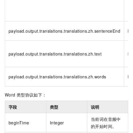
payload.output.translations.translations.zh.sentenceEnd
Bo
payload.output.translations.translations.zh.text
St
payload.output.translations.translations.zh.words
Li
Word
类型协议如下：
字段
类型
说明
当前词在音频中
beginTime
Integer
的开始时间。