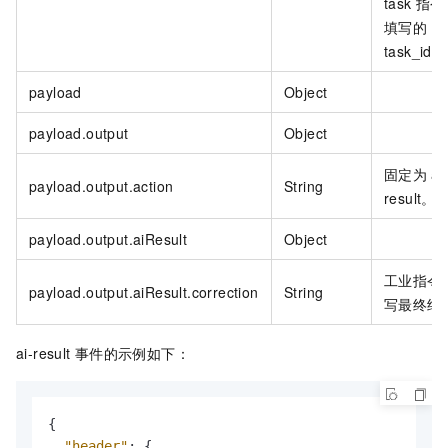
task
指令
填写的
task_id。
payload
Object
payload.output
Object
固定为
ai
payload.output.action
String
result。
payload.output.aiResult
Object
工业指令
payload.output.aiResult.correction
String
写最终结
ai-result
事件的示例如下：
{
"header"
:
{