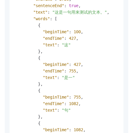
"sentenceEnd"
:
true
,
"text"
:
"这是一句用来测试的文本。"
,
"words"
:
[
{
"beginTime"
:
100
,
"endTime"
:
427
,
"text"
:
"这"
}
,
{
"beginTime"
:
427
,
"endTime"
:
755
,
"text"
:
"是一"
}
,
{
"beginTime"
:
755
,
"endTime"
:
1082
,
"text"
:
"句"
}
,
{
"beginTime"
:
1082
,