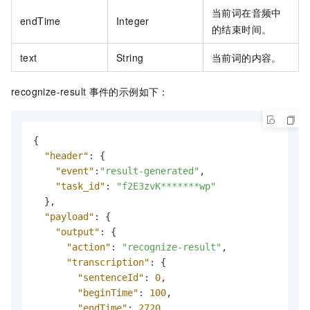
当前词在音频中
endTime
Integer
的结束时间。
text
String
当前词的内容。
recognize-result
事件的示例如下：
{
"header"
:
{
"event"
:
"result-generated"
,
"task_id"
:
"f2E3zvK*******wp"
}
,
"payload"
:
{
"output"
:
{
"action"
:
"recognize-result"
,
"transcription"
:
{
"sentenceId"
:
0
,
"beginTime"
:
100
,
"endTime"
:
2720
,