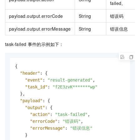
failed。
payload.output.errorCode
String
错误码
payload.output.errorMessage
String
错误信息
task-failed
事件的示例如下：
{
"header"
:
{
"event"
:
"result-generated"
,
"task_id"
:
"f2E3zvK*******wp"
}
,
"payload"
:
{
"output"
:
{
"action"
:
"task-failed"
,
"errorCode"
:
"错误码"
,
"errorMessage"
:
"错误信息"
}