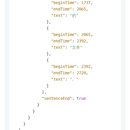
"beginTime"
:
1737
,
"endTime"
:
2065
,
"text"
:
"的"
}
,
{
"beginTime"
:
2065
,
"endTime"
:
2392
,
"text"
:
"文本"
}
,
{
"beginTime"
:
2392
,
"endTime"
:
2720
,
"text"
:
"。"
}
]
,
"sentenceEnd"
:
true
}
}
}
}