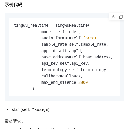
示例代码
tingwu_realtime = TingWuRealtime(

            model=self.model,

            audio_format=self.
format
,

            sample_rate=self.sample_rate,

            app_id=self.appId,

            base_address=self.base_address,

            api_key=self.api_key,

            terminology=self.terminology,

            callback=callback,

            max_end_silence=
3000
        )
start(self, **kwargs)
发起请求。