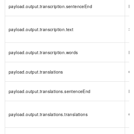
payload.output.transcription.sentenceEnd
Bo
payload.output.transcription.text
St
payload.output.transcription.words
Li
payload.output.translations
Ob
payload.output.translations.sentenceEnd
Bo
payload.output.translations.translations
Ob