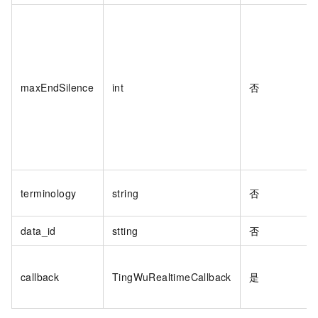
maxEndSilence
int
否
terminology
string
否
data_id
stting
否
callback
TingWuRealtimeCallback
是