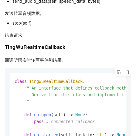
send_audio_data(self, speech_data: bytes)
发送转写音频数据。
stop(self)
结束请求
TingWuRealtimeCallback
回调听悟实时转写事件和结果。
class
TingWuRealtimeCallback
:

"""An interface that defines callback methods 
       Derive from this class and implement its fu
    """
def
on_open
(
self
) -> 
None
:

pass
# connected callback
def
on_started
(
self, task_id: 
str
) -> 
None
:
