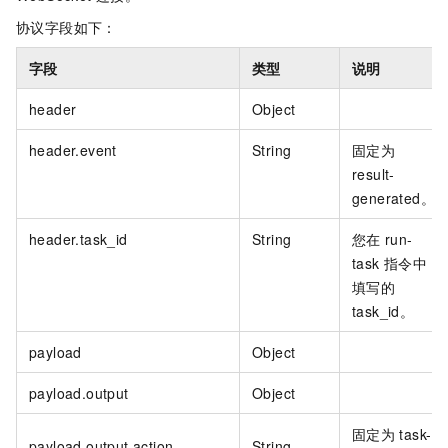
协议字段如下：
字段
类型
说明
header
Object
header.event
String
固定为
result-
generated。
header.task_id
String
您在
run-
task
指令中
填写的
task_id。
payload
Object
payload.output
Object
固定为
task-
payload.output.action
String