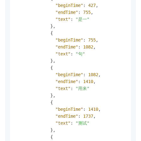
"beginTime"
:
427
,
"endTime"
:
755
,
"text"
:
"是一"
}
,
{
"beginTime"
:
755
,
"endTime"
:
1082
,
"text"
:
"句"
}
,
{
"beginTime"
:
1082
,
"endTime"
:
1410
,
"text"
:
"用来"
}
,
{
"beginTime"
:
1410
,
"endTime"
:
1737
,
"text"
:
"测试"
}
,
{