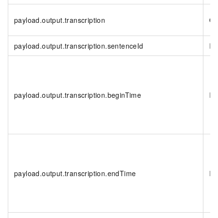
payload.output.transcription
Ob
payload.output.transcription.sentenceId
In
payload.output.transcription.beginTime
In
payload.output.transcription.endTime
In