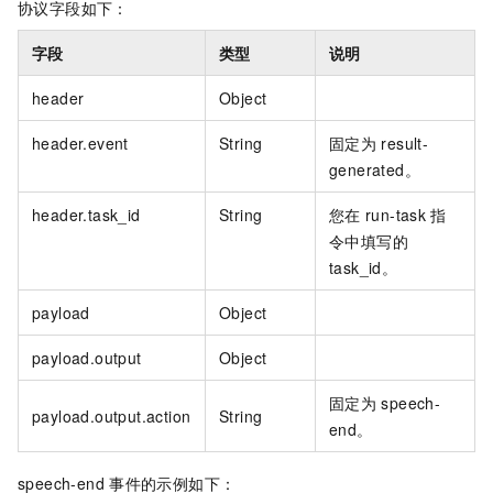
协议字段如下：
字段
类型
说明
header
Object
header.event
String
固定为
result-
generated。
header.task_id
String
您在
run-task
指
令中填写的
task_id。
payload
Object
payload.output
Object
固定为
speech-
payload.output.action
String
end。
speech-end
事件的示例如下：