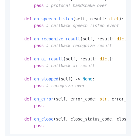
pass
# protocal handshake over
def
on_speech_listen
(
self, result: 
dict
):

pass
# callback speech listen event
def
on_recognize_result
(
self, result: 
dict
):

pass
# callback recognize result
def
on_ai_result
(
self, result: 
dict
):

pass
# callback ai result
def
on_stopped
(
self
) -> 
None
:

pass
# recognize over
def
on_error
(
self, error_code: 
str
, error_msg:
pass
def
on_close
(
self, close_status_code, close_ms
pass