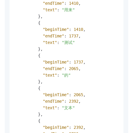
"endTime"
:
1410
,
"text"
:
"用来"
}
,
{
"beginTime"
:
1410
,
"endTime"
:
1737
,
"text"
:
"测试"
}
,
{
"beginTime"
:
1737
,
"endTime"
:
2065
,
"text"
:
"的"
}
,
{
"beginTime"
:
2065
,
"endTime"
:
2392
,
"text"
:
"文本"
}
,
{
"beginTime"
:
2392
,