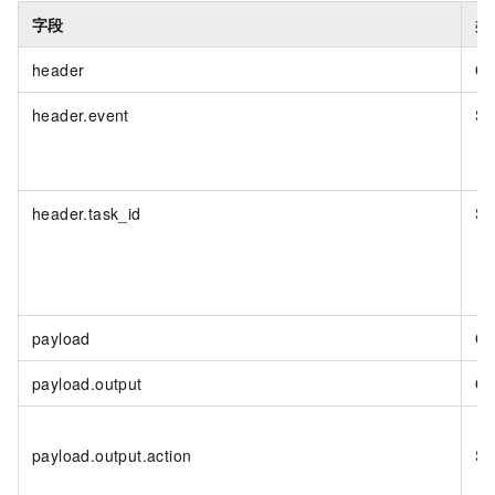
字段
类
header
Ob
header.event
St
header.task_id
St
payload
Ob
payload.output
Ob
payload.output.action
St