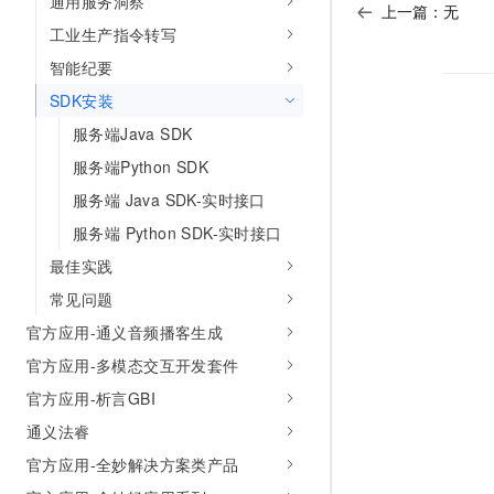
通用服务洞察
上一篇：无
AI 产品 免费试用
网络
安全
云开发大赛
工业生产指令转写
Tableau 订阅
1亿+ 大模型 tokens 和 
可观测
入门学习赛
智能纪要
中间件
AI空中课堂在线直播课
140+云产品 免费试用
大模型服务
SDK安装
上云与迁云
产品新客免费试用，最长1
数据库
服务端Java SDK
生态解决方案
千问AI平台-Token Plan
企业出海
大模型ACA认证体验
大数据计算
服务端Python SDK
助力企业全员 AI 认知与能
行业生态解决方案
政企业务
服务端 Java SDK-实时接口
媒体服务
千问AI平台-模型体验
开发者生态解决方案
服务端 Python SDK-实时接口
在线体验全尺寸、多种模态
企业服务与云通信
AI 开发和 AI 应用解决
最佳实践
Happy 系列大模型
域名与网站
常见问题
官方应用-通义音频播客生成
终端用户计算
官方应用-多模态交互开发套件
Serverless
大模型解决方案
官方应用-析言GBI
开发工具
通义法睿
快速部署 Dify，高效搭建 
官方应用-全妙解决方案类产品
迁移与运维管理