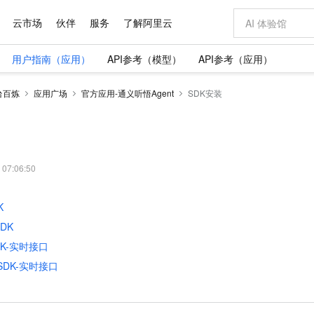
云市场
伙伴
服务
了解阿里云
用户指南（应用）
API参考（模型）
API参考（应用）
AI 特惠
数据与 API
成为产品伙伴
企业增值服务
最佳实践
价格计算器
AI 场景体
基础软件
产品伙伴合
阿里云认证
市场活动
配置报价
大模型
台百炼
应用广场
官方应用-通义听悟Agent
SDK安装
自助选配和估算价格
新方式
域名与网站
睿译宝，AI翻译排版一步到位
智启 AI 普惠权益
产品生态集成认证中心
企业支持计划
云上春晚
千问官方 MaaS 平台，为开发者和 Agent 而生，新用户赠送 1 亿 + tokens 额度
云服务器 EC
Qwen Aud
AI Coding
阿里云Maa
2026 阿里云
为企业打
数据集
Windows
大模型认证
模型
NEW
NEW
交付可用成果
值低价云产品抢先购
提供智能易用的域名与建站服务
上传文档即自动完成翻译和格式还原
至高享 1亿+免费 tokens，加速 Al 应用落地
安全可靠、弹
智能编程，一键
产品生态伙伴
专家技术服务
云上奥运之旅
弹性计算合作
阿里云中企出
手机三要素
宝塔 Linux
全部认证
价格优势
有专属领域专家
对象存储 OSS
GLM-5.2：长任务时代开源旗舰模型
阿里云 OPC 创新助力计划
云数据库 RD
即刻拥有 DeepS
AI 电商营销
产品生态伙伴工作台
企业增值服务台
云栖战略参考
云存储合作计
云栖大会
身份实名认证
CentOS
训练营
推动算力普惠，释放技术红利
的大模型服务
最高返9万
多领域专家智能体,一键组建 AI 虚拟交付团队
至高百万元 Token 补贴，加速一人公司成长
稳定、安全、高性价比、高性能的云存储服务
真正可用的 1M 上下文,一次完成代码全链路开发
轻松解锁专属 Dee
从图文生成到
 07:06:50
云上的中国
数据库合作计
活动全景
短信
Docker
图片和
站式影视创作平台
人工智能平台 PAI
Hermes Agent，打造自进化智能体
Token Plan 模型订阅计划
Qoder
5 分钟轻松部署
AI 广告创作
企业成长
大模型
NEW
信息公告
K
看见新力量
云网络合作计
OCR 文字识别
JAVA
级电脑
证享300元代金券
可视化编排打通从文字构思到成片全链路闭环
一站式AI开发、训练和推理服务
自主进化，持久记忆，越用越聪明
Qwen3.8-Max 首发尝鲜，限时加量 10 倍，夜间低至2折
面向真实软件
图文、视频一
Kimi-K3
HappyHors
NEW
魔搭 Mode
SDK
loud
服务实践
官网公告
Kimi 最新旗舰模型，长程编程与推理利器
让文字生成流
金融模力时刻
Salesforce O
版
发票查验
全能环境
Qoder CN
Claude Code + GStack 打造工程团队
千问办公，限时限量积分加倍
云原生数据库 P
低代码高效构
AI 建站
NEW
作计划
DK-实时接口
计划
创新中心
魔搭 ModelSc
健康状态
让AI从“聊天伙伴”进化为能干活的“数字员工”
覆盖公网/内网、递归/权威、移动APP等全场景解析服务
安装技能 GStack，拥有专属 AI 工程团队
你的AI工作搭子，覆盖日常办公高频场景
基于千问大模型等，支持代码智能生成、研发智能问答
0 代码专业建
客户案例
天气预报查询
操作系统
Deepseek-v4-pro
HappyHors
 SDK-实时接口
态合作计划
态智能体模型
旗舰 MoE 大模型，百万上下文与顶尖推理能力
图生视频，流
Compute
同享
容器服务 Kubernetes 版 ACK
万小智 AI 建站低至 15元/月
云防火墙
AI 短剧/漫剧
快递物流查询
WordPress
成为服务伙
高校合作
式云数据仓库
点，立即开启云上创新
提供一站式管理容器应用的 K8s 服务
送.CN域名，送备案服务码
云原生的云上
AI助力短剧
GLM-5.2
Wan2.7-T
Ubuntu