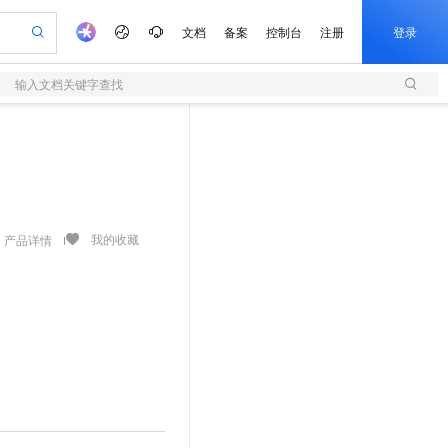
文档
备案
控制台
注册
登录
输入文档关键字查找
验
作计划
器
AI 活动
专业服务
服务伙伴合作计划
开发者社区
加入我们
服务平台百炼
阿里云 OPC 创新助力计划
一站式生成采购清单，支持单品或批量购买
S
io：打造专属 AI 语音助手
S产品伙伴计划（繁花）
峰会
造的大模型服务与应用开发平台
轻量应用服务器
一句话生成原生可编辑精美 PPT 文稿
AI 生产力先锋
Al MaaS 服务伙伴赋能合作
域名
博文
Careers
至高可申请百万元
性可伸缩的云计算服务
开启高性价比 AI 编程新体验
Qwen-Audio-3.0-Realtime 端到端实时语音角色扮演
输入一句话想法, 轻松生成专业的 PPT
先锋实践拓展 AI 生产力的边界
快速构建应用程序和网站，即刻迈出上云第一步
Token 补贴，五大权
计划
海大会
伙伴信用分合作计划
商标
问答
社会招聘
益加速 OPC 成功
S
eek-V4-Pro
数字证书管理服务（原SSL证书）
一键部署幻兽帕鲁游戏服务器
飞天发布时刻
HOT
划
备案
电子书
校园招聘
pSeek-V4-Pro
视频创作，一键激活电商全链路生产力
全托管，含MySQL、PostgreSQL、SQL Server、MariaDB多引擎
实现全站HTTPS，呈现可信的WEB访问
一键购买专属联机服务器，轻松开启游戏
所见，即是所愿
我的收藏
产品详情
更多支持
划
公司注册
镜像站
视频生成
语音识别与合成
专属 QwenPaw
短信服务
漫剧工坊：一站式动画创作平台
AI 实训营
HOT
合作伙伴培训与认证
划
上云迁移
的智能体编程平台
站生成，高效打造优质广告素材
从聊天伙伴进化为能主动干活的本地数字员工
快速生产连贯的高质量长漫剧
从基础到进阶，Agent 创客手把手教你
国内短信简单易用，安全可靠，秒级触达，全球覆盖200+国家和地区。
e-1.1-T2V
Qwen3-TTS-Flash
lScope
我要反馈
查询合作伙伴
畅细腻的高质量视频
离线语音合成大模型，多语言方言自适应，低延迟高稳定
n Alibaba Cloud ISV 合作
代维服务
olarDB
建企业门户网站
大数据开发治理平台 DataWorks
10 分钟搭建微信、支付宝小程序
创新加速
ope
登录合作伙伴管理后台
我要建议
站，无忧落地极速上线
以可视化方式快速构建移动和 PC 门户网站
100%兼容MySQL、PostgreSQL，兼容Oracle，支持集中和分布式
高效部署网站，快速应用到小程序
Data Agent 驱动的一站式 Data+AI 开发治理平台
e-1.1-I2V
Cosyvoice-V3-Flash
安全
畅自然，细节丰富
高表现力语音合成大模型，语音克隆听感自然
我要投诉
上云场景组合购
伴
边界网络安全防护产品
漫剧创作，剧本、分镜、视频高效生成
覆盖90%+业务场景，专享组合折扣价
2V
VPN
Fun-ASR