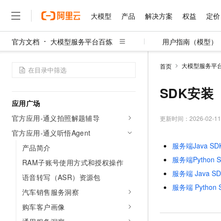
人工评测
大模型
产品
解决方案
权益
定价
评测集
官方文档
大模型服务平台百炼
用户指南（模型）
新版应用评测
大模型
产品
解决方案
权益
定价
云市场
伙伴
服务
了解阿里云
精选产品
精选解决方案
普惠上云
产品定价
精选商城
成为销售伙伴
售前咨询
为什么选择阿里云
千问AI平台
应用观测
大模型服务平
首页
了解云产品的定价详情
大模型服务平台百炼
千问办公，解锁你的工作
普惠上云 官方力荐
分销伙伴
在线服务
网站建设
什么是云计算
大
用量监控与性能分析
大模型服务与应用平台
企业级Agent产品，直接
云服务器38元/年起，超
SDK安装
咨询伙伴
多端小程序
技术领先
云上成本管理
售后服务
应用广场
千问大模型
Agency Agents：拥
官方推荐返现计划
大模型
大模型
精选产品
精选解决方案
Salesforce 国际版订阅
稳定可靠
管理和优化成本
官方应用-通义拍照解题辅导
多元化、高性能、安全可靠
推荐新用户得奖励，单订单
更新时间：
2026-02-11
销售伙伴合作计划
自助服务
友盟天域
安全合规
人工智能与机器学习
AI
文本生成
官方应用-通义听悟Agent
无影云电脑
HappyHorse 打造一
云工开物
无影生态合作计划
在线服务
服务端Java SD
产品简介
观测云
分析师报告
随时随地安全接入的云上超
高校专属算力普惠，学生认
计算
互联网应用开发
Qwen3.8-Max
HOT
服务端Python 
Salesforce On Alibaba C
工单服务
RAM子账号使用方式和授权操作
智能体时代全能旗舰模型
Tuya 物联网平台阿里云
研究报告与白皮书
云解析DNS
快速拥有专属 OpenClaw
Consulting Partner 合
大数据
容器
服务端 Java S
免费试用
语音转写（ASR）资源包
短信专区
蓝凌 OA
Qwen3.7-Plus
服务端 Python
AI 大模型销售与服务生
现代化应用
存储
汽车销售服务洞察
天池大赛
能看、能想、能动手的多模
云原生大数据计算服务 Max
解决方案免费试用 新老
电子合同
购车客户画像
面向分析的企业级SaaS模
最高领取价值200元试用
安全
网络与CDN
AI 算法大赛
Qwen3-VL-Plus
畅捷通