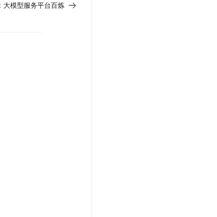
文戏情感细腻自然，动作戏激烈拳拳到肉，实现更强表演能力
支持中英文自由切换，具备更强的噪声鲁棒性
：
大模型服务平台百炼
云聚AI 严选权益
SSL 证书
，一键激活高效办公新体验
精选AI产品，从模型到应用全链提效
堡垒机
AI 用量加速计划
应用
防火墙
、识别商机，让客服更高效、服务更出色。
新老同享，达量后返
千问办公
主机安全
NEW
的智能体编程平台
一站式AI生产力平台
AI 应用及服务市场
伶鹊
企业级人与Agent协作平台，接入和调度多个数字员工
智能客服平台，对话机器人、对话分析、智能外呼
AI 应用
大模型服务平台百炼 - 全妙
大模型
应用创作平台
多模态内容创作工具，已接入 DeepSeek
自然语言处理
数据标注
机器学习
息提取
与 AI 智能体进行实时音视频通话
从文本、图片、视频中提取结构化的属性信息
构建支持视频理解的 AI 音视频实时通话应用