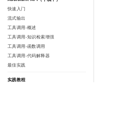
快速入门
流式输出
工具调用-概述
工具调用-知识检索增强
工具调用-函数调用
工具调用-代码解释器
最佳实践
实践教程
在网站上增加一个AI助手
在企业微信集成AI助手
10分钟实现微信公众号智能客服
在钉钉创建AI机器人
基于本地知识库构建RAG应用
为什么选择阿里云
大模型
产品和定