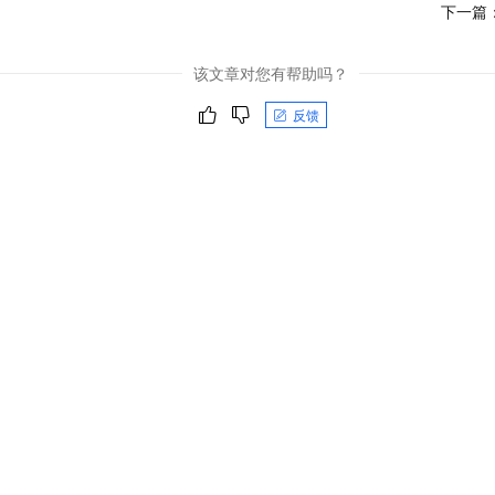
服务生态伙伴
视觉 Coding、空间感知、多模态思考等全面升级
1M上下文，专为长程任务能力而生
下一篇
云工开物
企业应用
Night Plan 支持 Qwen 3.8-Max
AI 办公
NEW
Red Hat
30+ 款产品免费体验
夜间 5 折，Qwen/Meoo/TokenPlan 客户专享
AI智能应用
科研合作
ERP
该文章对您有帮助吗？
堂（旗舰版）
SUSE
智能客服
AI 应用构建
大模型原生
CRM
2个月
自动承接线索
反馈
建站小程序
Qoder
大模型服务平台百炼-应用模版
OA 办公系统
HOT
NEW
面向真实软件
个人版上线、团队版降价；千问3.8-Max首发发尝鲜
丰富多元化的应用模版和解决方案
力提升
财税管理
模板建站
万有无界
大模型服务平台百炼-智能体
400电话
定制建站
的模型效果
灵活可视化地构建企业级 Agent
方案
广告营销
模板小程序
秒悟
人工智能平台 PAI
定制小程序
云端极速 AI 
新一代 AI 视频生成模型，深度适配广告营销等场景
AI Native 的算法工程平台，一站式完成建模、训练、推理服务部署
APP 开发
建站系统
AI 应用
10分钟微调：让0.6B模型媲美235B模型
多模态数据信
依托云原生高可用架构,实现Dify私有化部署
用1%尺寸在特定领域达到大模型90%以上效果