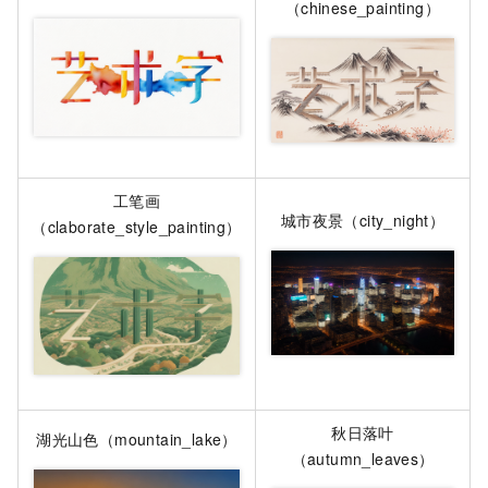
（chinese_painting）
工笔画
城市夜景（city_night）
（claborate_style_painting）
秋日落叶
湖光山色（mountain_lake）
（autumn_leaves）