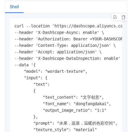
Shell
curl --location 'https://dashscope.aliyuncs.com/ap
--header 'X-DashScope-Async: enable' \

--header 'Authorization: Bearer <YOUR-DASHSCOPE-AP
--header 'Content-Type: application/json' \

--header 'Accept: application/json' \

--header 'X-DashScope-DataInspection: enable' \

--data '{

    "model": "wordart-texture",

    "input": {

        "text": 

        {

            "text_content": "文字创意",

            "font_name": "dongfangdakai",

            "output_image_ratio": "1:1"

        },

        "prompt": "水果，蔬菜，温暖的色彩空间",

        "texture_style": "material"
