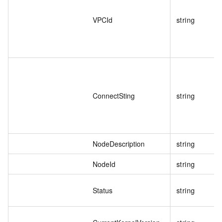
VPCId
string
ConnectSting
string
NodeDescription
string
NodeId
string
Status
string