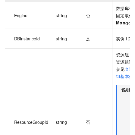
数据库引
Engine
string
否
固定取值
MongoD
DBInstanceId
string
是
实例 ID。
资源组 I
资源组详
参见
查看
组基本信
说明
ResourceGroupId
string
否