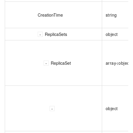
CreationTime
string
ReplicaSets
object
ReplicaSet
array<object
object