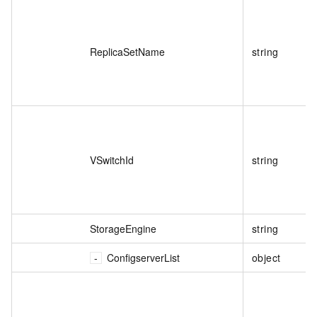
ReplicaSetName
string
VSwitchId
string
StorageEngine
string
ConfigserverList
object