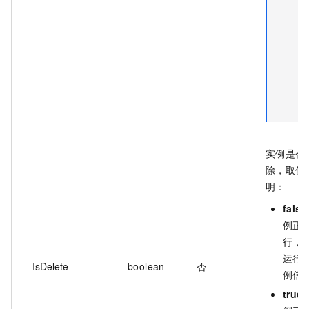
实例是否
除，取值
明：
false
例正
行，
运行
IsDelete
boolean
否
例信
true