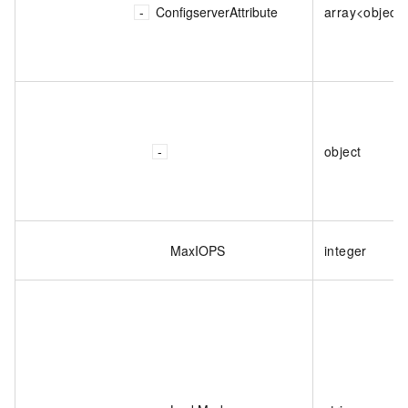
ConfigserverAttribute
array<object
object
MaxIOPS
integer