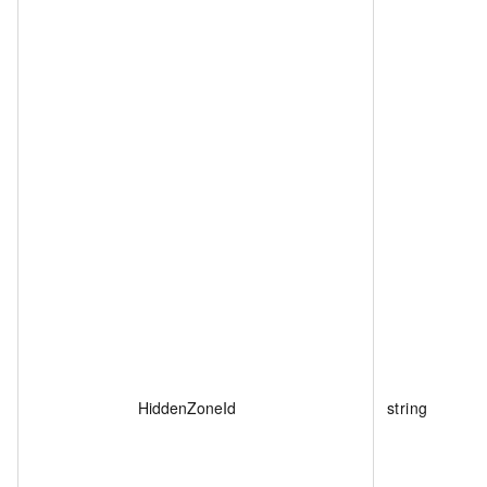
HiddenZoneId
string