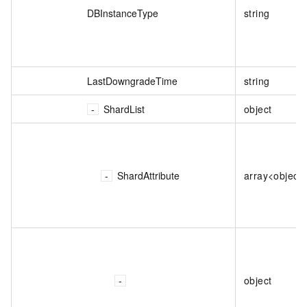
DBInstanceType
string
LastDowngradeTime
string
ShardList
object
ShardAttribute
array<object
object