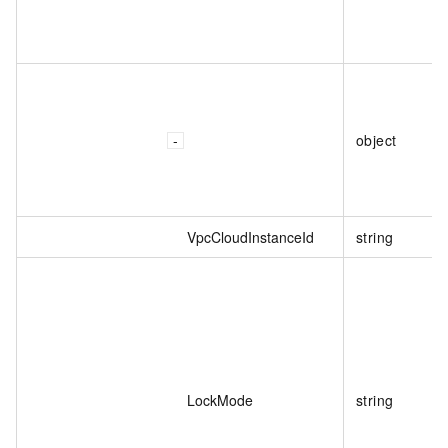
object
VpcCloudInstanceId
string
LockMode
string