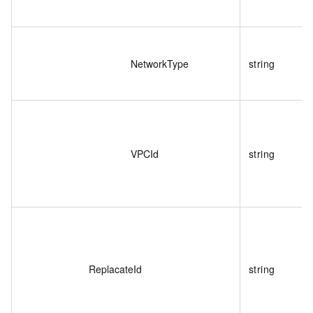
NetworkType
string
VPCId
string
ReplacateId
string