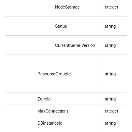
NodeStorage
integer
Status
string
CurrentKernelVersion
string
ResourceGroupId
string
ZoneId
string
MaxConnections
integer
DBInstanceId
string