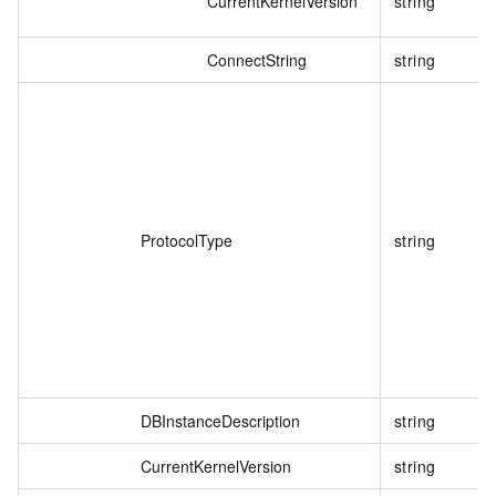
CurrentKernelVersion
string
ConnectString
string
ProtocolType
string
DBInstanceDescription
string
CurrentKernelVersion
string