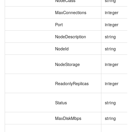
NodeClass
string
MaxConnections
integer
Port
integer
NodeDescription
string
NodeId
string
NodeStorage
integer
ReadonlyReplicas
integer
Status
string
MaxDiskMbps
string