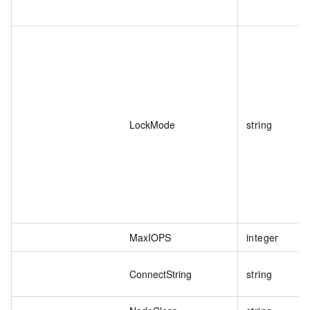
LockMode
string
MaxIOPS
integer
ConnectString
string