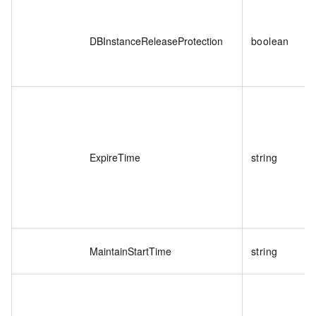
DBInstanceReleaseProtection
boolean
ExpireTime
string
MaintainStartTime
string