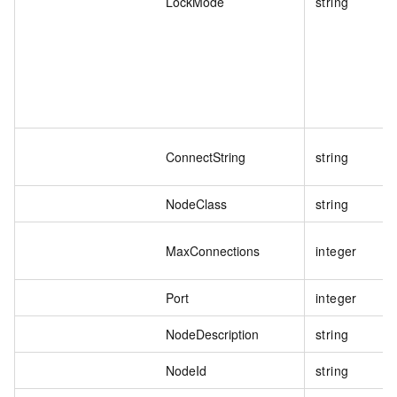
LockMode
string
ConnectString
string
NodeClass
string
MaxConnections
integer
Port
integer
NodeDescription
string
NodeId
string