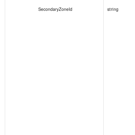
SecondaryZoneId
string