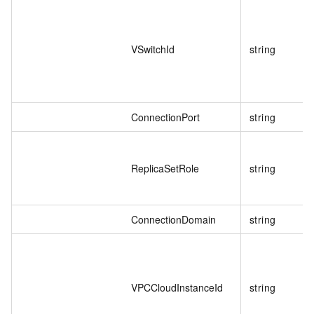
VSwitchId
string
ConnectionPort
string
ReplicaSetRole
string
ConnectionDomain
string
VPCCloudInstanceId
string