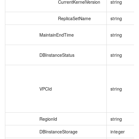
CurrentKernelVersion
string
ReplicaSetName
string
MaintainEndTime
string
DBInstanceStatus
string
VPCId
string
RegionId
string
DBInstanceStorage
integer