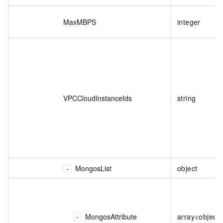
MaxMBPS
integer
VPCCloudInstanceIds
string
MongosList
object
MongosAttribute
array<object