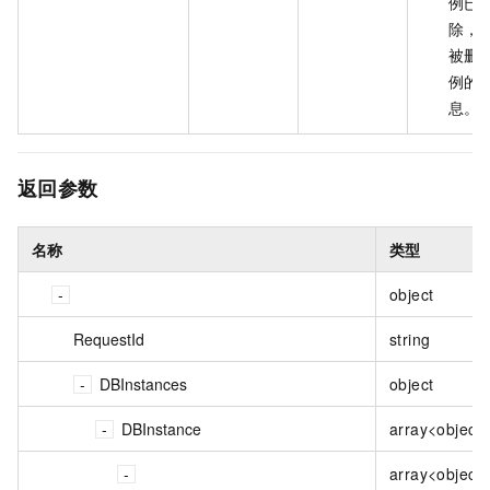
例已
除，
被删
例的
息。
返回参数
名称
类型
object
RequestId
string
DBInstances
object
DBInstance
array<object
array<object