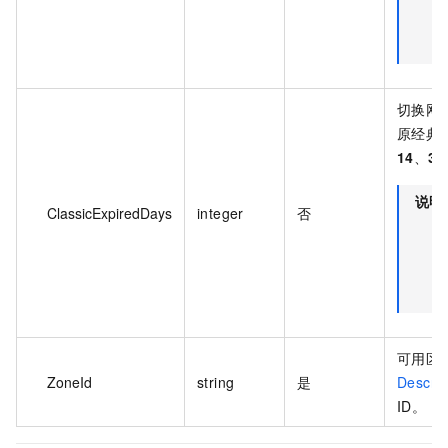
切换网络
原经典
14
、
30
说明
ClassicExpiredDays
integer
否
可用区 
ZoneId
string
是
Descri
ID。