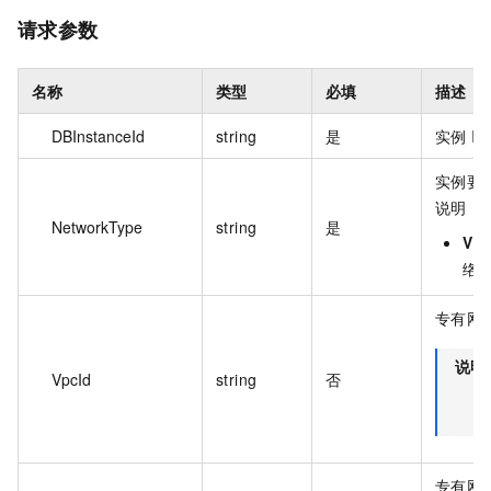
请求参数
名称
类型
必填
描述
DBInstanceId
string
是
实例 I
实例要
说明：
NetworkType
string
是
VP
络
专有网络
说明
VpcId
string
否
专有网络