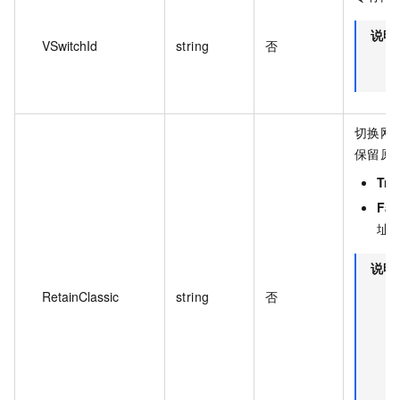
说明
VSwitchId
string
否
切换网络
保留原
Tru
Fal
址
说明
RetainClassic
string
否