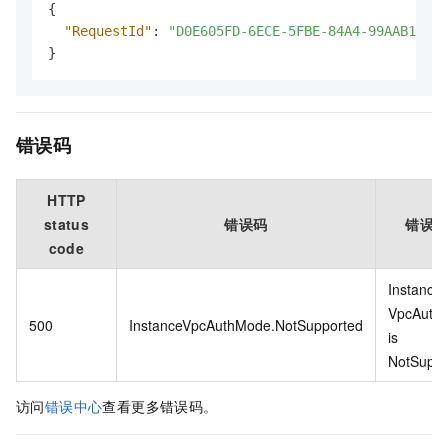
{
"RequestId"
:
"D0E605FD-6ECE-5FBE-84A4-99AAB1B8**
}
错误码
HTTP
status
错误码
错误
code
Instance
VpcAuth
500
InstanceVpcAuthMode.NotSupported
is
NotSuppo
访问
错误中心
查看更多错误码。