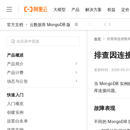
大模型
产品
解决方案
权益
定价
官方文档
云数据库 MongoDB 版
大模型
产品
解决方案
权益
定价
云市场
伙伴
服务
了解阿里云
精选产品
精选解决方案
普惠上云
产品定价
精选商城
成为销售伙伴
售前咨询
为什么选择阿里云
千问AI平台
排查因连接数
首页
了解云产品的定价详情
大模型服务平台百炼
千问办公，解锁你的工作
普惠上云 官方力荐
分销伙伴
在线服务
网站建设
什么是云计算
大
大模型服务与应用平台
企业级Agent产品，直接
云服务器38元/年起，超
排查因连
产品概述
咨询伙伴
多端小程序
技术领先
云上成本管理
售后服务
千问大模型
Agency Agents：拥
官方推荐返现计划
大模型
产品简介
大模型
精选产品
精选解决方案
Salesforce 国际版订阅
稳定可靠
管理和优化成本
多元化、高性能、安全可靠
推荐新用户得奖励，单订单
更新时间：
2026-05-21
销售伙伴合作计划
产品计费
自助服务
友盟天域
安全合规
人工智能与机器学习
AI
文本生成
无影云电脑
HappyHorse 打造一
云工开物
动态与公告
当
MongoDB
实例
无影生态合作计划
在线服务
观测云
分析师报告
随时随地安全接入的云上超
高校专属算力普惠，学生认
计算
互联网应用开发
Qwen3.8-Max
库连接问题。
HOT
Salesforce On Alibaba C
工单服务
快速入门
智能体时代全能旗舰模型
Tuya 物联网平台阿里云
研究报告与白皮书
云解析DNS
快速拥有专属 OpenClaw
Consulting Partner 合
大数据
容器
入门概览
免费试用
短信专区
故障表现
蓝凌 OA
Qwen3.7-Plus
AI 大模型销售与服务生
创建实例
现代化应用
存储
天池大赛
能看、能想、能动手的多模
云原生大数据计算服务 Max
解决方案免费试用 新老
电子合同
设置白名单
不同的
MongoDB
面向分析的企业级SaaS模
最高领取价值200元试用
安全
网络与CDN
AI 算法大赛
Qwen3-VL-Plus
畅捷通
连接实例