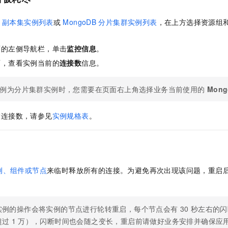
一个 AI 助手
即刻拥有 DeepSeek-R1 满血版
超强辅助，Bol
在企业官网、通讯软件中为客户提供 AI 客服
多种方案随心选，轻松解锁专属 DeepSeek
副本集实例列表
或
MongoDB
分片集群实例列表
，在上方选择资源组
面的左侧导航栏，单击
监控信息
。
面，查看实例当前的
连接数
信息。
例为分片集群实例时，您需要在页面右上角选择业务当前使用的
Mong
大连接数，请参见
实例规格表
。
例、组件或节点
来临时释放所有的连接。为避免再次出现该问题，重启
实例的操作会将实例的节点进行轮转重启，每个节点会有
30
秒左右的闪
超过
1
万），闪断时间也会随之变长，重启前请做好业务安排并确保应