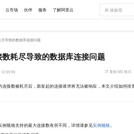
云市场
伙伴
服务
了解阿里云
AI 特惠
数据与 API
成为产品伙伴
企业增值服务
最佳实践
价格计算器
AI 场景体
基础软件
产品伙伴合
阿里云认证
市场活动
配置报价
大模型
耗尽导致的数据库连接问题
自助选配和估算价格
新方式
域名与网站
睿译宝，AI翻译排版一步到位
智启 AI 普惠权益
产品生态集成认证中心
企业支持计划
云上春晚
千问官方 MaaS 平台，为开发者和 Agent 而生，新用户赠送 1 亿 + tokens 额度
云服务器 EC
Qwen Aud
AI Coding
阿里云Maa
2026 阿里云
为企业打
数据集
Windows
大模型认证
模型
NEW
NEW
交付可用成果
值低价云产品抢先购
提供智能易用的域名与建站服务
上传文档即自动完成翻译和格式还原
至高享 1亿+免费 tokens，加速 Al 应用落地
安全可靠、弹
智能编程，一键
接数耗尽导致的数据库连接问题
产品生态伙伴
专家技术服务
云上奥运之旅
弹性计算合作
阿里云中企出
手机三要素
宝塔 Linux
全部认证
价格优势
有专属领域专家
对象存储 OSS
GLM-5.2：长任务时代开源旗舰模型
阿里云 OPC 创新助力计划
云数据库 RD
即刻拥有 DeepS
AI 电商营销
产品生态伙伴工作台
企业增值服务台
云栖战略参考
云存储合作计
云栖大会
身份实名认证
CentOS
训练营
推动算力普惠，释放技术红利
的大模型服务
最高返9万
多领域专家智能体,一键组建 AI 虚拟交付团队
至高百万元 Token 补贴，加速一人公司成长
稳定、安全、高性价比、高性能的云存储服务
真正可用的 1M 上下文,一次完成代码全链路开发
轻松解锁专属 Dee
从图文生成到
复制 MD 格式
 12:35:59
云上的中国
数据库合作计
活动全景
短信
Docker
图片和
站式影视创作平台
人工智能平台 PAI
Hermes Agent，打造自进化智能体
Token Plan 模型订阅计划
Qoder
5 分钟轻松部署
AI 广告创作
企业成长
大模型
NEW
信息公告
的连接数被耗尽后，新发起的连接请求将无法被响应，本文介绍如何排
看见新力量
云网络合作计
OCR 文字识别
JAVA
级电脑
证享300元代金券
可视化编排打通从文字构思到成片全链路闭环
一站式AI开发、训练和推理服务
自主进化，持久记忆，越用越聪明
Qwen3.8-Max 首发尝鲜，限时加量 10 倍，夜间低至2折
面向真实软件
图文、视频一
Kimi-K3
HappyHors
NEW
魔搭 Mode
loud
服务实践
官网公告
Kimi 最新旗舰模型，长程编程与推理利器
让文字生成流
金融模力时刻
Salesforce O
版
发票查验
全能环境
Qoder CN
Claude Code + GStack 打造工程团队
千问办公，限时限量积分加倍
云原生数据库 P
低代码高效构
AI 建站
NEW
作计划
计划
创新中心
魔搭 ModelSc
健康状态
让AI从“聊天伙伴”进化为能干活的“数字员工”
覆盖公网/内网、递归/权威、移动APP等全场景解析服务
安装技能 GStack，拥有专属 AI 工程团队
你的AI工作搭子，覆盖日常办公高频场景
基于千问大模型等，支持代码智能生成、研发智能问答
0 代码专业建
客户案例
天气预报查询
操作系统
Deepseek-v4-pro
HappyHors
态合作计划
态智能体模型
旗舰 MoE 大模型，百万上下文与顶尖推理能力
图生视频，流
Compute
同享
容器服务 Kubernetes 版 ACK
万小智 AI 建站低至 15元/月
云防火墙
AI 短剧/漫剧
快递物流查询
WordPress
成为服务伙
高校合作
实例规格支持的最大连接数有所不同，详情请参见
实例规格
。
式云数据仓库
点，立即开启云上创新
提供一站式管理容器应用的 K8s 服务
送.CN域名，送备案服务码
云原生的云上
AI助力短剧
GLM-5.2
Wan2.7-T
Ubuntu