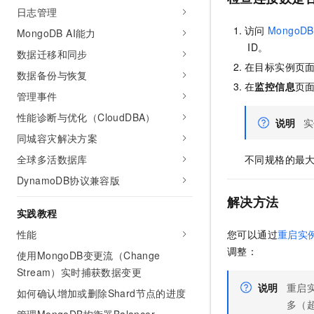
10 分钟在聊天系统中增加
日志管理
专有云
访问
MongoDB
MongoDB AI能力
ID。
数据迁移和同步
在目标实例页
数据备份与恢复
在
监控信息
页
管理事件
性能诊断与优化（CloudDBA）
说明
实
同城容灾解决方案
全球多活数据库
不同规格的最
DynamoDB协议兼容版
解决方法
实践教程
性能
您可以通过
重启实
调整：
使用MongoDB变更流（Change
Stream）实时捕获数据变更
说明
重启
如何确认增加或删除Shard节点的进度
多（