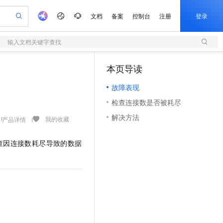
文档
备案
控制台
注册
登录
输入文档关键字查找
验
作计划
器
AI 活动
专业服务
服务伙伴合作计划
开发者社区
加入我们
服务平台百炼
阿里云 OPC 创新助力计划
本页导读
（1）
一站式生成采购清单，支持单品或批量购买
S
io：打造专属 AI 语音助手
S产品伙伴计划（繁花）
峰会
造的大模型服务与应用开发平台
轻量应用服务器
一句话生成原生可编辑精美 PPT 文稿
AI 生产力先锋
Al MaaS 服务伙伴赋能合作
域名
博文
Careers
至高可申请百万元
故障表现
性可伸缩的云计算服务
开启高性价比 AI 编程新体验
Qwen-Audio-3.0-Realtime 端到端实时语音角色扮演
输入一句话想法, 轻松生成专业的 PPT
先锋实践拓展 AI 生产力的边界
快速构建应用程序和网站，即刻迈出上云第一步
Token 补贴，五大权
计划
海大会
伙伴信用分合作计划
商标
问答
社会招聘
检查连接数是否被耗尽
益加速 OPC 成功
S
eek-V4-Pro
数字证书管理服务（原SSL证书）
一键部署幻兽帕鲁游戏服务器
飞天发布时刻
HOT
划
备案
电子书
校园招聘
解决方法
pSeek-V4-Pro
视频创作，一键激活电商全链路生产力
全托管，含MySQL、PostgreSQL、SQL Server、MariaDB多引擎
实现全站HTTPS，呈现可信的WEB访问
一键购买专属联机服务器，轻松开启游戏
所见，即是所愿
我的收藏
产品详情
更多支持
划
公司注册
镜像站
视频生成
语音识别与合成
专属 QwenPaw
短信服务
漫剧工坊：一站式动画创作平台
AI 实训营
HOT
查因连接数耗尽导致的数据
合作伙伴培训与认证
划
上云迁移
的智能体编程平台
站生成，高效打造优质广告素材
从聊天伙伴进化为能主动干活的本地数字员工
快速生产连贯的高质量长漫剧
从基础到进阶，Agent 创客手把手教你
国内短信简单易用，安全可靠，秒级触达，全球覆盖200+国家和地区。
e-1.1-T2V
Qwen3-TTS-Flash
lScope
我要反馈
查询合作伙伴
畅细腻的高质量视频
离线语音合成大模型，多语言方言自适应，低延迟高稳定
n Alibaba Cloud ISV 合作
代维服务
olarDB
建企业门户网站
大数据开发治理平台 DataWorks
10 分钟搭建微信、支付宝小程序
创新加速
ope
登录合作伙伴管理后台
我要建议
站，无忧落地极速上线
以可视化方式快速构建移动和 PC 门户网站
100%兼容MySQL、PostgreSQL，兼容Oracle，支持集中和分布式
高效部署网站，快速应用到小程序
Data Agent 驱动的一站式 Data+AI 开发治理平台
e-1.1-I2V
Cosyvoice-V3-Flash
安全
畅自然，细节丰富
高表现力语音合成大模型，语音克隆听感自然
我要投诉
上云场景组合购
伴
边界网络安全防护产品
漫剧创作，剧本、分镜、视频高效生成
覆盖90%+业务场景，专享组合折扣价
2V
VPN
Fun-ASR