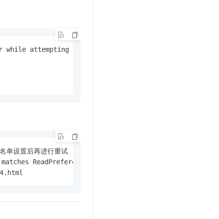
文戏情感细腻自然，动作戏激烈拳拳到肉，实现更强表演能力
支持中英文自由切换，具备更强的噪声鲁棒性
云聚AI 严选权益
SSL 证书
，一键激活高效办公新体验
精选AI产品，从模型到应用全链提效
堡垒机
AI 用量加速计划
应用
防火墙
、识别商机，让客服更高效、服务更出色。
新老同享，达量后返
r while attempting to run command 'isMaster' on host 'dds
千问办公
主机安全
NEW
的智能体编程平台
一站式AI生产力平台
AI 应用及服务市场
伶鹊
企业级人与Agent协作平台，接入和调度多个数字员工
智能客服平台，对话机器人、对话分析、智能外呼
AI 应用
大模型服务平台百炼 - 全妙
大模型
应用创作平台
多模态内容创作工具，已接入 DeepSeek
自然语言处理
白名单设置后再进行重试

tches ReadPreferenceServerSelector{readPreference=primar
数据标注
4.html
机器学习
息提取
与 AI 智能体进行实时音视频通话
从文本、图片、视频中提取结构化的属性信息
构建支持视频理解的 AI 音视频实时通话应用