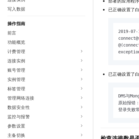
部署的应用程
AI 产品 免费试用
网络
安全
云开发大赛
写入数据
已正确设置了
Tableau 订阅
1亿+ 大模型 tokens 和 
可观测
入门学习赛
中间件
AI空中课堂在线直播课
操作指南
140+云产品 免费试用
大模型服务
上云与迁云
产品新客免费试用，最长1
2019-07-
数据库
前言
生态解决方案
connect@
千问AI平台-Token Plan
功能概览
企业出海
大模型ACA认证体验
大数据计算
@(connec
助力企业全员 AI 认知与能
计费管理
行业生态解决方案
exceptio
政企业务
媒体服务
千问AI平台-模型体验
连接实例
开发者生态解决方案
在线体验全尺寸、多种模态
账号管理
企业服务与云通信
AI 开发和 AI 应用解决
已正确设置了
Happy 系列大模型
实例管理
域名与网站
标签管理
终端用户计算
DMS与M
管理网络连接
原始报错：Tim
数据安全性
Serverless
大模型解决方案
登录失败常见报
监控与报警
开发工具
快速部署 Dify，高效搭建 
参数设置
迁移与运维管理
主备切换
检查连接数是