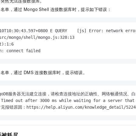
序突然无法连接数据库。
服务生态伙伴
视觉 Coding、空间感知、多模态思考等全面升级
1M上下文，专为长程任务能力而生
云工开物
企业应用
Night Plan 支持 Qwen 3.8-Max
AI 办公
NEW
白名单，通过
Mongo Shell
连接数据库时，提示如下错误：
Red Hat
30+ 款产品免费体验
夜间 5 折，Qwen/Meoo/TokenPlan 客户专享
AI智能应用
科研合作
ERP
堂（旗舰版）
SUSE
智能客服
AI 应用构建
大模型原生
CRM
2个月
自动承接线索
10T10:30:43.597+0800 E QUERY    [js] Error: network erro
建站小程序
src/mongo/shell/mongo.js:328:13

Qoder
大模型服务平台百炼-应用模版
OA 办公系统
HOT
NEW
t):1:6

面向真实软件
个人版上线、团队版降价；千问3.8-Max首发发尝鲜
丰富多元化的应用模版和解决方案
力提升
财税管理
模板建站
n: connect failed
万有无界
大模型服务平台百炼-智能体
400电话
定制建站
的模型效果
灵活可视化地构建企业级 Agent
方案
广告营销
模板小程序
白名单，通过
DMS
连接数据库时，提示错误。
秒悟
人工智能平台 PAI
定制小程序
云端极速 AI 
新一代 AI 视频生成模型，深度适配广告营销等场景
AI Native 的算法工程平台，一站式完成建模、训练、推理服务部署
APP 开发
ongoDB服务器无法建立连接，请检查连接地址的正确性、网络畅通情况、
ed out after 3000 ms while waiting for a server that ma
建站系统
错原因：https://help.aliyun.com/knowledge_detail/5224
AI 应用
10分钟微调：让0.6B模型媲美235B模型
多模态数据信
依托云原生高可用架构,实现Dify私有化部署
用1%尺寸在特定领域达到大模型90%以上效果
否被耗尽