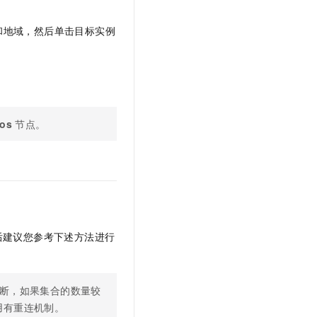
t.diy 一步搞定创意建站
构建大模型应用的安全防护体系
通过自然语言交互简化开发流程,全栈开发支持
通过阿里云安全产品对 AI 应用进行安全防护
和地域，然后单击目标实例
os
节点。
后建议您参考下述方法进行
断，如果集合的数量较
用有重连机制。