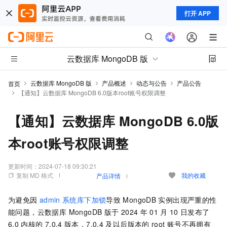
打开 APP
云数据库 MongoDB 版
云数据库 MongoDB 版
产品概述
动态与公告
产品公告
首页
【通知】云数据库 MongoDB 6.0版本root账号权限调整
【通知】云数据库 MongoDB 6.0版
本root账号权限调整
更新时间：
2024-07-18 09:30:21
复制 MD 格式
我的收藏
产品详情
为避免因
admin
系统库下加锁
导致
MongoDB
实例出现严重的性
能问题，
云数据库 MongoDB 版
于
2024
年
01
月
10
日发布了
6.0
内核的
7.0.4
版本，7.0.4
及以后版本的
root
账号不再拥有