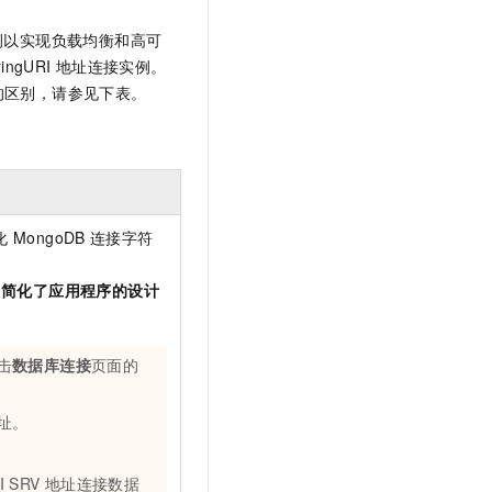
文戏情感细腻自然，动作戏激烈拳拳到肉，实现更强表演能力
支持中英文自由切换，具备更强的噪声鲁棒性
云聚AI 严选权益
SSL 证书
例以实现负载均衡和高可
，一键激活高效办公新体验
精选AI产品，从模型到应用全链提效
堡垒机
ringURI
地址连接实例。
AI 用量加速计划
的区别，请参见下表。
应用
防火墙
、识别商机，让客服更高效、服务更出色。
新老同享，达量后返
千问办公
主机安全
NEW
的智能体编程平台
一站式AI生产力平台
AI 应用及服务市场
伶鹊
企业级人与Agent协作平台，接入和调度多个数字员工
智能客服平台，对话机器人、对话分析、智能外呼
化
MongoDB
连接字符
AI 应用
大模型服务平台百炼 - 全妙
，简化了应用程序的设计
大模型
应用创作平台
多模态内容创作工具，已接入 DeepSeek
自然语言处理
击
数据库连接
页面的
数据标注
机器学习
址。
息提取
与 AI 智能体进行实时音视频通话
从文本、图片、视频中提取结构化的属性信息
构建支持视频理解的 AI 音视频实时通话应用
I SRV
地址连接数据