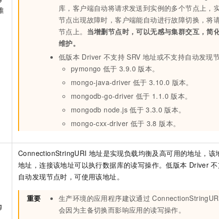
一个 AI 助手
即刻拥有 DeepSeek-R1 满血版
超强辅助，Bol
库，客户端自动将请求发送到实例的多个节点上，
推
在企业官网、通讯软件中为客户提供 AI 客服
多种方案随心选，轻松解锁专属 DeepSeek
节点出现故障时，客户端能自动进行故障切换，将
节点上。
当增删节点时，可以无感与集群交互，简
维护。
低版本
Driver
不支持
SRV
地址或不支持自动发现
pymongo
低于
3.9.0
版本。
mongo-java-driver
低于
3.10.0
版本。
mongodb-go-driver
低于
1.1.0
版本。
mongodb node.js
低于
3.3.0
版本。
mongo-cxx-driver
低于
3.8 版本。
ConnectionStringURI
地址是实现负载均衡及高可用的地址，该
地址，连接该地址可以执行数据库的读写操作。低版本
Driver
不
自动发现节点时，可使用该地址。
重要
生产环境的应用程序建议通过
ConnectionStringUR
g
会因为主备切换而影响应用的读写操作。