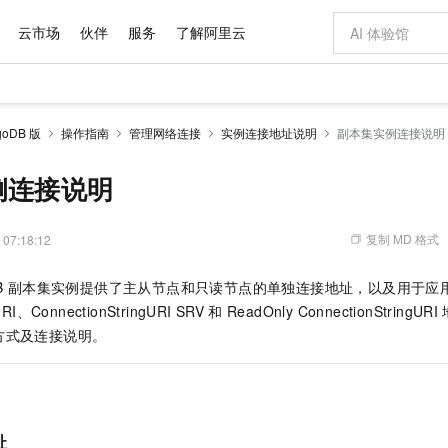
云市场
伙伴
服务
了解阿里云
AI 特惠
数据与 API
成为产品伙伴
企业增值服务
最佳实践
价格计算器
AI 场景体
基础软件
产品伙伴合
阿里云认证
市场活动
配置报价
大模型
oDB 版
操作指南
管理网络连接
实例连接地址说明
副本集实例连接说明
自助选配和估算价格
新方式
域名与网站
睿译宝，AI翻译排版一步到位
智启 AI 普惠权益
产品生态集成认证中心
企业支持计划
云上春晚
千问官方 MaaS 平台，为开发者和 Agent 而生，新用户赠送 1 亿 + tokens 额度
云服务器 EC
Qwen Aud
AI Coding
阿里云Maa
2026 阿里云
为企业打
数据集
Windows
大模型认证
模型
NEW
NEW
交付可用成果
值低价云产品抢先购
提供智能易用的域名与建站服务
上传文档即自动完成翻译和格式还原
至高享 1亿+免费 tokens，加速 Al 应用落地
安全可靠、弹
智能编程，一键
例连接说明
产品生态伙伴
专家技术服务
云上奥运之旅
弹性计算合作
阿里云中企出
手机三要素
宝塔 Linux
全部认证
价格优势
有专属领域专家
对象存储 OSS
GLM-5.2：长任务时代开源旗舰模型
阿里云 OPC 创新助力计划
云数据库 RD
即刻拥有 DeepS
AI 电商营销
产品生态伙伴工作台
企业增值服务台
云栖战略参考
云存储合作计
云栖大会
身份实名认证
CentOS
训练营
推动算力普惠，释放技术红利
的大模型服务
最高返9万
多领域专家智能体,一键组建 AI 虚拟交付团队
至高百万元 Token 补贴，加速一人公司成长
稳定、安全、高性价比、高性能的云存储服务
真正可用的 1M 上下文,一次完成代码全链路开发
轻松解锁专属 Dee
从图文生成到
复制 MD 格式
 07:18:12
云上的中国
数据库合作计
活动全景
短信
Docker
图片和
站式影视创作平台
人工智能平台 PAI
Hermes Agent，打造自进化智能体
Token Plan 模型订阅计划
Qoder
5 分钟轻松部署
AI 广告创作
企业成长
大模型
NEW
信息公告
B
副本集实例提供了主从节点和只读节点的单独连接地址，以及用于应
看见新力量
云网络合作计
OCR 文字识别
JAVA
级电脑
证享300元代金券
可视化编排打通从文字构思到成片全链路闭环
一站式AI开发、训练和推理服务
自主进化，持久记忆，越用越聪明
Qwen3.8-Max 首发尝鲜，限时加量 10 倍，夜间低至2折
面向真实软件
图文、视频一
Kimi-K3
HappyHors
URI、ConnectionStringURI SRV
和
ReadOnly ConnectionStringURI
NEW
魔搭 Mode
loud
服务实践
官网公告
Kimi 最新旗舰模型，长程编程与推理利器
让文字生成流
金融模力时刻
Salesforce O
版
方式及连接说明。
发票查验
全能环境
Qoder CN
Claude Code + GStack 打造工程团队
千问办公，限时限量积分加倍
云原生数据库 P
低代码高效构
AI 建站
NEW
作计划
计划
创新中心
魔搭 ModelSc
健康状态
让AI从“聊天伙伴”进化为能干活的“数字员工”
覆盖公网/内网、递归/权威、移动APP等全场景解析服务
安装技能 GStack，拥有专属 AI 工程团队
你的AI工作搭子，覆盖日常办公高频场景
基于千问大模型等，支持代码智能生成、研发智能问答
0 代码专业建
客户案例
天气预报查询
操作系统
Deepseek-v4-pro
HappyHors
态合作计划
态智能体模型
旗舰 MoE 大模型，百万上下文与顶尖推理能力
图生视频，流
Compute
同享
容器服务 Kubernetes 版 ACK
万小智 AI 建站低至 15元/月
云防火墙
AI 短剧/漫剧
快递物流查询
WordPress
成为服务伙
高校合作
式云数据仓库
点，立即开启云上创新
提供一站式管理容器应用的 K8s 服务
送.CN域名，送备案服务码
云原生的云上
AI助力短剧
GLM-5.2
Wan2.7-T
址
Ubuntu