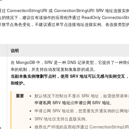
服务生态伙伴
视觉 Coding、空间感知、多模态思考等全面升级
1M上下文，专为长程任务能力而生
云工开物
企业应用
Night Plan 支持 Qwen 3.8-Max
AI 办公
NEW
Red Hat
通过
ConnectionStringURI
或
ConnectionStringURI SRV
地址连接实
30+ 款产品免费体验
夜间 5 折，Qwen/Meoo/TokenPlan 客户专享
AI智能应用
科研合作
ERP
点的情况下，建议仅有读操作的应用程序通过
ReadOnly ConnectionSt
堂（旗舰版）
SUSE
智能客服
导致节点角色变化，不建议通过单节点连接地址连接实例。各连接类型
AI 应用构建
大模型原生
CRM
2个月
自动承接线索
建站小程序
Qoder
大模型服务平台百炼-应用模版
OA 办公系统
HOT
NEW
面向真实软件
个人版上线、团队版降价；千问3.8-Max首发发尝鲜
丰富多元化的应用模版和解决方案
力提升
财税管理
模板建站
说明
万有无界
大模型服务平台百炼-智能体
400电话
定制建站
的模型效果
灵活可视化地构建企业级 Agent
在
MongoDB
中，SRV
是一种
DNS
记录类型，它提供了一种简
方案
广告营销
模板小程序
串的机制，并支持自动发现复制集集群的成员。
秒悟
人工智能平台 PAI
当副本集实例增删节点时，使用
SRV
地址可以无感与实例交互
定制小程序
云端极速 AI 
新一代 AI 视频生成模型，深度适配广告营销等场景
AI Native 的算法工程平台，一站式完成建模、训练、推理服务部署
和维护。
APP 开发
重要
默认情况下控制台不显示
SRV
地址，如需使用请单
建站系统
申请私网
SRV
地址
或
申请公网
SRV
地址
。
申请公网
SRV
地址前，您需要先开通实例的公网地
AI 应用
10分钟微调：让0.6B模型媲美235B模型
多模态数据信
SRV
地址仅支持云盘版实例。
依托云原生高可用架构,实现Dify私有化部署
用1%尺寸在特定领域达到大模型90%以上效果
推荐生产环境的应用程序通过
ConnectionStringUR
g