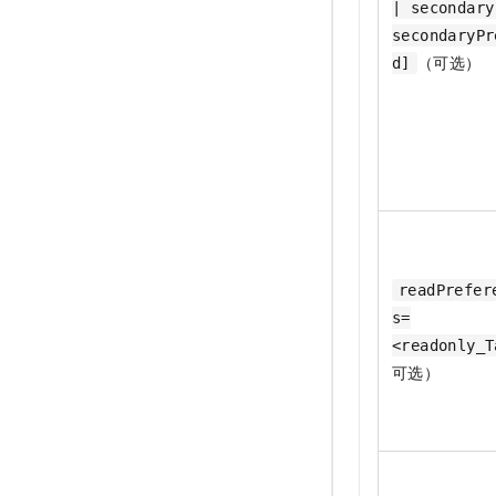
| secondary
secondaryPr
（可选）
d]
readPrefer
s=
<readonly_T
可选）