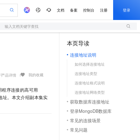
文档
备案
控制台
注册
登录
输入文档关键字查找
验
作计划
器
AI 活动
专业服务
服务伙伴合作计划
开发者社区
加入我们
服务平台百炼
阿里云 OPC 创新助力计划
本页导读
（1）
一站式生成采购清单，支持单品或批量购买
S
io：打造专属 AI 语音助手
S产品伙伴计划（繁花）
峰会
造的大模型服务与应用开发平台
轻量应用服务器
一句话生成原生可编辑精美 PPT 文稿
AI 生产力先锋
Al MaaS 服务伙伴赋能合作
域名
博文
Careers
至高可申请百万元
连接地址说明
性可伸缩的云计算服务
开启高性价比 AI 编程新体验
Qwen-Audio-3.0-Realtime 端到端实时语音角色扮演
输入一句话想法, 轻松生成专业的 PPT
先锋实践拓展 AI 生产力的边界
快速构建应用程序和网站，即刻迈出上云第一步
Token 补贴，五大权
计划
海大会
伙伴信用分合作计划
商标
问答
社会招聘
如何选择连接地址
益加速 OPC 成功
S
eek-V4-Pro
数字证书管理服务（原SSL证书）
一键部署幻兽帕鲁游戏服务器
飞天发布时刻
HOT
划
备案
电子书
校园招聘
连接地址类型
pSeek-V4-Pro
视频创作，一键激活电商全链路生产力
全托管，含MySQL、PostgreSQL、SQL Server、MariaDB多引擎
实现全站HTTPS，呈现可信的WEB访问
一键购买专属联机服务器，轻松开启游戏
所见，即是所愿
我的收藏
产品详情
更多支持
划
公司注册
镜像站
连接地址格式说明
视频生成
语音识别与合成
专属 QwenPaw
短信服务
漫剧工坊：一站式动画创作平台
AI 实训营
HOT
用程序连接的高可用
合作伙伴培训与认证
连接地址网络类型
划
上云迁移
的智能体编程平台
站生成，高效打造优质广告素材
从聊天伙伴进化为能主动干活的本地数字员工
快速生产连贯的高质量长漫剧
从基础到进阶，Agent 创客手把手教你
国内短信简单易用，安全可靠，秒级触达，全球覆盖200+国家和地区。
e-1.1-T2V
Qwen3-TTS-Flash
地址。本文介绍副本集实
lScope
我要反馈
查询合作伙伴
获取数据库连接地址
畅细腻的高质量视频
离线语音合成大模型，多语言方言自适应，低延迟高稳定
n Alibaba Cloud ISV 合作
代维服务
olarDB
建企业门户网站
大数据开发治理平台 DataWorks
10 分钟搭建微信、支付宝小程序
登录MongoDB数据库
创新加速
ope
登录合作伙伴管理后台
我要建议
站，无忧落地极速上线
以可视化方式快速构建移动和 PC 门户网站
100%兼容MySQL、PostgreSQL，兼容Oracle，支持集中和分布式
高效部署网站，快速应用到小程序
Data Agent 驱动的一站式 Data+AI 开发治理平台
e-1.1-I2V
Cosyvoice-V3-Flash
常见的连接场景
安全
畅自然，细节丰富
高表现力语音合成大模型，语音克隆听感自然
我要投诉
上云场景组合购
伴
常见问题
边界网络安全防护产品
漫剧创作，剧本、分镜、视频高效生成
覆盖90%+业务场景，专享组合折扣价
2V
VPN
Fun-ASR