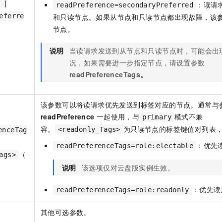
 |
：读请
readPreference=secondaryPreferred
eferre
和只读节点。如果从节点和只读节点都出现故障，该
节点。
说明
当读请求发送到从节点和只读节点时，可能会出
况，如果需要进一步指定节点，请设置参数
readPreferenceTags。
该参数可以将读请求优先发送到标签对应的节点。通常与
readPreference
一起使用，与
模式不兼
primary
容。
为只读节点的标签键值对列表
<readonly_Tags>
enceTag
：优先
readPreferenceTags=role:electable
（
ags>
说明
该选项仅对云盘版实例生效。
：优先读
readPreferenceTags=role:readonly
其他可选参数。