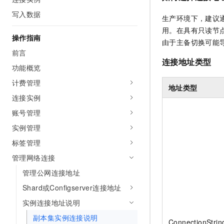
AI 产品 免费试用
网络
安全
云开发大赛
写入数据
Tableau 订阅
生产环境下，建议
1亿+ 大模型 tokens 和 
可观测
入门学习赛
用。在具有只读节
中间件
AI空中课堂在线直播课
操作指南
140+云产品 免费试用
由于主备切换可能
大模型服务
上云与迁云
产品新客免费试用，最长1
数据库
前言
生态解决方案
连接地址类型
千问AI平台-Token Plan
功能概览
企业出海
大模型ACA认证体验
大数据计算
助力企业全员 AI 认知与能
计费管理
行业生态解决方案
地址类型
政企业务
媒体服务
千问AI平台-模型体验
连接实例
开发者生态解决方案
在线体验全尺寸、多种模态
账号管理
企业服务与云通信
AI 开发和 AI 应用解决
Happy 系列大模型
实例管理
域名与网站
标签管理
终端用户计算
管理网络连接
管理公网连接地址
Serverless
大模型解决方案
Shard或Configserver连接地址
开发工具
快速部署 Dify，高效搭建 
实例连接地址说明
迁移与运维管理
副本集实例连接说明
ConnectionStrin