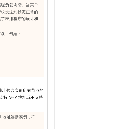
t.diy 一步搞定创意建站
构建大模型应用的安全防护体系
实现负载均衡。当某个
通过自然语言交互简化开发流程,全栈开发支持
通过阿里云安全产品对 AI 应用进行安全防护
请求发送到状态正常的
化了应用程序的设计和
节点，例如：
地址包含实例所有节点的
支持
SRV
地址或不支持
I
地址连接实例，不