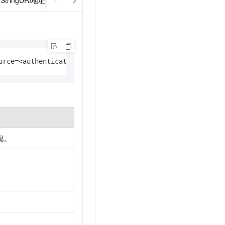
nStringURI地址
Primary地址
Secondary地址
ReadOnly地
urce=<authenticationDatabase>][&readPreference=<readPref
现。