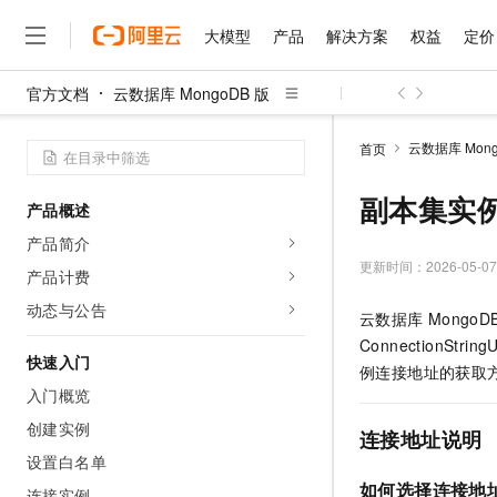
大模型
产品
解决方案
权益
定价
官方文档
云数据库 MongoDB 版
大模型
产品
解决方案
权益
定价
云市场
伙伴
服务
了解阿里云
精选产品
精选解决方案
普惠上云
产品定价
精选商城
成为销售伙伴
售前咨询
为什么选择阿里云
千问AI平台
云数据库 Mong
首页
了解云产品的定价详情
大模型服务平台百炼
千问办公，解锁你的工作
普惠上云 官方力荐
分销伙伴
在线服务
网站建设
什么是云计算
大
大模型服务与应用平台
企业级Agent产品，直接
云服务器38元/年起，超
副本集实
产品概述
咨询伙伴
多端小程序
技术领先
云上成本管理
售后服务
千问大模型
Agency Agents：拥
官方推荐返现计划
大模型
产品简介
大模型
精选产品
精选解决方案
Salesforce 国际版订阅
稳定可靠
管理和优化成本
多元化、高性能、安全可靠
推荐新用户得奖励，单订单
更新时间：
2026-05-07
销售伙伴合作计划
产品计费
自助服务
友盟天域
安全合规
人工智能与机器学习
AI
文本生成
无影云电脑
HappyHorse 打造一
云工开物
动态与公告
云数据库
MongoD
无影生态合作计划
在线服务
观测云
分析师报告
随时随地安全接入的云上超
高校专属算力普惠，学生认
计算
互联网应用开发
Qwen3.8-Max
ConnectionString
HOT
Salesforce On Alibaba C
工单服务
快速入门
智能体时代全能旗舰模型
Tuya 物联网平台阿里云
研究报告与白皮书
例连接地址的获取
云解析DNS
快速拥有专属 OpenClaw
Consulting Partner 合
大数据
容器
入门概览
免费试用
短信专区
蓝凌 OA
Qwen3.7-Plus
AI 大模型销售与服务生
创建实例
现代化应用
存储
天池大赛
连接地址说明
能看、能想、能动手的多模
云原生大数据计算服务 Max
解决方案免费试用 新老
电子合同
设置白名单
面向分析的企业级SaaS模
最高领取价值200元试用
安全
网络与CDN
AI 算法大赛
Qwen3-VL-Plus
如何选择连接地
畅捷通
连接实例