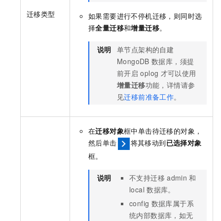
迁移类型
如果需要进行不停机迁移，则同时选
择
全量迁移
和
增量迁移
。
说明
单节点架构的自建
MongoDB
数据库，须提
前开启
oplog
才可以使用
增量迁移
功能，详情请参
见
迁移前准备工作
。
在
迁移对象
框中单击待迁移的对象，
然后单击
将其移动到
已选择对象
框。
说明
不支持迁移
admin
和
local
数据库。
config
数据库属于系
统内部数据库，如无