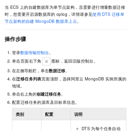
当
ECS
上的自建数据库为单节点架构，且需要进行增量数据迁移
时，您需要开启源数据库的
oplog，详情请参见
使用
DTS
迁移单
节点架构的自建
MongoDB
数据库上云
。
操作步骤
登录
数据传输控制台
。
单击页面右下角
图标，返回旧版控制台。
在左侧导航栏，单击
数据迁移
。
在
迁移任务列表
页面顶部，选择阿里云
MongoDB
实例所属的
地域。
单击右上角的
创建迁移任务
。
配置迁移任务的源库及目标库信息。
类别
配置
说明
DTS
为每个任务自动