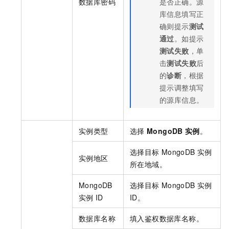
数据库密码
是否正确。源
库信息填写正
确则提示
测试
通过
。如提示
测试失败
，单
击
测试失败
后
的
诊断
，根据
提示调整填写
的源库信息。
实例类型
选择
MongoDB
实例
。
选择目标
MongoDB
实例
实例地区
所在地域。
MongoDB
选择目标
MongoDB
实例
实例
ID
ID。
数据库名称
填入鉴权数据库名称。