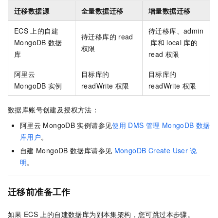
迁移数据源
全量数据迁移
增量数据迁移
ECS
上的自建
待迁移库、admin
待迁移库的
read
MongoDB
数据
库和
local
库的
权限
库
read
权限
阿里云
目标库的
目标库的
MongoDB
实例
readWrite
权限
readWrite
权限
数据库账号创建及授权方法：
阿里云
MongoDB
实例请参见
使用
DMS
管理
MongoDB
数据
库用户
。
自建
MongoDB
数据库请参见
MongoDB Create User
说
明
。
迁移前准备工作
如果
ECS
上的自建数据库为副本集架构，您可跳过本步骤。