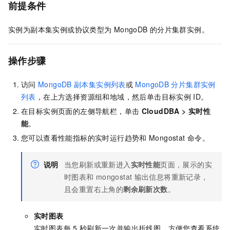
前提条件
实例为副本集实例或协议类型为
MongoDB
的分片集群实例。
操作步骤
访问
MongoDB
副本集实例列表
或
MongoDB
分片集群实例
列表
，在上方选择资源组和地域，然后单击目标实例
ID。
在目标实例页面的左侧导航栏，单击
CloudDBA
>
实时性
能
。
您可以查看性能指标的实时运行趋势和
Mongostat
命令。
说明
当您刷新或重新进入
实时性能
页面，展示的实
时图表和
mongostat
输出信息将重新记录，
且会重置右上角的
剩余刷新次数
。
实时图表
实时图表每
5
秒刷新一次并输出折线图，方便您查看系统