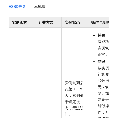
ESSD云盘
本地盘
实例架构
计费方式
实例状态
操作与影响
续费
：续
费成功后
实例恢复
正常。
销毁
：释
放实例的
计算资源
和数据，
实例到期后
无法恢
的第
1~15
复。如您
天，实例处
需要进行
于锁定状
销毁操
态，无法访
作，可通
问。