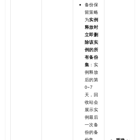
备份保
留策略
为
实例
释放时
立即删
除该实
例的所
有备份
集
：实
例释放
后的第
0~7
天，回
收站会
展示实
例最后
一次备
份的备
份集，