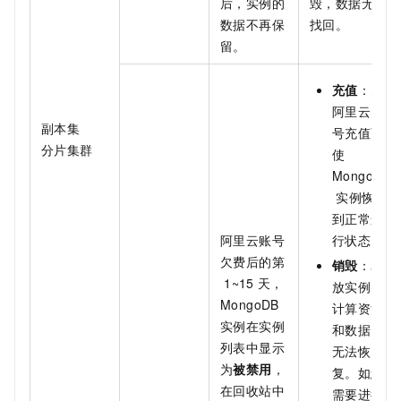
后，实例的
毁，数据无法
数据不再保
找回。
留。
充值
：为
阿里云账
副本集
号充值可
分片集群
使
MongoDB
实例恢复
到正常运
阿里云账号
行状态。
欠费后的第
销毁
：释
1~15
天，
放实例的
MongoDB
计算资源
实例在实例
和数据，
列表中显示
无法恢
为
被禁用
，
复。如您
在回收站中
需要进行