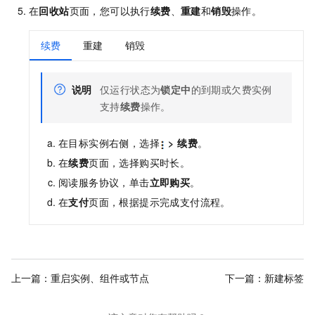
在
回收站
页面，您可以执行
续费
、
重建
和
销毁
操作。
续费
重建
销毁
说明
仅运行状态为
锁定中
的到期或欠费实例
支持
续费
操作。
在目标实例右侧，选择
>
续费
。
在
续费
页面，选择购买时长。
阅读服务协议，单击
立即购买
。
在
支付
页面，根据提示完成支付流程。
上一篇：
重启实例、组件或节点
下一篇：
新建标签