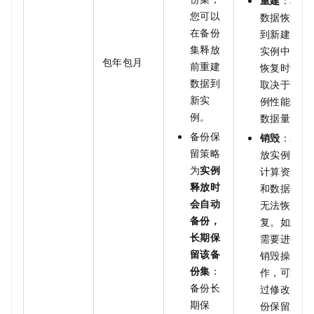
重建
：将
您可以
数据恢复
在备份
到新建的
集释放
实例中。
包年包月
前重建
恢复时长
数据到
取决于实
新实
例性能和
例。
数据量。
备份保
销毁
：释
留策略
放实例的
为
实例
计算资源
释放时
和数据，
会自动
无法恢
备份，
复。如您
长期保
需要进行
留该备
销毁操
份集
：
作，可通
备份长
过修改备
期保
份保留策