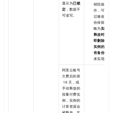
显示为
已锁
销毁操
定
，数据不
作，可通
可读写。
过修改备
份保留策
略为
实例
释放时立
即删除该
实例的所
有备份集
来实现。
阿里云账号
欠费后的第
16
天，或
手动释放的
按量付费实
例，实例的
计算资源会
被释放，实