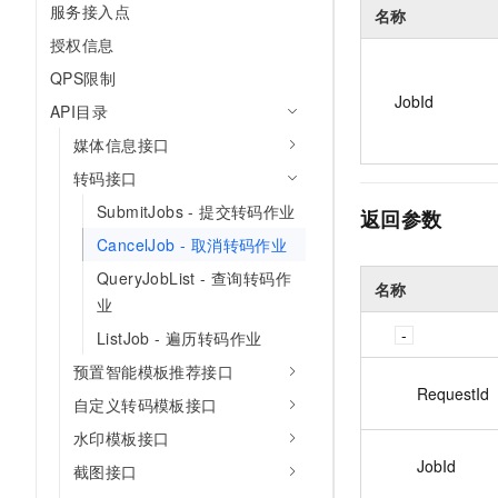
服务接入点
名称
授权信息
QPS限制
JobId
API目录
媒体信息接口
转码接口
SubmitJobs - 提交转码作业
返回参数
CancelJob - 取消转码作业
QueryJobList - 查询转码作
名称
业
ListJob - 遍历转码作业
预置智能模板推荐接口
RequestId
自定义转码模板接口
水印模板接口
JobId
截图接口