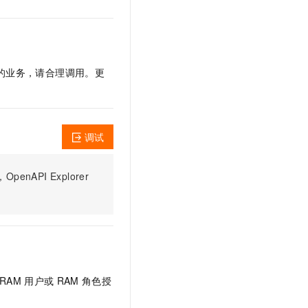
文戏情感细腻自然，动作戏激烈拳拳到肉，实现更强表演能力
支持中英文自由切换，具备更强的噪声鲁棒性
云聚AI 严选权益
SSL 证书
，一键激活高效办公新体验
精选AI产品，从模型到应用全链提效
堡垒机
AI 用量加速计划
应用
防火墙
、识别商机，让客服更高效、服务更出色。
新老同享，达量后返
响您的业务，请合理调用。更
千问办公
主机安全
NEW
的智能体编程平台
一站式AI生产力平台
AI 应用及服务市场
伶鹊
调试
企业级人与Agent协作平台，接入和调度多个数字员工
智能客服平台，对话机器人、对话分析、智能外呼
AI 应用
大模型服务平台百炼 - 全妙
PI Explorer
大模型
应用创作平台
多模态内容创作工具，已接入 DeepSeek
自然语言处理
数据标注
机器学习
息提取
与 AI 智能体进行实时音视频通话
RAM
用户或
RAM
角色授
从文本、图片、视频中提取结构化的属性信息
构建支持视频理解的 AI 音视频实时通话应用