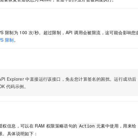
服务生态伙伴
视觉 Coding、空间感知、多模态思考等全面升级
1M上下文，专为长程任务能力而生
云工开物
企业应用
Night Plan 支持 Qwen 3.8-Max
AI 办公
NEW
Red Hat
30+ 款产品免费体验
夜间 5 折，Qwen/Meoo/TokenPlan 客户专享
AI智能应用
科研合作
ERP
堂（旗舰版）
SUSE
智能客服
AI 应用构建
大模型原生
CRM
2个月
自动承接线索
PS 限制为 100 次/秒。超过限制，API 调用会被限流，这可能会影
建站小程序
Qoder
PS 限制
。
大模型服务平台百炼-应用模版
OA 办公系统
HOT
NEW
面向真实软件
个人版上线、团队版降价；千问3.8-Max首发发尝鲜
丰富多元化的应用模版和解决方案
力提升
财税管理
模板建站
万有无界
大模型服务平台百炼-智能体
400电话
定制建站
的模型效果
灵活可视化地构建企业级 Agent
方案
广告营销
模板小程序
秒悟
人工智能平台 PAI
PI Explorer
中直接运行该接口，免去您计算签名的困扰。运行成功后，OpenA
定制小程序
云端极速 AI 
新一代 AI 视频生成模型，深度适配广告营销等场景
AI Native 的算法工程平台，一站式完成建模、训练、推理服务部署
DK
代码示例。
APP 开发
建站系统
AI 应用
10分钟微调：让0.6B模型媲美235B模型
多模态数据信
授权信息，可以在
RAM
权限策略语句的
元素中使用，用来给
Action
依托云原生高可用架构,实现Dify私有化部署
用1%尺寸在特定领域达到大模型90%以上效果
限。具体说明如下：