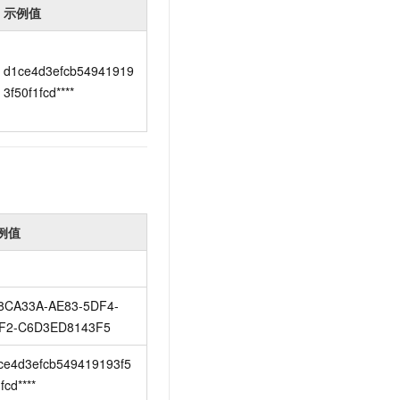
示例值
d1ce4d3efcb54941919
3f50f1fcd****
例值
8CA33A-AE83-5DF4-
F2-C6D3ED8143F5
ce4d3efcb549419193f5
fcd****