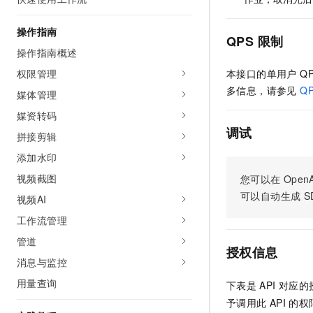
AI 产品 免费试用
网络
安全
云开发大赛
Tableau 订阅
1亿+ 大模型 tokens 和 
操作指南
QPS 限制
可观测
入门学习赛
中间件
AI空中课堂在线直播课
操作指南概述
140+云产品 免费试用
大模型服务
上云与迁云
产品新客免费试用，最长1
数据库
权限管理
本接口的单用户 Q
生态解决方案
多信息，请参见
Q
千问AI平台-Token Plan
媒体管理
企业出海
大模型ACA认证体验
大数据计算
助力企业全员 AI 认知与能
媒资转码
行业生态解决方案
政企业务
媒体服务
调试
千问AI平台-模型体验
拼接剪辑
开发者生态解决方案
在线体验全尺寸、多种模态
添加水印
企业服务与云通信
AI 开发和 AI 应用解决
Happy 系列大模型
视频截图
您可以在
OpenA
域名与网站
可以自动生成
S
视频AI
终端用户计算
工作流管理
管道
Serverless
大模型解决方案
授权信息
消息与监控
开发工具
快速部署 Dify，高效搭建 
用量查询
下表是
API
对应的
迁移与运维管理
予调用此
API
的权