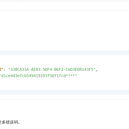
d"
:
"338CA33A-AE83-5DF4-B6F2-C6D3ED8143F5"
,
"d1ce4d3efcb549419193f50f1fcd****"
更多错误码。