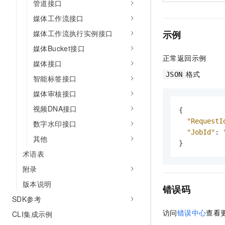
管道接口
媒体工作流接口
示例
媒体工作流执行实例接口
媒体Bucket接口
正常返回示例
媒体接口
格式
JSON
智能标签接口
媒体审核接口
视频DNA接口
{
"RequestI
数字水印接口
"JobId"
:
其他
}
术语表
附录
版本说明
错误码
SDK参考
访问
错误中心
查看
CLI集成示例