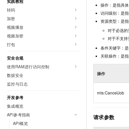
实践教程
10 分钟在聊天系统中增加
操作：是指具体
专有云
转码
访问级别：是指每
加密
资源类型：是指
视频播放
对于必选的
视频加密
对于不支持
打包
条件关键字：是
关联操作：是指
安全合规
使用RAM进行访问控制
操作
数据安全
监控与日志
mts:CancelJob
开发参考
集成概览
API参考指南
请求参数
API概览