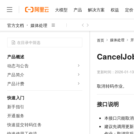
大模型
产品
解决方案
权益
定价
官方文档
媒体处理
大模型
产品
解决方案
权益
定价
云市场
伙伴
服务
了解阿里云
精选产品
精选解决方案
普惠上云
产品定价
精选商城
成为销售伙伴
售前咨询
为什么选择阿里云
千问AI平台
媒体处理
开
首页
了解云产品的定价详情
大模型服务平台百炼
千问办公，解锁你的工作
普惠上云 官方力荐
分销伙伴
在线服务
网站建设
什么是云计算
大
大模型服务与应用平台
企业级Agent产品，直接
云服务器38元/年起，超
CancelJ
产品概述
咨询伙伴
多端小程序
技术领先
云上成本管理
售后服务
千问大模型
Agency Agents：拥
官方推荐返现计划
大模型
动态与公告
大模型
精选产品
精选解决方案
Salesforce 国际版订阅
稳定可靠
管理和优化成本
多元化、高性能、安全可靠
推荐新用户得奖励，单订单
更新时间：
2026-01-13
销售伙伴合作计划
产品简介
自助服务
友盟天域
安全合规
人工智能与机器学习
AI
文本生成
无影云电脑
HappyHorse 打造一
云工开物
产品计费
取消转码作业。
无影生态合作计划
在线服务
观测云
分析师报告
随时随地安全接入的云上超
高校专属算力普惠，学生认
计算
互联网应用开发
Qwen3.8-Max
HOT
Salesforce On Alibaba C
工单服务
快速入门
智能体时代全能旗舰模型
Tuya 物联网平台阿里云
研究报告与白皮书
云解析DNS
快速拥有专属 OpenClaw
Consulting Partner 合
接口说明
大数据
容器
新手指引
免费试用
短信专区
蓝凌 OA
Qwen3.7-Plus
AI 大模型销售与服务生
开通服务
现代化应用
存储
天池大赛
本接口只能取消
能看、能想、能动手的多模
云原生大数据计算服务 Max
解决方案免费试用 新老
电子合同
快速提交转码任务
建议先调用更新
面向分析的企业级SaaS模
最高领取价值200元试用
安全
网络与CDN
AI 算法大赛
Qwen3-VL-Plus
畅捷通
快速使用工作流
作业；取消完后