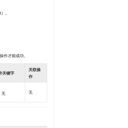
t.diy 一步搞定创意建站
构建大模型应用的安全防护体系
通过自然语言交互简化开发流程,全栈开发支持
通过阿里云安全产品对 AI 应用进行安全防护
t）。
操作才能成功。
关联操
件关键字
作
无
无