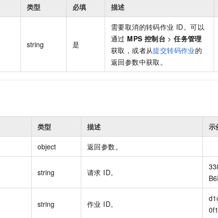
类型
必填
描述
需要取消的转码作业 ID。可以
通过
MPS 控制台
>
任务管理
string
是
获取，或者从
提交转码作业
的
返回参数中获取。
类型
描述
示
object
返回参数。
33
string
请求 ID。
B6
d1
string
作业 ID。
0f1