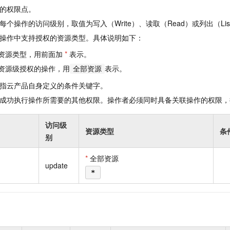
一个 AI 助手
即刻拥有 DeepSeek-R1 满血版
超强辅助，Bol
的权限点。
在企业官网、通讯软件中为客户提供 AI 客服
多种方案随心选，轻松解锁专属 DeepSeek
个操作的访问级别，取值为写入（Write）、读取（Read）或列出（Lis
操作中支持授权的资源类型。具体说明如下：
资源类型，用前面加
*
表示。
资源级授权的操作，用
表示。
全部资源
指云产品自身定义的条件关键字。
成功执行操作所需要的其他权限。操作者必须同时具备关联操作的权限，
访问级
资源类型
条
别
*
全部资源
update
*