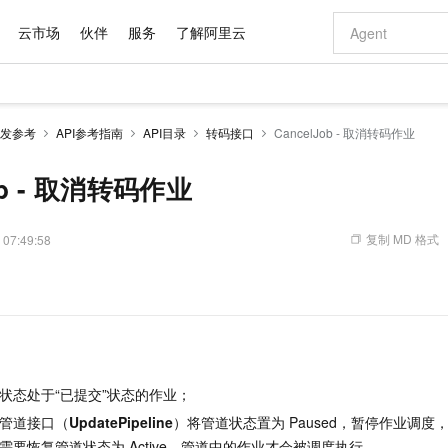
云市场
伙伴
服务
了解阿里云
AI 特惠
数据与 API
成为产品伙伴
企业增值服务
最佳实践
价格计算器
AI 场景体
基础软件
产品伙伴合
阿里云认证
市场活动
配置报价
大模型
发参考
API参考指南
API目录
转码接口
CancelJob - 取消转码作业
自助选配和估算价格
新方式
域名与网站
睿译宝，AI翻译排版一步到位
智启 AI 普惠权益
产品生态集成认证中心
企业支持计划
云上春晚
千问官方 MaaS 平台，为开发者和 Agent 而生，新用户赠送 1 亿 + tokens 额度
云服务器 EC
Qwen Aud
AI Coding
阿里云Maa
2026 阿里云
为企业打
数据集
Windows
大模型认证
模型
NEW
NEW
交付可用成果
值低价云产品抢先购
提供智能易用的域名与建站服务
上传文档即自动完成翻译和格式还原
至高享 1亿+免费 tokens，加速 Al 应用落地
安全可靠、弹
智能编程，一键
ob - 取消转码作业
产品生态伙伴
专家技术服务
云上奥运之旅
弹性计算合作
阿里云中企出
手机三要素
宝塔 Linux
全部认证
价格优势
有专属领域专家
对象存储 OSS
GLM-5.2：长任务时代开源旗舰模型
阿里云 OPC 创新助力计划
云数据库 RD
即刻拥有 DeepS
AI 电商营销
产品生态伙伴工作台
企业增值服务台
云栖战略参考
云存储合作计
云栖大会
身份实名认证
CentOS
训练营
推动算力普惠，释放技术红利
的大模型服务
最高返9万
多领域专家智能体,一键组建 AI 虚拟交付团队
至高百万元 Token 补贴，加速一人公司成长
稳定、安全、高性价比、高性能的云存储服务
真正可用的 1M 上下文,一次完成代码全链路开发
轻松解锁专属 Dee
从图文生成到
复制 MD 格式
 07:49:58
云上的中国
数据库合作计
活动全景
短信
Docker
图片和
站式影视创作平台
人工智能平台 PAI
Hermes Agent，打造自进化智能体
Token Plan 模型订阅计划
Qoder
5 分钟轻松部署
AI 广告创作
企业成长
大模型
NEW
信息公告
看见新力量
云网络合作计
OCR 文字识别
JAVA
级电脑
证享300元代金券
可视化编排打通从文字构思到成片全链路闭环
一站式AI开发、训练和推理服务
自主进化，持久记忆，越用越聪明
Qwen3.8-Max 首发尝鲜，限时加量 10 倍，夜间低至2折
面向真实软件
图文、视频一
Kimi-K3
HappyHors
NEW
魔搭 Mode
loud
服务实践
官网公告
Kimi 最新旗舰模型，长程编程与推理利器
让文字生成流
金融模力时刻
Salesforce O
版
发票查验
全能环境
Qoder CN
Claude Code + GStack 打造工程团队
千问办公，限时限量积分加倍
云原生数据库 P
低代码高效构
AI 建站
NEW
作计划
计划
创新中心
魔搭 ModelSc
健康状态
让AI从“聊天伙伴”进化为能干活的“数字员工”
覆盖公网/内网、递归/权威、移动APP等全场景解析服务
安装技能 GStack，拥有专属 AI 工程团队
你的AI工作搭子，覆盖日常办公高频场景
基于千问大模型等，支持代码智能生成、研发智能问答
0 代码专业建
客户案例
天气预报查询
操作系统
Deepseek-v4-pro
HappyHors
态合作计划
状态处于“已提交”状态的作业；
态智能体模型
旗舰 MoE 大模型，百万上下文与顶尖推理能力
图生视频，流
Compute
同享
容器服务 Kubernetes 版 ACK
万小智 AI 建站低至 15元/月
云防火墙
AI 短剧/漫剧
快递物流查询
WordPress
成为服务伙
高校合作
管道接口（
UpdatePipeline
）将管道状态置为 Paused，暂停作业调
式云数据仓库
点，立即开启云上创新
提供一站式管理容器应用的 K8s 服务
送.CN域名，送备案服务码
云原生的云上
AI助力短剧
GLM-5.2
Wan2.7-T
Ubuntu
需要恢复管道状态为 Active，管道中的作业才会被调度执行。