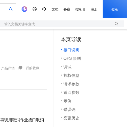
文档
备案
控制台
注册
登录
输入文档关键字查找
验
作计划
器
AI 活动
专业服务
服务伙伴合作计划
开发者社区
加入我们
服务平台百炼
阿里云 OPC 创新助力计划
本页导读
（1）
一站式生成采购清单，支持单品或批量购买
S
io：打造专属 AI 语音助手
S产品伙伴计划（繁花）
峰会
造的大模型服务与应用开发平台
轻量应用服务器
一句话生成原生可编辑精美 PPT 文稿
AI 生产力先锋
Al MaaS 服务伙伴赋能合作
域名
博文
Careers
至高可申请百万元
接口说明
性可伸缩的云计算服务
开启高性价比 AI 编程新体验
Qwen-Audio-3.0-Realtime 端到端实时语音角色扮演
输入一句话想法, 轻松生成专业的 PPT
先锋实践拓展 AI 生产力的边界
快速构建应用程序和网站，即刻迈出上云第一步
Token 补贴，五大权
计划
海大会
伙伴信用分合作计划
商标
问答
社会招聘
QPS 限制
益加速 OPC 成功
S
eek-V4-Pro
数字证书管理服务（原SSL证书）
一键部署幻兽帕鲁游戏服务器
飞天发布时刻
HOT
划
备案
电子书
校园招聘
调试
pSeek-V4-Pro
视频创作，一键激活电商全链路生产力
全托管，含MySQL、PostgreSQL、SQL Server、MariaDB多引擎
实现全站HTTPS，呈现可信的WEB访问
一键购买专属联机服务器，轻松开启游戏
所见，即是所愿
我的收藏
产品详情
更多支持
划
公司注册
镜像站
授权信息
视频生成
语音识别与合成
专属 QwenPaw
短信服务
漫剧工坊：一站式动画创作平台
AI 实训营
HOT
合作伙伴培训与认证
请求参数
划
上云迁移
的智能体编程平台
站生成，高效打造优质广告素材
从聊天伙伴进化为能主动干活的本地数字员工
快速生产连贯的高质量长漫剧
从基础到进阶，Agent 创客手把手教你
国内短信简单易用，安全可靠，秒级触达，全球覆盖200+国家和地区。
e-1.1-T2V
Qwen3-TTS-Flash
lScope
我要反馈
查询合作伙伴
返回参数
畅细腻的高质量视频
离线语音合成大模型，多语言方言自适应，低延迟高稳定
n Alibaba Cloud ISV 合作
代维服务
olarDB
建企业门户网站
大数据开发治理平台 DataWorks
10 分钟搭建微信、支付宝小程序
示例
创新加速
ope
登录合作伙伴管理后台
我要建议
站，无忧落地极速上线
以可视化方式快速构建移动和 PC 门户网站
100%兼容MySQL、PostgreSQL，兼容Oracle，支持集中和分布式
高效部署网站，快速应用到小程序
Data Agent 驱动的一站式 Data+AI 开发治理平台
e-1.1-I2V
Cosyvoice-V3-Flash
错误码
安全
畅自然，细节丰富
高表现力语音合成大模型，语音克隆听感自然
我要投诉
上云场景组合购
伴
变更历史
度，再调用取消作业接口取消
边界网络安全防护产品
漫剧创作，剧本、分镜、视频高效生成
覆盖90%+业务场景，专享组合折扣价
2V
VPN
Fun-ASR