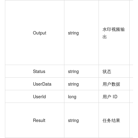
{"
vi
te
水印视频输
on
Output
string
出
cn
sh
Ob
.m
Status
string
状态
su
UserData
string
用户数据
1
UserId
long
用户 ID
13
{"
cc
Result
string
任务结果
ss
}