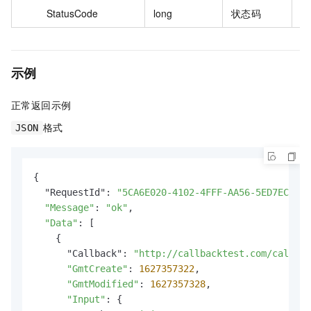
StatusCode
long
状态码
2
示例
正常返回示例
格式
JSON
{

  "RequestId": 
"5CA6E020-4102-4FFF-AA56-5ED7ECD811
"Message"
: 
"ok"
,

"Data"
: [

    {

      "Callback": 
"http://callbacktest.com/callbac
"GmtCreate"
: 
1627357322
,

"GmtModified"
: 
1627357328
,

"Input"
: {
