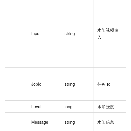
{"
vi
te
on
水印视频输
Input
string
cn
入
sh
Ob
mb
"}
bf
8
JobId
string
任务 id
4
***
Level
long
水印强度
2
平
Message
string
水印信息
体