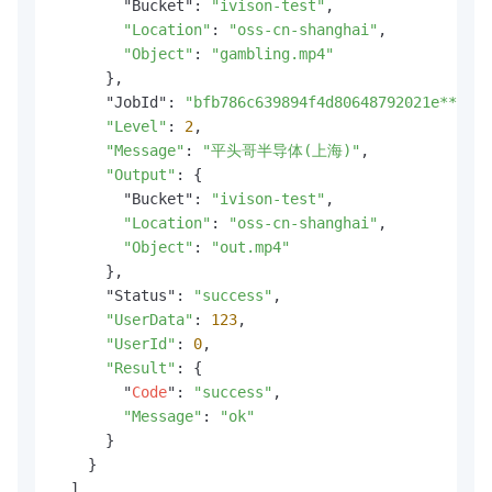
        "Bucket": 
"ivison-test"
,

"Location"
: 
"oss-cn-shanghai"
,

"Object"
: 
"gambling.mp4"
      },

      "JobId": 
"bfb786c639894f4d80648792021e****"
,

"Level"
: 
2
,

"Message"
: 
"平头哥半导体(上海)"
,

"Output"
: {

        "Bucket": 
"ivison-test"
,

"Location"
: 
"oss-cn-shanghai"
,

"Object"
: 
"out.mp4"
      },

      "Status": 
"success"
,

"UserData"
: 
123
,

"UserId"
: 
0
,

"Result"
: {

        "
Code
": 
"success"
,

"Message"
: 
"ok"
      }

    }

  ],
