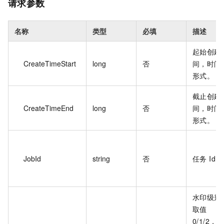
请求参数
名称
类型
必填
描述
起始创建
CreateTimeStart
long
否
间，时间
形式。
截止创建
CreateTimeEnd
long
否
间，时间
形式。
JobId
string
否
任务 Id。
水印级别
取值
0/1/2，表