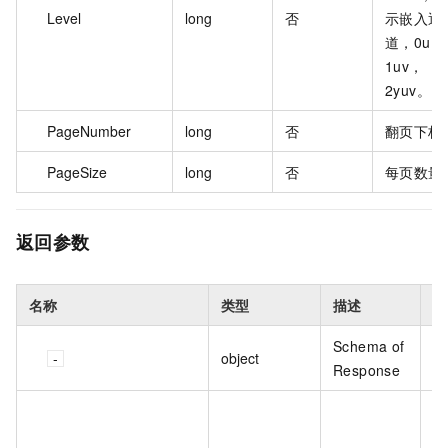
Level
long
否
示嵌入通
道，0u，
1uv，
2yuv。
PageNumber
long
否
翻页下标
PageSize
long
否
每页数量
返回参数
名称
类型
描述
示
Schema of
object
Response
5
41