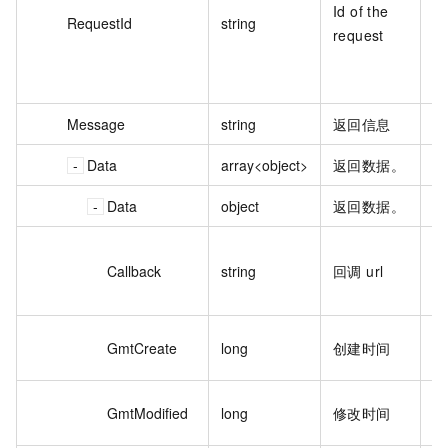
Id of the
4
RequestId
string
request
A
5
1
Message
string
返回信息
ok
Data
array<object>
返回数据。
Data
object
返回数据。
ht
Callback
string
回调 url
ck
ca
1
GmtCreate
long
创建时间
2
1
GmtModified
long
修改时间
8