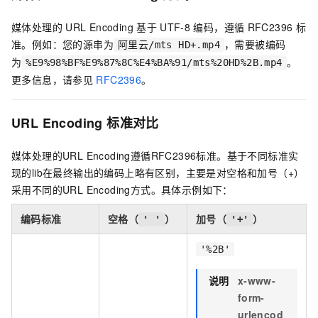
媒体处理的
URL Encoding
基于
UTF-8
编码，遵循
RFC2396
标
准。例如：您的源串为
，需要被编码
阿里云/mts HD+.mp4
为
。
%E9%98%BF%E9%87%8C%E4%BA%91/mts%20HD%2B.mp4
更多信息，请参见
RFC2396
。
URL Encoding
标准对比
媒体处理的URL Encoding遵循RFC2396标准。基于不同标准实
现的lib在最终输出的编码上略有区别，主要是对空格和加号（+）
采用不同的URL Encoding方式。具体示例如下：
编码标准
空格（
）
加号（
）
' '
'+'
'%2B'
说明
x-www-
form-
urlencod