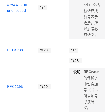
x-www-form-
ed
中空格
'+'
urlencoded
被转译成
加号表示
连接，所
以加号必
须转义。
RFC1738
'%20'
'+'
'%2B'
说明
RFC2396
的保留字
中包含加
RFC2396
'%20'
号（+），
所以加号
必须转
义。