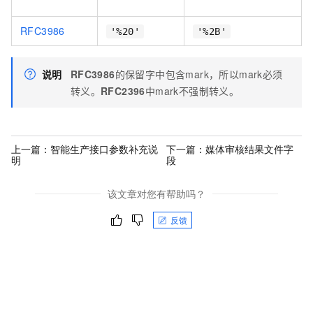
RFC3986
'%20'
'%2B'
说明
RFC3986
的保留字中包含mark，所以mark必须
转义。
RFC2396
中mark不强制转义。
上一篇：
智能生产接口参数补充说
下一篇：
媒体审核结果文件字
明
段
该文章对您有帮助吗？
反馈