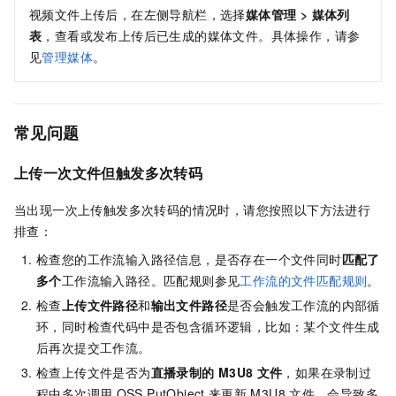
视频文件上传后，在左侧导航栏，选择
媒体管理
>
媒体列
表
，查看或发布上传后已生成的媒体文件。具体操作，请参
见
管理媒体
。
常见问题
上传一次文件但触发多次转码
当出现一次上传触发多次转码的情况时，请您按照以下方法进行
排查：
检查您的工作流输入路径信息，是否存在一个文件同时
匹配了
多个
工作流输入路径。匹配规则参见
工作流的文件匹配规则
。
检查
上传文件路径
和
输出文件路径
是否会触发工作流的内部循
环，同时检查代码中是否包含循环逻辑，比如：某个文件生成
后再次提交工作流。
检查上传文件是否为
直播录制的
M3U8
文件
，如果在录制过
程中多次调用
OSS PutObject
来更新
M3U8
文件，会导致多