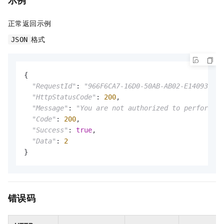
正常返回示例
格式
JSON
{

"RequestId"
: 
"966F6CA7-16D0-50AB-AB02-E140934F90
"HttpStatusCode"
: 
200
,

"Message"
: 
"You are not authorized to perform th
"Code"
: 
200
,

"Success"
: 
true
,

"Data"
: 
2
}
错误码