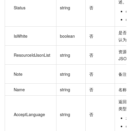
述。
Status
string
否
o
of
是否
IsWhite
boolean
否
认为
资源 I
ResourceIdJsonList
string
否
JSON
Note
string
否
备注
Name
string
否
名称
返回
类型
AcceptLanguage
string
否
z
e