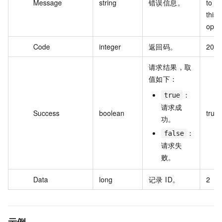
Message
string
错误信息。
to pe
this 
opera
Code
integer
返回码。
200
请求结果，取
值如下：
：
true
请求成
Success
boolean
true
功。
：
false
请求失
败。
Data
long
记录 ID。
2
示例