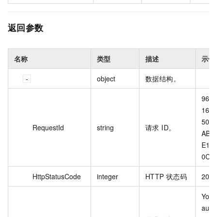
返回参数
名称
类型
描述
示例
object
数据结构。
966
16D0
50AB
RequestId
string
请求 ID。
AB02
E14
0C1
HttpStatusCode
integer
HTTP 状态码
200
You a
autho