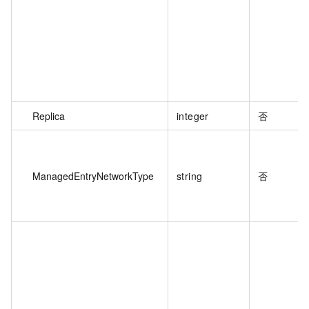
Replica
integer
否
ManagedEntryNetworkType
string
否