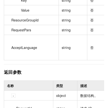
Key
string
否
Value
string
否
ResourceGroupId
string
否
RequestPars
string
否
AcceptLanguage
string
否
返回参数
名称
类型
描述
object
数据结构。