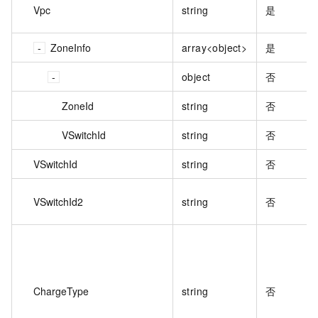
Vpc
string
是
ZoneInfo
array<object>
是
object
否
ZoneId
string
否
VSwitchId
string
否
VSwitchId
string
否
VSwitchId2
string
否
ChargeType
string
否