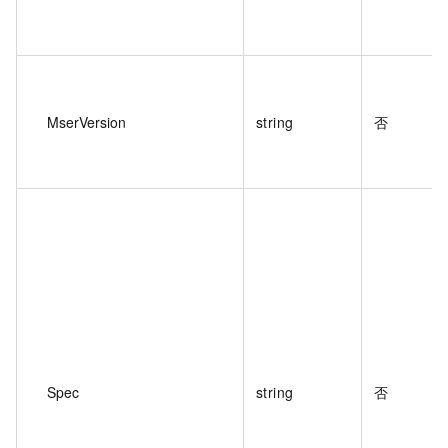
MserVersion
string
否
Spec
string
否