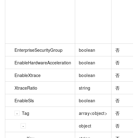
EnterpriseSecurityGroup
boolean
否
EnableHardwareAcceleration
boolean
否
EnableXtrace
boolean
否
XtraceRatio
string
否
EnableSls
boolean
否
Tag
array<object>
否
object
否