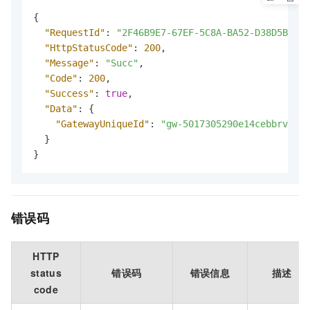
{
"RequestId"
:
"2F46B9E7-67EF-5C8A-BA52-D38D5B32AF
"HttpStatusCode"
:
200
,
"Message"
:
"Succ"
,
"Code"
:
200
,
"Success"
:
true
,
"Data"
:
{
"GatewayUniqueId"
:
"gw-5017305290e14cebbrvec4a
}
}
错误码
HTTP
status
错误码
错误信息
描述
code