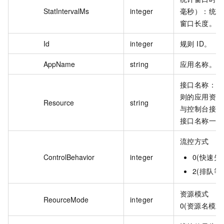
StatIntervalMs
integer
毫秒）：统计
窗口长度。
Id
integer
规则 ID。
AppName
string
应用名称。
接口名称：适
则的应用资源
Resource
string
与控制台接口
接口名称一致
流控方式
ControlBehavior
integer
0(快速失
2(排队等
资源模式
ReourceMode
integer
0(资源名模式