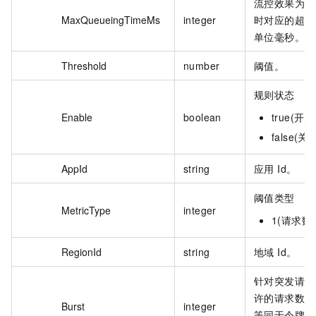
流控效果为排
MaxQueueingTimeMs
integer
时对应的超时
单位毫秒。
Threshold
number
阈值。
规则状态
Enable
boolean
true(开启
false(关
AppId
string
应用 Id。
阈值类型
MetricType
integer
1(请求数)
RegionId
string
地域 Id。
针对突发请求
许的请求数目
Burst
integer
等同于令牌桶