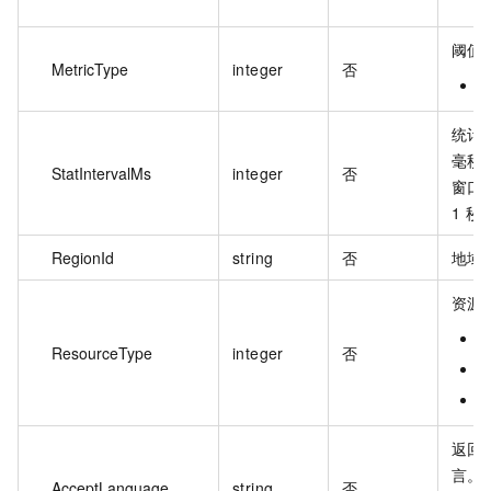
阈值
MetricType
integer
否
1
统计
毫秒
StatIntervalMs
integer
否
窗口
1 秒
RegionId
string
否
地域 
资源
ResourceType
integer
否
1
2
返回
言。
AcceptLanguage
string
否