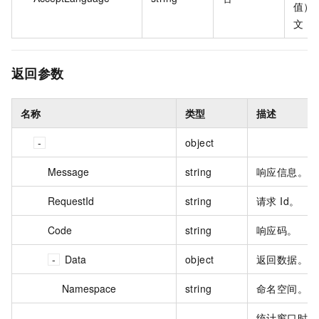
值）
文
返回参数
名称
类型
描述
object
Message
string
响应信息。
RequestId
string
请求 Id。
Code
string
响应码。
Data
object
返回数据。
Namespace
string
命名空间。
统计窗口时长