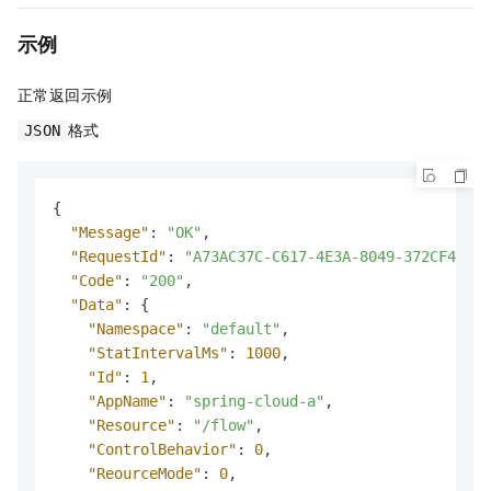
示例
正常返回示例
格式
JSON
{
"Message"
:
"OK"
,
"RequestId"
:
"A73AC37C-C617-4E3A-8049-372CF49C**
"Code"
:
"200"
,
"Data"
:
{
"Namespace"
:
"default"
,
"StatIntervalMs"
:
1000
,
"Id"
:
1
,
"AppName"
:
"spring-cloud-a"
,
"Resource"
:
"/flow"
,
"ControlBehavior"
:
0
,
"ReourceMode"
:
0
,