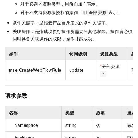
对于必选的资源类型，用前面加 * 表示。
对于不支持资源级授权的操作，用
表示。
全部资源
条件关键字：是指云产品自身定义的条件关键字。
关联操作：是指成功执行操作所需要的其他权限。操作者必须
同时具备关联操作的权限，操作才能成功。
操作
访问级别
资源类型
条
*
全部资源
mse:CreateWebFlowRule
update
无
*
请求参数
名称
类型
必填
描述
Namespace
string
否
命名
AppName
string
是
应用