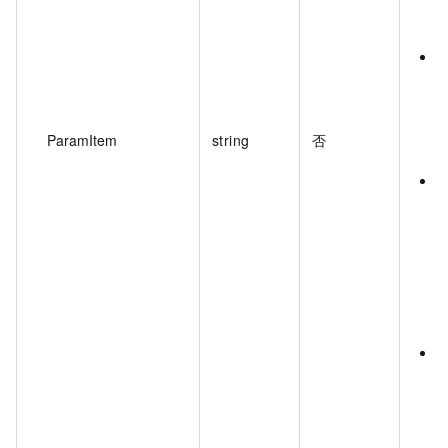
2
U
f
H
称
ParamItem
string
否
m
写
正
p