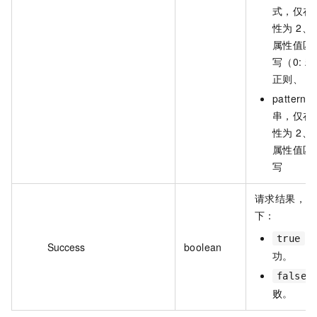
式，仅在
性为 2、
属性值匹
写（0: 精
正则、 3
patter
串，仅在
性为 2、
属性值匹
写
请求结果，取
下：
：
true
Success
boolean
功。
false
败。