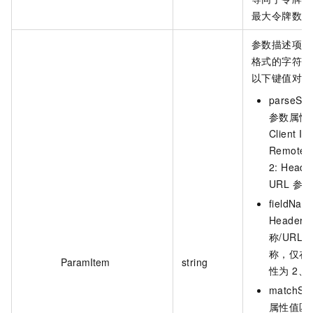
最大令牌数）
参数描述项，J
格式的字符串
以下键值对
parseStr
参数属性（
Client IP
RemoteH
2: Heade
URL 参
fieldNa
Header 
称/URL
称，仅在
ParamItem
string
性为 2、
matchSt
属性值匹