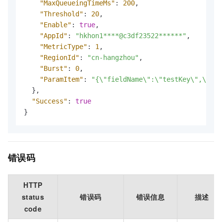
"MaxQueueingTimeMs"
:
200
,
"Threshold"
:
20
,
"Enable"
:
true
,
"AppId"
:
"hkhon1****@c3df23522******"
,
"MetricType"
:
1
,
"RegionId"
:
"cn-hangzhou"
,
"Burst"
:
0
,
"ParamItem"
:
"{\"fieldName\":\"testKey\",\"mat
}
,
"Success"
:
true
}
错误码
HTTP
status
错误码
错误信息
描述
code