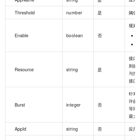
Threshold
number
是
阈值
规则
Enable
boolean
否
t
f
接口
则的
Resource
string
是
与控
接口
针对
许的
Burst
integer
否
等同
最大
AppId
string
否
应用 