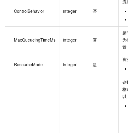
流控
ControlBehavior
integer
否
0
2
超时
MaxQueueingTimeMs
integer
否
为排
置，
资源
ResourceMode
integer
是
参数
格式
以下
p
C
R