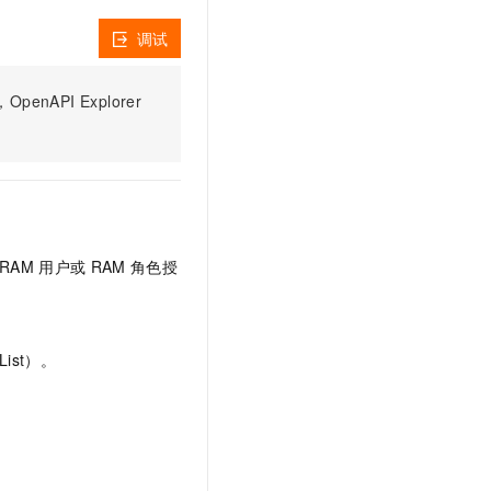
文戏情感细腻自然，动作戏激烈拳拳到肉，实现更强表演能力
支持中英文自由切换，具备更强的噪声鲁棒性
云聚AI 严选权益
SSL 证书
调试
，一键激活高效办公新体验
精选AI产品，从模型到应用全链提效
堡垒机
AI 用量加速计划
应用
PI Explorer
防火墙
、识别商机，让客服更高效、服务更出色。
新老同享，达量后返
千问办公
主机安全
NEW
的智能体编程平台
一站式AI生产力平台
AI 应用及服务市场
伶鹊
企业级人与Agent协作平台，接入和调度多个数字员工
智能客服平台，对话机器人、对话分析、智能外呼
AI 应用
RAM
用户或
RAM
角色授
大模型服务平台百炼 - 全妙
大模型
应用创作平台
多模态内容创作工具，已接入 DeepSeek
自然语言处理
ist）。
数据标注
机器学习
息提取
与 AI 智能体进行实时音视频通话
从文本、图片、视频中提取结构化的属性信息
构建支持视频理解的 AI 音视频实时通话应用