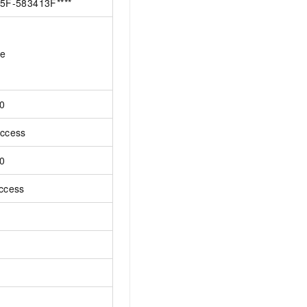
5F-583413F****
ue
0
ccess
0
ccess