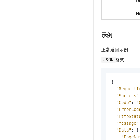
De
N
示例
正常返回示例
格式
JSON
{
"RequestI
"Success"
"Code"
:
2
"ErrorCod
"HttpStat
"Message"
"Data"
:
{
"PageNu