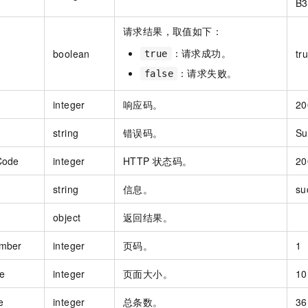
B3
请求结果，取值如下：
：请求成功。
boolean
tr
true
：请求失败。
false
integer
响应码。
20
string
错误码。
Su
Code
integer
HTTP 状态码。
20
string
信息。
su
object
返回结果。
mber
integer
页码。
1
e
integer
页面大小。
10
e
integer
总条数。
36