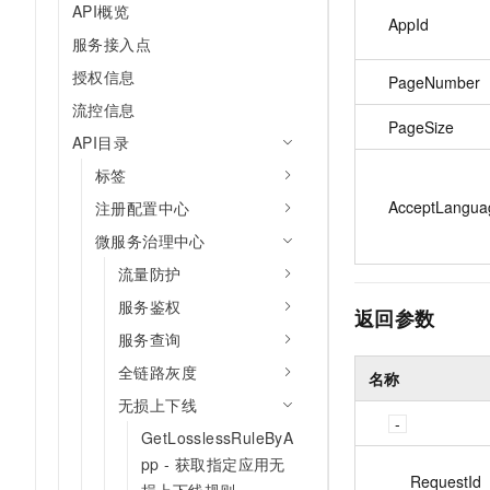
API概览
AppId
服务接入点
授权信息
PageNumber
流控信息
PageSize
API目录
标签
AcceptLangua
注册配置中心
微服务治理中心
流量防护
服务鉴权
返回参数
服务查询
全链路灰度
名称
无损上下线
GetLosslessRuleByA
pp - 获取指定应用无
RequestId