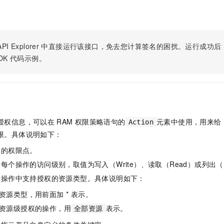
服务生态伙伴
视觉 Coding、空间感知、多模态思考等全面升级
1M上下文，专为长程任务能力而生
云工开物
企业应用
Night Plan 支持 Qwen 3.8-Max
AI 办公
NEW
Red Hat
30+ 款产品免费体验
夜间 5 折，Qwen/Meoo/TokenPlan 客户专享
AI智能应用
科研合作
ERP
堂（旗舰版）
SUSE
智能客服
AI 应用构建
大模型原生
PI Explorer
中直接运行该接口，免去您计算签名的困扰。运行成功后，OpenA
CRM
2个月
自动承接线索
DK
代码示例。
建站小程序
Qoder
大模型服务平台百炼-应用模版
OA 办公系统
HOT
NEW
面向真实软件
个人版上线、团队版降价；千问3.8-Max首发发尝鲜
丰富多元化的应用模版和解决方案
力提升
财税管理
模板建站
万有无界
大模型服务平台百炼-智能体
400电话
定制建站
的模型效果
灵活可视化地构建企业级 Agent
方案
广告营销
模板小程序
授权信息，可以在
RAM
权限策略语句的
元素中使用，用来给
Action
秒悟
人工智能平台 PAI
限。具体说明如下：
定制小程序
云端极速 AI 
新一代 AI 视频生成模型，深度适配广告营销等场景
AI Native 的算法工程平台，一站式完成建模、训练、推理服务部署
体的权限点。
APP 开发
每个操作的访问级别，取值为写入（Write）、读取（Read）或列出（L
建站系统
指操作中支持授权的资源类型。具体说明如下：
资源类型，用前面加 * 表示。
AI 应用
10分钟微调：让0.6B模型媲美235B模型
多模态数据信
资源级授权的操作，用
表示。
全部资源
依托云原生高可用架构,实现Dify私有化部署
用1%尺寸在特定领域达到大模型90%以上效果