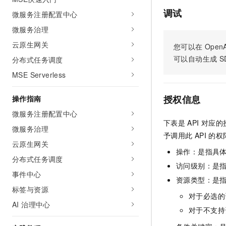
AI 产品 免费试用
网络
安全
云开发大赛
调试
微服务注册配置中心
Tableau 订阅
1亿+ 大模型 tokens 和 
微服务治理
可观测
入门学习赛
中间件
AI空中课堂在线直播课
140+云产品 免费试用
大模型服务
云原生网关
您可以在
OpenA
上云与迁云
产品新客免费试用，最长1
数据库
可以自动生成
S
分布式任务调度
生态解决方案
千问AI平台-Token Plan
企业出海
大模型ACA认证体验
大数据计算
MSE Serverless
助力企业全员 AI 认知与能
行业生态解决方案
政企业务
媒体服务
千问AI平台-模型体验
授权信息
操作指南
开发者生态解决方案
在线体验全尺寸、多种模态
微服务注册配置中心
企业服务与云通信
AI 开发和 AI 应用解决
下表是
API
对应的
Happy 系列大模型
微服务治理
域名与网站
予调用此
API
的权
云原生网关
操作：是指具
终端用户计算
分布式任务调度
访问级别：是指
事件中心
Serverless
大模型解决方案
资源类型：是
标签与资源
开发工具
对于必选的
快速部署 Dify，高效搭建 
AI 治理中心
对于不支持
迁移与运维管理