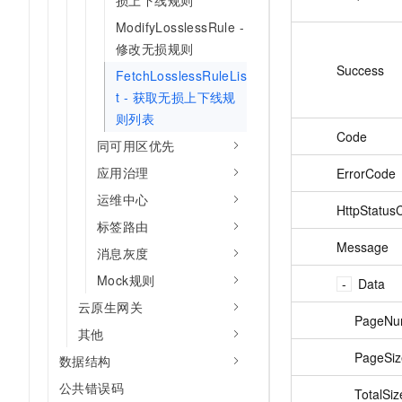
损上下线规则
ModifyLosslessRule -
修改无损规则
Success
FetchLosslessRuleLis
t - 获取无损上下线规
则列表
Code
同可用区优先
应用治理
ErrorCode
运维中心
HttpStatus
标签路由
Message
消息灰度
Mock规则
Data
云原生网关
PageNu
其他
PageSiz
数据结构
公共错误码
TotalSiz