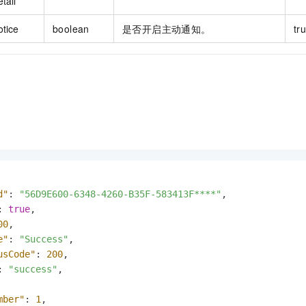
tail
otice
boolean
是否开启主动通知。
tr
d"
:
"56D9E600-6348-4260-B35F-583413F****"
,
:
true
,
00
,
e"
:
"Success"
,
usCode"
:
200
,
:
"success"
,
mber"
:
1
,