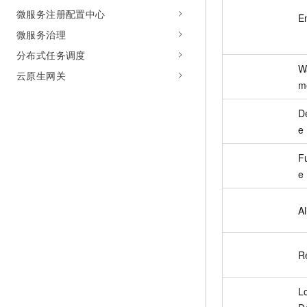
微服务注册配置中心
E
微服务治理
分布式任务调度
W
云原生网关
m
D
e
F
e
A
R
L