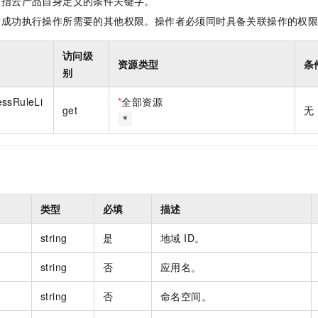
是指云产品自身定义的条件关键字。
一个 AI 助手
即刻拥有 DeepSeek-R1 满血版
超强辅助，Bol
指成功执行操作所需要的其他权限。操作者必须同时具备关联操作的权
在企业官网、通讯软件中为客户提供 AI 客服
多种方案随心选，轻松解锁专属 DeepSeek
访问级
资源类型
条
别
essRuleLi
*
全部资源
get
无
*
类型
必填
描述
string
是
地域 ID。
string
否
应用名。
string
否
命名空间。