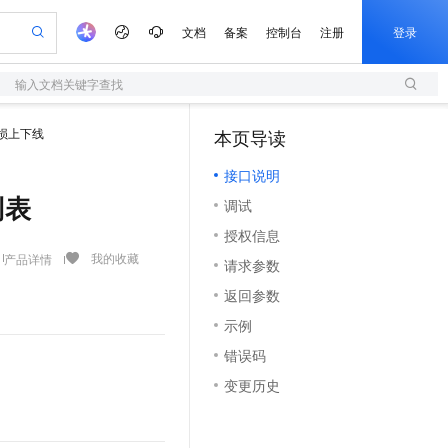
文档
备案
控制台
注册
登录
输入文档关键字查找
验
作计划
器
AI 活动
专业服务
服务伙伴合作计划
开发者社区
加入我们
服务平台百炼
阿里云 OPC 创新助力计划
损上下线
本页导读
（1）
一站式生成采购清单，支持单品或批量购买
S
可编辑精美 PPT 文稿
S产品伙伴计划（繁花）
峰会
造的大模型服务与应用开发平台
轻量应用服务器
Agency Agents：拥有专属领域专家
AI 生产力先锋
Al MaaS 服务伙伴赋能合作
域名
博文
Careers
至高可申请百万元
接口说明
性可伸缩的云计算服务
 轻松生成专业的 PPT
开启高性价比 AI 编程新体验
先锋实践拓展 AI 生产力的边界
快速构建应用程序和网站，即刻迈出上云第一步
多领域专家智能体,一键组建 AI 虚拟交付团队
Token 补贴，五大权
计划
海大会
伙伴信用分合作计划
商标
问答
社会招聘
列表
调试
益加速 OPC 成功
S
帕鲁游戏服务器
数字证书管理服务（原SSL证书）
HappyHorse 打造一站式影视创作平台
飞天发布时刻
HOT
划
备案
电子书
校园招聘
授权信息
联机服务器，轻松开启游戏
视频创作，一键激活电商全链路生产力
全托管，含MySQL、PostgreSQL、SQL Server、MariaDB多引擎
实现全站HTTPS，呈现可信的WEB访问
所见，即是所愿
可视化编排打通从文字构思到成片全链路闭环
更多支持
我的收藏
产品详情
划
公司注册
镜像站
请求参数
视频生成
语音识别与合成
 智能体与工作流应用
短信服务
漫剧工坊：一站式动画创作平台
AI 实训营
合作伙伴培训与认证
返回参数
划
上云迁移
的智能体编程平台
站生成，高效打造优质广告素材
通过阿里云百炼高效搭建AI应用,助力高效开发
快速生产连贯的高质量长漫剧
从基础到进阶，Agent 创客手把手教你
国内短信简单易用，安全可靠，秒级触达，全球覆盖200+国家和地区。
e-1.1-T2V
Qwen3-TTS-Flash
lScope
我要反馈
查询合作伙伴
示例
畅细腻的高质量视频
离线语音合成大模型，多语言方言自适应，低延迟高稳定
n Alibaba Cloud ISV 合作
代维服务
olarDB
建企业门户网站
大数据开发治理平台 DataWorks
10 分钟搭建微信、支付宝小程序
错误码
创新加速
ope
登录合作伙伴管理后台
我要建议
站，无忧落地极速上线
以可视化方式快速构建移动和 PC 门户网站
100%兼容MySQL、PostgreSQL，兼容Oracle，支持集中和分布式
高效部署网站，快速应用到小程序
Data Agent 驱动的一站式 Data+AI 开发治理平台
e-1.1-I2V
Cosyvoice-V3-Flash
变更历史
安全
畅自然，细节丰富
高表现力语音合成大模型，语音克隆听感自然
我要投诉
上云场景组合购
伴
边界网络安全防护产品
漫剧创作，剧本、分镜、视频高效生成
覆盖90%+业务场景，专享组合折扣价
2V
VPN
Fun-ASR