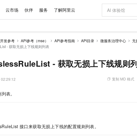
云市场
伙伴
服务
了解阿里云
AI 特惠
数据与 API
成为产品伙伴
企业增值服务
最佳实践
价格计算器
AI 场景体
基础软件
产品伙伴合
阿里云认证
市场活动
配置报价
大模型
开发参考
API参考（mse）
API参考指南
API目录
微服务治理中心
无
自助选配和估算价格
RuleList - 获取无损上下线规则列表
步到位
域名与网站
智启 AI 普惠权益
产品生态集成认证中心
企业支持计划
云上春晚
Qwen Audio：打造专属 AI 语音助手
千问官方 MaaS 平台，为开发者和 Agent 而生，新用户赠送 1 亿 + tokens 额度
云服务器 EC
一句话生成原生
AI Coding
阿里云Maa
2026 阿里云
为企业打
数据集
Windows
大模型认证
模型
NEW
NEW
格式还原
值低价云产品抢先购
提供智能易用的域名与建站服务
至高享 1亿+免费 tokens，加速 Al 应用落地
Qwen-Audio-3.0-Realtime 端到端实时语音角色扮演
安全可靠、弹
输入一句话想法,
智能编程，一键
产品生态伙伴
专家技术服务
云上奥运之旅
弹性计算合作
阿里云中企出
手机三要素
宝塔 Linux
全部认证
sslessRuleList - 获取无损上下线规则
价格优势
开源旗舰模型
对象存储 OSS
即刻拥有 DeepSeek-V4-Pro
阿里云 OPC 创新助力计划
云数据库 RD
一键部署幻兽
AI 电商营销
产品生态伙伴工作台
企业增值服务台
云栖战略参考
云存储合作计
云栖大会
身份实名认证
CentOS
训练营
推动算力普惠，释放技术红利
的大模型服务
最高返9万
真正可用的 1M 上下文,一次完成代码全链路开发
轻松解锁专属 DeepSeek-V4-Pro
至高百万元 Token 补贴，加速一人公司成长
稳定、安全、高性价比、高性能的云存储服务
一键购买专属
从图文生成到
复制 MD 格式
 02:29:12
云上的中国
数据库合作计
活动全景
短信
Docker
图片和
自进化智能体
人工智能平台 PAI
5 分钟轻松部署专属 QwenPaw
Token Plan 模型订阅计划
Qoder
高效搭建 AI
AI 广告创作
企业成长
大模型
NEW
HOT
信息公告
看见新力量
云网络合作计
OCR 文字识别
JAVA
级电脑
越聪明
证享300元代金券
一站式AI开发、训练和推理服务
Qwen3.8-Max 首发尝鲜，限时加量 10 倍，夜间低至2折
从聊天伙伴进化为能主动干活的本地数字员工
面向真实软件
图文、视频一
则列表。
Kimi-K3
HappyHors
NEW
魔搭 Mode
loud
服务实践
官网公告
Kimi 最新旗舰模型，长程编程与推理利器
让文字生成流
金融模力时刻
Salesforce O
版
发票查验
全能环境
Qoder CN
Claude Code + GStack 打造工程团队
千问办公，限时限量积分加倍
云原生数据库 P
低代码高效构
AI 建站
NEW
作计划
计划
创新中心
魔搭 ModelSc
健康状态
让AI从“聊天伙伴”进化为能干活的“数字员工”
覆盖公网/内网、递归/权威、移动APP等全场景解析服务
安装技能 GStack，拥有专属 AI 工程团队
你的AI工作搭子，覆盖日常办公高频场景
基于千问大模型等，支持代码智能生成、研发智能问答
0 代码专业建
客户案例
天气预报查询
操作系统
Deepseek-v4-pro
HappyHors
态合作计划
态智能体模型
旗舰 MoE 大模型，百万上下文与顶尖推理能力
图生视频，流
Compute
同享
容器服务 Kubernetes 版 ACK
万小智 AI 建站低至 15元/月
云防火墙
AI 短剧/漫剧
快递物流查询
WordPress
成为服务伙
slessRuleList 接口来获取无损上下线的配置规则列表。
高校合作
式云数据仓库
点，立即开启云上创新
提供一站式管理容器应用的 K8s 服务
送.CN域名，送备案服务码
云原生的云上
AI助力短剧
GLM-5.2
Wan2.7-T
Ubuntu