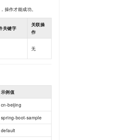
t.diy 一步搞定创意建站
构建大模型应用的安全防护体系
限，操作才能成功。
通过自然语言交互简化开发流程,全栈开发支持
通过阿里云安全产品对 AI 应用进行安全防护
关联操
件关键字
作
无
示例值
cn-beijing
spring-boot-sample
default