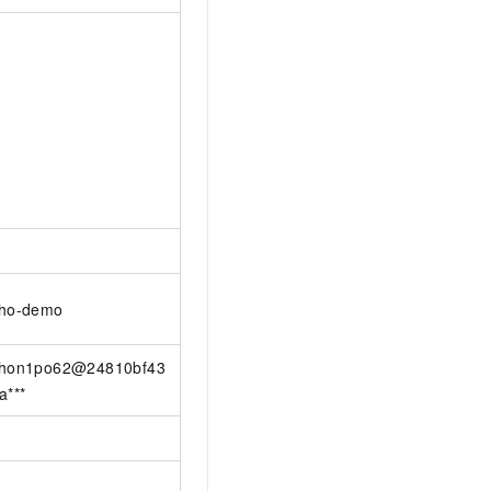
ho-demo
hon1po62@24810bf43
a***