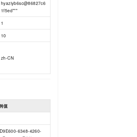
hyaziyb6sc@86827c6
1f5ed***
1
10
zh-CN
例值
D9E600-6348-4260-