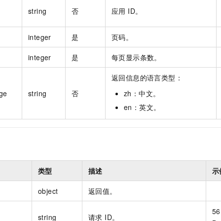
string
否
应用 ID。
integer
是
页码。
integer
是
每页显示条数。
返回信息的语言类型：
ge
string
否
zh：中文。
en：英文。
类型
描述
示
object
返回值。
56
string
请求 ID。