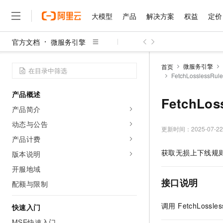
大模型
产品
解决方案
权益
定价
官方文档
微服务引擎
大模型
产品
解决方案
权益
定价
云市场
伙伴
服务
了解阿里云
精选产品
精选解决方案
普惠上云
产品定价
精选商城
成为销售伙伴
售前咨询
为什么选择阿里云
千问AI平台
微服务引擎
首页
了解云产品的定价详情
FetchLossless
大模型服务平台百炼
睿译宝，AI翻译排版一
普惠上云 官方力荐
分销伙伴
在线服务
网站建设
什么是云计算
大
大模型服务与应用平台
上传文档即自动完成翻译和
云服务器38元/年起，超
产品概述
咨询伙伴
多端小程序
技术领先
FetchLo
云上成本管理
售后服务
千问大模型
GLM-5.2：长任务时代
官方推荐返现计划
大模型
产品简介
大模型
精选产品
精选解决方案
Salesforce 国际版订阅
稳定可靠
管理和优化成本
多元化、高性能、安全可靠
推荐新用户得奖励，单订单
销售伙伴合作计划
动态与公告
自助服务
更新时间：
2025-07-22
友盟天域
安全合规
人工智能与机器学习
AI
文本生成
无影云电脑
Hermes Agent，打造
云工开物
产品计费
无影生态合作计划
在线服务
观测云
分析师报告
随时随地安全接入的云上超
自主进化，持久记忆，越用
高校专属算力普惠，学生认
计算
互联网应用开发
获取无损上下线规
版本说明
Qwen3.8-Max
HOT
Salesforce On Alibaba C
工单服务
智能体时代全能旗舰模型
Tuya 物联网平台阿里云
研究报告与白皮书
开服地域
云解析DNS
快速拥有专属 OpenClaw
Consulting Partner 合
大数据
容器
免费试用
短信专区
接口说明
配额与限制
蓝凌 OA
Qwen3.7-Plus
AI 大模型销售与服务生
现代化应用
存储
天池大赛
能看、能想、能动手的多模
云原生大数据计算服务 Max
解决方案免费试用 新老
电子合同
调用 FetchLos
快速入门
面向分析的企业级SaaS模
最高领取价值200元试用
安全
网络与CDN
AI 算法大赛
Qwen3-VL-Plus
畅捷通
MSE快速入门