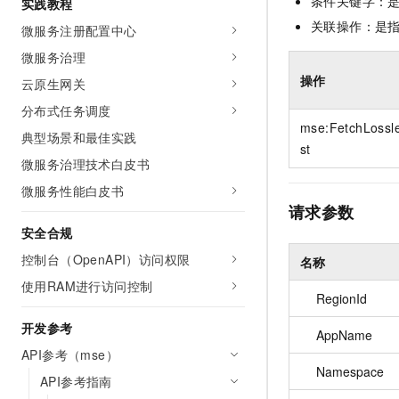
条件关键字：
实践教程
10 分钟在聊天系统中增加
专有云
关联操作：是
微服务注册配置中心
微服务治理
操作
云原生网关
分布式任务调度
mse:FetchLossl
典型场景和最佳实践
st
微服务治理技术白皮书
微服务性能白皮书
请求参数
安全合规
控制台（OpenAPI）访问权限
名称
使用RAM进行访问控制
RegionId
开发参考
AppName
API参考（mse）
Namespace
API参考指南