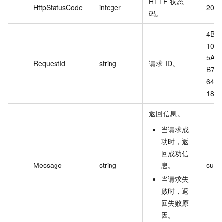
HTTP 状态
HttpStatusCode
integer
200
码。
4B0
105F
5A2A
RequestId
string
请求 ID。
B75B
641
18F
返回信息。
当请求成
功时，返
回成功信
Message
string
息。
succ
当请求失
败时，返
回失败原
因。