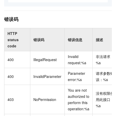
错误码
HTTP
status
错误码
错误信息
描述
code
Invalid
非法请求：
400
IllegalRequest
request:%s
%s
Parameter
请求参数错
400
InvalidParameter
error:%s
误：%s
You are not
没有权限使
authorized to
403
NoPermission
用此接口：
perform this
%s
operation:%s