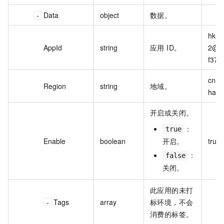
Data
object
数据。
hkho
AppId
string
应用 ID。
2@5
f37c
cn-
Region
string
地域。
hang
开启或关闭。
：
true
Enable
boolean
开启。
true
：
false
关闭。
此应用的未打
Tags
array
标环境，不会
消费的标签。