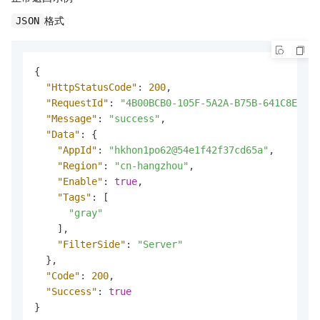
格式
JSON
{
"HttpStatusCode"
:
200
,
"RequestId"
:
"4B00BCB0-105F-5A2A-B75B-641C8E9B18
"Message"
:
"success"
,
"Data"
:
{
"AppId"
:
"hkhon1po62@54e1f42f37cd65a"
,
"Region"
:
"cn-hangzhou"
,
"Enable"
:
true
,
"Tags"
:
[
"gray"
]
,
"FilterSide"
:
"Server"
}
,
"Code"
:
200
,
"Success"
:
true
}