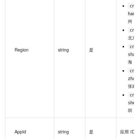
cn-
hang
州
cn-
北京
cn-
Region
string
是
shan
海
cn-
zhan
张家
cn-
shen
圳
AppId
string
是
应用 ID