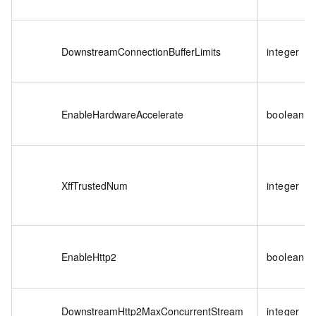
DownstreamConnectionBufferLimits
integer
EnableHardwareAccelerate
boolean
XffTrustedNum
integer
EnableHttp2
boolean
DownstreamHttp2MaxConcurrentStream
integer