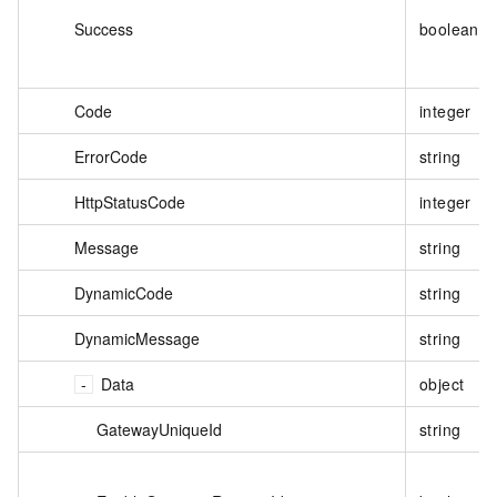
Success
boolean
Code
integer
ErrorCode
string
HttpStatusCode
integer
Message
string
DynamicCode
string
DynamicMessage
string
Data
object
GatewayUniqueId
string