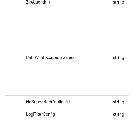
ZipAlgorithm
string
PathWithEscapedSlashes
string
NoSupportedConfigList
string
LogFilterConfig
string