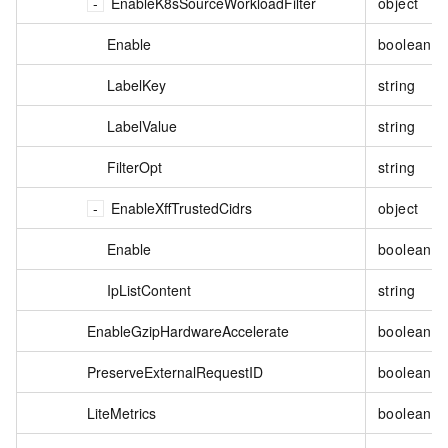
EnableK8sSourceWorkloadFilter
object
Enable
boolean
LabelKey
string
LabelValue
string
FilterOpt
string
EnableXffTrustedCidrs
object
Enable
boolean
IpListContent
string
EnableGzipHardwareAccelerate
boolean
PreserveExternalRequestID
boolean
LiteMetrics
boolean