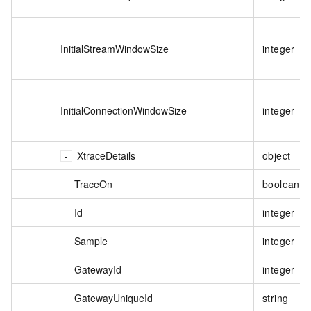
InitialStreamWindowSize
integer
InitialConnectionWindowSize
integer
XtraceDetails
object
TraceOn
boolean
Id
integer
Sample
integer
GatewayId
integer
GatewayUniqueId
string