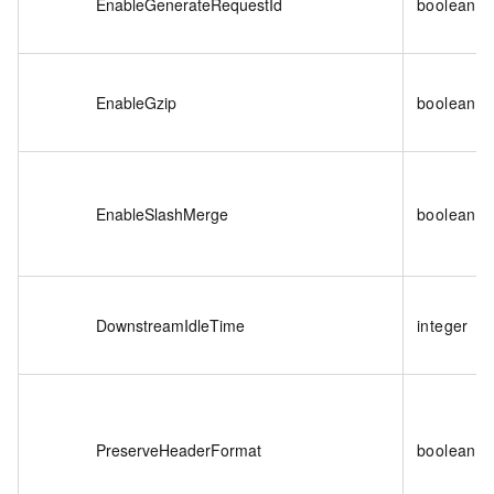
EnableGenerateRequestId
boolean
EnableGzip
boolean
EnableSlashMerge
boolean
DownstreamIdleTime
integer
PreserveHeaderFormat
boolean