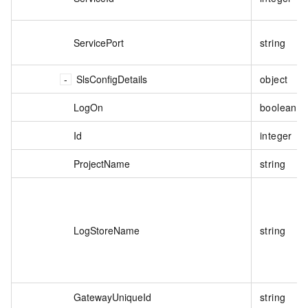
ServicePort
string
SlsConfigDetails
object
LogOn
boolean
Id
integer
ProjectName
string
LogStoreName
string
GatewayUniqueId
string