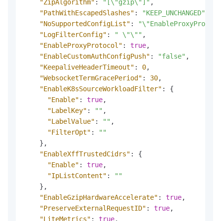
"ZipAlgorithm"
:
"[\"gzip\"]"
,
"PathWithEscapedSlashes"
:
"KEEP_UNCHANGED"
,
"NoSupportedConfigList"
:
"\"EnableProxyProtoco
"LogFilterConfig"
:
" \"\""
,
"EnableProxyProtocol"
:
true
,
"EnableCustomAuthConfigPush"
:
"false"
,
"KeepaliveHeaderTimeout"
:
0
,
"WebsocketTermGracePeriod"
:
30
,
"EnableK8sSourceWorkloadFilter"
:
{
"Enable"
:
true
,
"LabelKey"
:
""
,
"LabelValue"
:
""
,
"FilterOpt"
:
""
}
,
"EnableXffTrustedCidrs"
:
{
"Enable"
:
true
,
"IpListContent"
:
""
}
,
"EnableGzipHardwareAccelerate"
:
true
,
"PreserveExternalRequestID"
:
true
,
"LiteMetrics"
:
true
,