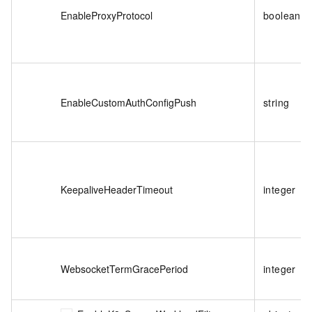
EnableProxyProtocol
boolean
EnableCustomAuthConfigPush
string
KeepaliveHeaderTimeout
integer
WebsocketTermGracePeriod
integer