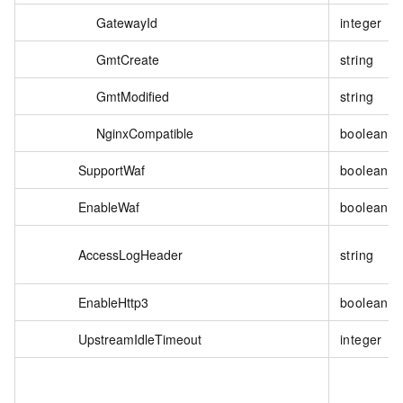
GatewayId
integer
GmtCreate
string
GmtModified
string
NginxCompatible
boolean
SupportWaf
boolean
EnableWaf
boolean
AccessLogHeader
string
EnableHttp3
boolean
UpstreamIdleTimeout
integer