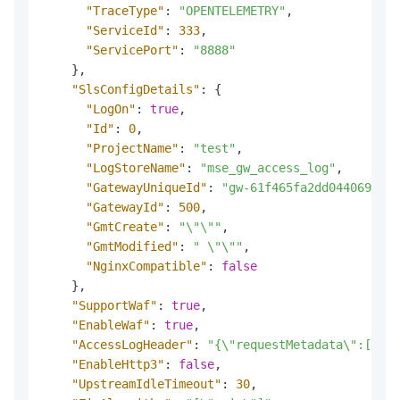
"TraceType"
:
"OPENTELEMETRY"
,
"ServiceId"
:
333
,
"ServicePort"
:
"8888"
}
,
"SlsConfigDetails"
:
{
"LogOn"
:
true
,
"Id"
:
0
,
"ProjectName"
:
"test"
,
"LogStoreName"
:
"mse_gw_access_log"
,
"GatewayUniqueId"
:
"gw-61f465fa2dd044069e220
"GatewayId"
:
500
,
"GmtCreate"
:
"\"\""
,
"GmtModified"
:
" \"\""
,
"NginxCompatible"
:
false
}
,
"SupportWaf"
:
true
,
"EnableWaf"
:
true
,
"AccessLogHeader"
:
"{\"requestMetadata\":[],\
"EnableHttp3"
:
false
,
"UpstreamIdleTimeout"
:
30
,