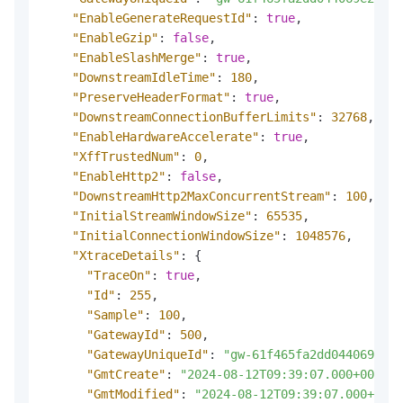
"EnableGenerateRequestId"
:
true
,
"EnableGzip"
:
false
,
"EnableSlashMerge"
:
true
,
"DownstreamIdleTime"
:
180
,
"PreserveHeaderFormat"
:
true
,
"DownstreamConnectionBufferLimits"
:
32768
,
"EnableHardwareAccelerate"
:
true
,
"XffTrustedNum"
:
0
,
"EnableHttp2"
:
false
,
"DownstreamHttp2MaxConcurrentStream"
:
100
,
"InitialStreamWindowSize"
:
65535
,
"InitialConnectionWindowSize"
:
1048576
,
"XtraceDetails"
:
{
"TraceOn"
:
true
,
"Id"
:
255
,
"Sample"
:
100
,
"GatewayId"
:
500
,
"GatewayUniqueId"
:
"gw-61f465fa2dd044069e220
"GmtCreate"
:
"2024-08-12T09:39:07.000+0000"
,
"GmtModified"
:
"2024-08-12T09:39:07.000+0000