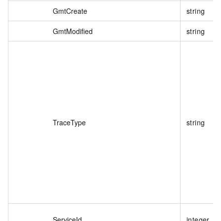
GmtCreate
string
GmtModified
string
TraceType
string
ServiceId
integer