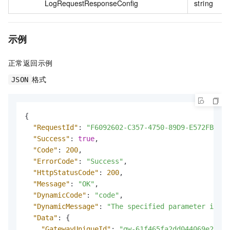
LogRequestResponseConfig
string
示例
正常返回示例
格式
JSON
{
"RequestId"
:
"F6092602-C357-4750-89D9-E572FBEA**
"Success"
:
true
,
"Code"
:
200
,
"ErrorCode"
:
"Success"
,
"HttpStatusCode"
:
200
,
"Message"
:
"OK"
,
"DynamicCode"
:
"code"
,
"DynamicMessage"
:
"The specified parameter is in
"Data"
:
{
"GatewayUniqueId"
:
"gw-61f465fa2dd044069e2208c