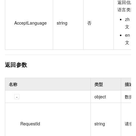
返回信息
语言类型
zh：
AcceptLanguage
string
否
文
en：
文
返回参数
名称
类型
描述
object
数据
RequestId
string
请求 