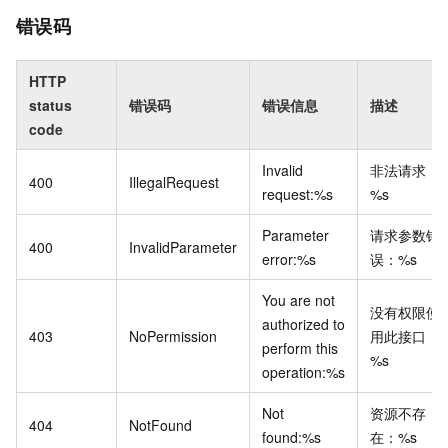
错误码
HTTP
status
错误码
错误信息
描述
code
Invalid
非法请求：
400
IllegalRequest
request:%s
%s
Parameter
请求参数错
400
InvalidParameter
error:%s
误：%s
You are not
没有权限使
authorized to
403
NoPermission
用此接口：
perform this
%s
operation:%s
Not
资源不存
404
NotFound
found:%s
在：%s