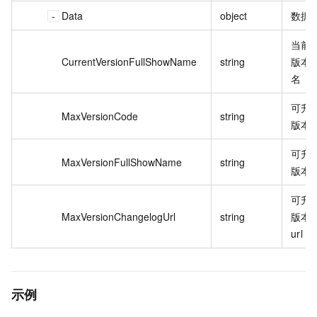
Data
object
数据
当前
CurrentVersionFullShowName
string
版本的
名
可升
MaxVersionCode
string
版本 
可升
MaxVersionFullShowName
string
版本
可升
MaxVersionChangelogUrl
string
版本
url
示例