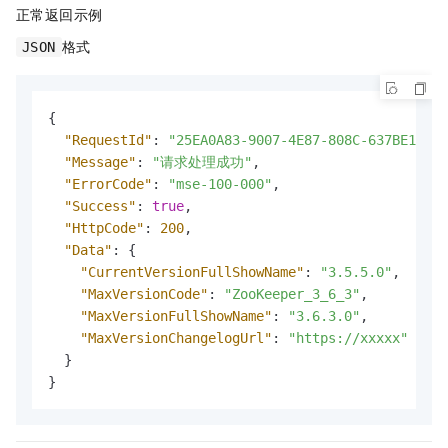
正常返回示例
格式
JSON
{
"RequestId"
:
"25EA0A83-9007-4E87-808C-637BE1A***
"Message"
:
"请求处理成功"
,
"ErrorCode"
:
"mse-100-000"
,
"Success"
:
true
,
"HttpCode"
:
200
,
"Data"
:
{
"CurrentVersionFullShowName"
:
"3.5.5.0"
,
"MaxVersionCode"
:
"ZooKeeper_3_6_3"
,
"MaxVersionFullShowName"
:
"3.6.3.0"
,
"MaxVersionChangelogUrl"
:
"https://xxxxx"
}
}