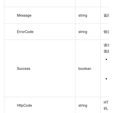
Message
string
返回
ErrorCode
string
错误
请求
值如
Success
boolean
HTT
HttpCode
string
码。